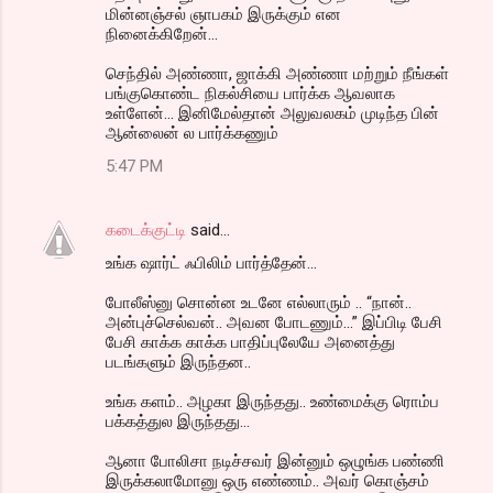
மின்னஞ்சல் ஞாபகம் இருக்கும் என
நினைக்கிறேன்...
செந்தில் அண்ணா, ஜாக்கி அண்ணா மற்றும் நீங்கள்
பங்குகொண்ட நிகல்சியை பார்க்க ஆவலாக
உள்ளேன்... இனிமேல்தான் அலுவலகம் முடிந்த பின்
ஆன்லைன் ல பார்க்கணும்
5:47 PM
கடைக்குட்டி
said…
உங்க ஷார்ட் ஃபிலிம் பார்த்தேன்...
போலீஸ்னு சொன்ன உடனே எல்லாரும் .. “நான்..
அன்புச்செல்வன்.. அவன போடணும்...” இப்பிடி பேசி
பேசி காக்க காக்க பாதிப்புலேயே அனைத்து
படங்களும் இருந்தன..
உங்க களம்.. அழகா இருந்தது.. உண்மைக்கு ரொம்ப
பக்கத்துல இருந்தது...
ஆனா போலிசா நடிச்சவர் இன்னும் ஒழுங்க பண்ணி
இருக்கலாமோனு ஒரு எண்ணம்.. அவர் கொஞ்சம்