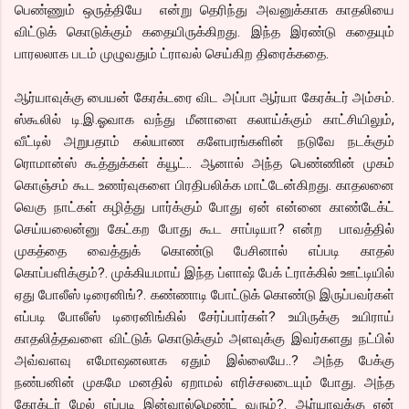
பெண்ணும் ஒருத்தியே என்று தெரிந்து அவனுக்காக காதலியை
விட்டுக் கொடுக்கும் கதையிருக்கிறது. இந்த இரண்டு கதையும்
பாரலலாக படம் முழுவதும் ட்ராவல் செய்கிற திரைக்கதை.
ஆர்யாவுக்கு பையன் கேரக்டரை விட அப்பா ஆர்யா கேரக்டர் அம்சம்.
ஸ்கூலில் டி.இ.ஓவாக வந்து மீனாளை கலாய்க்கும் காட்சியிலும்,
வீட்டில் அறுபதாம் கல்யாண களேபரங்களின் நடுவே நடக்கும்
ரொமான்ஸ் கூத்துக்கள் க்யூட்.. ஆனால் அந்த பெண்ணின் முகம்
கொஞ்சம் கூட உணர்வுகளை பிரதிபலிக்க மாட்டேன்கிறது. காதலனை
வெகு நாட்கள் கழித்து பார்க்கும் போது ஏன் என்னை காண்டேக்ட்
செய்யலைன்னு கேட்கற போது கூட சாப்டியா? என்ற பாவத்தில்
முகத்தை வைத்துக் கொண்டு பேசினால் எப்படி காதல்
கொப்பளிக்கும்?. முக்கியமாய் இந்த ப்ளாஷ் பேக் ட்ராக்கில் ஊட்டியில்
ஏது போலீஸ் டிரைனிங்?. கண்ணாடி போட்டுக் கொண்டு இருப்பவர்கள்
எப்படி போலீஸ் டிரைனிங்கில் சேர்ப்பார்கள்? உயிருக்கு உயிராய்
காதலித்தவளை விட்டுக் கொடுக்கும் அளவுக்கு இவர்களது நட்பில்
அவ்வளவு எமோஷனலாக ஏதும் இல்லையே..? அந்த பேக்கு
நண்பனின் முகமே மனதில் ஏறாமல் எரிச்சலடையும் போது. அந்த
கேரக்டர் மேல் எப்படி இன்வால்மெண்ட் வரும்?. ஆர்யாவுக்கு ஏன்