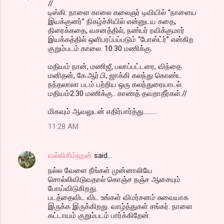
//
டிஸ்கி: நாளை காலை கலைஞர் டிவியில் “நாளைய
இயக்குனர்” நிகழ்ச்சியில் என்னுடய கதை,
திரைக்கதை, வசனத்தில், நண்பர் ரவிக்குமார்
இயக்கத்தில் ஒளிபரப்பப்படும் “போஸ்ட்ர்” என்கிற
குறும்படம் காலை. 10.30 மணிக்கு.
மதியம் நான், மணிஜீ, பலாப்பட்டரை, விந்தை
மனிதன், கே.ஆர்.பி, ஜாக்கி கலந்து கொண்ட
நந்தலாலா படம் பற்றிய ஒரு கலந்துரையாடல்.
மதியம்2.30 மணிக்கு.. காணத் தவறாதீர்கள்.//
மிகவும் ஆவலுடன் எதிர்பார்த்து.........
11:28 AM
வல்லிசிம்ஹன்
said…
நல்ல வேளை நீங்கள் முன்னாலியே
சொல்லிவிடுவதால் கொஞ்ச நஞ்ச ஆசையும்
போய்விடுகிறது.
படத்தைவிட விட உங்கள் விமர்சனம் சுவையாக
இருக்க இருக்கிறது. வாழ்த்துகள் சங்கர். நாளை
கட்டாயம் குறும்படம் பார்க்கிறேன்.