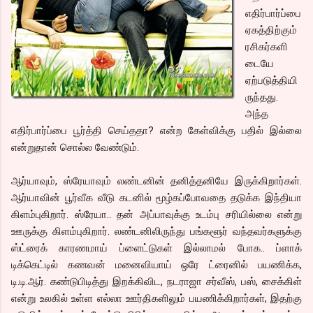
எதிர்பார்ப்பை
ஏகத்திற்கும்
ரசிகர்களி
டையே
ஏற்படுத்தியி
ருந்தது.
அந்த
எதிர்பார்ப்பை பூர்த்தி செய்ததா? என்ற கேள்விக்கு பதில் இல்லை
என்றுதான் சொல்ல வேண்டும்.
ஆர்யாவும், ஸ்ரேயாவும் லண்டனின் தனித்தனியே இருக்கிறார்கள்.
ஆர்யாவின் பூர்வீக வீடு கடனில் மூழ்கப்போவதை தடுக்க இந்தியா
கிளம்புகிறார். ஸ்ரேயா.. தன் அப்பாவுக்கு உடம்பு சரியில்லை என்று
ஊருக்கு கிளம்புகிறார். லண்டனிலிருந்து பங்களூர் வந்தவர்களுக்கு
ஸ்ட்ரைக் காரணமாய் ப்ளைட்டுகள் இல்லாமல் போக.. ப்ளாக்
டிக்கெட்டில் கணவன் மனைவியாய் ஒரே ட்ரைனில் பயணிக்க,
டி.டி.ஆர். கண்டுபிடித்து இறக்கிவிட, நடராஜா சர்வீஸ், பஸ், சைக்கிள்
என்று உலகில் உள்ள எல்லா ஊர்திகளிலும் பயணிக்கிறார்கள், இதற்கு