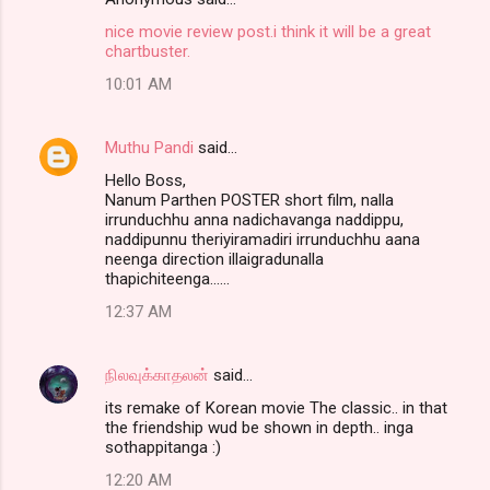
nice movie review post.i think it will be a great
chartbuster.
10:01 AM
Muthu Pandi
said…
Hello Boss,
Nanum Parthen POSTER short film, nalla
irrunduchhu anna nadichavanga naddippu,
naddipunnu theriyiramadiri irrunduchhu aana
neenga direction illaigradunalla
thapichiteenga......
12:37 AM
நிலவுக்காதலன்
said…
its remake of Korean movie The classic.. in that
the friendship wud be shown in depth.. inga
sothappitanga :)
12:20 AM