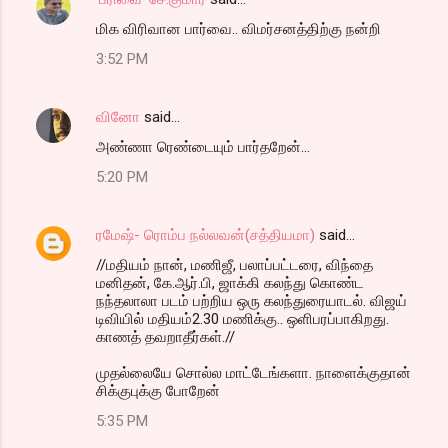
மிக விரிவான பார்வை.. விமர்சனத்திற்கு நன்றி
3:52 PM
வினோ
said…
அண்ணா ரெண்டையும் பார்தறேன்...
5:20 PM
ரமேஷ்- ரொம்ப நல்லவன்(சத்தியமா)
said…
//மதியம் நான், மணிஜீ, பலாப்பட்டரை, விந்தை
மனிதன், கே.ஆர்.பி, ஜாக்கி கலந்து கொண்ட
நந்தலாலா படம் பற்றிய ஒரு கலந்துரையாடல். விஜய்
டிவியில் மதியம்2.30 மணிக்கு.. ஒளிபரப்பாகிறது.
காணத் தவறாதீர்கள்.//
முதல்லையே சொல்ல மாட்டேங்களா. நாளைக்குதான்
சிக்குபுக்கு போறேன்
5:35 PM