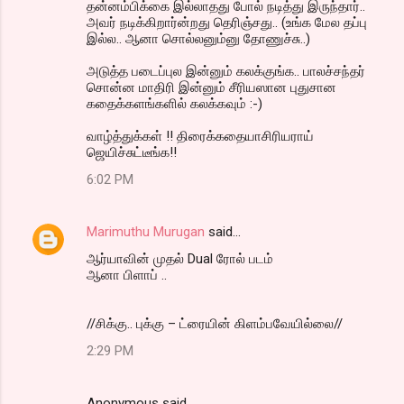
தன்னம்பிக்கை இல்லாதது போல் நடித்து இருந்தார்..
அவர் நடிக்கிறார்ன்றது தெரிஞ்சது.. (உங்க மேல தப்பு
இல்ல.. ஆனா சொல்லனும்னு தோணுச்சு..)
அடுத்த படைப்புல இன்னும் கலக்குங்க.. பாலச்சந்தர்
சொன்ன மாதிரி இன்னும் சீரியஸான புதுசான
கதைக்களங்களில் கலக்கவும் :-)
வாழ்த்துக்கள் !! திரைக்கதையாசிரியராய்
ஜெயிச்சுட்டீங்க!!
6:02 PM
Marimuthu Murugan
said…
ஆர்யாவின் முதல் Dual ரோல் படம்
ஆனா பிளாப் ..
//சிக்கு.. புக்கு – ட்ரையின் கிளம்பவேயில்லை//
2:29 PM
Anonymous said…