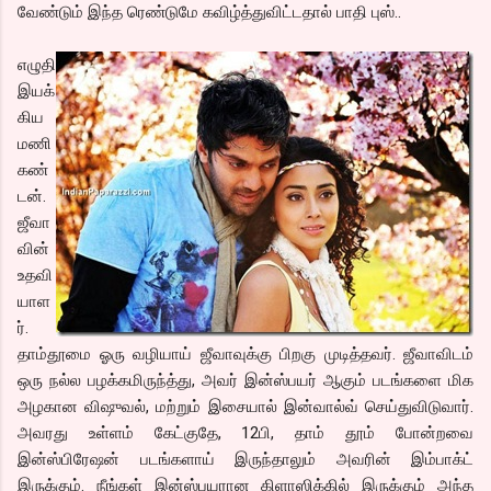
வேண்டும் இந்த ரெண்டுமே கவிழ்த்துவிட்டதால் பாதி புஸ்..
எழுதி
இயக்
கிய
மணி
கண்
டன்.
ஜீவா
வின்
உதவி
யாள
ர்.
தாம்தூமை ஓரு வழியாய் ஜீவாவுக்கு பிறகு முடித்தவர். ஜீவாவிடம்
ஒரு நல்ல பழக்கமிருந்த்து, அவர் இன்ஸ்பயர் ஆகும் படங்களை மிக
அழகான விஷுவல், மற்றும் இசையால் இன்வால்வ் செய்துவிடுவார்.
அவரது உள்ளம் கேட்குதே, 12பி, தாம் தூம் போன்றவை
இன்ஸ்பிரேஷன் படங்களாய் இருந்தாலும் அவரின் இம்பாக்ட்
இருக்கும். நீங்கள் இன்ஸ்பயரான கிளாஸிக்கில் இருக்கும் அந்த