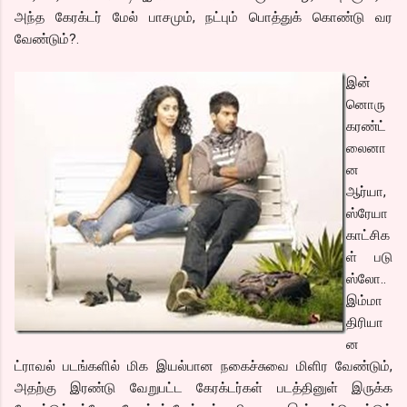
அந்த கேரக்டர் மேல் பாசமும், நட்பும் பொத்துக் கொண்டு வர
வேண்டும்?.
இன்
னொரு
கரண்ட்
லைனா
ன
ஆர்யா,
ஸ்ரேயா
காட்சிக
ள் படு
ஸ்லோ..
இம்மா
திரியா
ன
ட்ராவல் படங்களில் மிக இயல்பான நகைச்சுவை மிளிர வேண்டும்,
அதற்கு இரண்டு வேறுபட்ட கேரக்டர்கள் படத்தினுள் இருக்க