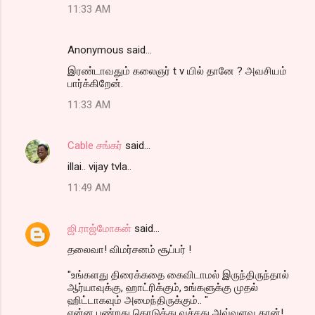
11:33 AM
Anonymous said…
இரண்டாவதும் கலைஞர் t v யில் தானே ? அவசியம்
பார்க்கிறேன்.
11:33 AM
Cable சங்கர்
said…
illai.. vijay tvla..
11:49 AM
ஜி.ராஜ்மோகன்
said…
தலைவா! விமர்சனம் சூப்பர் !
"உங்களது திரைக்கதை கைவிடாமல் இருந்திருந்தால்
ஆர்யாவுக்கு, ஹாட்ரிக்கும், உங்களுக்கு முதல்
ஹிட்டாகவும் அமைந்திருக்கும்.. "
என்ன பண்றது கொடுத்து வச்சது அவ்வளவு தான்!