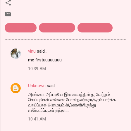
chikku..bukku..
tamil film review
திரை விமர்சனம்
vinu
said…
C
me firstuuuuuuuu
o
10:39 AM
m
m
Unknown
said…
e
அண்ணா அப்படியே இணையத்தில் தரவேற்றம்
n
செய்யுங்கள்.என்னை போன்றவர்களுக்கும் பார்க்க
t
வாய்ப்பாக அமையும்.ஆப்கானிலிருந்து
எதிர்பார்ப்புடன் நந்தா....
s
10:41 AM