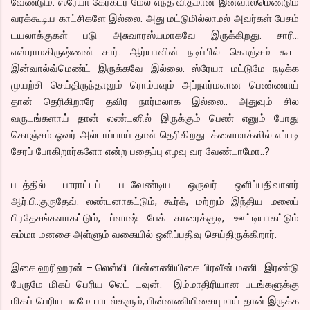
வேண்டும். ஸ்ரேயா கேரக்டர் மேல் எந்த விதமான இன்வால்மெண்டும்
வரக்கூடிய காட்சிகளே இல்லை. அது மட்டுமில்லாமல் அவர்கள் பேசும்
டயலாக்குகள் படு அசுவாரஸ்யமாகவே இருக்கிறது. சாரி..
எஸ்.ராமகிருஷ்ணன் சார். ஆர்யாவின் நடிப்பில் கொஞ்சம் கூட
இன்வால்வ்மெண்ட் இருக்கவே இல்லை. ஸ்ரேயா மட்டுமே நடிக்க
முயற்சி செய்திருந்தாலும் ரொம்பவும் அப்நார்மலான பெண்ணாய்
தான் தெரிகிறாரே தவிர நார்மலாக இல்லை.. அதுவும் சில
வருடங்களாய் தான் லண்டனில் இருக்கும் பெண் எனும் போது
கொஞ்சம் ஓவர் அல்டாப்பாய் தான் தெரிகிறது. க்ளைமாக்ஸில் எப்படி
சேரப் போகிறார்களோ என்ற பதைப்பு எழவு வர வேண்டாமோ..?
படத்தில் பாராட்டப் படவேண்டிய ஒருவர் ஒளிப்பதிவாளர்
ஆர்.பி.குருதேவ். லண்டனாகட்டும், கூர்க், மற்றும் இந்திய மலைப்
பிரதேசங்களாகட்டும், ப்ளாஷ் பேக் காரைக்குடி, ஊட்டியாகட்டும்
சும்மா மனசை அள்ளும் வகையில் ஒளிப்பதிவு செய்திருக்கிறார்.
இசை ஹரிஹரன் – லெஸ்லி பின்னணியிசை பிரவீன் மணி.. இரண்டு
பேருமே மிகப் பெரிய லெட் டவுன். இம்மாதிரியான படங்களுக்கு
மிகப் பெரிய பலமே பாடல்களும், பின்னணியிசையுமாய் தான் இருக்க