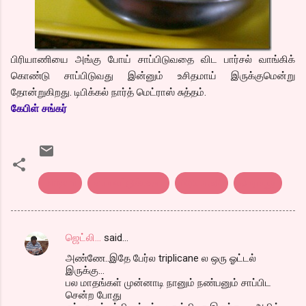
பிரியாணியை அங்கு போய் சாப்பிடுவதை விட பார்சல் வாங்கிக்
கொண்டு சாப்பிடுவது இன்னும் உசிதமாய் இருக்குமென்று
தோன்றுகிறது. டிபிக்கல் நார்த் மெட்ராஸ் சுத்தம்.
கேபிள் சங்கர்
Biriyani
சாப்பாட்டுக்கடை
பிரியாணி
பெரம்பூர்
ஜெட்லி...
said…
C
அண்ணே..இதே பேர்ல triplicane ல ஒரு ஓட்டல்
o
இருக்கு...
m
பல மாதங்கள் முன்னாடி நானும் நண்பனும் சாப்பிட
சென்ற போது
m