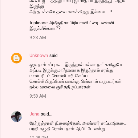
எல்லா ஐட்டத்திலும் உப்பு ஜாஸ்தியா இருந்தது...அதில்
இருந்து
e
அந்த பக்கமே தலை வைக்கிறது இல்லை.....!!
n
triplicane அமீருநிசா பிரியாணி ட்ரை பண்ணி
t
இருக்கீங்களா??...
s
9:28 AM
Unknown
said…
ஒரு நாள் உப்பு கூட இருந்தால் எல்லா நாட்களிலுமே
அப்படி இருக்குமா?நானாக இருந்தால் சரக்கு
மாஸ்டரிடம் சொல்லி சரி செய்ய
சொல்லியிருப்பேன்.எனக்கு பின்னால் வருபவர்கள்
நல்ல உணவை ருசித்திருப்பார்கள்.
9:58 AM
Jana
said…
நேற்றுத்தான் நினைத்தேன். அண்ணர் சாப்பாடுகடை
பற்றி எழுதி ரொம்ப நாள் ஆயிட்டே என்று..
12:28 PM