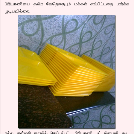
பிரியாணியை தவிர வேறெதையும் மக்கள் சாப்பிட்டதை பார்க்க
முடியவில்லை.
நல்ல பாஸ்மதி ரைஸில் செய்யப்பட்ட பிரியாணி. பட் ஸ்பைஸி. கூட