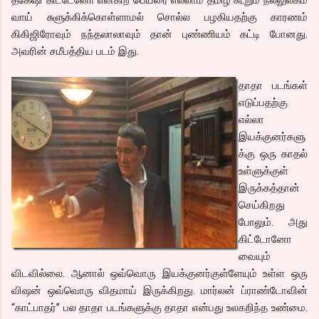
தகேஷி கிட்டேனோ என்கிற பெயரை எல்லாம் தமிழ் கூறும் நல்லுலகம்
வாய் சுளுக்கிக்கொள்ளாமல் சொல்ல பழகியதற்கு காரணம்
கிகிஜிரோவும் நந்தலாலாவும் தான் புண்ணியம் கட்டி போனது.
அவரின் சமீபத்திய படம் இது.
தாதா படங்கள்
எடுப்பதற்கு
எல்லா
இயக்குனர்களு
க்கு ஒரு காதல்
உள்ளுக்குள்
இருக்கத்தான்
செய்கிறது
போலும். அது
கிட்டோனோ
வையும்
விடவில்லை. ஆனால் ஒவ்வொரு இயக்குனர்குள்ளேயும் உள்ள ஒரு
விஷன் ஒவ்வொரு விதமாய் இருக்கிறது. மார்லன் ப்ராண்டோவின்
“காட்பாதர்” பல தாதா படங்களுக்கு தாதா என்பது உலகறிந்த உண்மை.