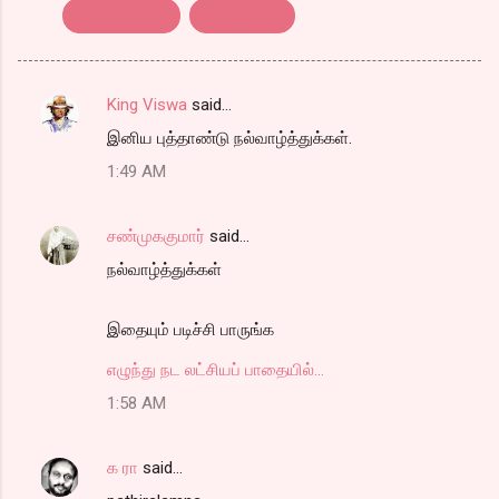
world cinema
உலக சினிமா
King Viswa
said…
C
இனிய புத்தாண்டு நல்வாழ்த்துக்கள்.
o
1:49 AM
m
m
சண்முககுமார்
said…
e
நல்வாழ்த்துக்கள்
n
t
இதையும் படிச்சி பாருங்க
s
எழுந்து நட லட்சியப் பாதையில்...
1:58 AM
க ரா
said…