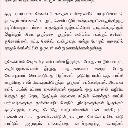
நிறைய விஷயங்களை நம்முள் கடத்துகிறார் தகேஷி.
ஒரு பரபரப்பான கேங்ஸ்டர் கதையை விஷுவலில் பரபரப்பில்லாமல்
நடக்கும் சம்பங்களினாலும், வெளிப்படும் வன்முறையினாலும்,சிறந்த
நடிப்பினாலும் நம்மை படத்தினுள் மூழ்கடிக்கிறார். தாதாக்களுக்குள்
இருக்கும் ஈகோ, ஒருத்தரை ஒருத்தர் கவிழ்க்க நடக்கும் சதிகள்,
துரோகங்கள், நட்பு, செக்ஸ், வன்முறை, என்று போகும் கதையில்
நாமும் கேங்ஸ்ட்ரின் ஒருவன் என்று உணரத்தோன்றுகிறது.
தகேஷியின் கேரக்டர் மூலம் பவரில் இருக்கும் போது காட்டும் பலமும்,
தைரியமும்,எல்லாம் இழந்து சாதாரணனாய் உணரும் போது
கோழையாய் செயல்படுவது நிதர்சனம். ஒடுகிற ரயில் ஒரு காட்சி
வருகிறது எதிர் கோஷ்டியிலிருந்து ஒருவன் தப்பிக்கிறான். அவனை
ரயில் மடக்கி உட்கார வைக்கிறான் ஒருவன். ஒரு டனலின் வழியே
போகும் ஒர் நொடி இருட்டில் அவனை சுட்டுக் கொல்லும் காட்சி
பார்பவர்களுக்கு தூக்கிவாரிப் போடும். இவர்களுக்குள் இருக்கும்
ஒழுக்கமும், வதை செய்தே வாழ்பவர்களின் மன வக்கிரமும்,
மன்னிப்பைக் கூட தங்கள் சுண்டு விரலை தாங்களே வெட்டி கொண்டு
காட்டும் குரூரமும், விஷயத்தை வாங்குவதற்கு கொஞ்சம்