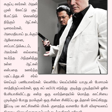
கருப்பு கார்கள். அதன்
முன் கோட்டு சூட்
போட்டுக் கொண்டு
நிற்கும் ஆட்கள்,
டிரைவர்கள்,
அமைதியாய் நடக்கும்
ஆலோசனை,
சாப்பாட்டுக்கூடம்,
அவர்கள் எவ்வளவு
உயர்ந்த அந்தஸ்த்து
உள்ள ஆட்கள்
என்பதை உணர்த்த
பதட்டத்துடன் சர்வ்
செய்யும் பணியாளர்கள். வெளியே வெய்யிலில் யாருடன் பேசாமல்
காத்திருப்பவர்கள், ஒரு கப் டீயிஅ எடுத்து குடித்து முடித்தபின் ஓகே
பேசியாகிவிட்டது என்ற ஒரு வார்த்தையில் மொத்த காட்சியை
முடிக்கும் போது நமக்குள் ஒரு சின்ன சிலிர்ப்பு ஓடத்தான் செய்கிறது.
இப்படி பல காட்சிகளில் மிகக் குறைந்த வசனமே பேசி விஷுவலாய்