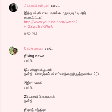
அப்பாவி தமிழன்
said…
இந்த வீடியோவ பாருங்க மறுபடியும் டி.ஆர்
கலக்கிட்டார்
http://www.youtube.com/watch?
v=GZwplBsRWmU
8:52 PM
Cable சங்கர்
said…
@king viswa
நன்றி
@சண்முகக்குமார்
நன்றி.. கொஞ்சம் விளம்பரத்தைநிறுத்தலாமே..?:))
2இராமசாமி
நன்றி
2பிலாசபி பிரபாகரன்
நன்றி
@ராஜ் சந்திரா