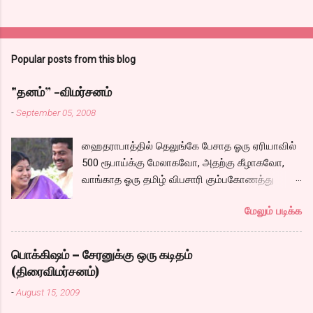
Popular posts from this blog
"தனம்” -விமர்சனம்
-
September 05, 2008
ஹைதராபாத்தில் தெலுங்கே பேசாத ஓரு ஏரியாவில்
500 ரூபாய்க்கு மேலாகவோ, அதற்கு கீழாகவோ,
வாங்காத ஓரு தமிழ் விபசாரி கும்பகோணத்து
அக்ரஹாரத்தின் வீட்டில் மருமகளாக
மேலும் படிக்க
வாழ்கைபடுகிறாள். அவளுடய வாழ்கை எப்படி
அமைந்தது? என்ற ஓரு நல்ல லைனை , சங்கீதா
தன்னுடய இடுப்பை சுழற்றி, சுழற்றி நடப்பதை போல்
பொக்கிஷம் – சேரனுக்கு ஒரு கடிதம்
சும்மா, சுத்தி, சுத்தி குழப்பி, நம்பமுடியாத
(திரைவிமர்சனம்)
திரைக்கதையால் சொதப்பி,சங்கீதாவை ஏதோ
-
August 15, 2009
ரஜினியை போல நினைத்து பில்டப் செய்வதும்,