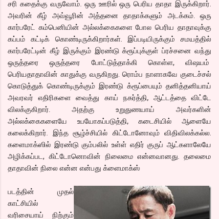
சரி கதைக்கு வருவோம். ஒரு ஊரில் ஒரு பெரிய தாதா இருக்கிறார்.
அவரின் கீழ் அவ்வூரின் அத்தனை தாதாக்களும் அடக்கம். ஒரு
கார்பரேட் கம்பெனியின் அல்லக்கைகளை போல பெரிய தாதாவுக்கு
கப்பம் கட்டிக் கொண்டிருக்கிறார்கள். இப்படியிருக்கும் சமயத்தில்
கார்பரேட்டின் கீழ் இருக்கும் இரண்டு க்ரூப்புக்குள் ப்ரச்சனை வந்து
ஒருத்தரை ஒருத்தரை போட்டுத்தாக்கி கொள்ள, விஷயம்
பெரியதாதாவின் காதுக்கு வருகிறது. ரொம்ப நாளாகவே குடைச்சல்
கொடுத்துக் கொண்டிருக்கும் இரண்டு க்ரூப்பையும் தனித்தனியாய்
அவரவர் எதிரிகளை வைத்து காய் நகர்த்தி, ஆட்டத்தை விட்டே
விலக்குகிறார். அதற்கு உறுதுணயாய் அவர்களின்
அல்லக்கைகளையே உபயோகப்படுத்தி, கடைசியில் ஆளையே
கலைக்கிறார். இந்த சூழ்ச்சியில் கிட்டோனோவும் விதிவிலக்கல்ல.
களைமாக்ஸில் இரண்டு கும்பலில் உள்ள் எதிர் குருப் ஆட்களாலேயே
அழிக்கப்பட, கிட்டோனொவின் நிலைமை என்னவானது. தலைமை
தாதாவின் நிலை என்ன என்பது க்ளைமாக்ஸ்
படத்தின் முதல்
காட்சியில்
வரிசையாய் நிற்கும்