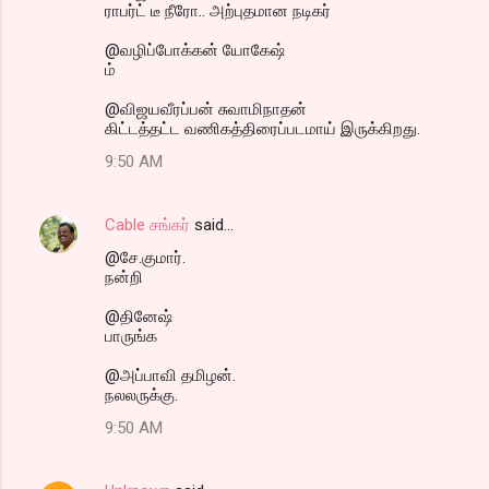
ராபர்ட் டீ நீரோ.. அற்புதமான நடிகர்
@வழிப்போக்கன் யோகேஷ்
ம்
@விஜயவீரப்பன் சுவாமிநாதன்
கிட்டத்தட்ட வணிகத்திரைப்படமாய் இருக்கிறது.
9:50 AM
Cable சங்கர்
said…
@சே.குமார்.
நன்றி
@தினேஷ்
பாருங்க
@அப்பாவி தமிழன்.
நலலருக்கு.
9:50 AM