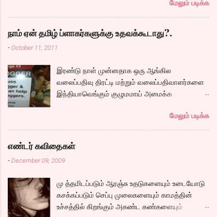
மேலும் படிக்க
ஏதாவது செய்யணும் சார்..
சோழர் கால ஆராய்ச்சியை தொடர அமர்த்தப்படும்
பெண் ரீமா, அவர்களுக்கு அடி பொடி வேலை செய்ய
அழைக்கப்படும் கார்த்தி. இவர்களுடன் நம்முடய
நாம் ஏன் தமிழ் ப்ளாகர்களுக்கு உதவக்கூடாது?.
சோழர்களை தேடும் படலமும் ஆரம்பிக்கிறது.
-
October 11, 2011
கப்பலில் ஏறும் காட்சியிலிருந்து சல,சலவென ஓடும்
ஆறு போல ஓடுகிறது படம். பெரியதாய் கதை ஏதும்
இரண்டு நாள் முன்னதாக ஒரு ஆங்கில
நகராவிட்டாலும், ரீமாவின் அதிரடி கேரக்டரும்,
வலைப்பதிவு திரட்டி மற்றும் வலைப்பதிவாளர்களை
ஆண்ட்ரியாவின் அமைதியான கேரக்டரும்,
இந்தியாவெங்கும் குழுமமாய் அமைக்க
கார்த்தியின் அடாவடி, தடாலடி வெட்டி பேச்சு க...
முயற்சிக்கும் ஒரு நிறுவனம் சென்னையில் ஒரு
மேலும் படிக்க
பதிவர் சந்திப்புக்கு ஏற்பாடு செய்திருந்தது.
இவர்கள் வருடா வருடம் நடத்துவதுதான். இம்முறை
நிறைய தமிழ் வலைப்பூக்கள் நடத்துபவர்களும்
எண்டர் கவிதைகள்
கலந்து கொண்டோம்.
-
December 09, 2009
மு த்தமிடப்படும் ஆரஞ்சு உதடுகளையும் உடையோடு
கசக்கப்படும் செப்பு முலைகளையும் காமத்தின்
உச்சத்தில் கிறங்கும் அகண்ட கண்களையும்