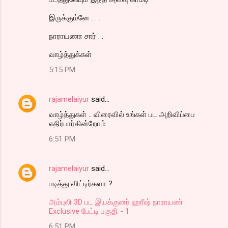
இருக்கும்னே . . .
நாராயணா சார் . .
வாழ்த்துக்கள்
5:15 PM
rajamelaiyur
said…
வாழ்த்துகள் .. விரைவில் உங்கள் பட அறிவிப்பை
எதிர்பார்கின்றோம்
6:51 PM
rajamelaiyur
said…
படித்து விட்டிர்களா ?
அம்புலி 3D பட இயக்குனர் ஹரீஷ் நாராயண்
Exclusive பேட்டி பகுதி - 1
6:51 PM