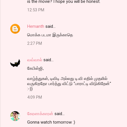
is the movie? I hope you will be honest.
12:53 PM
Hemanth
said…
மொக்க படமா இருக்காதெ
2:27 PM
வவ்வால்
said…
கேபிள்ஜி,
வாழ்த்துகள், டிவிடி அல்லது டி.வி எதில் முதலில்
வருகிறதோ பார்த்து விட்டு "பாராட்டி விடுகிறேன்"
:-))
4:09 PM
கேரளாக்காரன்
said…
Gonna watch tomorrow :)