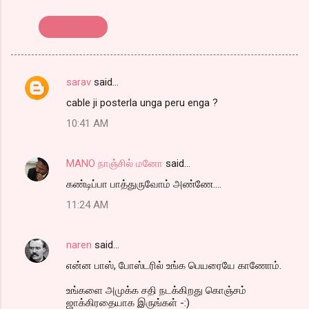
மசாலா கஃபே
sarav
said…
C
cable ji posterla unga peru enga ?
o
10:41 AM
m
m
MANO நாஞ்சில் மனோ
said…
e
கண்டிப்பா பாத்துருவோம் அண்ணே....
n
t
11:24 AM
s
naren
said…
என்ன பாஸ், போஸ்டரில் உங்க பெயரையே காணோம்.
உங்களை அமுக்க சதி நடக்கிறது கொஞ்சம்
ஜாக்கிரதையாக இருங்கள் -:)