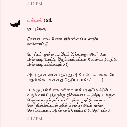
4:11 PM
வவ்வால்
said…
ஓய் நரேன்,
//என்ன பாஸ், போஸ்டரில் உங்க பெயரையே
காணோம்.//
போஸ்டர் முன்னாடி இடம் இல்லைனு அவர் பேர
பின்னாடி போட்டு இருக்காங்கய்யா ,போஸ்டர திருப்பி
பின்னாடி பார்க்கவும் :-))
அவர் தான் வசன உதவினு அப்போவே சொன்னாரே
..உதவின்னா என்னனு தெரியாமா கேட்டா :-))
படம் முடியும் போது வரிசையா பேரு ஓடும் அப்போ
வரும் வாய்ப்பு இருக்கு.இல்லைனா அடுத்த படத்துல
பெருசா வரும் ,சும்மா வீம்புக்கு முரட்டு தனமா
கேள்விக்கேட்டால் பதில் சொல்ல அவர் என்ன
சொம்பையா... அண்ணன் ரொம்ப பிசி தெரியும்ல!
4:17 PM