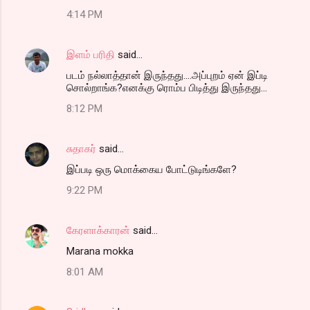
4:14 PM
இளம் பரிதி
said…
படம் நல்லாத்தான் இருந்தது....அப்புறம் ஏன் இப்டி
சொல்றாங்க?எனக்கு ரொம்ப பிடித்து இருந்தது...
8:12 PM
சுதாகர்
said…
இப்படி ஒரு மொக்கைய போட்டுடிங்களே?
9:22 PM
கேரளாக்காரன்
said…
Marana mokka
8:01 AM