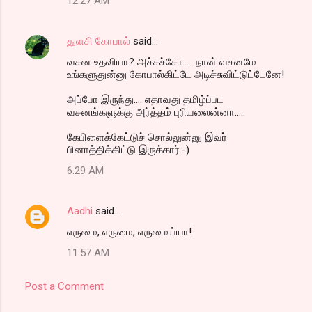
12:27 AM
துளசி கோபால்
said…
வசன உதவியா? அச்சச்சோ..... நான் வசனமே
உங்களுதுன்னு கோபால்கிட்டே அடிச்சுவிட்டுட்டேனே!
அப்போ இருந்து.... எதாவது தமிழ்ப்பட
வசனங்களுக்கு அர்த்தம் புரியலைன்னா.....
கேபிளைக்கேட்டுச் சொல்லுன்னு இவர்
பினாத்திக்கிட்டு இருக்கார்:-)
6:29 AM
Aadhi
said…
எருமை, எருமை, எருமைய்யா!
11:57 AM
Post a Comment