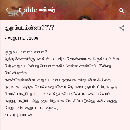
Skip to main content
Cable சங்கர்
குறும்படம்ன்னா????
-
August 21, 2008
குறும்படம்ன்னா என்ன?
இந்த கேள்விக்கு பல பேர் பல பதில் சொன்னாங்க. அதுலேயும் சில
பேர் குறும்படம்ன்னு சொன்னதுமே "என்ன கான்செப்ட்?"ன்னு
கேட்கிறாங்க..
எனக்கென்னமோ குறும்படம்னா ஏதாவது விஷயமோ அல்லது
ஏதாவது கருத்து சொல்லணும்ணோ தோணல. குறும்பட்ம்றது ஓரு
பிளாக் மாதிரி நம்ம மனசுல தோணிய விஷயங்களை எல்லாம்
எழுதறமாதிரி... அது ஒரு விதமான வெளிப்பாடுன்னு என் கருத்து.
மேலும் சில குறும்படங்களூக்கு
சங்கர் நாராயண்