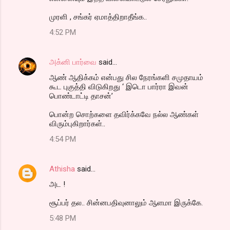
முரளி , சங்கர் ஏமாத்திறாதீங்க..
4:52 PM
அக்னி பார்வை
said…
ஆண் ஆதிக்கம் என்பது சில நேரங்களி சமுதாயம்
கூட புகுத்தி விடுகிறது ‘ இடொ பார்ரா இவன்
பொண்டாட்டி தாசன்’
பொன்ற சொற்களை தவிர்க்கவே நல்ல ஆண்கள்
விரும்புகிறார்கள்..
4:54 PM
Athisha
said…
அட !
சூப்பர் தல.. சின்னபதிவுனாலும் ஆளமா இருக்கே.
5:48 PM