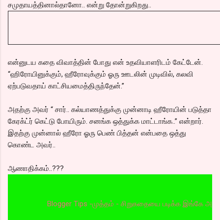
சமுதாயத்தினால்தானோ.. என்று தோன்றுகிறது..
என்னுடய கதை விவாத்தின் போது என் உதவியாளரிடம் கேட்டேன்.
“ஹிரோயினுக்கும், ஹீரோவுக்கும் ஓரு ஊடலின் முடிவில், கலவி
ஏற்படுவதாய் காட்சியமைத்திருந்தேன்.”
அதற்கு அவர் “ சார்.. கல்யாணத்துக்கு முன்னாடி ஹீரோயின் படுத்தா
கேரக்ட்ர் கெட்டு போயிரும். சனங்க ஒத்துக்க மாட்டாங்க..” என்றார்.
இதற்கு முன்னால் ஹீரோ ஓரு பெண் பித்தன் என்பதை ஒத்து
கொண்ட அவர்..
ஆணாதிக்கம்..???
Blogger Tips -முத்தம் - சிறுகதையை படிக்க இங்கே அழுத்தவும்,