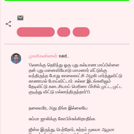
Male domination
poo
social
முரளிகண்ணன்
said…
C
\\எனக்கு தெரிந்து ஓரு புது கல்யாண மாப்பிள்ளை
o
தன் புது மனைவியோடு மாமனார் வீட்டுக்கு
m
வந்திருந்த போது காலைகாட்சி அழகி பார்த்துவிட்டு
காணாமல் போய்விட்டார். எல்லா இடங்களிலும்
m
தேடிவிட்டு கடைசியாய் மெரினா பீச்சில் முட்ட, முட்ட
குடித்து விட்டு மல்லாந்திருந்தார்\\
e
n
தலைவரே, அது நீங்க இல்லையே.
t
s
சும்மா ஜாலிக்கு கோபிச்சுக்கிறாதீங்க.
ஜீன்ல இருந்து, பெற்றோர், சுற்றம் மூலமா ஆழமா