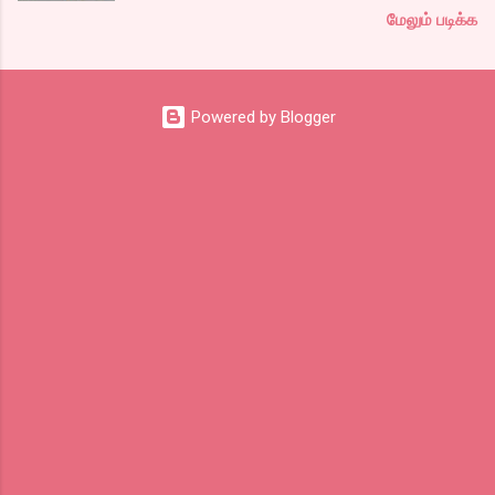
மேலும் படிக்க
பதிவர் சந்திப்புக்கு ஏற்பாடு செய்திருந்தது.
இவர்கள் வருடா வருடம் நடத்துவதுதான். இம்முறை
நிறைய தமிழ் வலைப்பூக்கள் நடத்துபவர்களும்
கலந்து கொண்டோம்.
Powered by Blogger