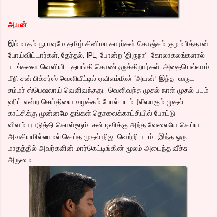
அயன்
இம்மாதம் பூராவுமே தமிழ் சினிமா காரர்கள் கொஞ்சம் குழம்பித்தான்
போய்விட்டார்கள், தேர்தல், IPL, போன்ற ’திருநா’ கோலாகலங்களால்
படங்களை வெளியிட தயங்கி கொண்டிருக்கிறார்கள். அதையெல்லாம்
மீறி சன் பிக்சர்ஸ் வெளியீட்டில் ஏவிஎம்மின் ‘அயன்” இந்த வருட
சம்மர் ஸ்பெஷலாய் வெளிவந்தது. வெளிவந்த முதல் நாள் முதல் படம்
ஹிட் என்ற செய்தியை வழக்கம் போல் படம் ரீலீஸாகும் முதல்
காட்சிக்கு முன்னமே தங்கள் தொலைக்காட்சியில் போட்டு
விளம்பரபடுத்தி கொள்ளூம் சன் டிவிக்கு அந்த வேலையே செய்ய
அவசியமில்லாமல் செய்த முதல் நிஜ வெற்றி படம். இந்த ஒரு
மாதத்தில் அவர்களின் மார்கெட்டிங்கின் மூலம் அடைந்த வீச்சு
அருமை.