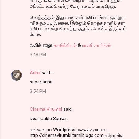
மார் தட்டி கொள்ள வேண்டும்.... ஆங்கில படத்தில்
அப்பட்ட காப்பி என்று வேறு தகவல் பரவுகிறது.
மொத்தத்தில் இது வரை சன் டிவி படங்கள் ஒன்றும்
ரசிக்கும் படி இல்லை. இன்னும் கொஞ்ச நாளில் சன்
டிவி படம் என்றாலே சற்று ஒதுங்க வேண்டி இருக்கும்
போல.
ரஃபிக் ராஜா
காமிக்கியல்
&
ராணி காமிக்ஸ்
3:48 PM
Anbu
said…
super anna
3:54 PM
Cinema Virumbi
said…
Dear Cable Sankar,
என்னுடைய Wordpress வலைத்தளமான
http://cinemavirumbi.tamilblogs.com ஏதோ சில