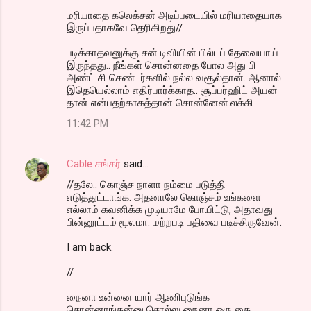
மரியாதை கலெக்சன் அடிப்படையில் மரியாதையாக
இருப்பதாகவே தெரிகிறது//
படிக்காதவனுக்கு சன் டிவியின் பில்டப் தேவையாய்
இருந்தது.. நீங்கள் சொன்னதை போல அது பி
அண்ட் சி செண்டர்களில் நல்ல வசூல்தான். ஆனால்
இதெயெல்லாம் எதிர்பார்க்காத.. சூப்பர்ஹிட் அயன்
தான் என்பதற்காகத்தான் சொன்னேன்.லக்கி
11:42 PM
Cable சங்கர்
said…
//தலே.. கொஞ்ச நாளா நம்மை படுத்தி
எடுத்துட்டாங்க. அதனாலே கொஞ்சம் உங்களை
எல்லாம் கவனிக்க முடியாமே போயிட்டு, அதாவது
பின்னூட்டம் மூலமா. மற்றபடி பதிவை படிச்சிருவேன்.
I am back.
//
நைனா உன்னை யார் ஆணிபுடுங்க
சொன்னாங்கன்னு சொல்லு நைனா ஒரு கை