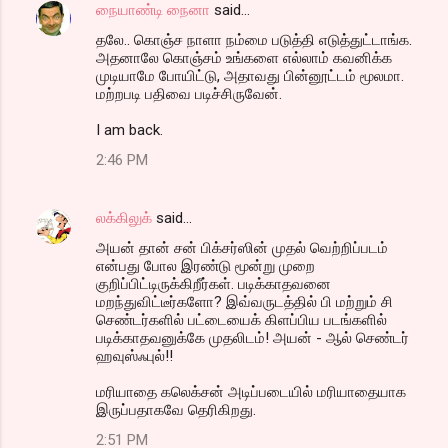
நையாண்டி நைனா
said…
தலே.. கொஞ்ச நாளா நம்மை படுத்தி எடுத்துட்டாங்க.
அதனாலே கொஞ்சம் உங்களை எல்லாம் கவனிக்க
முடியாமே போயிட்டு, அதாவது பின்னூட்டம் மூலமா.
மற்றபடி பதிவை படிச்சிருவேன்.
I am back.
2:46 PM
லக்கிலுக்
said…
அயன் தான் சன் பிக்சர்ஸின் முதல் வெற்றிப்படம்
என்பது போல இரண்டு மூன்று முறை
குறிப்பிட்டிருக்கிறீர்கள். படிக்காதவனை
மறந்துவிட்டீர்களோ? இவ்வருடத்தில் பி மற்றும் சி
செண்டர்களில் பட்டையைக் கிளப்பிய படங்களில்
படிக்காதவனுக்கே முதலிடம்! அயன் - ஆல் செண்டர்
ஹவுஸ்ஃபுல்!!
மரியாதை கலெக்சன் அடிப்படையில் மரியாதையாக
இருப்பதாகவே தெரிகிறது.
2:51 PM