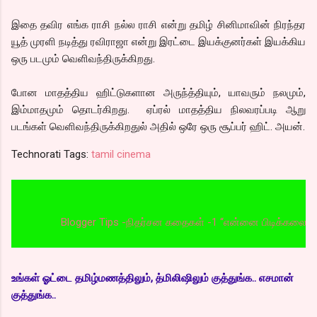
இதை தவிர எங்க ராசி நல்ல ராசி என்று தமிழ் சினிமாவின் நிரந்தர
யூத் முரளி நடித்து ரவிராஜா என்று இரட்டை இயக்குனர்கள் இயக்கிய
ஒரு படமும் வெளிவந்திருக்கிறது.
போன மாதத்திய ஹிட்டுகளான அருந்த்தியும், யாவரும் நலமும்,
இம்மாதமும் தொடர்கிறது. ஏப்ரல் மாதத்திய நிலவரப்படி ஆறு
படங்கள் வெளிவந்திருக்கிறதுல் அதில் ஒரே ஒரு சூப்பர் ஹிட். அயன்.
Technorati Tags:
tamil cinema
Blogger Tips -நிதர்சன கதைகள் -1 “என்னை பிடிக்கலையா” வை பட
உங்கள் ஓட்டை தமிழ்மணத்திலும், த்மிலிஷிலும் குத்துங்க.. எசமான்
குத்துங்க..