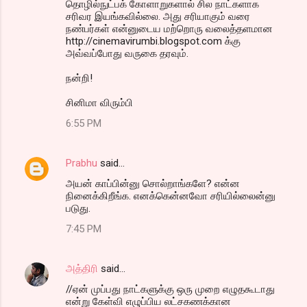
தொழில்நுட்பக் கோளாறுகளால் சில நாட்களாக
சரிவர இயங்கவில்லை. அது சரியாகும் வரை
நண்பர்கள் என்னுடைய மற்றொரு வலைத்தளமான
http://cinemavirumbi.blogspot.com க்கு
அவ்வப்போது வருகை தரவும்.
நன்றி!
சினிமா விரும்பி
6:55 PM
Prabhu
said…
அயன் காப்பின்னு சொல்றாங்களே? என்ன
நினைக்கிறீங்க. எனக்கென்னவோ சரியில்லைன்னு
படுது.
7:45 PM
அத்திரி
said…
//ஏன் முப்பது நாட்களுக்கு ஒரு முறை எழுதகூடாது
என்று கேள்வி எழுப்பிய லட்சகணக்கான