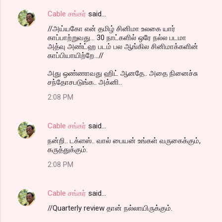
Cable சங்கர்
said…
//அய்யகோ என் தமிழ் சினிமா உலகை யார்
காப்பாற்றுவது... 30 நாட்களில் ஒரே நல்ல படமா
அத்வு அண்ட்ஹ படம் பல ஆங்கில சினிமாக்களின்
காப்பியாயிற்றே...//
அது ஒண்ணாவது ஹிட் ஆனதே.. அதை நினைச்சு
சந்தோசபடுங்க.. அக்னி..
2:08 PM
Cable சங்கர்
said…
நன்றி.. டக்ளஸ்.. வால் பையன் உங்கள் வருகைக்கும்,
கருத்துக்கும்.
2:08 PM
Cable சங்கர்
said…
//Quarterly review தான் நல்லாயிருக்கும்.