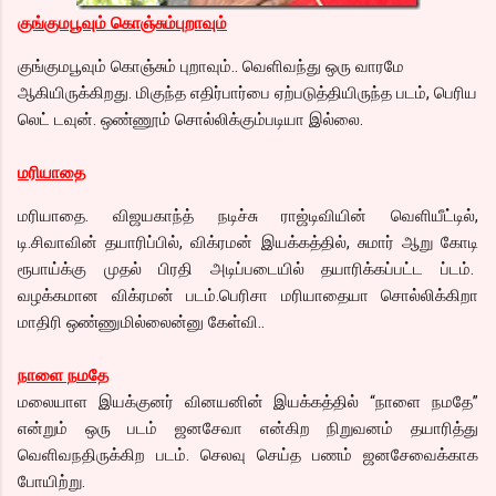
குங்குமபூவும் கொஞ்சும்புறாவும்
குங்குமபூவும் கொஞ்சும் புறாவும்.. வெளிவந்து ஒரு வாரமே
ஆகியிருக்கிறது. மிகுந்த எதிர்பார்பை ஏற்படுத்தியிருந்த படம், பெரிய
லெட் டவுன். ஒண்ணூம் சொல்லிக்கும்படியா இல்லை.
மரியாதை
மரியாதை. விஜயகாந்த் நடிச்சு ராஜ்டிவியின் வெளியீட்டில்,
டி.சிவாவின் தயாரிப்பில், விக்ரமன் இயக்கத்தில், சுமார் ஆறு கோடி
ரூபாய்க்கு முதல் பிரதி அடிப்படையில் தயாரிக்கப்பட்ட ப்டம்.
வழக்கமான விக்ரமன் படம்.பெரிசா மரியாதையா சொல்லிக்கிறா
மாதிரி ஒண்ணுமில்லைன்னு கேள்வி..
நாளை நமதே
மலையாள இயக்குனர் வினயனின் இயக்கத்தில் “நாளை நமதே”
என்றும் ஒரு படம் ஜனசேவா என்கிற நிறுவனம் தயாரித்து
வெளிவநதிருக்கிற படம். செலவு செய்த பணம் ஜனசேவைக்காக
போயிற்று.