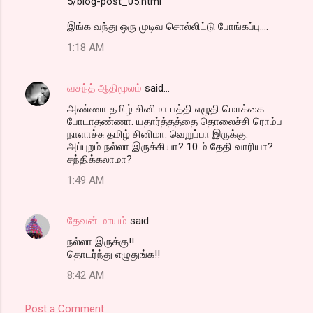
5/blog-post_05.html
இங்க வந்து ஒரு முடிவ சொல்லிட்டு போங்கப்பு....
1:18 AM
வசந்த் ஆதிமூலம்
said…
அண்ணா தமிழ் சினிமா பத்தி எழுதி மொக்கை
போடாதண்ணா. யதார்த்தத்தை தொலைச்சி ரொம்ப
நாளாச்சு தமிழ் சினிமா. வெறுப்பா இருக்கு.
அப்புறம் நல்லா இருக்கியா? 10 ம் தேதி வாரியா?
சந்திக்கலாமா?
1:49 AM
தேவன் மாயம்
said…
நல்லா இருக்கு!!
தொடர்ந்து எழுதுங்க!!
8:42 AM
Post a Comment