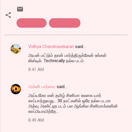
tamil cinema
தமிழ் சினிமா..
Vidhya Chandrasekaran
said…
C
அயன் மட்டும் தான் பார்த்திருக்கேன் உங்கள்
o
லிஸ்டில். Technically நல்ல படம்.
m
8:41 AM
m
e
அக்னி பார்வை
said…
n
அய்யகோ என் தமிழ் சினிமா உலகை யார்
t
காப்பாற்றுவது... 30 நாட்களில் ஒரே நல்ல படமா
அத்வு அண்ட்ஹ படம் பல ஆங்கில சினிமாக்களின்
s
காப்பியாயிற்றே...
8:49 AM