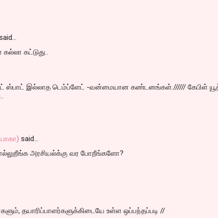
said…
 கல்லா கட்டுது..
ாட் ஸ்பாட் இல்லாத டெம்ப்ளேட் -வன்மையான கண்டனங்கள்.////// கேபிள் யூத
.
யோகா)
said…
ல்லுறீங்க அரசியல்க்கு வர போறீங்களோ?
களும், தயாரிப்பாளர்களுக்கிடையே உள்ள ஒப்பந்தப்படி //