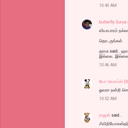
10:40 AM
butterfly Surya
வியாபாரம் நல்லா
தொடருங்கள்.
தராசு said... ஹ
இல்லை.. இல்லை.
10:46 AM
யோ வொய்ஸ் (
ஓவரா நன்றி சொ
10:52 AM
ராஜன்
said…
//விநியோகஸ்தர்