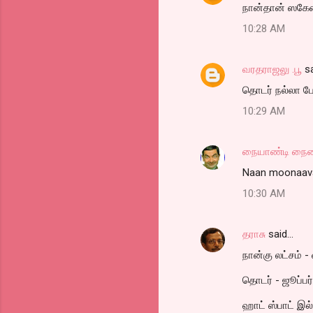
நான்தான் ஸகேண
n
t
10:28 AM
s
வரதராஜலு .பூ
sa
தொடர் நல்லா போ
10:29 AM
நையாண்டி நை
Naan moonaavat
10:30 AM
தராசு
said…
நான்கு லட்சம் - 
தொடர் - ஜூப்பர்
ஹாட் ஸ்பாட் இ