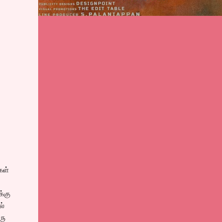
கள்
க்கு
ல்
ரு