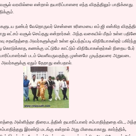
வசூல் வரவில்லை என்றால் தயாரிப்பாளரை எந்த விதத்திலும் பாதிக்காது.
க்கும்.
களுடய நண்பர் வேறொருவர் சென்னை உரிமையை எம்.ஜி என்கிற விதத்தி
ினாறு லட்சம் வசூல் செய்தது என்றார்கள். அந்த வகையில் மீதம் உள்ள பதி
அளவு சதவீதத்தை அவர்களுக்குள் உள்ள ஒப்பந்தப்படி விநியோகஸ்தர் பகிர்ந்த
்து கொடுக்காத, கணக்கு மட்டுமே காட்டும் விநியோகஸ்தர்கள் நிறைய பேர்
தயாரிப்பாளர்கள் படம் வெளீவருவதற்கு முன்னமே முடிந்தவரை அறுவடை
் அவர்களுக்கு ஏதும் தேறாது என்பதால்.
ளத்தை அள்ளித்தா திரைபடத்தின் தயாரிப்பாளர் சம்பாதித்ததை விட, அந்
ம்பாதித்தது இரண்டு மடங்கு என்றால் அது மிகையாகாது. கார்த்திக்,