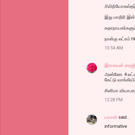
//விநியோகஸ்தர்
இது மாதிரி இன்ன
கதாநாயகர்களுக்க
நான்கு லட்சம் Hi
10:54 AM
இராகவன் நைஜி
அண்ணே. 4 லட்சத்
கேட்டு வாங்கியி
சினிமா வியாபரம
12:28 PM
யாசவி
said…
informative