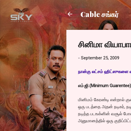
Cable சங்கர்
சினிமா வியாபார
-
September 25, 2009
நான்கு லட்சம் ஹிட்ஸுகளை வா
எம்.ஜி.(Minimum Guarentee)
மினிமம் கேரண்டி என்றால் கு
ஒரு படத்தை அதன் நடிகர், நட
நடித்த படஙக்ளின் வசூல் போன
அனுமானத்தில் ஒரு குறிப்பி