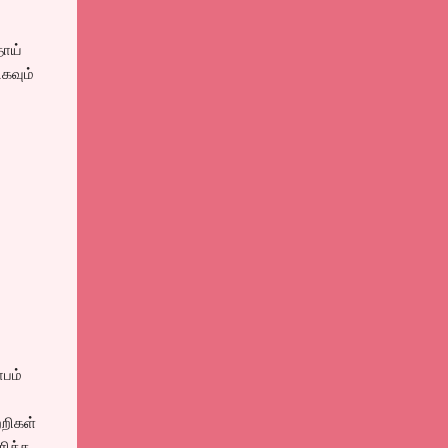
தாய்
ிகவும்
ாபம்
்றிகள்
ரித்த