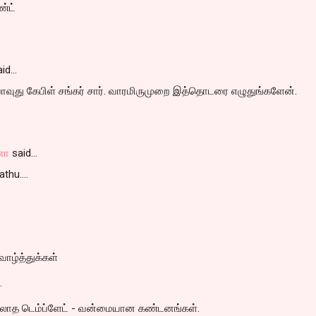
்ட்
id…
வுது கேபிள் சங்கர் சார். வாரமிருமுறை இத்தொடரை எழுதுங்களேன்.
னா
said…
hu....
வாழ்த்துக்கள்
.
ல்லாத டெம்ப்ளேட் - வன்மையான கண்டனங்கள்.