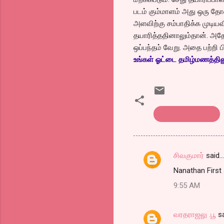
படம் கும்மாளம் அது ஒரு தோ
அளவிற்கு சம்பாதிக்க முடியவ
தயாரித்ததினாலும்தான். அதே
ஒப்பந்தம் வேறு. அதை பற்றி பி
உங்கள் ஓட்டை தமிழ்மணத்திலும்
சினிமா வியாபாரம்
சிவகுமார்
said…
C
Nanathan First . 
o
9:55 AM
m
m
வரதராஜலு .பூ
sa
e