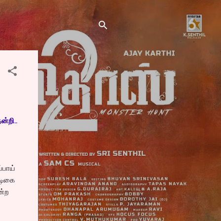
ன்றி..
்பாய்
நடிகை
ன்ற