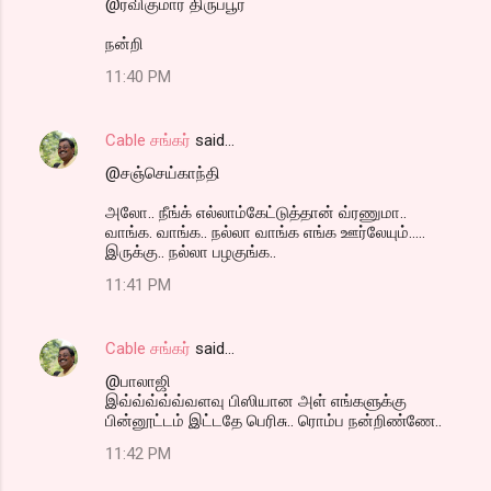
@ரவிகுமார் திருப்பூர்
நன்றி
11:40 PM
Cable சங்கர்
said…
@சஞ்செய்காந்தி
அலோ.. நீங்க் எல்லாம்கேட்டுத்தான் வ்ரணுமா..
வாங்க. வாங்க.. நல்லா வாங்க எங்க ஊர்லேயும்.....
இருக்கு.. நல்லா பழகுங்க..
11:41 PM
Cable சங்கர்
said…
@பாலாஜி
இவ்வ்வ்வ்வ்வளவு பிஸியான அள் எங்களுக்கு
பின்னூட்டம் இட்டதே பெரிசு.. ரொம்ப நன்றிண்ணே..
11:42 PM