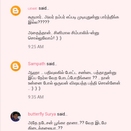
பாலா
said…
சுகுமார்.. அவர் நம்பர் எப்படி முடியுதுன்னு பார்த்தீங்க
இல்ல?????
அதைத்தான்.. சினிமால சிம்பாலிக்-ன்னு
சொல்லுவோம்! :) :)
9:25 AM
Sampath
said…
ஆஹா ... பதிவுலகில் போட்ட சண்டை பத்தாதுன்னு
இப்ப நேர்ல வேற போடப்போறீங்களா ?? .. நான்
உன்னை போல் ஒருவன் விஷயத்த பத்தி சொன்னேன்
.. :) :) :)
9:35 AM
butterfly Surya
said…
அதே நடேசன் பூங்கா தானா..?? வேற இடமே
கிடைக்கலையா..??