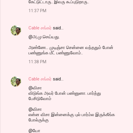
கேட்டுட்டாரு.. இவரு கூப்புடுறாரு..
11:37 PM
Cable சங்கர்
said…
@அ.மு.செய்யது.
அண்ணே... முடிஞ்சா சென்னை வந்ததும் போன்
பண்ணுங்க மீட் பண்ணுவோம்..
11:38 PM
Cable சங்கர்
said…
@விசா
விடுங்க அவர் போன் பண்னுனா. பார்த்து
பேசிடுவோம்
@விசா
என்ன விசா இன்னைக்கு புல் பார்ம்ல இருக்கீங்க
போல்ருக்கு
@யோ