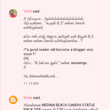
VISA
said…
// அப்படியா... ஆவ்வ்வ்வ்வ்வ்வ்வ்வ்வ்வ்வ்
அப்படின்னா... "கூகுள் ரீடர்" என்ன பிளாக்
வச்சிருக்கார்.
நம்ம சன், ராஜ், ஜெயா, தமிழன் டிவி நியூஸ் ரீடர்
என்ன என்ன பிளாக் வச்சிருக்காங்க... ?
/*a good reader will become a blogger very
soon.*/
O.K.
அப்ப... "ரீடர்ஸ் டைஜஸ்ட்" என்ன aavaanga...
//
அடங்கொண்ணியாங்.....
11:14 AM
Beski
said…
//சென்னை MERINA BEACH GANDHI STATUE
BACK SIDE மாலை 5-7.30 நமது சென்னை பதிவர்