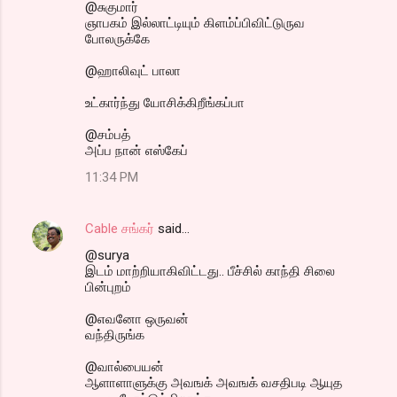
@சுகுமார்
ஞாபகம் இல்லாட்டியும் கிளம்ப்பிவிட்டுருவ
போலருக்கே
@ஹாலிவுட் பாலா
உட்கார்ந்து யோசிக்கிறீங்கப்பா
@சம்பத்
அப்ப நான் எஸ்கேப்
11:34 PM
Cable சங்கர்
said…
@surya
இடம் மாற்றியாகிவிட்டது.. பீச்சில் காந்தி சிலை
பின்புறம்
@எவனோ ஒருவன்
வந்திருங்க
@வால்பையன்
ஆளாளாளுக்கு அவஙக் அவஙக் வசதிபடி ஆயுத