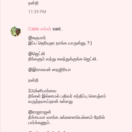
நன்றி
11:39 PM
Cable சங்கர்
said…
@சுகுமார்
இப்ப தெரியுதா நாங்க யாருன்னு..?:)
@ஜெட்லி
நீங்களும் வந்து கலந்துக்குங்க ஜெட்லி..
@இராகவன் நைஜிரியா
நன்றி
2அக்னிபார்வை
நீங்கள் இல்லாமல் பதிவர் சந்திப்பு கொஞ்சம்
வருத்தமாய்தான் உள்ளது
@ராஜராஜன்
நிச்சயமா வாங்க..உங்களையெல்லாம் நேரில்
பார்க்கணும்..