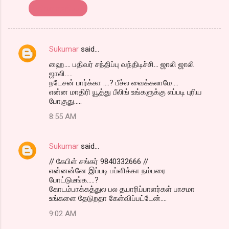
பதிவர் சந்திப்பு..
Sukumar
said…
C
ஹை.... பதிவர் சந்திப்பு வந்திடிச்சி... ஜாலி ஜாலி
o
ஜாலி.....
m
நடேசன் பார்க்கா ....? பீச்ல வைக்கலாமே....
என்ன மாதிரி யூத்து பீலிங் உங்களுக்கு எப்படி புரிய
m
போகுது.....
e
8:55 AM
n
t
Sukumar
said…
s
// கேபிள் சங்கர் 9840332666 //
என்னன்னே இப்படி பப்ளிக்கா நம்பரை
போட்டுடீங்க.....?
கோடம்பாக்கத்துல பல தயாரிப்பாளர்கள் பாசமா
உங்களை தேடுறதா கேள்விப்பட்டேன்....
9:02 AM