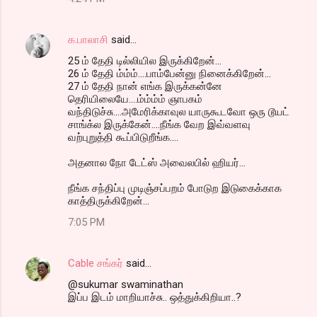
க.பாலாசி
said…
25 ம் தேதி டில்லியில இருக்கிறேன்...
26 ம் தேதி ம்ம்ம்....பாம்பேன்னு நினைக்கிறேன்...
27 ம் தேதி நான் எங்க இருக்கன்னே
தெரியிலையே....ம்ம்ம்ம் ஞாபகம்
வந்திடுச்சு....அமேரிக்காவுல யாருகூடவோ ஒரு டூயட்
சாங்க்ல இருக்கேன்....நீங்க வேற இவ்வளவு
வற்புறுத்தி கூப்பிடுறீங்க....
அதனால நோ டேட்ஸ் அவைலபில் ஹியர்...
நீங்க சந்திப்பு முடிஞ்சப்பறம் போடுற இடுகைக்காக
காத்திருக்கிறேன்...
7:05 PM
Cable சங்கர்
said…
@sukumar swaminathan
இப்ப இடம் மாறியாச்சு.. ஒத்துக்கிறியா..?