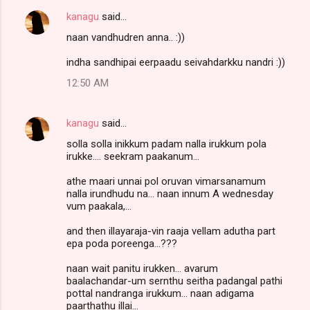
kanagu
said…
naan vandhudren anna.. :))
indha sandhipai eerpaadu seivahdarkku nandri :))
12:50 AM
kanagu
said…
solla solla inikkum padam nalla irukkum pola
irukke.... seekram paakanum...
athe maari unnai pol oruvan vimarsanamum
nalla irundhudu na... naan innum A wednesday
vum paakala,...
and then illayaraja-vin raaja vellam adutha part
epa poda poreenga...???
naan wait panitu irukken... avarum
baalachandar-um sernthu seitha padangal pathi
pottal nandranga irukkum... naan adigama
paarthathu illai...