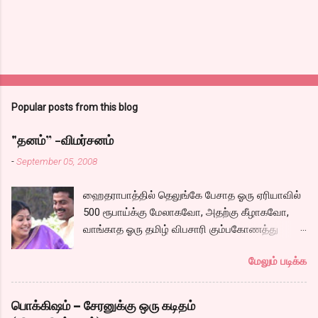
Popular posts from this blog
"தனம்” -விமர்சனம்
-
September 05, 2008
ஹைதராபாத்தில் தெலுங்கே பேசாத ஓரு ஏரியாவில்
500 ரூபாய்க்கு மேலாகவோ, அதற்கு கீழாகவோ,
வாங்காத ஓரு தமிழ் விபசாரி கும்பகோணத்து
அக்ரஹாரத்தின் வீட்டில் மருமகளாக
மேலும் படிக்க
வாழ்கைபடுகிறாள். அவளுடய வாழ்கை எப்படி
அமைந்தது? என்ற ஓரு நல்ல லைனை , சங்கீதா
தன்னுடய இடுப்பை சுழற்றி, சுழற்றி நடப்பதை போல்
பொக்கிஷம் – சேரனுக்கு ஒரு கடிதம்
சும்மா, சுத்தி, சுத்தி குழப்பி, நம்பமுடியாத