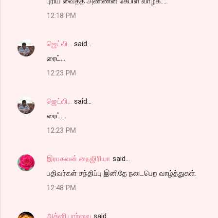
புரிய வைத்த அண்ணன் கேபிள் வாழ்க.....
12:18 PM
ஜெட்லி...
said…
ரைட்...
12:23 PM
ஜெட்லி...
said…
ரைட்...
12:23 PM
இராகவன் நைஜிரியா
said…
பதிவர்கள் சந்திப்பு இனிதே நடைபெற வாழ்த்துகள்.
12:48 PM
அக்னி பார்வை
said…