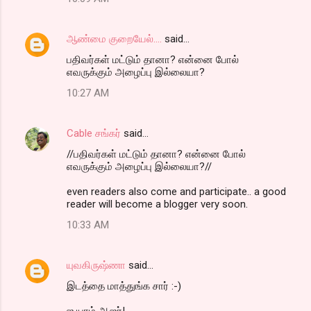
ஆண்மை குறையேல்....
said…
ப‌திவ‌ர்க‌ள் ம‌ட்டும் தானா? என்னை போல்
எவ‌ருக்கும் அழைப்பு இல்லையா?
10:27 AM
Cable சங்கர்
said…
//ப‌திவ‌ர்க‌ள் ம‌ட்டும் தானா? என்னை போல்
எவ‌ருக்கும் அழைப்பு இல்லையா?//
even readers also come and participate.. a good
reader will become a blogger very soon.
10:33 AM
யுவகிருஷ்ணா
said…
இடத்தை மாத்துங்க சார் :-)
ஐ யாம் ஆஜர்!