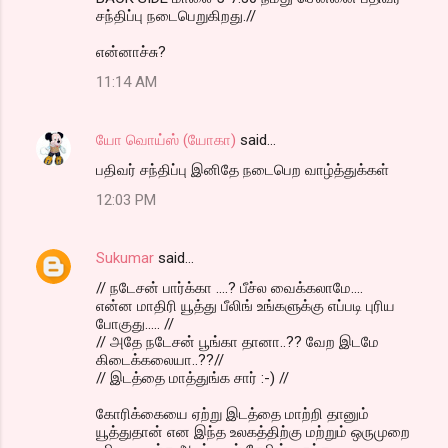
சந்திப்பு நடைபெறுகிறது.//
என்னாச்சு?
11:14 AM
யோ வொய்ஸ் (யோகா)
said…
பதிவர் சந்திப்பு இனிதே நடைபெற வாழ்த்துக்கள்
12:03 PM
Sukumar
said…
// நடேசன் பார்க்கா ....? பீச்ல வைக்கலாமே....
என்ன மாதிரி யூத்து பீலிங் உங்களுக்கு எப்படி புரிய
போகுது..... //
// அதே நடேசன் பூங்கா தானா..?? வேற இடமே
கிடைக்கலையா..??//
// இடத்தை மாத்துங்க சார் :-) //
கோரிக்கையை ஏற்று இடத்தை மாற்றி தானும்
யூத்துதான் என இந்த உலகத்திற்கு மற்றும் ஒருமுறை