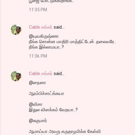
பூஜை போட்டுக்கிறாங்க..
11:35 PM
Cable சங்கர்
said…
@யுவகிருஷ்ணா
நீங்க சொன்ன மாதிரி மாத்திட்டேன். தலைவரே..
நீங்க இல்லாமயா..?
11:36 PM
Cable சங்கர்
said…
@நைனா
ஆரம்பிச்சாட்ங்கயா
@விசா
இதுல விளக்கம் வேறயா..?
@சுகுமார்
ஆமாய்யா அவரு கருதாழமிக்க கேள்வி