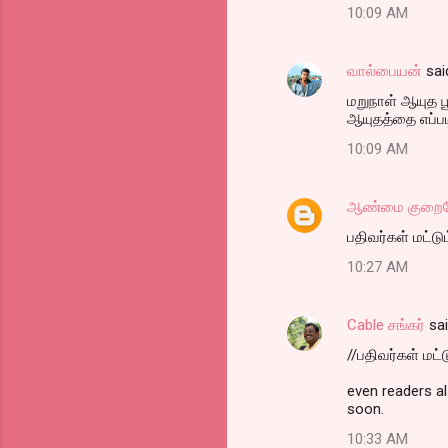
10:09 AM
வால்பையன்
sai
மறுநாள் ஆயுத 
ஆயுதத்தை எப்பட
10:09 AM
ஆண்மை குறையேல
ப‌திவ‌ர்க‌ள் ம‌
10:27 AM
Cable சங்கர்
sa
//ப‌திவ‌ர்க‌ள் 
even readers al
soon.
10:33 AM