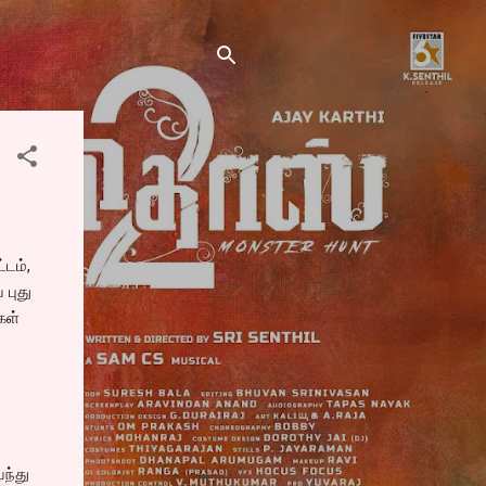
்டம்,
 புது
கள்
ந்து