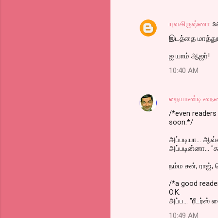
யுவகிருஷ்ணா
sa
இடத்தை மாத்துங்
ஐ யாம் ஆஜர்!
10:40 AM
நையாண்டி நை
/*even readers 
soon.*/
அப்படியா... ஆவ்வ
அப்படின்னா... "க
நம்ம சன், ராஜ்,
/*a good reade
O.K.
அப்ப... "ரீடர்ஸ்
10:49 AM