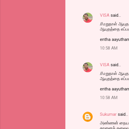
VISA
said…
//மறுநாள் ஆயு
ஆயுதத்தை எப்பட
entha aayutham
10:58 AM
VISA
said…
//மறுநாள் ஆயு
ஆயுதத்தை எப்பட
entha aayutham
10:58 AM
Sukumar
said…
அண்ணன் நையாண்
தானைத் தலைவர் 