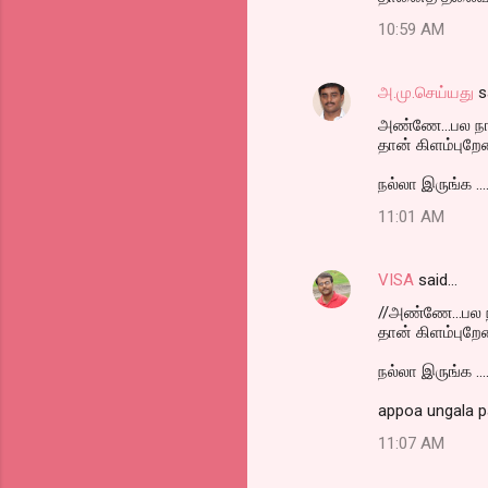
10:59 AM
அ.மு.செய்யது
s
அண்ணே...பல நாட
தான் கிளம்புறேன
நல்லா இருங்க ......
11:01 AM
VISA
said…
//அண்ணே...பல ந
தான் கிளம்புறேன
நல்லா இருங்க ......
appoa ungala p
11:07 AM