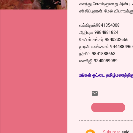
கலந்து கொள்ளுமாறு அன்புடன
சந்திப்புதான். மேல் விபரஙக்ள
லக்கிலுக்9841354308
அதிஷா 9884881824
கேபிள் சங்கர் 9840332666
முரளி கண்ணன் 944488496
நர்சிம் 9841888663
மணிஜி 9340089989
உங்கள் ஓட்டை தமிழ்மணத்திலும்
பதிவர் சந்திப்பு..
Sukumar
said…