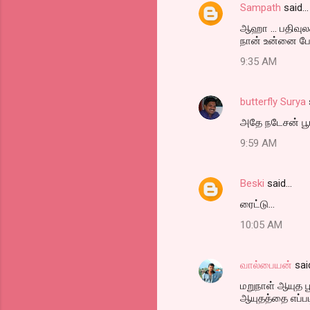
Sampath
said…
ஆஹா ... பதிவுல
நான் உன்னை போல
9:35 AM
butterfly Surya
அதே நடேசன் பூ
9:59 AM
Beski
said…
ரைட்டு...
10:05 AM
வால்பையன்
sai
மறுநாள் ஆயுத 
ஆயுதத்தை எப்பட