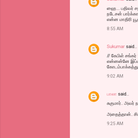
C
ஹை.... பதிவர் சந்
o
நடேசன் பார்க்கா 
m
என்ன மாதிரி யூத்
m
8:55 AM
e
n
Sukumar
said…
t
// கேபிள் சங்கர
என்னன்னே இப்படி
s
கோடம்பாக்கத்து
9:02 AM
பாலா
said…
சுகுமார்.. அவர் 
அதைத்தான்.. சி
9:25 AM