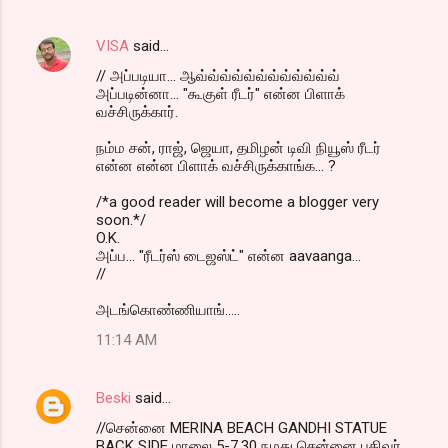
VISA
said…
// அப்படியா... ஆவ்வ்வ்வ்வ்வ்வ்வ்வ்வ்வ்வ்
அப்படின்னா... "கூகுள் ரீடர்" என்ன பிளாக்
வச்சிருக்கார்.
நம்ம சன், ராஜ், ஜெயா, தமிழன் டிவி நியூஸ் ரீடர்
என்ன என்ன பிளாக் வச்சிருக்காங்க... ?
/*a good reader will become a blogger very
soon.*/
O.K.
அப்ப... "ரீடர்ஸ் டைஜஸ்ட்" என்ன aavaanga...
//
அடங்கொண்ணியாங்.....
11:14 AM
Beski
said…
//சென்னை MERINA BEACH GANDHI STATUE
BACK SIDE மாலை 5-7.30 நமது சென்னை பதிவர்