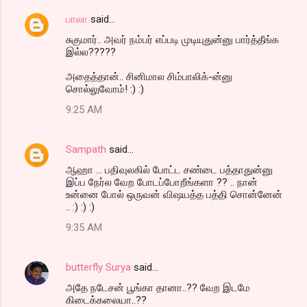
பாலா
said…
சுகுமார்.. அவர் நம்பர் எப்படி முடியுதுன்னு பார்த்தீங்க
இல்ல?????
அதைத்தான்.. சினிமால சிம்பாலிக்-ன்னு
சொல்லுவோம்! :) :)
9:25 AM
Sampath
said…
ஆஹா ... பதிவுலகில் போட்ட சண்டை பத்தாதுன்னு
இப்ப நேர்ல வேற போடப்போறீங்களா ?? .. நான்
உன்னை போல் ஒருவன் விஷயத்த பத்தி சொன்னேன்
.. :) :) :)
9:35 AM
butterfly Surya
said…
அதே நடேசன் பூங்கா தானா..?? வேற இடமே
கிடைக்கலையா..??