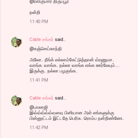
@ரவிகுமார் திருப்பூர்
நன்றி
11:40 PM
Cable சங்கர்
said…
@சஞ்செய்காந்தி
அலோ.. நீங்க் எல்லாம்கேட்டுத்தான் வ்ரணுமா..
வாங்க. வாங்க.. நல்லா வாங்க எங்க ஊர்லேயும்.....
இருக்கு.. நல்லா பழகுங்க..
11:41 PM
Cable சங்கர்
said…
@பாலாஜி
இவ்வ்வ்வ்வ்வளவு பிஸியான அள் எங்களுக்கு
பின்னூட்டம் இட்டதே பெரிசு.. ரொம்ப நன்றிண்ணே..
11:42 PM