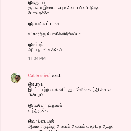
@சுகுமார்
ஞாபகம் இல்லாட்டியும் கிளம்ப்பிவிட்டுருவ
போலருக்கே
@ஹாலிவுட் பாலா
உட்கார்ந்து யோசிக்கிறீங்கப்பா
@சம்பத்
அப்ப நான் எஸ்கேப்
11:34 PM
Cable சங்கர்
said…
@surya
இடம் மாற்றியாகிவிட்டது.. பீச்சில் காந்தி சிலை
பின்புறம்
@எவனோ ஒருவன்
வந்திருங்க
@வால்பையன்
ஆளாளாளுக்கு அவஙக் அவஙக் வசதிபடி ஆயுத