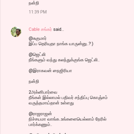
நன்றி
11:39 PM
Cable சங்கர்
said…
@சுகுமார்
இப்ப தெரியுதா நாங்க யாருன்னு..?:)
@ஜெட்லி
நீங்களும் வந்து கலந்துக்குங்க ஜெட்லி..
@இராகவன் நைஜிரியா
நன்றி
2அக்னிபார்வை
நீங்கள் இல்லாமல் பதிவர் சந்திப்பு கொஞ்சம்
வருத்தமாய்தான் உள்ளது
@ராஜராஜன்
நிச்சயமா வாங்க..உங்களையெல்லாம் நேரில்
பார்க்கணும்..