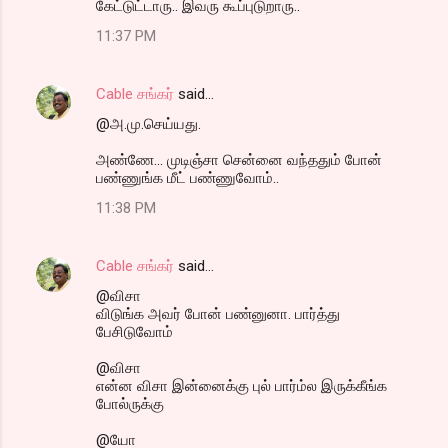
கேட்டுட்டாரு.. இவரு கூப்புடுறாரு..
11:37 PM
Cable சங்கர்
said…
@அ.மு.செய்யது.
அண்ணே... முடிஞ்சா சென்னை வந்ததும் போன்
பண்ணுங்க மீட் பண்ணுவோம்..
11:38 PM
Cable சங்கர்
said…
@விசா
விடுங்க அவர் போன் பண்னுனா. பார்த்து
பேசிடுவோம்
@விசா
என்ன விசா இன்னைக்கு புல் பார்ம்ல இருக்கீங்க
போல்ருக்கு
@யோ