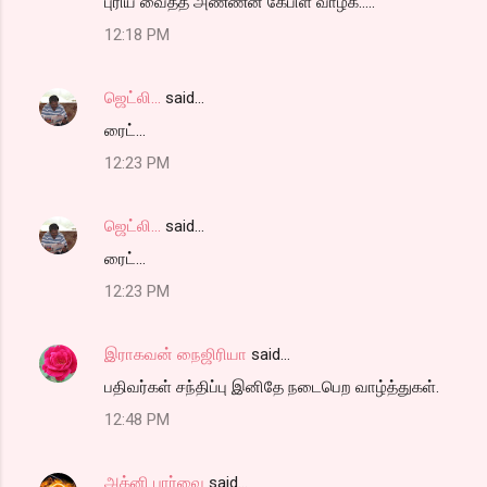
புரிய வைத்த அண்ணன் கேபிள் வாழ்க.....
12:18 PM
ஜெட்லி...
said…
ரைட்...
12:23 PM
ஜெட்லி...
said…
ரைட்...
12:23 PM
இராகவன் நைஜிரியா
said…
பதிவர்கள் சந்திப்பு இனிதே நடைபெற வாழ்த்துகள்.
12:48 PM
அக்னி பார்வை
said…