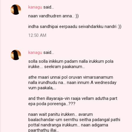
kanagu
said…
naan vandhudren anna.. :))
indha sandhipai eerpaadu seivahdarkku nandri :))
12:50 AM
kanagu
said…
solla solla inikkum padam nalla irukkum pola
irukke.... seekram paakanum...
athe maari unnai pol oruvan vimarsanamum
nalla irundhudu na... naan innum A wednesday
vum paakala,...
and then illayaraja-vin raaja vellam adutha part
epa poda poreenga...???
naan wait panitu irukken... avarum
baalachandar-um sernthu seitha padangal pathi
pottal nandranga irukkum... naan adigama
paarthathu illai...