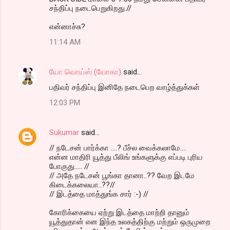
சந்திப்பு நடைபெறுகிறது.//
என்னாச்சு?
11:14 AM
யோ வொய்ஸ் (யோகா)
said…
பதிவர் சந்திப்பு இனிதே நடைபெற வாழ்த்துக்கள்
12:03 PM
Sukumar
said…
// நடேசன் பார்க்கா ....? பீச்ல வைக்கலாமே....
என்ன மாதிரி யூத்து பீலிங் உங்களுக்கு எப்படி புரிய
போகுது..... //
// அதே நடேசன் பூங்கா தானா..?? வேற இடமே
கிடைக்கலையா..??//
// இடத்தை மாத்துங்க சார் :-) //
கோரிக்கையை ஏற்று இடத்தை மாற்றி தானும்
யூத்துதான் என இந்த உலகத்திற்கு மற்றும் ஒருமுறை