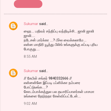
பதிவர் சந்திப்பு..
Sukumar
said…
C
ஹை.... பதிவர் சந்திப்பு வந்திடிச்சி... ஜாலி ஜாலி
o
ஜாலி.....
m
நடேசன் பார்க்கா ....? பீச்ல வைக்கலாமே....
என்ன மாதிரி யூத்து பீலிங் உங்களுக்கு எப்படி புரிய
m
போகுது.....
e
8:55 AM
n
t
Sukumar
said…
s
// கேபிள் சங்கர் 9840332666 //
என்னன்னே இப்படி பப்ளிக்கா நம்பரை
போட்டுடீங்க.....?
கோடம்பாக்கத்துல பல தயாரிப்பாளர்கள் பாசமா
உங்களை தேடுறதா கேள்விப்பட்டேன்....
9:02 AM