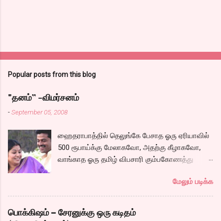
Popular posts from this blog
"தனம்” -விமர்சனம்
-
September 05, 2008
ஹைதராபாத்தில் தெலுங்கே பேசாத ஓரு ஏரியாவில்
500 ரூபாய்க்கு மேலாகவோ, அதற்கு கீழாகவோ,
வாங்காத ஓரு தமிழ் விபசாரி கும்பகோணத்து
அக்ரஹாரத்தின் வீட்டில் மருமகளாக
மேலும் படிக்க
வாழ்கைபடுகிறாள். அவளுடய வாழ்கை எப்படி
அமைந்தது? என்ற ஓரு நல்ல லைனை , சங்கீதா
தன்னுடய இடுப்பை சுழற்றி, சுழற்றி நடப்பதை போல்
பொக்கிஷம் – சேரனுக்கு ஒரு கடிதம்
சும்மா, சுத்தி, சுத்தி குழப்பி, நம்பமுடியாத