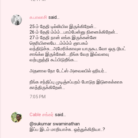
க.பாலாசி
said…
25 ம் தேதி டில்லியில இருக்கிறேன்...
26 ம் தேதி ம்ம்ம்....பாம்பேன்னு நினைக்கிறேன்...
27 ம் தேதி நான் எங்க இருக்கன்னே
தெரியிலையே....ம்ம்ம்ம் ஞாபகம்
வந்திடுச்சு....அமேரிக்காவுல யாருகூடவோ ஒரு டூயட்
சாங்க்ல இருக்கேன்....நீங்க வேற இவ்வளவு
வற்புறுத்தி கூப்பிடுறீங்க....
அதனால நோ டேட்ஸ் அவைலபில் ஹியர்...
நீங்க சந்திப்பு முடிஞ்சப்பறம் போடுற இடுகைக்காக
காத்திருக்கிறேன்...
7:05 PM
Cable சங்கர்
said…
@sukumar swaminathan
இப்ப இடம் மாறியாச்சு.. ஒத்துக்கிறியா..?