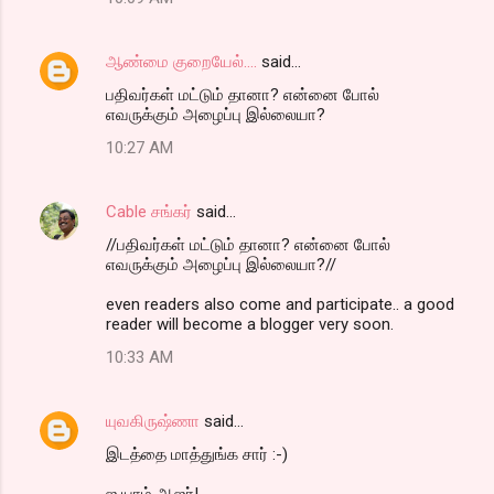
ஆண்மை குறையேல்....
said…
ப‌திவ‌ர்க‌ள் ம‌ட்டும் தானா? என்னை போல்
எவ‌ருக்கும் அழைப்பு இல்லையா?
10:27 AM
Cable சங்கர்
said…
//ப‌திவ‌ர்க‌ள் ம‌ட்டும் தானா? என்னை போல்
எவ‌ருக்கும் அழைப்பு இல்லையா?//
even readers also come and participate.. a good
reader will become a blogger very soon.
10:33 AM
யுவகிருஷ்ணா
said…
இடத்தை மாத்துங்க சார் :-)
ஐ யாம் ஆஜர்!