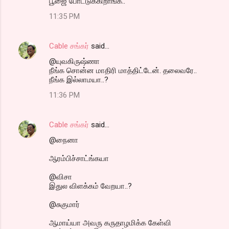
பூஜை போட்டுக்கிறாங்க..
11:35 PM
Cable சங்கர்
said…
@யுவகிருஷ்ணா
நீங்க சொன்ன மாதிரி மாத்திட்டேன். தலைவரே..
நீங்க இல்லாமயா..?
11:36 PM
Cable சங்கர்
said…
@நைனா
ஆரம்பிச்சாட்ங்கயா
@விசா
இதுல விளக்கம் வேறயா..?
@சுகுமார்
ஆமாய்யா அவரு கருதாழமிக்க கேள்வி