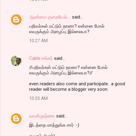
ஆண்மை குறையேல்....
said…
ப‌திவ‌ர்க‌ள் ம‌ட்டும் தானா? என்னை போல்
எவ‌ருக்கும் அழைப்பு இல்லையா?
10:27 AM
Cable சங்கர்
said…
//ப‌திவ‌ர்க‌ள் ம‌ட்டும் தானா? என்னை போல்
எவ‌ருக்கும் அழைப்பு இல்லையா?//
even readers also come and participate.. a good
reader will become a blogger very soon.
10:33 AM
யுவகிருஷ்ணா
said…
இடத்தை மாத்துங்க சார் :-)
ஐ யாம் ஆஜர்!