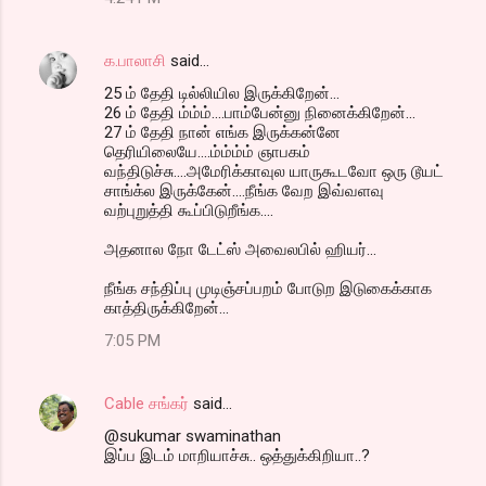
க.பாலாசி
said…
25 ம் தேதி டில்லியில இருக்கிறேன்...
26 ம் தேதி ம்ம்ம்....பாம்பேன்னு நினைக்கிறேன்...
27 ம் தேதி நான் எங்க இருக்கன்னே
தெரியிலையே....ம்ம்ம்ம் ஞாபகம்
வந்திடுச்சு....அமேரிக்காவுல யாருகூடவோ ஒரு டூயட்
சாங்க்ல இருக்கேன்....நீங்க வேற இவ்வளவு
வற்புறுத்தி கூப்பிடுறீங்க....
அதனால நோ டேட்ஸ் அவைலபில் ஹியர்...
நீங்க சந்திப்பு முடிஞ்சப்பறம் போடுற இடுகைக்காக
காத்திருக்கிறேன்...
7:05 PM
Cable சங்கர்
said…
@sukumar swaminathan
இப்ப இடம் மாறியாச்சு.. ஒத்துக்கிறியா..?