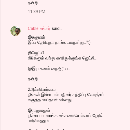
நன்றி
11:39 PM
Cable சங்கர்
said…
@சுகுமார்
இப்ப தெரியுதா நாங்க யாருன்னு..?:)
@ஜெட்லி
நீங்களும் வந்து கலந்துக்குங்க ஜெட்லி..
@இராகவன் நைஜிரியா
நன்றி
2அக்னிபார்வை
நீங்கள் இல்லாமல் பதிவர் சந்திப்பு கொஞ்சம்
வருத்தமாய்தான் உள்ளது
@ராஜராஜன்
நிச்சயமா வாங்க..உங்களையெல்லாம் நேரில்
பார்க்கணும்..