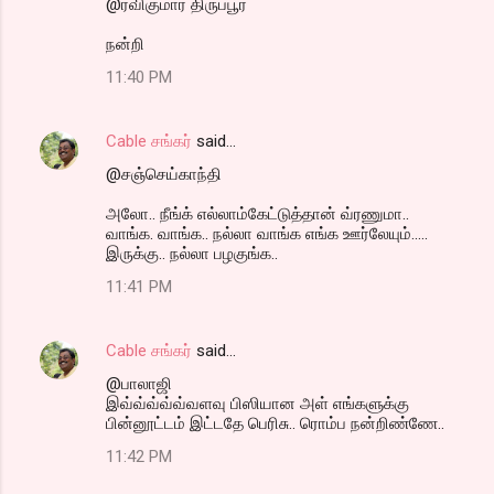
@ரவிகுமார் திருப்பூர்
நன்றி
11:40 PM
Cable சங்கர்
said…
@சஞ்செய்காந்தி
அலோ.. நீங்க் எல்லாம்கேட்டுத்தான் வ்ரணுமா..
வாங்க. வாங்க.. நல்லா வாங்க எங்க ஊர்லேயும்.....
இருக்கு.. நல்லா பழகுங்க..
11:41 PM
Cable சங்கர்
said…
@பாலாஜி
இவ்வ்வ்வ்வ்வளவு பிஸியான அள் எங்களுக்கு
பின்னூட்டம் இட்டதே பெரிசு.. ரொம்ப நன்றிண்ணே..
11:42 PM