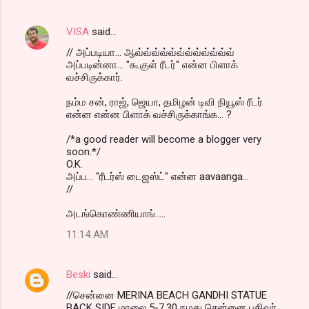
VISA
said…
// அப்படியா... ஆவ்வ்வ்வ்வ்வ்வ்வ்வ்வ்வ்வ்
அப்படின்னா... "கூகுள் ரீடர்" என்ன பிளாக்
வச்சிருக்கார்.
நம்ம சன், ராஜ், ஜெயா, தமிழன் டிவி நியூஸ் ரீடர்
என்ன என்ன பிளாக் வச்சிருக்காங்க... ?
/*a good reader will become a blogger very
soon.*/
O.K.
அப்ப... "ரீடர்ஸ் டைஜஸ்ட்" என்ன aavaanga...
//
அடங்கொண்ணியாங்.....
11:14 AM
Beski
said…
//சென்னை MERINA BEACH GANDHI STATUE
BACK SIDE மாலை 5-7.30 நமது சென்னை பதிவர்