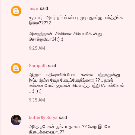
பாலா
said…
சுகுமார்.. அவர் நம்பர் எப்படி முடியுதுன்னு பார்த்தீங்க
இல்ல?????
அதைத்தான்.. சினிமால சிம்பாலிக்-ன்னு
சொல்லுவோம்! :) :)
9:25 AM
Sampath
said…
ஆஹா ... பதிவுலகில் போட்ட சண்டை பத்தாதுன்னு
இப்ப நேர்ல வேற போடப்போறீங்களா ?? .. நான்
உன்னை போல் ஒருவன் விஷயத்த பத்தி சொன்னேன்
.. :) :) :)
9:35 AM
butterfly Surya
said…
அதே நடேசன் பூங்கா தானா..?? வேற இடமே
கிடைக்கலையா..??