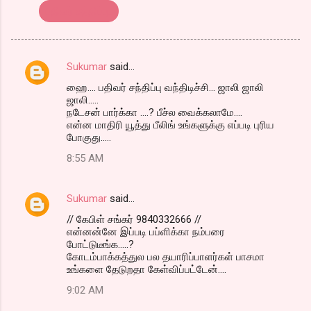
பதிவர் சந்திப்பு..
Sukumar
said…
C
ஹை.... பதிவர் சந்திப்பு வந்திடிச்சி... ஜாலி ஜாலி
o
ஜாலி.....
m
நடேசன் பார்க்கா ....? பீச்ல வைக்கலாமே....
என்ன மாதிரி யூத்து பீலிங் உங்களுக்கு எப்படி புரிய
m
போகுது.....
e
8:55 AM
n
t
Sukumar
said…
s
// கேபிள் சங்கர் 9840332666 //
என்னன்னே இப்படி பப்ளிக்கா நம்பரை
போட்டுடீங்க.....?
கோடம்பாக்கத்துல பல தயாரிப்பாளர்கள் பாசமா
உங்களை தேடுறதா கேள்விப்பட்டேன்....
9:02 AM