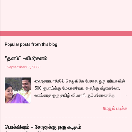
Popular posts from this blog
"தனம்” -விமர்சனம்
-
September 05, 2008
ஹைதராபாத்தில் தெலுங்கே பேசாத ஓரு ஏரியாவில்
500 ரூபாய்க்கு மேலாகவோ, அதற்கு கீழாகவோ,
வாங்காத ஓரு தமிழ் விபசாரி கும்பகோணத்து
அக்ரஹாரத்தின் வீட்டில் மருமகளாக
மேலும் படிக்க
வாழ்கைபடுகிறாள். அவளுடய வாழ்கை எப்படி
அமைந்தது? என்ற ஓரு நல்ல லைனை , சங்கீதா
தன்னுடய இடுப்பை சுழற்றி, சுழற்றி நடப்பதை போல்
பொக்கிஷம் – சேரனுக்கு ஒரு கடிதம்
சும்மா, சுத்தி, சுத்தி குழப்பி, நம்பமுடியாத