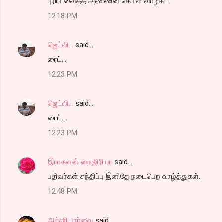
புரிய வைத்த அண்ணன் கேபிள் வாழ்க.....
12:18 PM
ஜெட்லி...
said…
ரைட்...
12:23 PM
ஜெட்லி...
said…
ரைட்...
12:23 PM
இராகவன் நைஜிரியா
said…
பதிவர்கள் சந்திப்பு இனிதே நடைபெற வாழ்த்துகள்.
12:48 PM
அக்னி பார்வை
said…