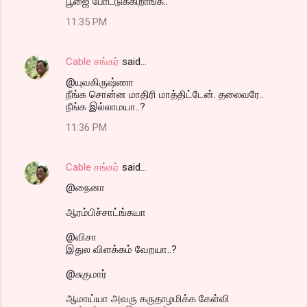
பூஜை போட்டுக்கிறாங்க..
11:35 PM
Cable சங்கர்
said…
@யுவகிருஷ்ணா
நீங்க சொன்ன மாதிரி மாத்திட்டேன். தலைவரே..
நீங்க இல்லாமயா..?
11:36 PM
Cable சங்கர்
said…
@நைனா
ஆரம்பிச்சாட்ங்கயா
@விசா
இதுல விளக்கம் வேறயா..?
@சுகுமார்
ஆமாய்யா அவரு கருதாழமிக்க கேள்வி