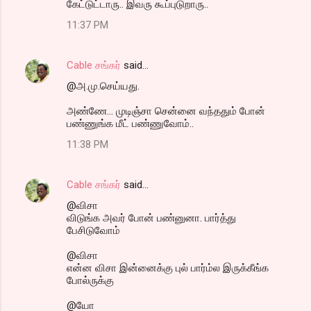
கேட்டுட்டாரு.. இவரு கூப்புடுறாரு..
11:37 PM
Cable சங்கர்
said…
@அ.மு.செய்யது.
அண்ணே... முடிஞ்சா சென்னை வந்ததும் போன்
பண்ணுங்க மீட் பண்ணுவோம்..
11:38 PM
Cable சங்கர்
said…
@விசா
விடுங்க அவர் போன் பண்னுனா. பார்த்து
பேசிடுவோம்
@விசா
என்ன விசா இன்னைக்கு புல் பார்ம்ல இருக்கீங்க
போல்ருக்கு
@யோ