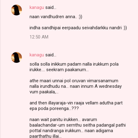
kanagu
said…
naan vandhudren anna.. :))
indha sandhipai eerpaadu seivahdarkku nandri :))
12:50 AM
kanagu
said…
solla solla inikkum padam nalla irukkum pola
irukke.... seekram paakanum...
athe maari unnai pol oruvan vimarsanamum
nalla irundhudu na... naan innum A wednesday
vum paakala,...
and then illayaraja-vin raaja vellam adutha part
epa poda poreenga...???
naan wait panitu irukken... avarum
baalachandar-um sernthu seitha padangal pathi
pottal nandranga irukkum... naan adigama
paarthathu illai...