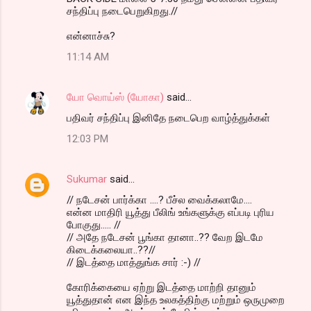
சந்திப்பு நடைபெறுகிறது.//
என்னாச்சு?
11:14 AM
யோ வொய்ஸ் (யோகா)
said…
பதிவர் சந்திப்பு இனிதே நடைபெற வாழ்த்துக்கள்
12:03 PM
Sukumar
said…
// நடேசன் பார்க்கா ....? பீச்ல வைக்கலாமே....
என்ன மாதிரி யூத்து பீலிங் உங்களுக்கு எப்படி புரிய
போகுது..... //
// அதே நடேசன் பூங்கா தானா..?? வேற இடமே
கிடைக்கலையா..??//
// இடத்தை மாத்துங்க சார் :-) //
கோரிக்கையை ஏற்று இடத்தை மாற்றி தானும்
யூத்துதான் என இந்த உலகத்திற்கு மற்றும் ஒருமுறை