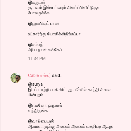
@சுகுமார்
ஞாபகம் இல்லாட்டியும் கிளம்ப்பிவிட்டுருவ
போலருக்கே
@ஹாலிவுட் பாலா
உட்கார்ந்து யோசிக்கிறீங்கப்பா
@சம்பத்
அப்ப நான் எஸ்கேப்
11:34 PM
Cable சங்கர்
said…
@surya
இடம் மாற்றியாகிவிட்டது.. பீச்சில் காந்தி சிலை
பின்புறம்
@எவனோ ஒருவன்
வந்திருங்க
@வால்பையன்
ஆளாளாளுக்கு அவஙக் அவஙக் வசதிபடி ஆயுத