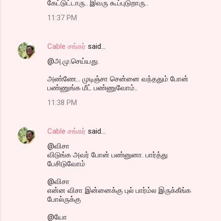
கேட்டுட்டாரு.. இவரு கூப்புடுறாரு..
11:37 PM
Cable சங்கர்
said…
@அ.மு.செய்யது.
அண்ணே... முடிஞ்சா சென்னை வந்ததும் போன்
பண்ணுங்க மீட் பண்ணுவோம்..
11:38 PM
Cable சங்கர்
said…
@விசா
விடுங்க அவர் போன் பண்னுனா. பார்த்து
பேசிடுவோம்
@விசா
என்ன விசா இன்னைக்கு புல் பார்ம்ல இருக்கீங்க
போல்ருக்கு
@யோ