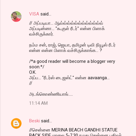
VISA
said…
// அப்படியா... ஆவ்வ்வ்வ்வ்வ்வ்வ்வ்வ்வ்வ்
அப்படின்னா... "கூகுள் ரீடர்" என்ன பிளாக்
வச்சிருக்கார்.
நம்ம சன், ராஜ், ஜெயா, தமிழன் டிவி நியூஸ் ரீடர்
என்ன என்ன பிளாக் வச்சிருக்காங்க... ?
/*a good reader will become a blogger very
soon.*/
O.K.
அப்ப... "ரீடர்ஸ் டைஜஸ்ட்" என்ன aavaanga...
//
அடங்கொண்ணியாங்.....
11:14 AM
Beski
said…
//சென்னை MERINA BEACH GANDHI STATUE
BACK SIDE மாலை 5-7.30 நமது சென்னை பதிவர்