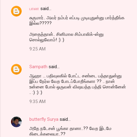
பாலா
said…
சுகுமார்.. அவர் நம்பர் எப்படி முடியுதுன்னு பார்த்தீங்க
இல்ல?????
அதைத்தான்.. சினிமால சிம்பாலிக்-ன்னு
சொல்லுவோம்! :) :)
9:25 AM
Sampath
said…
ஆஹா ... பதிவுலகில் போட்ட சண்டை பத்தாதுன்னு
இப்ப நேர்ல வேற போடப்போறீங்களா ?? .. நான்
உன்னை போல் ஒருவன் விஷயத்த பத்தி சொன்னேன்
.. :) :) :)
9:35 AM
butterfly Surya
said…
அதே நடேசன் பூங்கா தானா..?? வேற இடமே
கிடைக்கலையா..??