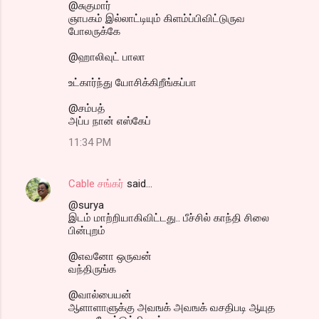
@சுகுமார்
ஞாபகம் இல்லாட்டியும் கிளம்ப்பிவிட்டுருவ
போலருக்கே
@ஹாலிவுட் பாலா
உட்கார்ந்து யோசிக்கிறீங்கப்பா
@சம்பத்
அப்ப நான் எஸ்கேப்
11:34 PM
Cable சங்கர்
said…
@surya
இடம் மாற்றியாகிவிட்டது.. பீச்சில் காந்தி சிலை
பின்புறம்
@எவனோ ஒருவன்
வந்திருங்க
@வால்பையன்
ஆளாளாளுக்கு அவஙக் அவஙக் வசதிபடி ஆயுத