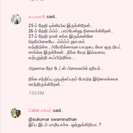
க.பாலாசி
said…
25 ம் தேதி டில்லியில இருக்கிறேன்...
26 ம் தேதி ம்ம்ம்....பாம்பேன்னு நினைக்கிறேன்...
27 ம் தேதி நான் எங்க இருக்கன்னே
தெரியிலையே....ம்ம்ம்ம் ஞாபகம்
வந்திடுச்சு....அமேரிக்காவுல யாருகூடவோ ஒரு டூயட்
சாங்க்ல இருக்கேன்....நீங்க வேற இவ்வளவு
வற்புறுத்தி கூப்பிடுறீங்க....
அதனால நோ டேட்ஸ் அவைலபில் ஹியர்...
நீங்க சந்திப்பு முடிஞ்சப்பறம் போடுற இடுகைக்காக
காத்திருக்கிறேன்...
7:05 PM
Cable சங்கர்
said…
@sukumar swaminathan
இப்ப இடம் மாறியாச்சு.. ஒத்துக்கிறியா..?