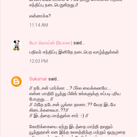
சந்திப்பு நடைபெறுகிறது.//
என்னாச்சு?
11:14 AM
யோ வொய்ஸ் (யோகா)
said…
பதிவர் சந்திப்பு இனிதே நடைபெற வாழ்த்துக்கள்
12:03 PM
Sukumar
said…
// நடேசன் பார்க்கா ....? பீச்ல வைக்கலாமே....
என்ன மாதிரி யூத்து பீலிங் உங்களுக்கு எப்படி புரிய
போகுது..... //
// அதே நடேசன் பூங்கா தானா..?? வேற இடமே
கிடைக்கலையா..??//
// இடத்தை மாத்துங்க சார் :-) //
கோரிக்கையை ஏற்று இடத்தை மாற்றி தானும்
யூத்துதான் என இந்த உலகத்திற்கு மற்றும் ஒருமுறை