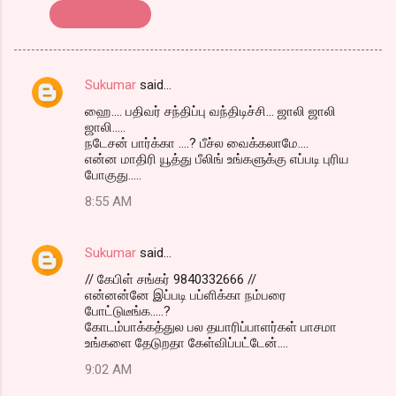
பதிவர் சந்திப்பு..
Sukumar
said…
C
ஹை.... பதிவர் சந்திப்பு வந்திடிச்சி... ஜாலி ஜாலி
o
ஜாலி.....
m
நடேசன் பார்க்கா ....? பீச்ல வைக்கலாமே....
என்ன மாதிரி யூத்து பீலிங் உங்களுக்கு எப்படி புரிய
m
போகுது.....
e
8:55 AM
n
t
Sukumar
said…
s
// கேபிள் சங்கர் 9840332666 //
என்னன்னே இப்படி பப்ளிக்கா நம்பரை
போட்டுடீங்க.....?
கோடம்பாக்கத்துல பல தயாரிப்பாளர்கள் பாசமா
உங்களை தேடுறதா கேள்விப்பட்டேன்....
9:02 AM