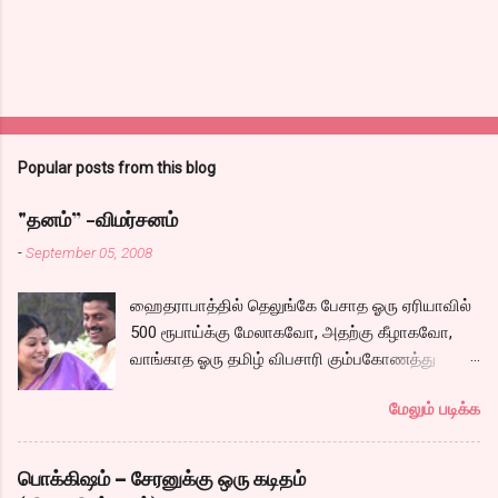
Popular posts from this blog
"தனம்” -விமர்சனம்
-
September 05, 2008
ஹைதராபாத்தில் தெலுங்கே பேசாத ஓரு ஏரியாவில்
500 ரூபாய்க்கு மேலாகவோ, அதற்கு கீழாகவோ,
வாங்காத ஓரு தமிழ் விபசாரி கும்பகோணத்து
அக்ரஹாரத்தின் வீட்டில் மருமகளாக
மேலும் படிக்க
வாழ்கைபடுகிறாள். அவளுடய வாழ்கை எப்படி
அமைந்தது? என்ற ஓரு நல்ல லைனை , சங்கீதா
தன்னுடய இடுப்பை சுழற்றி, சுழற்றி நடப்பதை போல்
பொக்கிஷம் – சேரனுக்கு ஒரு கடிதம்
சும்மா, சுத்தி, சுத்தி குழப்பி, நம்பமுடியாத