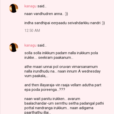
kanagu
said…
naan vandhudren anna.. :))
indha sandhipai eerpaadu seivahdarkku nandri :))
12:50 AM
kanagu
said…
solla solla inikkum padam nalla irukkum pola
irukke.... seekram paakanum...
athe maari unnai pol oruvan vimarsanamum
nalla irundhudu na... naan innum A wednesday
vum paakala,...
and then illayaraja-vin raaja vellam adutha part
epa poda poreenga...???
naan wait panitu irukken... avarum
baalachandar-um sernthu seitha padangal pathi
pottal nandranga irukkum... naan adigama
paarthathu illai...