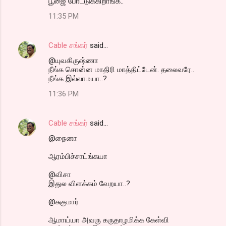
பூஜை போட்டுக்கிறாங்க..
11:35 PM
Cable சங்கர்
said…
@யுவகிருஷ்ணா
நீங்க சொன்ன மாதிரி மாத்திட்டேன். தலைவரே..
நீங்க இல்லாமயா..?
11:36 PM
Cable சங்கர்
said…
@நைனா
ஆரம்பிச்சாட்ங்கயா
@விசா
இதுல விளக்கம் வேறயா..?
@சுகுமார்
ஆமாய்யா அவரு கருதாழமிக்க கேள்வி