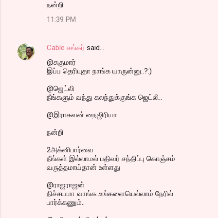
நன்றி
11:39 PM
Cable சங்கர்
said…
@சுகுமார்
இப்ப தெரியுதா நாங்க யாருன்னு..?:)
@ஜெட்லி
நீங்களும் வந்து கலந்துக்குங்க ஜெட்லி..
@இராகவன் நைஜிரியா
நன்றி
2அக்னிபார்வை
நீங்கள் இல்லாமல் பதிவர் சந்திப்பு கொஞ்சம்
வருத்தமாய்தான் உள்ளது
@ராஜராஜன்
நிச்சயமா வாங்க..உங்களையெல்லாம் நேரில்
பார்க்கணும்..