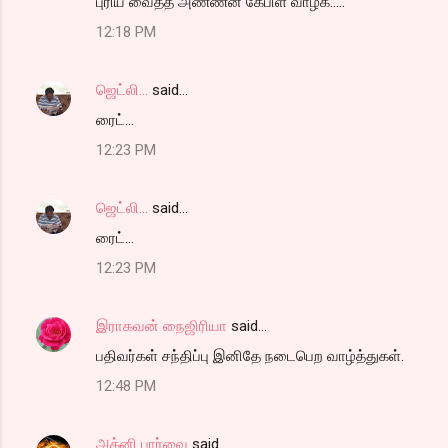
புரிய வைத்த அண்ணன் கேபிள் வாழ்க.....
12:18 PM
ஜெட்லி...
said…
ரைட்...
12:23 PM
ஜெட்லி...
said…
ரைட்...
12:23 PM
இராகவன் நைஜிரியா
said…
பதிவர்கள் சந்திப்பு இனிதே நடைபெற வாழ்த்துகள்.
12:48 PM
அக்னி பார்வை
said…