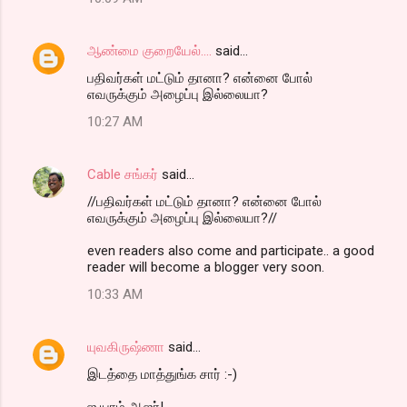
ஆண்மை குறையேல்....
said…
ப‌திவ‌ர்க‌ள் ம‌ட்டும் தானா? என்னை போல்
எவ‌ருக்கும் அழைப்பு இல்லையா?
10:27 AM
Cable சங்கர்
said…
//ப‌திவ‌ர்க‌ள் ம‌ட்டும் தானா? என்னை போல்
எவ‌ருக்கும் அழைப்பு இல்லையா?//
even readers also come and participate.. a good
reader will become a blogger very soon.
10:33 AM
யுவகிருஷ்ணா
said…
இடத்தை மாத்துங்க சார் :-)
ஐ யாம் ஆஜர்!