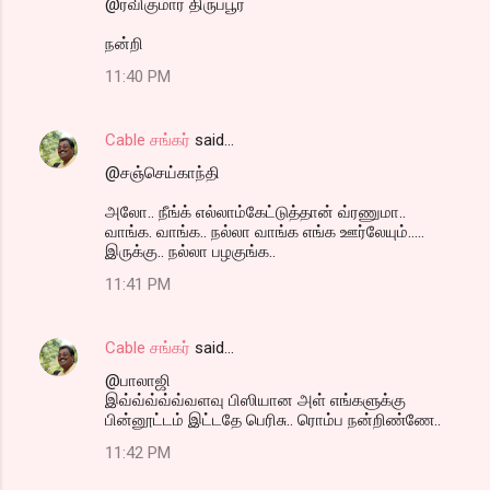
@ரவிகுமார் திருப்பூர்
நன்றி
11:40 PM
Cable சங்கர்
said…
@சஞ்செய்காந்தி
அலோ.. நீங்க் எல்லாம்கேட்டுத்தான் வ்ரணுமா..
வாங்க. வாங்க.. நல்லா வாங்க எங்க ஊர்லேயும்.....
இருக்கு.. நல்லா பழகுங்க..
11:41 PM
Cable சங்கர்
said…
@பாலாஜி
இவ்வ்வ்வ்வ்வளவு பிஸியான அள் எங்களுக்கு
பின்னூட்டம் இட்டதே பெரிசு.. ரொம்ப நன்றிண்ணே..
11:42 PM