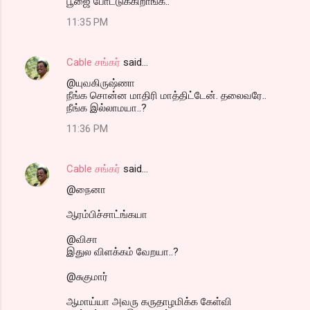
பூஜை போட்டுக்கிறாங்க..
11:35 PM
Cable சங்கர்
said…
@யுவகிருஷ்ணா
நீங்க சொன்ன மாதிரி மாத்திட்டேன். தலைவரே..
நீங்க இல்லாமயா..?
11:36 PM
Cable சங்கர்
said…
@நைனா
ஆரம்பிச்சாட்ங்கயா
@விசா
இதுல விளக்கம் வேறயா..?
@சுகுமார்
ஆமாய்யா அவரு கருதாழமிக்க கேள்வி