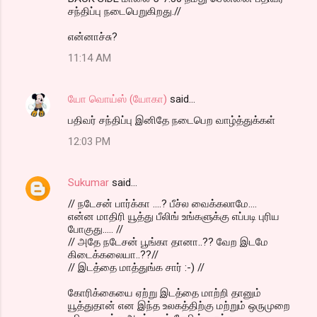
சந்திப்பு நடைபெறுகிறது.//
என்னாச்சு?
11:14 AM
யோ வொய்ஸ் (யோகா)
said…
பதிவர் சந்திப்பு இனிதே நடைபெற வாழ்த்துக்கள்
12:03 PM
Sukumar
said…
// நடேசன் பார்க்கா ....? பீச்ல வைக்கலாமே....
என்ன மாதிரி யூத்து பீலிங் உங்களுக்கு எப்படி புரிய
போகுது..... //
// அதே நடேசன் பூங்கா தானா..?? வேற இடமே
கிடைக்கலையா..??//
// இடத்தை மாத்துங்க சார் :-) //
கோரிக்கையை ஏற்று இடத்தை மாற்றி தானும்
யூத்துதான் என இந்த உலகத்திற்கு மற்றும் ஒருமுறை