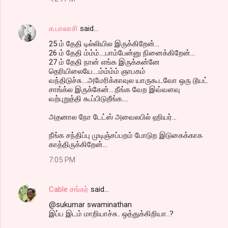
க.பாலாசி
said…
25 ம் தேதி டில்லியில இருக்கிறேன்...
26 ம் தேதி ம்ம்ம்....பாம்பேன்னு நினைக்கிறேன்...
27 ம் தேதி நான் எங்க இருக்கன்னே
தெரியிலையே....ம்ம்ம்ம் ஞாபகம்
வந்திடுச்சு....அமேரிக்காவுல யாருகூடவோ ஒரு டூயட்
சாங்க்ல இருக்கேன்....நீங்க வேற இவ்வளவு
வற்புறுத்தி கூப்பிடுறீங்க....
அதனால நோ டேட்ஸ் அவைலபில் ஹியர்...
நீங்க சந்திப்பு முடிஞ்சப்பறம் போடுற இடுகைக்காக
காத்திருக்கிறேன்...
7:05 PM
Cable சங்கர்
said…
@sukumar swaminathan
இப்ப இடம் மாறியாச்சு.. ஒத்துக்கிறியா..?