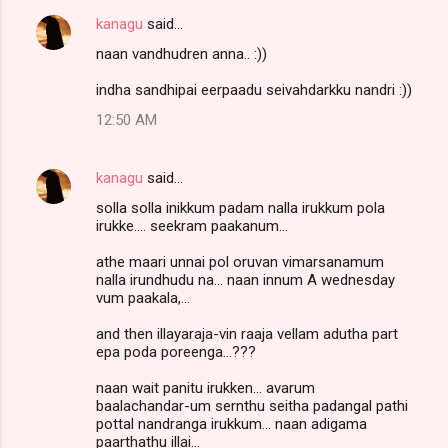
kanagu
said…
naan vandhudren anna.. :))
indha sandhipai eerpaadu seivahdarkku nandri :))
12:50 AM
kanagu
said…
solla solla inikkum padam nalla irukkum pola
irukke.... seekram paakanum...
athe maari unnai pol oruvan vimarsanamum
nalla irundhudu na... naan innum A wednesday
vum paakala,...
and then illayaraja-vin raaja vellam adutha part
epa poda poreenga...???
naan wait panitu irukken... avarum
baalachandar-um sernthu seitha padangal pathi
pottal nandranga irukkum... naan adigama
paarthathu illai...