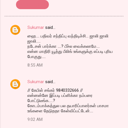
பதிவர் சந்திப்பு..
Sukumar
said…
C
ஹை.... பதிவர் சந்திப்பு வந்திடிச்சி... ஜாலி ஜாலி
o
ஜாலி.....
m
நடேசன் பார்க்கா ....? பீச்ல வைக்கலாமே....
என்ன மாதிரி யூத்து பீலிங் உங்களுக்கு எப்படி புரிய
m
போகுது.....
e
8:55 AM
n
t
Sukumar
said…
s
// கேபிள் சங்கர் 9840332666 //
என்னன்னே இப்படி பப்ளிக்கா நம்பரை
போட்டுடீங்க.....?
கோடம்பாக்கத்துல பல தயாரிப்பாளர்கள் பாசமா
உங்களை தேடுறதா கேள்விப்பட்டேன்....
9:02 AM