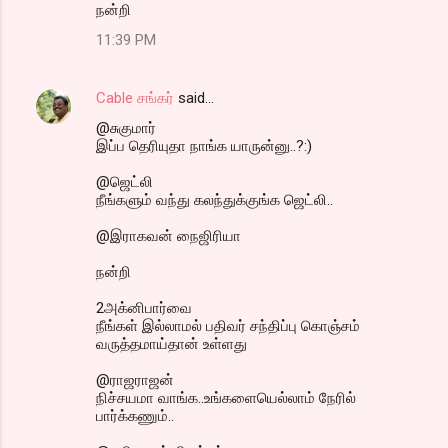
நன்றி
11:39 PM
Cable சங்கர்
said…
@சுகுமார்
இப்ப தெரியுதா நாங்க யாருன்னு..?:)
@ஜெட்லி
நீங்களும் வந்து கலந்துக்குங்க ஜெட்லி..
@இராகவன் நைஜிரியா
நன்றி
2அக்னிபார்வை
நீங்கள் இல்லாமல் பதிவர் சந்திப்பு கொஞ்சம்
வருத்தமாய்தான் உள்ளது
@ராஜராஜன்
நிச்சயமா வாங்க..உங்களையெல்லாம் நேரில்
பார்க்கணும்..