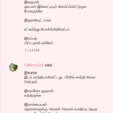
@சுகுமார்
ஞாபகம் இல்லாட்டியும் கிளம்ப்பிவிட்டுருவ
போலருக்கே
@ஹாலிவுட் பாலா
உட்கார்ந்து யோசிக்கிறீங்கப்பா
@சம்பத்
அப்ப நான் எஸ்கேப்
11:34 PM
Cable சங்கர்
said…
@surya
இடம் மாற்றியாகிவிட்டது.. பீச்சில் காந்தி சிலை
பின்புறம்
@எவனோ ஒருவன்
வந்திருங்க
@வால்பையன்
ஆளாளாளுக்கு அவஙக் அவஙக் வசதிபடி ஆயுத