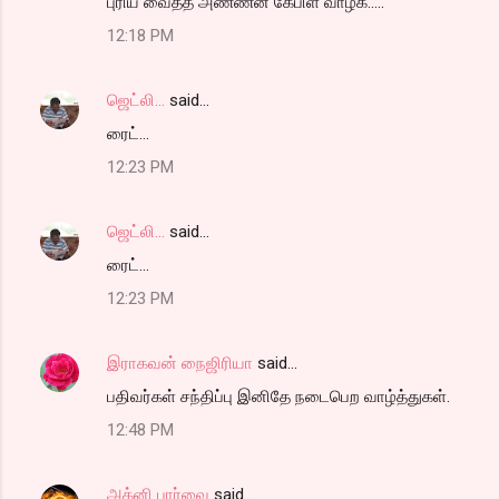
புரிய வைத்த அண்ணன் கேபிள் வாழ்க.....
12:18 PM
ஜெட்லி...
said…
ரைட்...
12:23 PM
ஜெட்லி...
said…
ரைட்...
12:23 PM
இராகவன் நைஜிரியா
said…
பதிவர்கள் சந்திப்பு இனிதே நடைபெற வாழ்த்துகள்.
12:48 PM
அக்னி பார்வை
said…