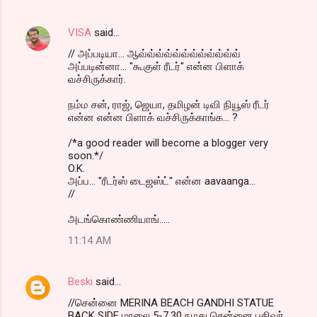
VISA
said…
// அப்படியா... ஆவ்வ்வ்வ்வ்வ்வ்வ்வ்வ்வ்வ்
அப்படின்னா... "கூகுள் ரீடர்" என்ன பிளாக்
வச்சிருக்கார்.
நம்ம சன், ராஜ், ஜெயா, தமிழன் டிவி நியூஸ் ரீடர்
என்ன என்ன பிளாக் வச்சிருக்காங்க... ?
/*a good reader will become a blogger very
soon.*/
O.K.
அப்ப... "ரீடர்ஸ் டைஜஸ்ட்" என்ன aavaanga...
//
அடங்கொண்ணியாங்.....
11:14 AM
Beski
said…
//சென்னை MERINA BEACH GANDHI STATUE
BACK SIDE மாலை 5-7.30 நமது சென்னை பதிவர்