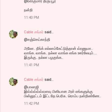
@ரவிகுமார் திருப்பூர்
நன்றி
11:40 PM
Cable சங்கர்
said…
@சஞ்செய்காந்தி
அலோ.. நீங்க் எல்லாம்கேட்டுத்தான் வ்ரணுமா..
வாங்க. வாங்க.. நல்லா வாங்க எங்க ஊர்லேயும்.....
இருக்கு.. நல்லா பழகுங்க..
11:41 PM
Cable சங்கர்
said…
@பாலாஜி
இவ்வ்வ்வ்வ்வளவு பிஸியான அள் எங்களுக்கு
பின்னூட்டம் இட்டதே பெரிசு.. ரொம்ப நன்றிண்ணே..
11:42 PM