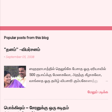
Popular posts from this blog
"தனம்” -விமர்சனம்
-
September 05, 2008
ஹைதராபாத்தில் தெலுங்கே பேசாத ஓரு ஏரியாவில்
500 ரூபாய்க்கு மேலாகவோ, அதற்கு கீழாகவோ,
வாங்காத ஓரு தமிழ் விபசாரி கும்பகோணத்து
அக்ரஹாரத்தின் வீட்டில் மருமகளாக
மேலும் படிக்க
வாழ்கைபடுகிறாள். அவளுடய வாழ்கை எப்படி
அமைந்தது? என்ற ஓரு நல்ல லைனை , சங்கீதா
தன்னுடய இடுப்பை சுழற்றி, சுழற்றி நடப்பதை போல்
பொக்கிஷம் – சேரனுக்கு ஒரு கடிதம்
சும்மா, சுத்தி, சுத்தி குழப்பி, நம்பமுடியாத