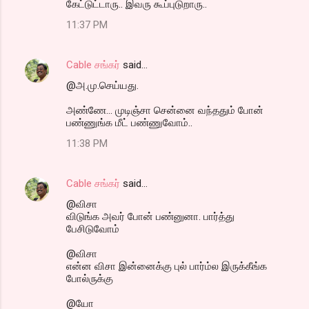
கேட்டுட்டாரு.. இவரு கூப்புடுறாரு..
11:37 PM
Cable சங்கர்
said…
@அ.மு.செய்யது.
அண்ணே... முடிஞ்சா சென்னை வந்ததும் போன்
பண்ணுங்க மீட் பண்ணுவோம்..
11:38 PM
Cable சங்கர்
said…
@விசா
விடுங்க அவர் போன் பண்னுனா. பார்த்து
பேசிடுவோம்
@விசா
என்ன விசா இன்னைக்கு புல் பார்ம்ல இருக்கீங்க
போல்ருக்கு
@யோ