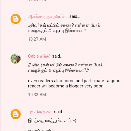
ஆண்மை குறையேல்....
said…
ப‌திவ‌ர்க‌ள் ம‌ட்டும் தானா? என்னை போல்
எவ‌ருக்கும் அழைப்பு இல்லையா?
10:27 AM
Cable சங்கர்
said…
//ப‌திவ‌ர்க‌ள் ம‌ட்டும் தானா? என்னை போல்
எவ‌ருக்கும் அழைப்பு இல்லையா?//
even readers also come and participate.. a good
reader will become a blogger very soon.
10:33 AM
யுவகிருஷ்ணா
said…
இடத்தை மாத்துங்க சார் :-)
ஐ யாம் ஆஜர்!