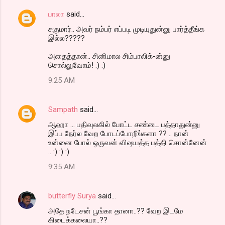
பாலா
said…
சுகுமார்.. அவர் நம்பர் எப்படி முடியுதுன்னு பார்த்தீங்க
இல்ல?????
அதைத்தான்.. சினிமால சிம்பாலிக்-ன்னு
சொல்லுவோம்! :) :)
9:25 AM
Sampath
said…
ஆஹா ... பதிவுலகில் போட்ட சண்டை பத்தாதுன்னு
இப்ப நேர்ல வேற போடப்போறீங்களா ?? .. நான்
உன்னை போல் ஒருவன் விஷயத்த பத்தி சொன்னேன்
.. :) :) :)
9:35 AM
butterfly Surya
said…
அதே நடேசன் பூங்கா தானா..?? வேற இடமே
கிடைக்கலையா..??