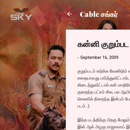
Cable சங்கர்
கன்னி குறும்பட 
-
September 16, 2009
குறும்படம் எடுக்க வேண்டும்
எதையாவது பார்த்துவிட்டால், 
கிடைத்துவிட்டால் என் மாதி
குறைந்த பட்சம் சில, பல ஆயி
செலவில் நிறைந்த இன்பம் போ
படம்..:)
இந்த படத்திற்கு பிறகு மேலும
இன் ஆல் அழகு ராஜாவாய் இர