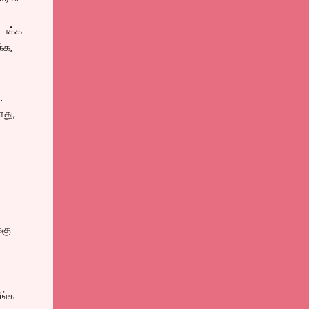
 பக்க
்க,
.
ோது,
்கு
ீங்க