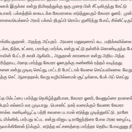
ாக் இருக்கா என்று நிமிஷத்துக்கு ஒரு முறை பின் சீட்டிலிருந்து கேட்டு
ாளர். பக்கத்தில் கையடக்க கேமராவை எடுத்துவரும் கேமரா ஓனர்.. முன்
்ளோவையெல்லாம் அவர் பக்கம் திருப்பி ரொம்ப குளிர்ந்து போய், சில்லிட்டிருக
்கியதுதான்.. அதற்கு அப்புறம்.. அவரை மனுஷனாய் கூட மதிக்கவில்லை.
க, நிற்க, உட்கார, பராக்கு பார்க்க, என்று சுட்டு தள்ளிக் கொண்டிருந்த ப
மராவின் பேட்டரி காலி ஆகிவிட, அதுதான் காரணமா என்று அறிய அந்த
த்தாய, அதை பார்த்து கேமரா ஓனருக்கு கண்ணில் ரத்தம் வடிந்தது.
ச்சனை என்று முடிவு செய்து, பாட்டரி போட்டால் வேலை செய்யவிலலை. வேறு
தற்கு செட் ஆகாததால், வேறு வழியில்லாமல் சூட்டிங்கை, பேக் அப் செய்து
ய்த பில்டப்பை பார்த்து நெகிழ்ந்துபோன, கேமரா ஓனர், வேணும்னா நாளைக
ுரம் எல்லாம் வர முடியாது.. பெசண்ட் நகர் வரைக்கும் வேணா கேமரா
ொல்ல. கண்டின்யூட்டி பற்றி கவலை படாமல் எடுத்து முடித்துவிட்டு.. நானே
ப்பிங், மிக்ஸிங், பார்பது உட்பட என்று விஜய டி.ராஜேந்திரை போல அசுர உழைப்பு,
ாக்கினேன்.(ம்க்கும்.. எடுத்த லட்சணத்தை பார்த்தா தெரிய போவுதுனு ந