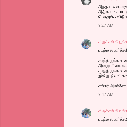
அந்தப் புல்லா
அதிகமாக காட்ட
பெருமூச்சு விடு
9:27 AM
கிறுக்கல் கிறுக
படத்தை பார்த்
காத்திருக்க வ
அன்று நீ என் க
காத்திருக்க வை
இன்று நீ என் 
சங்கர் அண்ணே ந
9:47 AM
கிறுக்கல் கிறுக
படத்தை பார்த்