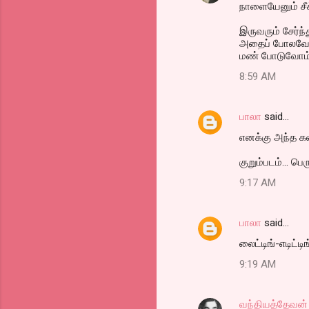
நாளையேனும் சீக்
n
t
இருவரும் சேர்ந்
அதைப் போலவ
s
மண் போடுவோம் 
8:59 AM
பாலா
said…
எனக்கு அந்த கவ
குறும்படம்... பெ
9:17 AM
பாலா
said…
லைட்டிங்-எடிட்ட
9:19 AM
வந்தியத்தேவன்