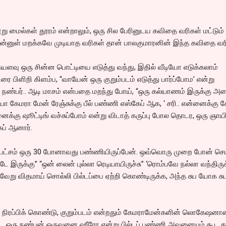
ூறு மைல்கள் தூரம் என்றாலும், ஒரு சில பேரினுடய கவிதை வரிகள் மட்டும்
என்னுள் மறக்கவே முடியாத வரிகள் தான் பாலகுமாரனின் இந்த கவிதை வர
ையளவு ஒரு சின்ன பொட்டியை எடுத்து வந்து, இதில் வீடியோ எடுக்கலாம்
ிரை பிளிறி கிளம்ப, “வாயேன் ஒரு குறும்படம் எடுத்து பார்ப்போம’ என்று
பர்.. ஆடி மாசம் என்பதை மறந்து போய், “ஒரு கல்யாணம் இருக்கு அ
யோ கேமரா மேன் ரேஞ்சுக்கு பீல் பண்ணி எஸ்கேப் ஆக, ‘ சரி.. என்னைக்கு 
ைக்கு ஷூட்டிங் வச்சுப்போம் என்று விடாத் கருப்பு போல தொடர, ஒரு ஞா
ேப் ஆனார்.
 பட்சம் ஒரு 30 போனாவது பண்ணியிருப்பேன். ஒவ்வொரு முறை போன் செய்
ட்டே இருக்கு” “ஒன் லைன் புல்லா ரெடியாயிருச்சு” ‘ரொம்பவே நல்லா வந்திருக
ேறு விதமாய் சொல்லி பில்டப்பை ஏற்றி கொண்டிருக்க, அந்த சுப யோக சு
ஸை நிரப்பிக் கொண்டு, குறும்படம் என்றதும் கேமராமேன்களின் லொகேஷனா
விட, ஒரு நண்பன் ஒருவனை ஹீரோ என்று பில்டப் பண்ணி அவனையும் கூட கா