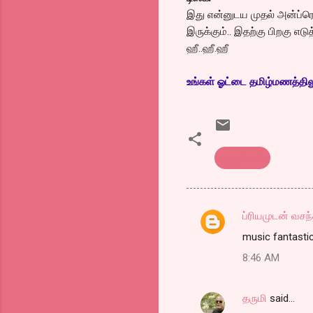
இது என்னுடய முதல் அன்ப்ர
இருக்கும்.. இதற்கு பிறகு எட
ஹீ..ஹீ.ஹீ
உங்கள் ஓட்டை தமிழ்மணத்திலும்
குறும்படம்
ப்ரியமுடன் வசந்
C
music fantastic
o
8:46 AM
m
m
தருமி
said…
e