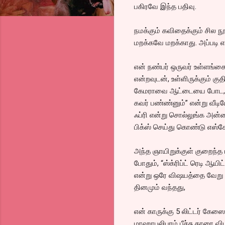
பகிரவே இந்த பதிவு.
நமக்கும் கவிதைக்கும் சில ந
மறக்கவே மறக்காது. அப்படி 
என் நண்பர் ஒருவர் உள்ளங்க
என்றவுடன், உள்ளிருக்கும் குத
கேமராவை ஆட்டையை போட, நண்
கவர் பண்ண்னும்” என்று வீடி
ஃப்ரி என்று சொல்லுங்க அன்ன
பிக்ஸ் செய்து கொண்டு எஸ்க
அந்த ஞாயிறுக்குள் குறைந்த
போதும், “ஸ்க்ரிப்ட் ரெடி ஆயி
என்று ஒரே விஷயத்தை வேறு வ
தினமும் வந்தது,
என் காருக்கு 5 லிட்டர் கே
மாஹாபலிபுரம் பீச்சு காரை 