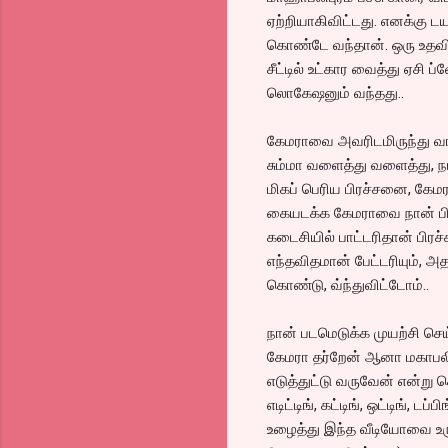
ஏற்றியாகிவிட்டது. எனக்கு டயல
கொண்டே வந்தான். ஒரு உதவிய
சீட்டில் உட்கார வைத்து ஏசி ப
லொகேஷனும் வந்தது..
கேமராவை அவரிடமிருந்து வாங
சும்மா வளைத்து வளைத்து, நடக்
மிகப் பெரிய பிரச்சனை, கே
கையடக்க கேமராவை நான் பிரி
கடைசியில் பாட்டரிதான் பிர
எந்தவிதமான் பேட்டரியும், அ
கொண்டு, வ்ந்துவிட்டோம்..
நான் படமெடுக்க முயற்சி செ
கேமரா தர்றேன் ஆனா மகாபலிப
எடுத்துட்டு வருவேன் என்று ச
எடிட்டிங், கட்டிங், ஒட்டிங், ட
உழைத்து இந்த வீடியோவை உருவ