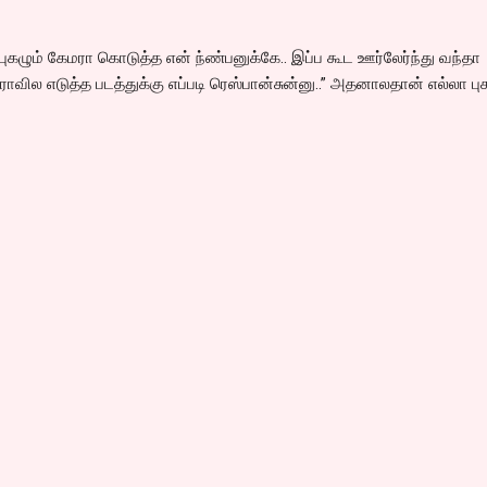
 புகழும் கேமரா கொடுத்த என் ந்ண்பனுக்கே.. இப்ப கூட ஊர்லேர்ந்து வந்தா
ாவில எடுத்த படத்துக்கு எப்படி ரெஸ்பான்சுன்னு..” அதனாலதான் எல்லா புக