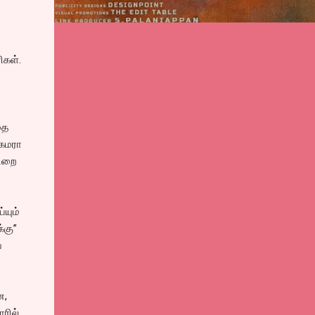
ிகள்.
தை
கேமரா
யிறை
யும்
்கு”
ப
ன,
ரில்