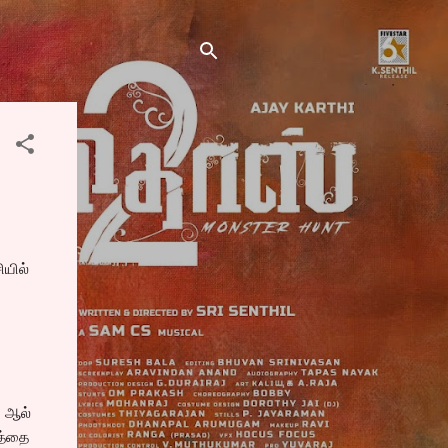
ியில்
ி ஆல்
த்தை