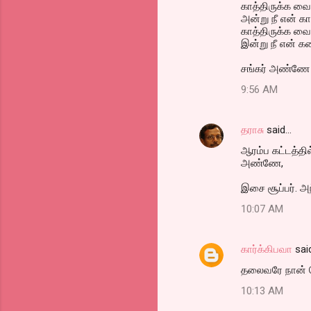
காத்திருக்க வ
அன்று நீ என் க
காத்திருக்க வை
இன்று நீ என் 
சங்கர் அண்ணே ந
9:56 AM
தராசு
said…
ஆரம்ப கட்டத்த
அண்ணே,
இசை சூப்பர். அ
10:07 AM
கார்க்கிபவா
sai
தலைவரே நான் ரெ
10:13 AM