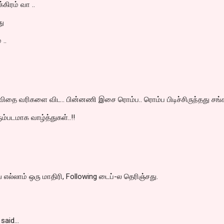
கிரம் வா ..
து
ே
..
ிதை வரிகளை விட.. பின்னணி இசை ரொம்ப.. ரொம்ப பிடிச்சிருந்தது சங்க
ரும்படமாக வாழ்த்துகள்..!!
ிங் எல்லாம் ஒரு மாதிரி, Following டைப்-ல தெரிஞ்சது.
said…