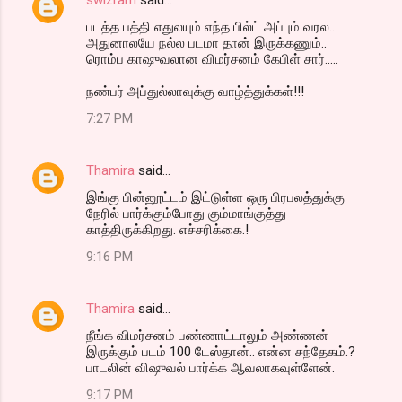
படத்த பத்தி எதுலயும் எந்த பில்ட் அப்பும் வரல...
அதுனாலயே நல்ல படமா தான் இருக்கணும்..
ரொம்ப காஷுவலான விமர்சனம் கேபிள் சார்.....
நண்பர் அப்துல்லாவுக்கு வாழ்த்துக்கள்!!!
7:27 PM
Thamira
said…
இங்கு பின்னூட்டம் இட்டுள்ள ஒரு பிரபலத்துக்கு
நேரில் பார்க்கும்போது கும்மாங்குத்து
காத்திருக்கிறது. எச்சரிக்கை.!
9:16 PM
Thamira
said…
நீங்க விமர்சனம் பண்ணாட்டாலும் அண்ணன்
இருக்கும் படம் 100 டேஸ்தான்.. என்ன சந்தேகம்.?
பாடலின் விஷுவல் பார்க்க ஆவலாகவுள்ளேன்.
9:17 PM