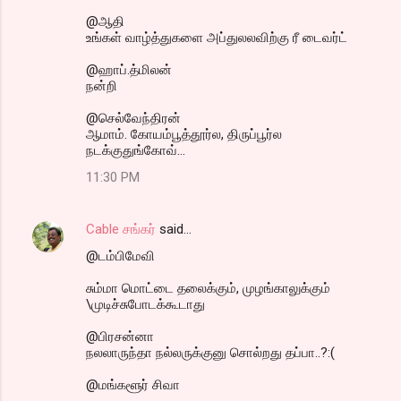
@ஆதி
உங்கள் வாழ்த்துகளை அப்துலலவிற்கு ரீ டைவர்ட்
@ஹாப்.த்மிலன்
நன்றி
@செல்வேந்திரன்
ஆமாம். கோயம்பூத்தூர்ல, திருப்பூர்ல
நடக்குதுங்கோவ்...
11:30 PM
Cable சங்கர்
said…
@டம்பிமேவி
சும்மா மொட்டை தலைக்கும், முழங்காலுக்கும்
\முடிச்சுபோடக்கூடாது
@பிரசன்னா
நலலாருந்தா நல்லருக்குனு சொல்றது தப்பா..?:(
@மங்களூர் சிவா