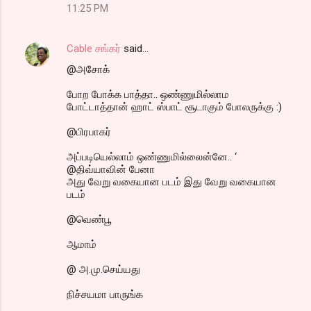
11:25 PM
Cable சங்கர்
said…
@அசோக்
போற போக்க பாத்தா.. ஒண்ணுமில்லாம
போட்டாத்தான் ஹாட் ஸ்பாட் சூடாகும் போலருக்கு :)
@பிரபாகர்
அப்படியெல்லாம் ஒண்ணுமில்லைன்னே.. ‘
@திவ்யாவின் பேனா
அது வேறு வகையான படம் இது வேறு வகையான
படம்
@வெண்பூ
ஆமாம்
@ அ.மு.செய்யது
நிச்சயமா பாருங்க