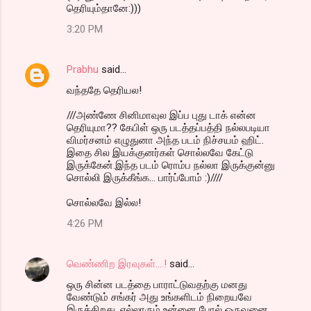
தெரியும்தானே:)))
3:20 PM
Prabhu
said…
வந்ததே தெரியல!
///அண்ணே சினிமாவுல இப்ப புது டாக் என்ன
தெரியுமா?? கேபிள் ஒரு படத்தப்பத்தி நல்லபடியா
விமர்சனம் எழுதுனா அந்த படம் நிச்சயம் ஹிட்.
இதை சில இயக்குனர்கள் சொல்லவே கேட்டு
இருக்கேன்.இந்த படம் ரொம்ப நல்லா இருக்குன்னு
சொல்லி இருக்கீங்க... பார்ப்போம் :)////
சொல்லவே இல்ல!
4:26 PM
வெண்ணிற இரவுகள்....!
said…
ஒரு சின்ன படத்தை பாராட்டுவதற்கு மனது
வேண்டும் சங்கர் அது உங்களிடம் நிறையவே
இருக்கிறது .எல்லாரும் உன்னை போல் ஒருவனை