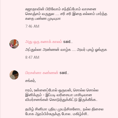
சுஜாதாவின் பிரிவோம் சந்திப்போம் வாசனை
கொஞ்சம் வருதுல ..... சரி சரி இதை எல்லாம் பார்த்த
கதை பண்ண முடியுமா
7:46 AM
அது ஒரு கனாக் காலம்
said…
அப்துல்லா அண்ணன் வாழ்க ..... அவர் புகழ் ஓங்குக
8:47 AM
பிரசன்னா கண்ணன்
said…
சங்கர்,
ஈரம், உன்னைப்போல் ஒருவன், சொல்ல சொல்ல
இனிக்கும் - இப்படி வரிசையா பாசிடிவான
விமர்சனங்கள் கொடுத்துக்கிட்டு இருக்கீங்க..
தமிழ் சினிமா புதிய முயற்சிகளோட நல்ல திசைல
போக ஆரம்பிச்சுருக்கு போல.. மகிழ்ச்சி..