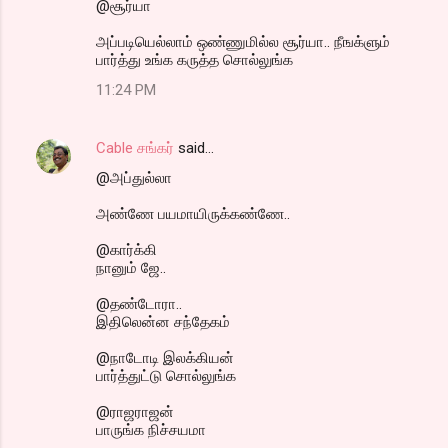
@சூர்யா
அப்படியெல்லாம் ஒண்ணுமில்ல சூர்யா.. நீஙக்ளும்
பார்த்து உங்க கருத்த சொல்லுங்க
11:24 PM
Cable சங்கர்
said…
@அப்துல்லா
அண்ணே பயமாயிருக்கண்ணே..
@கார்க்கி
நானும் ஜே..
@தண்டோரா..
இதிலென்ன சந்தேகம்
@நாடோடி இலக்கியன்
பார்த்துட்டு சொல்லுங்க
@ராஜராஜன்
பாருங்க நிச்சயமா