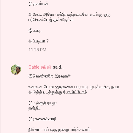
@குசும்பன்
அலோ.. அமெளண்டு வந்தவுடனே நமக்கு ஒரு
பர்செண்டேஜ் தள்ளீருங்க
@பபபு..
அப்படியா.?
11:28 PM
Cable சங்கர்
said…
@வெண்ணிற இரவுகள்
உன்னை போல் ஒருவனை பாராட்டி முடிச்சாச்சு, நாம
அடுத்த் படத்துக்கு போயிட்டோம்
@மஞ்சூர் ராஜா
நன்றி..
@ரசனைக்காரி
நிச்சயமாய் ஒரு முறை பார்க்கலாம்