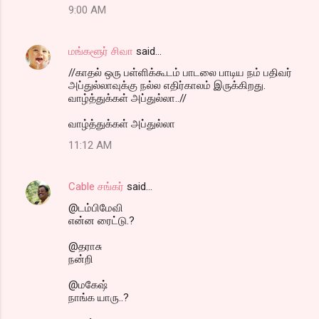
9:00 AM
மங்களூர் சிவா
said…
//காதல் ஒரு பள்ளிக்கூடம் பாடலை பாடிய நம் பதிவர்
அப்துல்லாவுக்கு நல்ல எதிர்காலம் இருக்கிறது.
வாழ்த்துக்கள் அப்துல்லா..//
வாழ்த்துக்கள் அப்துல்லா
11:12 AM
Cable சங்கர்
said…
@டம்பிமேவி
என்ன ரைட்டு.?
@தராசு
நன்றி
@மகேஷ்
நாங்க யாரு..?