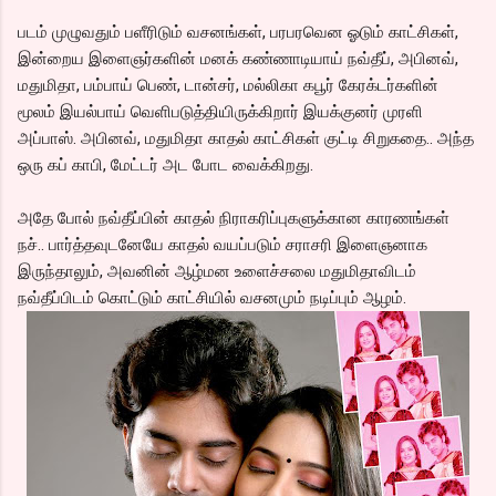
படம் முழுவதும் பளீரிடும் வசனங்கள், பரபரவென ஓடும் காட்சிகள்,
இன்றைய இளைஞர்களின் மனக் கண்ணாடியாய் நவ்தீப், அபினவ்,
மதுமிதா, பம்பாய் பெண், டான்சர், மல்லிகா கபூர் கேரக்டர்களின்
மூலம் இயல்பாய் வெளிபடுத்தியிருக்கிறார் இயக்குனர் முரளி
அப்பாஸ். அபினவ், மதுமிதா காதல் காட்சிகள் குட்டி சிறுகதை.. அந்த
ஒரு கப் காபி, மேட்டர் அட போட வைக்கிறது.
அதே போல் நவ்தீப்பின் காதல் நிராகரிப்புகளுக்கான காரணங்கள்
நச்.. பார்த்தவுடனேயே காதல் வயப்படும் சராசரி இளைஞனாக
இருந்தாலும், அவனின் ஆழ்மன உளைச்சலை மதுமிதாவிடம்
நவ்தீப்பிடம் கொட்டும் காட்சியில் வசனமும் நடிப்பும் ஆழம்.