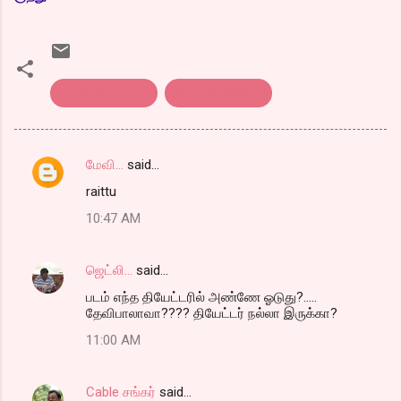
tamilfilm review
திரை விமர்சனம்
மேவி...
said…
C
raittu
o
10:47 AM
m
m
ஜெட்லி...
said…
e
படம் எந்த தியேட்டரில் அண்ணே ஓடுது?.....
n
தேவிபாலாவா???? தியேட்டர் நல்லா இருக்கா?
t
11:00 AM
s
Cable சங்கர்
said…