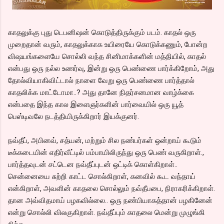
காதலுக்கு புது டெபனிஷன் கொடுத்திருக்கும் படம். காதல் ஒரு
முறைதான் வரும், காதலுக்காக உயிரையே கொடுக்கணும், போன்ற
விஷயங்களையே சொல்லி வந்த சினிமாக்களின் மத்தியில், காதல்
என்பது ஒரு நல்ல உணர்வு, இன்று ஒரு பெண்ணை பார்க்கிறோம், அது
தோல்வியாகிவிட்டால் நாளை வேறு ஒரு பெண்ணை பார்த்தால்
காதலிக்க மாட்டோமா..? அது தானே நிதர்சனமான வாழ்க்கை
என்பதை இந்த கால இளைஞர்களின் பார்வையில் ஒரு யூத்
பெஸ்டிவலே நடத்தியிருக்கிறார் இயக்குனர்.
நவ்தீப், அபினவ், சத்யன், மற்றும் சில நண்பர்கள் ஒன்றாய் கூடும்
டீக்கடையின் எதிர்வீட்டில் பம்பாயிலிருந்து ஒரு பெண் வருகிறாள்.,
பார்த்தவுடன் சட்டென நவ்தீப்புடன் ஒட்டிக் கொள்கிறாள்..
சென்னையை சுற்றி காட்ட சொல்கிறாள், கனவில் கூட வந்தாய்
என்கிறாள், அவளின் காதலை சொல்லும் நவ்தீபபை, நிராகரிக்கிறாள்.
தான அவ்விதமாய் பழகவில்லை.. ஒரு நண்பியாகத்தான் பழகினேன்
என்று சொல்லி விலகுகிறாள். நவ்தீப்பும் காதலை மென்று முழுங்கி