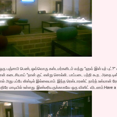
ரு பஞ்சாபி பெண், ஒவ்வொரு கஸ்டமர்களிடம் வந்து “ஹவ் இஸ் யுர் புட்?” 
நான் கடைசியாய் “நான் குட் என்று சொல்லி.. பாப்படை பற்றி கூற.. அதை டிஸ
ல் அது பப்பே லிஸ்டில் இல்லையாம். இந்த ரெஸ்டாரண்ட் நார்த் உஸ்மான் ரோ
 எதிரே மாடியில் உள்ளது. இண்டீரியருக்காகவே ஒரு விஸிட் விடலாம்.Have a T