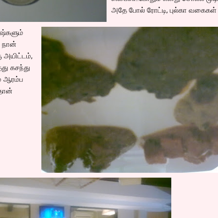
அதே போல் ரோட்டி, புல்கா வகைகள்
ிஷ்களும்
் நான்
ரு அயிட்டம்,
்து கசந்து
் ஆரம்ப
தான்