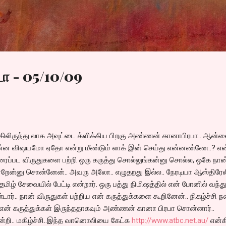
Skip to main content
ா - 05/10/09
கிலிருந்து லாக அவுட்டை க்ளிக்கிய பிறகு அண்ணன் கானாபிரபா.. ஆன்ல
்ன விஷயமோ ஏதோ என்று மீண்டும் லாக் இன் செய்து என்னண்ணே..? என
ிரைப்பட விருதுகளை பற்றி ஒரு கருத்து சொல்லுங்கன்னு சொல்ல, ஒகே நான
ிர்றேன்னு சொன்னேன்.. அவரு அலோ.. எழுதறது இல்ல.. நேரடியா ஆஸ்திரே
 தமிழ் சேவையில் பேட்டி என்றார். ஒரு பத்து நிமிஷத்தில் என் போனில் வந்த
கண்டார்.. நான் விருதுகள் பற்றிய என் கருத்துக்களை கூறினேன்.. நிகழ்ச்சி 
 என் கருத்துக்கள் இருந்ததாகவும் அண்ணன் கானா பிரபா சொன்னார்..
்றி.. மகிழ்ச்சி..இந்த வானொலியை கேட்க
http://www.atbc.net.au/
என்க