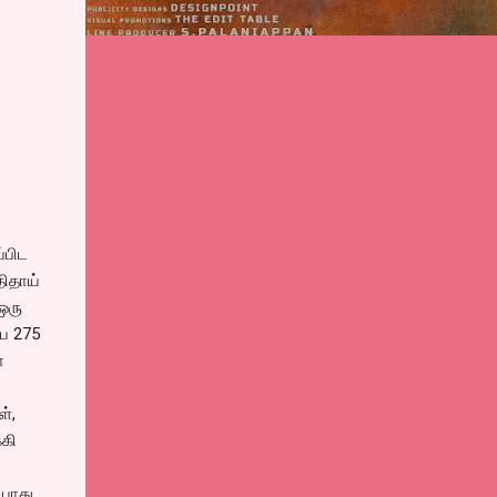
்பிட
ுதிதாய்
 ஒரு
பே 275
ா
ள்,
்கி
யாது..