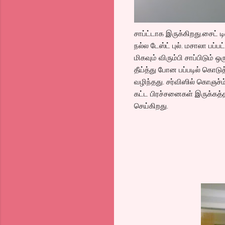
சாப்ட்டாக இருக்கிறது.சைட் ட
நல்ல டேஸ்ட் புல். மசாலா பப்பட
மிகவும் விரும்பி சாப்பிடும் ஒ
தீய்த்து போன பப்படில் கொடுத
வழிந்தது. சர்விஸில் கொஞச்ம
கட்ட பிரச்சனைகள் இருக்கத்
செய்கிறது.