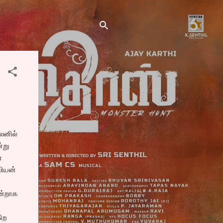
ைனில்
்று
்
லியன்
ு
நன்றாக
ிற