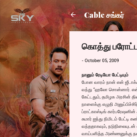
Cable சங்கர்
கொத்து பரோட்ட
-
October 05, 2009
நானும் ரேடியோ பேட்டியும்
போன வாரம் நான் என் ஜீடாக்
வந்து “ஹலோ சொன்னார். என
கேட்டதும், தமிழக அரசின் த
நாளைக்கு எழுதி அனுப்பிச்ச
ப்ராட்காஸ்டிங் கார்பரேஷனின்
சுமார் ஐந்து நிமிடம் பேட்டி 
வந்ததாகவும், நடுநிலையுடன்
வாய்பளித்த அண்ணனுக்கு நன