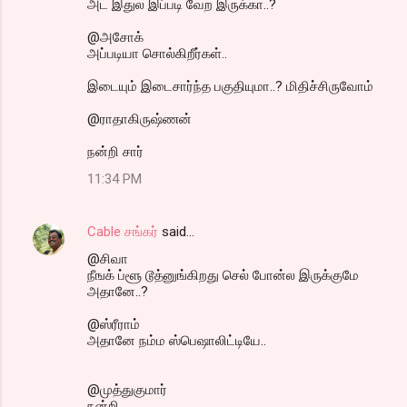
அட இதுல இப்படி வேற இருக்கா..?
@அசோக்
அப்படியா சொல்கிறீர்கள்..
இடையும் இடைசார்ந்த பகுதியுமா..? மிதிச்சிருவோம்
@ராதாகிருஷ்ணன்
நன்றி சார்
11:34 PM
Cable சங்கர்
said…
@சிவா
நீஙக் ப்ளூ டூத்னுங்கிறது செல் போன்ல இருக்குமே
அதானே..?
@ஸ்ரீராம்
அதானே நம்ம ஸ்பெஷாலிட்டியே..
@முத்துகுமார்
நன்றி