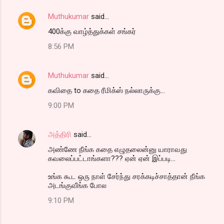
Muthukumar
said…
400க்கு வாழ்த்துக்கள் சங்கர்
8:56 PM
Muthukumar
said…
கவிதை to கதை ரீமிக்ஸ் நல்லாருக்கு...
9:00 PM
அத்திரி
said…
அண்ணே நீங்க கதை எழுதலைன்னு யாராவது
கவலைப்பட்டாங்களா??? ஏன் ஏன் இப்படி...
உங்க கூட ஒரு நாள் சேர்ந்து சரக்கடிச்சாத்தான் நீங்க
அடங்குவீங்க போல
9:10 PM