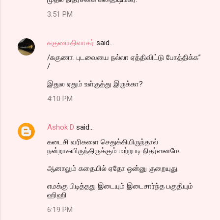
3:51 PM
சுகுணாதிவாகர்
said…
/சுகுணா. புடவையை நல்லா ஏத்திவிட்டு போத்திக்க”
/
இதுல ஏதும் உள்குத்து இருக்கா?
4:10 PM
Ashok D
said…
கடைசி வரிகளை செதுக்கியிருந்தால்
நன்றாகயிருந்திருக்கும் மற்றபடி நிதர்ஸனமே.
ஆனாலும் கதையில் ஏதோ ஒன்னு குறையுது.
எமக்கு பிடித்தது இடையும் இடைசார்ந்த பகுதியும்
ஹிஹி
6:19 PM