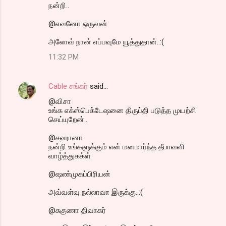
நன்றி..
@எவனோ ஒருவன்
அலோவ் நான் எப்பவுமே யூத்துதான்..:(
11:32 PM
Cable சங்கர்
said…
@விசா
உங்க எக்ஸ்பெக்டேஷனை திருப்தி படுத்த முயற்சி
செய்யுறேன்..
@சஹானா
நன்றி உங்களுக்கும் என் மனமார்ந்த தீபாவளி
வாழ்த்துகக்ள்
@ஷண்முகப்பிரியன்
அவ்வள்வு நல்லாவா இருக்கு..:(
@சுகுணா திவாகர்