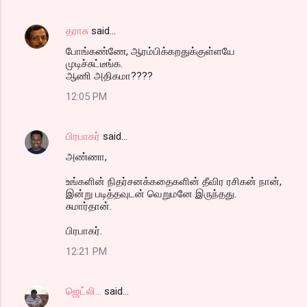
தராசு
said…
போங்கண்ணே, ஆரம்பிக்கறதுக்குள்ளயே
முடிச்சுட்டீங்க.
ஆணி அதிகமா????
12:05 PM
பிரபாகர்
said…
அண்ணா,
உங்களின் நிதர்சனக்கதைகளின் தீவிர ரசிகன் நான்,
இன்று படித்தவுடன் வெறுமனே இருந்தது.
சுமார்தான்.
பிரபாகர்.
12:21 PM
ஜெட்லி...
said…