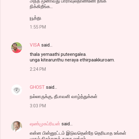
அந்த மூனாவது பாராவுலதாண்ணே நீங்க
நிக்கிறீங்க...
யூத்து.
1:55 PM
VISA
said…
thala yemaathi puteengalea.
unga kitearunthu neraya ethirpaakkuroam.
2:24 PM
GHOST
said…
நல்லாருக்கு, தீபாவளி வாழ்த்துக்கள்
3:03 PM
ஷண்முகப்ரியன்
said…
என்ன பின்னூட்டம் இடுவதென்றே தெரியாத உங்கள்
முதல் நிதர்சனக் கதை,ஷங்கர்.