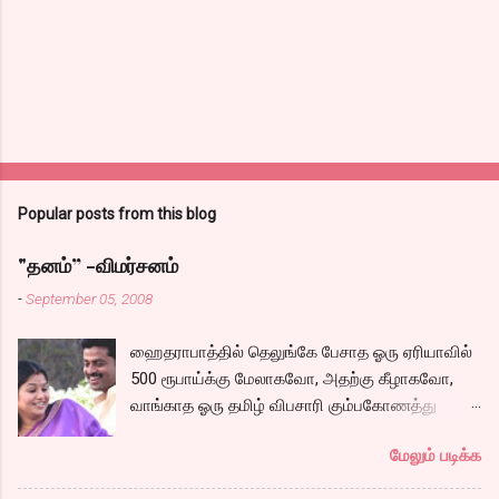
Popular posts from this blog
"தனம்” -விமர்சனம்
-
September 05, 2008
ஹைதராபாத்தில் தெலுங்கே பேசாத ஓரு ஏரியாவில்
500 ரூபாய்க்கு மேலாகவோ, அதற்கு கீழாகவோ,
வாங்காத ஓரு தமிழ் விபசாரி கும்பகோணத்து
அக்ரஹாரத்தின் வீட்டில் மருமகளாக
மேலும் படிக்க
வாழ்கைபடுகிறாள். அவளுடய வாழ்கை எப்படி
அமைந்தது? என்ற ஓரு நல்ல லைனை , சங்கீதா