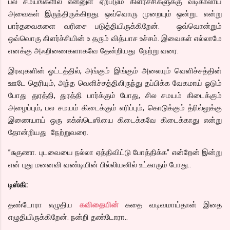
பல சமயங்களில் என்னுள் ஏற்படும் கிளர்ச்சிகளுக்கு வடிகாலாய்
அவைகள் இருந்திருக்கிறது. ஒவ்வொரு முறையும் ஒன்று.. என்று
பார்தவைகளை வரிசை படுத்தியிருக்கிறேன். ஒவ்வொன்றும்
ஒவ்வொரு கிளர்ச்சியின் உ தரும் வித்யாச உச்சம். இவைகள் எல்லாமே
எனக்கு அஃறிணைகளாகவே தேன்றியது நேற்று வரை.
இரவுகளின் ஓட்டத்தில், அங்கும் இங்கும் அலையும் வெளிச்சத்தின்
ஊடே தெரியும், அந்த வெளிச்சத்திலிருந்து தப்பிக்க வேகமாய் ஓடும்
போது துரத்தி, துரத்தி பார்க்கும் போது, சில சமயம் கிடைக்கும்
அழைப்பும், பல சமயம் கிடைக்கும் எரிப்பும், கொடுக்கும் த்ரில்லுக்கு
இணையாய் ஒரு எக்ஸ்டெஸியை கிடைக்கவே கிடைக்காது என்று
தோன்றியது நேற்றுவரை.
”சுகுணா. புடவையை நல்லா ஏத்திவிட்டு போத்திக்க” என்றேன் இன்று
என் புது மனைவி வண்டியின் பில்லியனில் உட்காரும் போது..
டிஸ்கி:
தண்டோரா எழுதிய
கவிதையின்
கதை வடிவமாய்தான் இதை
எழுதியிருக்கிறேன். நன்றி தண்டோரா..