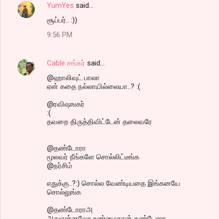
YumYes
said…
சூப்பர்.. :))
9:56 PM
Cable சங்கர்
said…
@ஹாலிவுட் பாலா
ஏன் கதை நல்லாயில்லையா..? :(
@ரவிஷஙகர்
:(
தவறை திருத்திவிட்டேன் தலைவரே
@தண்டோரா
மூலவர் நீங்களே சொல்லிட்டீங்க
@நர்சிம்
எதுக்கு..?:) சொல்ல வேண்டியதை இங்கனயே
சொல்லுங்க
@தண்டோராஅ
அதுஎன்னவோ உண்மைதான் தண்டோரா