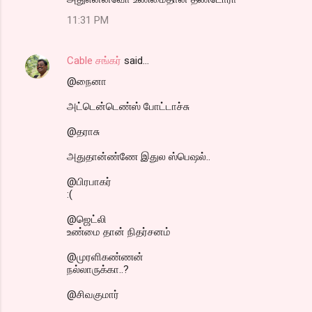
11:31 PM
Cable சங்கர்
said…
@நைனா
அட்டென்டெண்ஸ் போட்டாச்சு
@தராசு
அதுதான்ண்ணே இதுல ஸ்பெஷல்..
@பிரபாகர்
:(
@ஜெட்லி
உண்மை தான் நிதர்சனம்
@முரளிகண்ணன்
நல்லாருக்கா..?
@சிவகுமார்