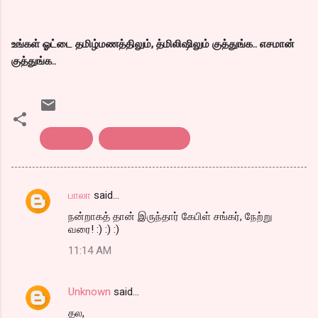
உங்கள் ஓட்டை தமிழ்மணத்திலும், த்மிலிஷிலும் குத்துங்க.. எசமான்
குத்துங்க..
சிறுகதை
நிதர்சன கதைகள்
பாலா
said…
C
நன்றாகத் தான் இருந்தார் கேபிள் சங்கர், நேற்று
o
வரை! :) :) :)
m
11:14 AM
m
e
Unknown
said…
n
தல,