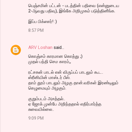
பெஞ்சமின் பட்டன் - படத்தின் பதிவை (என்னுடைய
2-ஆவது பதிவு), இங்கே அறிமுகம் படுத்தினீங்க.
இப்ப பிக்ஸார்! :)
8:57 PM
ARV Loshan
said…
கொஞ்சம் காரமான கொத்து ;)
முதல் பந்தி செம காரம்,,
ரட்சகன் பாடல் என் விருப்பப் பாடலும் கூட..
ஸ்ரீனியின் மாஸ்டர் பீஸ்.
தாம் தூம் பாடலும் அழகு தான்.வரிகள் இரண்டிலும்
செழுமையும் அழகும்.
குறும்படம் அசத்தல்..
ஏ ஜோக் முன்பே அறிந்ததால் எதிர்பார்த்த
சுவையில்லை..
9:09 PM