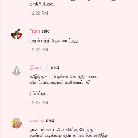
மாதிரி போல.
12:20 PM
Truth
said…
முதல் பத்தி தேவையற்றது.
12:31 PM
இளவட்டம்
said…
///இந்த வாரம் நல்லா கொத்திட்டீங்க.....
பரோட்டாவைதான் காணோம் .///
ரிப்பிட்டு....
12:37 PM
சென்ஷி
said…
நான் உங்ககூட அன்னிக்கு சேர்ந்து
தண்ணியடிக்காத ஒரே காரணத்தால இந்த