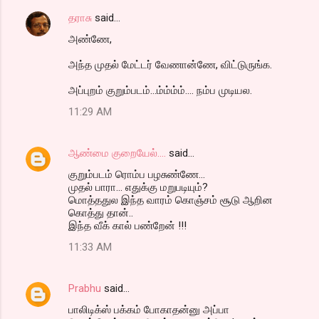
தராசு
said…
அண்ணே,
அந்த முதல் மேட்டர் வேணான்ணே, விட்டுருங்க.
அப்புறம் குறும்படம்...ம்ம்ம்ம்.... நம்ப முடியல.
11:29 AM
ஆண்மை குறையேல்....
said…
குறும்ப‌ட‌ம் ரொம்ப‌ ப‌ழ‌சுண்ணே...
முத‌ல் பாரா... எதுக்கு ம‌றுப‌டியும்?
மொத்த‌துல‌ இந்த‌ வார‌ம் கொஞ்ச‌ம் சூடு ஆறின‌
கொத்து தான்..
இந்த‌ வீக் கால் ப‌ண்றேன் !!!
11:33 AM
Prabhu
said…
பாலிடிக்ஸ் பக்கம் போகாதன்னு அப்பா