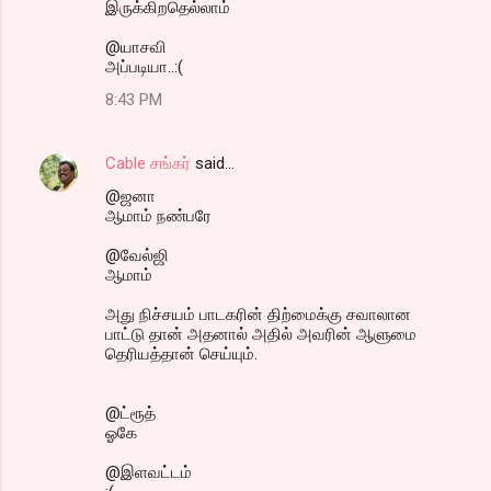
இருக்கிறதெல்லாம்
@யாசவி
அப்படியா..:(
8:43 PM
Cable சங்கர்
said…
@ஜனா
ஆமாம் நண்பரே
@வேல்ஜி
ஆமாம்
அது நிச்சயம் பாடகரின் திற்மைக்கு சவாலான
பாட்டு தான் அதனால் அதில் அவரின் ஆளுமை
தெரியத்தான் செய்யும்.
@ட்ரூத்
ஓகே
@இளவட்டம்