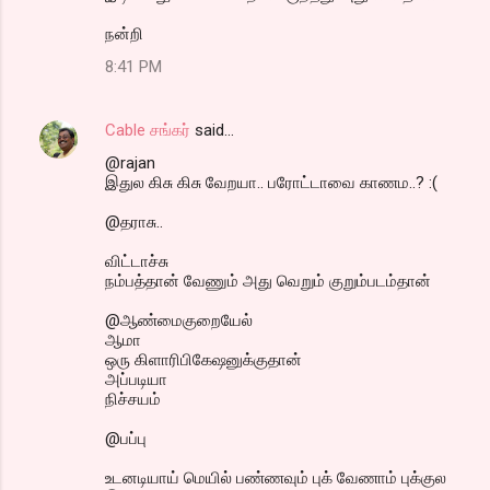
நன்றி
8:41 PM
Cable சங்கர்
said…
@rajan
இதுல கிசு கிசு வேறயா.. பரோட்டாவை காணம..? :(
@தராசு..
விட்டாச்சு
நம்பத்தான் வேணும் அது வெறும் குறும்படம்தான்
@ஆண்மைகுறையேல்
ஆமா
ஒரு கிளாரிபிகேஷனுக்குதான்
அப்படியா
நிச்சயம்
@பப்பு
உடனடியாய் மெயில் பண்ணவும் புக் வேணாம் புக்குல