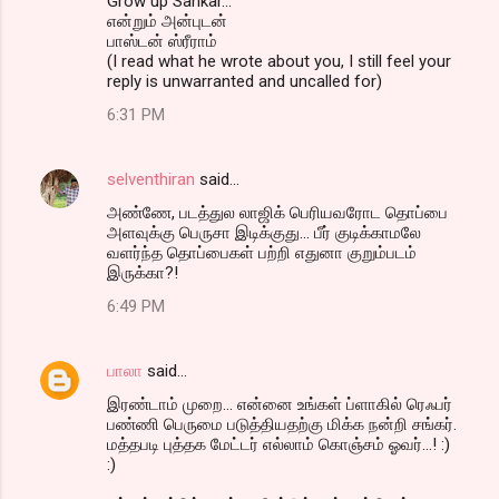
Grow up Sankar...
என்றும் அன்புடன்
பாஸ்டன் ஸ்ரீராம்
(I read what he wrote about you, I still feel your
reply is unwarranted and uncalled for)
6:31 PM
selventhiran
said…
அண்ணே, படத்துல லாஜிக் பெரியவரோட தொப்பை
அளவுக்கு பெருசா இடிக்குது... பீர் குடிக்காமலே
வளர்ந்த தொப்பைகள் பற்றி எதுனா குறும்படம்
இருக்கா?!
6:49 PM
பாலா
said…
இரண்டாம் முறை... என்னை உங்கள் ப்ளாகில் ரெஃபர்
பண்ணி பெருமை படுத்தியதற்கு மிக்க நன்றி சங்கர்.
மத்தபடி புத்தக மேட்டர் எல்லாம் கொஞ்சம் ஓவர்...! :)
:)