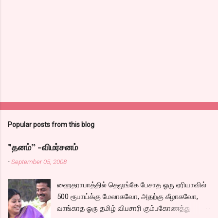
Popular posts from this blog
"தனம்” -விமர்சனம்
-
September 05, 2008
ஹைதராபாத்தில் தெலுங்கே பேசாத ஓரு ஏரியாவில்
500 ரூபாய்க்கு மேலாகவோ, அதற்கு கீழாகவோ,
வாங்காத ஓரு தமிழ் விபசாரி கும்பகோணத்து