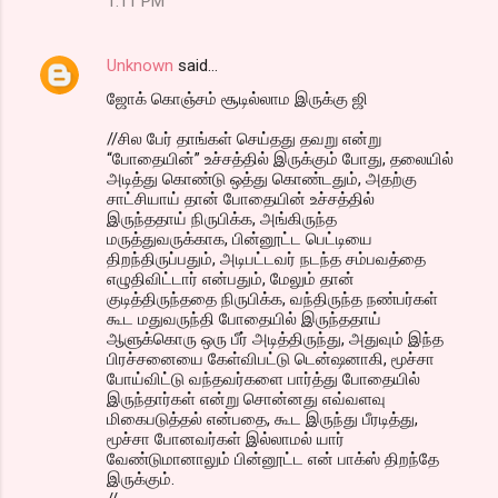
1:11 PM
Unknown
said…
ஜோக் கொஞ்சம் சூடில்லாம இருக்கு ஜி
//சில பேர் தாங்கள் செய்தது தவறு என்று
“போதையின்” உச்சத்தில் இருக்கும் போது, தலையில்
அடித்து கொண்டு ஒத்து கொண்டதும், அதற்கு
சாட்சியாய் தான் போதையின் உச்சத்தில்
இருந்ததாய் நிருபிக்க, அங்கிருந்த
மருத்துவருக்காக, பின்னூட்ட பெட்டியை
திறந்திருப்பதும், அடிபட்டவர் நடந்த சம்பவத்தை
எழுதிவிட்டார் என்பதும், மேலும் தான்
குடித்திருந்ததை நிருபிக்க, வந்திருந்த நண்பர்கள்
கூட மதுவருந்தி போதையில் இருந்ததாய்
ஆளுக்கொரு ஒரு பீர் அடித்திருந்து, அதுவும் இந்த
பிரச்சனையை கேள்விபட்டு டென்ஷனாகி, மூச்சா
போய்விட்டு வந்தவர்களை பார்த்து போதையில்
இருந்தார்கள் என்று சொன்னது எவ்வளவு
மிகைபடுத்தல் என்பதை, கூட இருந்து பீரடித்து,
மூச்சா போனவர்கள் இல்லாமல் யார்
வேண்டுமானாலும் பின்னூட்ட என் பாக்ஸ் திறந்தே
இருக்கும்.