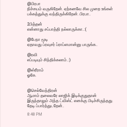
@பிரபா
நிச்சயம் வருகிறேன். ஏற்கனவே சில முறை உங்கள்
பக்கத்துக்கு வந்திருக்கிறேன். பிரபா..
2பித்தன்
என்னாது சப்பாத்தி நல்லாருக்கா..:(
@பேநா மூடி
ஏதாவது ப்ரவுசர் ப்ராப்ளமான்னு பாருங்க..
@ரவி
எப்படியும் சிந்திக்கலாம்..:)
@ஸ்ரீராம்
ஓகே.
@செல்வேந்திரன்
ஆமாம் தலைவரே லாஜிக் இடிக்குதுதான்
இருந்தாலும் அந்த ட்விஸ்ட் எனக்கு பிடிச்சிருந்தது.
தேடி ப்பார்த்துடறேன்..
8:48 PM