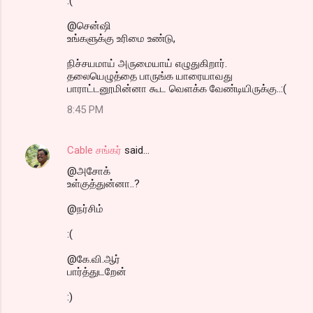
:(
@சென்ஷி
உங்களுக்கு உரிமை உண்டு,
நிச்சயமாய் அருமையாய் எழுதுகிறார்.
தலையெழுத்தை பாருங்க யாரையாவது
பாராட்டனூமின்னா கூட வெளக்க வேண்டியிருக்கு..:(
8:45 PM
Cable சங்கர்
said…
@அசோக்
உள்குத்துன்னா..?
@நர்சிம்
:(
@கே.வி.ஆர்
பார்த்துடறேன்
:)