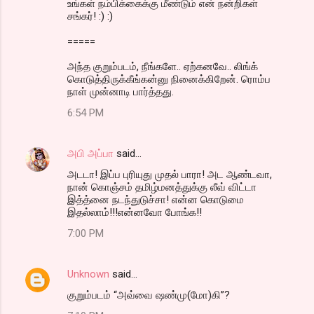
உங்கள் நம்பிக்கைக்கு மீண்டும் என் நன்றிகள்
சங்கர்! :) :)
=====
அந்த குறும்படம், நீங்களே.. ஏற்கனவே.. லிங்க்
கொடுத்திருக்கீங்கன்னு நினைக்கிறேன். ரொம்ப
நாள் முன்னாடி பார்த்தது.
6:54 PM
அபி அப்பா
said…
அடடா! இப்ப புரியுது முதல் பாரா! அட ஆண்டவா,
நான் கொஞ்சம் தமிழ்மனத்துக்கு லீவ் விட்டா
இத்த்னை நடந்துடுச்சா! என்ன கொடுமை
இதல்லாம்!!!என்னவோ போங்க!!
7:00 PM
Unknown
said…
குறும்படம் “அவ்வை ஷண்மு(மோ)கி”?