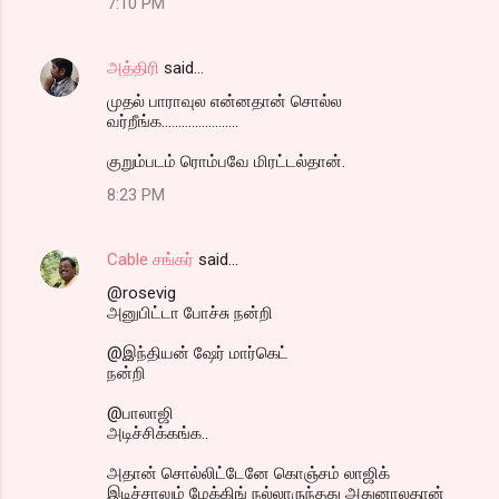
7:10 PM
அத்திரி
said…
முதல் பாராவுல என்னதான் சொல்ல
வர்றீங்க.......................
குறும்படம் ரொம்பவே மிரட்டல்தான்.
8:23 PM
Cable சங்கர்
said…
@rosevig
அனுபிட்டா போச்சு நன்றி
@இந்தியன் ஷேர் மார்கெட்
நன்றி
@பாலாஜி
அடிச்சிக்கங்க..
அதான் சொல்லிட்டேனே கொஞ்சம் லாஜிக்
இடிச்சாலும் மேக்கிங் நல்லாருந்தது அதுனாலதான்