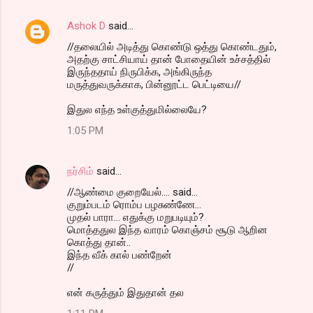
Ashok D
said…
//தலையில் அடித்து கொண்டு ஒத்து கொண்டதும்,
அதற்கு சாட்சியாய் தான் போதையின் உச்சத்தில்
இருந்ததாய் நிருபிக்க, அங்கிருந்த
மருத்துவருக்காக, பின்னூட்ட பெட்டியை//
இதுல எந்த உள்குத்துமில்லையே?
1:05 PM
நர்சிம்
said…
//ஆண்மை குறையேல்.... said...
குறும்ப‌ட‌ம் ரொம்ப‌ ப‌ழ‌சுண்ணே...
முத‌ல் பாரா... எதுக்கு ம‌றுப‌டியும்?
மொத்த‌துல‌ இந்த‌ வார‌ம் கொஞ்ச‌ம் சூடு ஆறின‌
கொத்து தான்..
இந்த‌ வீக் கால் ப‌ண்றேன்
//
என் கருத்தும் இதுதான் தல