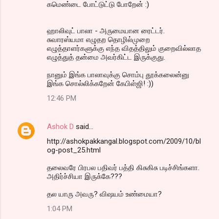
கமெண்டை போட்டுட்டு போறேன் :)
ஹாலிவுட் பாலா - அருமையான ரைட்டர்.
சுவாரஸ்யமா எழுதற தொழில்முறை
எழுத்தாளர்களுக்கு எந்த விதத்திலும் குறைவில்லாத
எழுத்துத் தன்மை அவர்கிட்ட இருக்குது.
நானும் இங்க பாலாவுக்கு சொம்பு தூக்கலைன்னு
இங்க சொல்லிக்கறேன் கேபிள்ஜி! :))
12:46 PM
Ashok D
said…
http://ashokpakkangal.blogspot.com/2009/10/bl
og-post_25.html
தலைவரே பிரபல பதிவர் பத்தி கிசுகிசு படிச்சிங்களா.
அதிர்ச்சியா இருக்கே???
தல யாரு அவரு? விஷயம் உண்மையா?
1:04 PM