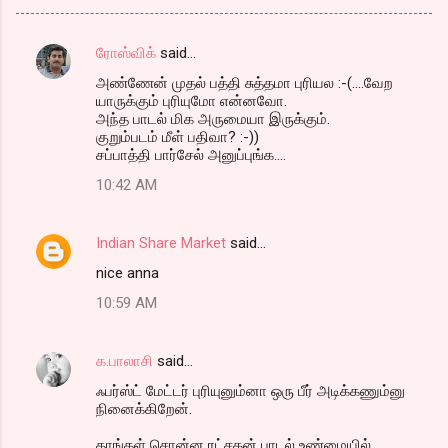
ரோஸ்விக்
said…
C
அண்ணேன் முதல் பத்தி சுத்தமா புரியல :-(....வேற
o
யாருக்கும் புரியுமோ என்னவோ.
m
அந்த பாடல் மிக அருமையா இருக்கும்.
குறும்படம் மீள் பதிவா? :-))
m
சப்பாத்தி பார்சேல் அனுப்புங்க....
e
10:42 AM
n
t
Indian Share Market
said…
s
nice anna
10:59 AM
க.பாலாசி
said…
ஃபர்ஸ்ட் மேட்டர் புரியுனும்னா ஒரு பீர் அடிக்கணும்னு
நினைக்கிறேன்.
தாங்கள் சொன்ன ரட்சகன் பாடல் உண்மையில்