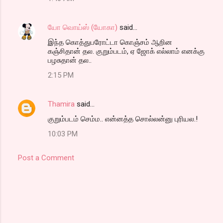
யோ வொய்ஸ் (யோகா)
said…
இந்த கொத்துபரோட்டா கொஞ்சம் ஆறின
கஞ்சிதான் தல. குறும்படம், ஏ ஜோக் எல்லாம் எனக்கு
பழசுதான் தல..
2:15 PM
Thamira
said…
குறும்படம் செம்ம.. என்னத்த சொல்லன்னு புரியல.!
10:03 PM
Post a Comment