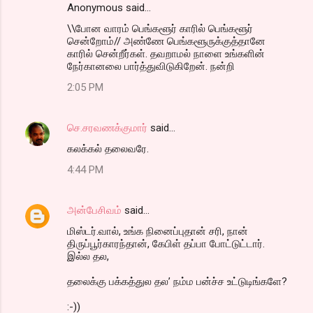
Anonymous said…
\\போன வாரம் பெங்களூர் காரில் பெங்களூர்
சென்றோம்// அண்ணே பெங்களூருக்குத்தானே
காரில் சென்றீர்கள். தவறாமல் நாளை உங்களின்
நேர்கானலை பார்த்துவிடுகிறேன். நன்றி
2:05 PM
செ.சரவணக்குமார்
said…
கலக்கல் தலைவரே.
4:44 PM
அன்பேசிவம்
said…
மிஸ்டர்.வால், உங்க நினைப்புதான் சரி, நான்
திருப்பூர்காரந்தான், கேபிள் தப்பா போட்டுட்டார்.
இல்ல தல,
தலைக்கு பக்கத்துல தல’ நம்ம பன்ச்ச உட்டுடிங்களே?
:-))