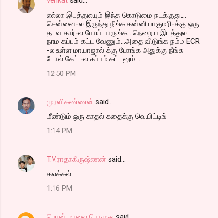
venkat
said…
எல்லா இடத்துலயும் இந்த கொடுமை நடக்குது....
சென்னை-ல இருந்து நீங்க கன்னியாகுமரி-க்கு ஒரு
தடவ கார்-ல போய் பாருங்க....நெறைய இடத்துல
நாம கப்பம் கட்ட வேணும்...அதை விடுங்க நம்ம ECR
-ல உள்ள மாயாஜால் க்கு போங்க அதுக்கு நீங்க
டோல் கேட் -ல கப்பம் கட்டனும் ...
12:50 PM
முரளிகண்ணன்
said…
மீண்டும் ஒரு காதல் கதைக்கு வெயிட்டிங்
1:14 PM
T.V.ராதாகிருஷ்ணன்
said…
கலக்கல்
1:16 PM
பொன் மாலை பொழுது
said…