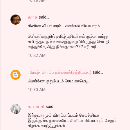
10:18 AM
தராசு
said…
சினிமா வியாபாரம் - கலக்கல் வியாபாரம்.
பெ"ண்"களூரில் தமிழ் பதிவர்கள் கும்மாளம்னு
சமீபத்துல நம்ம உளவுத்துறையிலிருந்து செய்தி
வந்துச்சே, அது நீங்கதானா??? சரி சரி.
10:22 AM
ரமேஷ்- ரொம்ப நல்லவன்(சத்தியமா)
said…
அண்ணே குறும்படம் செம காமெடி..
10:30 AM
க.பாலாசி
said…
இந்தவாரமும் விளம்பரப்படம் செமத்தியா
இருக்குங்க தலைவரே... சினிமா வியாபாரம் மேலும்
சிறக்க வாழ்த்துக்கள்...