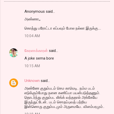
Anonymous said…
C
அண்ணா,,
o
m
கொத்து பரோட்டா எப்பவும் போல நல்லா இருக்கு....
m
10:04 AM
e
n
கேரளாக்காரன்
said…
t
A joke sema bore
s
10:15 AM
Unknown
said…
அண்ணே குறும்படம் செம காமெடி.. நம்ம படம்
எடுக்கும்போது நளன கணிப்பா பயன்படுத்தணும்.
தொடர்ந்து குறும்பட லிங்க் வந்ததால் அங்கேயே
இருந்துட்டேன்.. படம் சொதப்புவத் பற்றிய
இன்னொரு குறும்படமும் அருமையே.. விளம்பரமும்..