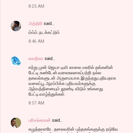
8:25 AM
அத்திரி
said…
ம்ம்ம்..நடக்கட்டும்
8:46 AM
ஸாதிகா
said…
சற்று முன் ஜெயா டிவி காலை மலரில் தங்களின்
பேட்டி கண்டேன்.வலைஉலகைப்பற்றி நல்ல
தகவல்களுடன் அருமையாக இருந்தது.புதியதாக
வலைப்பூ ஆரம்பிக்க புதியவர்களுக்கு
ஆர்வத்தினையும் தூண்டி விடும் உங்களது
பேட்டி.வாழ்த்துக்கள்.
8:57 AM
பரிசல்காரன்
said…
எழுத்தாளரே.. தலைவரின் புத்தகங்களுக்கு நடுவே