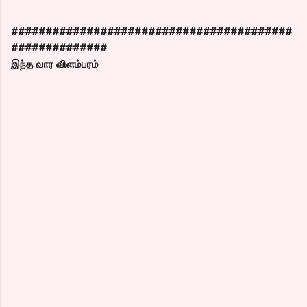
#########################################
##############
இந்த வார விளம்பரம்