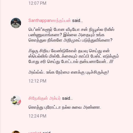
12:07 PM
Santhappanசாந்தப்பன்
said…
பெ"ண்"களூர் போன வீடியோ சன் நியூஸ்ல ரிலீஸ்
பண்ணுவாங்களா? இல்லை அதையும் உங்க
கொத்துல நீங்களே அறிமுகப் படுத்துவீங்களா?
//ஒரு சிறிய வேண்டுகோள் தயவு செய்து என்
ஸ்பெல்லிங் மிஸ்டேக்கையும் காப்பி பேஸ்ட் எடுக்கும்
போது சரி செய்து போட்டால் தன்யனாவேன்.. ///
அவ்வ்வ்.. உங்க நேர்மை எனக்கு புடிச்சிருக்கு!
12:12 PM
சிநேகிதன் அக்பர்
said…
கொத்து புரோட்டா நல்ல சுவை அண்ணா.
12:24 PM