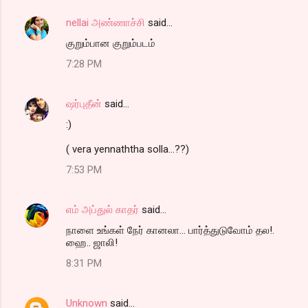
nellai அண்ணாச்சி
said…
குறும்பான குறும்படம்
7:28 PM
ஷர்புதீன்
said…
:)
( vera yennaththa solla...??)
7:53 PM
எம் அப்துல் காதர்
said…
நாளை உங்கள் நேர் கானலா... பார்த்துடுவோம் தல!.
ஹை.. ஜாலி!
8:31 PM
Unknown
said…