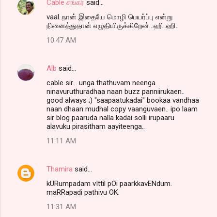
Cable சங்கர்
said…
vaal..நான் இதையே மொழி பெயர்ப்பு என்று
நினைத்துதான் எழுதியிருக்கிறேன்...ஹி..ஹி..
10:47 AM
Alb
said…
cable sir... unga thathuvam neenga
ninavuruthuradhaa naan buzz panniirukaen..
good always ;) "saapaatukadai" bookaa vandhaa
naan dhaan mudhal copy vaanguvaen.. ipo laam
sir blog paaruda nalla kadai solli irupaaru
alavuku pirasitham aayiteenga..
11:11 AM
Thamira
said…
kURumpadam vIttil pOi paarkkavENdum.
maRRapadi pathivu OK.
11:31 AM