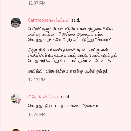
12:07 PM
Santhappanசாந்தப்பன்
said…
பெ"ண்"களூர் போன வீடியோ சன் நியூஸ்ல ரிலீஸ்
பண்ணுவாங்களா? இல்லை அதையும் உங்க
கொத்துல நீங்களே அறிமுகப் படுத்துவீங்களா?
//ஒரு சிறிய வேண்டுகோள் தயவு செய்து என்
ஸ்பெல்லிங் மிஸ்டேக்கையும் காப்பி பேஸ்ட் எடுக்கும்
போது சரி செய்து போட்டால் தன்யனாவேன்.. ///
அவ்வ்வ்.. உங்க நேர்மை எனக்கு புடிச்சிருக்கு!
12:12 PM
சிநேகிதன் அக்பர்
said…
கொத்து புரோட்டா நல்ல சுவை அண்ணா.
12:24 PM