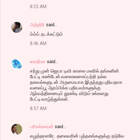
8:25 AM
அத்திரி
said…
ம்ம்ம்..நடக்கட்டும்
8:46 AM
ஸாதிகா
said…
சற்று முன் ஜெயா டிவி காலை மலரில் தங்களின்
பேட்டி கண்டேன்.வலைஉலகைப்பற்றி நல்ல
தகவல்களுடன் அருமையாக இருந்தது.புதியதாக
வலைப்பூ ஆரம்பிக்க புதியவர்களுக்கு
ஆர்வத்தினையும் தூண்டி விடும் உங்களது
பேட்டி.வாழ்த்துக்கள்.
8:57 AM
பரிசல்காரன்
said…
எழுத்தாளரே.. தலைவரின் புத்தகங்களுக்கு நடுவே