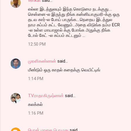
venkat
said…
எல்லா இடத்துலயும் இந்த கொடுமை நடக்குது....
சென்னை-ல இருந்து நீங்க கன்னியாகுமரி-க்கு ஒரு
தடவ கார்-ல போய் பாருங்க....நெறைய இடத்துல
நாம கப்பம் கட்ட வேணும்...அதை விடுங்க நம்ம ECR
-ல உள்ள மாயாஜால் க்கு போங்க அதுக்கு நீங்க
டோல் கேட் -ல கப்பம் கட்டனும் ...
12:50 PM
முரளிகண்ணன்
said…
மீண்டும் ஒரு காதல் கதைக்கு வெயிட்டிங்
1:14 PM
T.V.ராதாகிருஷ்ணன்
said…
கலக்கல்
1:16 PM
பொன் மாலை பொழுது
said…