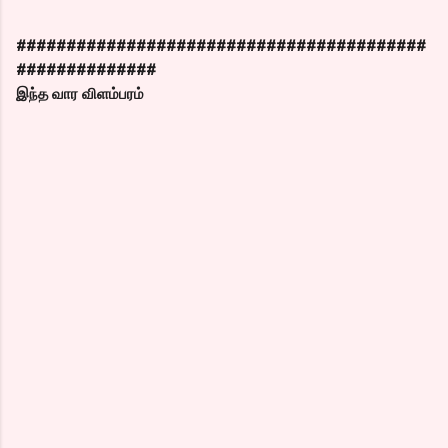
#########################################
##############
இந்த வார விளம்பரம்