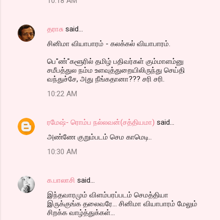
10:18 AM
தராசு
said…
சினிமா வியாபாரம் - கலக்கல் வியாபாரம்.
பெ"ண்"களூரில் தமிழ் பதிவர்கள் கும்மாளம்னு
சமீபத்துல நம்ம உளவுத்துறையிலிருந்து செய்தி
வந்துச்சே, அது நீங்கதானா??? சரி சரி.
10:22 AM
ரமேஷ்- ரொம்ப நல்லவன்(சத்தியமா)
said…
அண்ணே குறும்படம் செம காமெடி..
10:30 AM
க.பாலாசி
said…
இந்தவாரமும் விளம்பரப்படம் செமத்தியா
இருக்குங்க தலைவரே... சினிமா வியாபாரம் மேலும்
சிறக்க வாழ்த்துக்கள்...