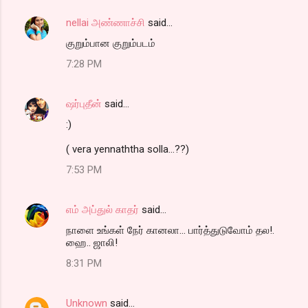
nellai அண்ணாச்சி
said…
குறும்பான குறும்படம்
7:28 PM
ஷர்புதீன்
said…
:)
( vera yennaththa solla...??)
7:53 PM
எம் அப்துல் காதர்
said…
நாளை உங்கள் நேர் கானலா... பார்த்துடுவோம் தல!.
ஹை.. ஜாலி!
8:31 PM
Unknown
said…