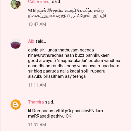
Cable சங்கர்
said…
vaal..நான் இதையே மொழி பெயர்ப்பு என்று
நினைத்துதான் எழுதியிருக்கிறேன்...ஹி..ஹி..
10:47 AM
Alb
said…
cable sir... unga thathuvam neenga
ninavuruthuradhaa naan buzz panniirukaen..
good always ;) "saapaatukadai" bookaa vandhaa
naan dhaan mudhal copy vaanguvaen.. ipo laam
sir blog paaruda nalla kadai solli irupaaru
alavuku pirasitham aayiteenga..
11:11 AM
Thamira
said…
kURumpadam vIttil pOi paarkkavENdum.
maRRapadi pathivu OK.
11:31 AM