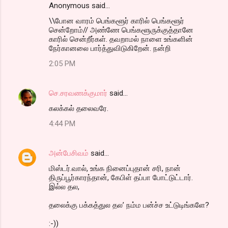
Anonymous said…
\\போன வாரம் பெங்களூர் காரில் பெங்களூர்
சென்றோம்// அண்ணே பெங்களூருக்குத்தானே
காரில் சென்றீர்கள். தவறாமல் நாளை உங்களின்
நேர்கானலை பார்த்துவிடுகிறேன். நன்றி
2:05 PM
செ.சரவணக்குமார்
said…
கலக்கல் தலைவரே.
4:44 PM
அன்பேசிவம்
said…
மிஸ்டர்.வால், உங்க நினைப்புதான் சரி, நான்
திருப்பூர்காரந்தான், கேபிள் தப்பா போட்டுட்டார்.
இல்ல தல,
தலைக்கு பக்கத்துல தல’ நம்ம பன்ச்ச உட்டுடிங்களே?
:-))