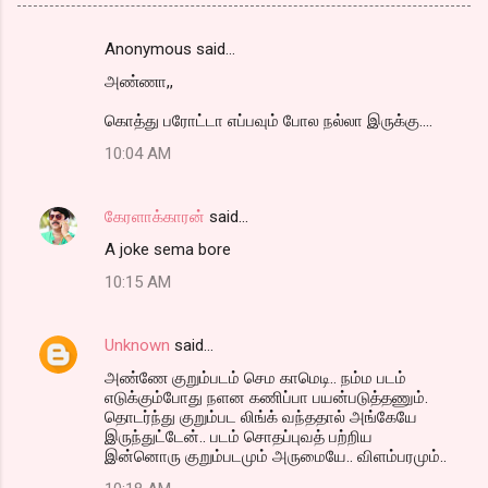
Anonymous said…
C
அண்ணா,,
o
m
கொத்து பரோட்டா எப்பவும் போல நல்லா இருக்கு....
m
10:04 AM
e
n
கேரளாக்காரன்
said…
t
A joke sema bore
s
10:15 AM
Unknown
said…
அண்ணே குறும்படம் செம காமெடி.. நம்ம படம்
எடுக்கும்போது நளன கணிப்பா பயன்படுத்தணும்.
தொடர்ந்து குறும்பட லிங்க் வந்ததால் அங்கேயே
இருந்துட்டேன்.. படம் சொதப்புவத் பற்றிய
இன்னொரு குறும்படமும் அருமையே.. விளம்பரமும்..