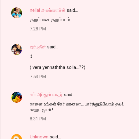
nellai அண்ணாச்சி
said…
குறும்பான குறும்படம்
7:28 PM
ஷர்புதீன்
said…
:)
( vera yennaththa solla...??)
7:53 PM
எம் அப்துல் காதர்
said…
நாளை உங்கள் நேர் கானலா... பார்த்துடுவோம் தல!.
ஹை.. ஜாலி!
8:31 PM
Unknown
said…