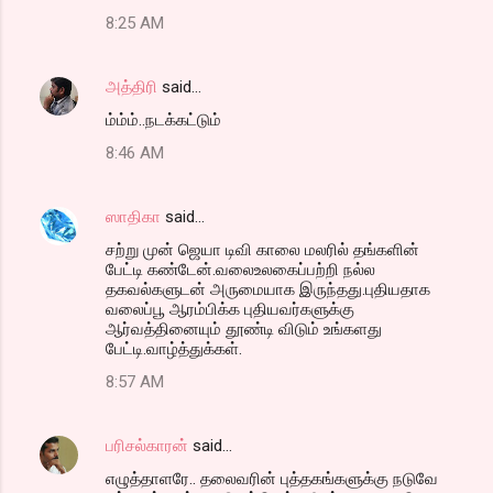
8:25 AM
அத்திரி
said…
ம்ம்ம்..நடக்கட்டும்
8:46 AM
ஸாதிகா
said…
சற்று முன் ஜெயா டிவி காலை மலரில் தங்களின்
பேட்டி கண்டேன்.வலைஉலகைப்பற்றி நல்ல
தகவல்களுடன் அருமையாக இருந்தது.புதியதாக
வலைப்பூ ஆரம்பிக்க புதியவர்களுக்கு
ஆர்வத்தினையும் தூண்டி விடும் உங்களது
பேட்டி.வாழ்த்துக்கள்.
8:57 AM
பரிசல்காரன்
said…
எழுத்தாளரே.. தலைவரின் புத்தகங்களுக்கு நடுவே