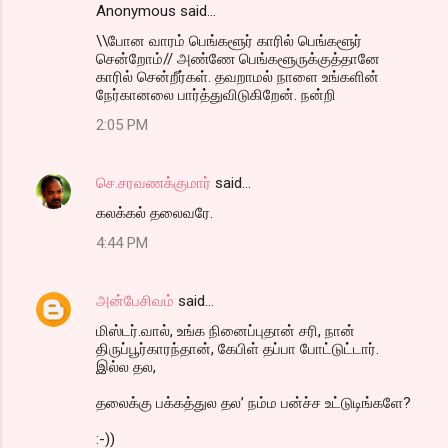
Anonymous said…
\\போன வாரம் பெங்களூர் காரில் பெங்களூர்
சென்றோம்// அண்ணே பெங்களூருக்குத்தானே
காரில் சென்றீர்கள். தவறாமல் நாளை உங்களின்
நேர்கானலை பார்த்துவிடுகிறேன். நன்றி
2:05 PM
செ.சரவணக்குமார்
said…
கலக்கல் தலைவரே.
4:44 PM
அன்பேசிவம்
said…
மிஸ்டர்.வால், உங்க நினைப்புதான் சரி, நான்
திருப்பூர்காரந்தான், கேபிள் தப்பா போட்டுட்டார்.
இல்ல தல,
தலைக்கு பக்கத்துல தல’ நம்ம பன்ச்ச உட்டுடிங்களே?
:-))