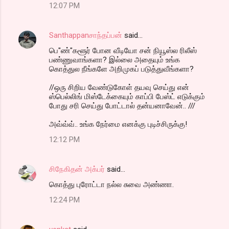
12:07 PM
Santhappanசாந்தப்பன்
said…
பெ"ண்"களூர் போன வீடியோ சன் நியூஸ்ல ரிலீஸ்
பண்ணுவாங்களா? இல்லை அதையும் உங்க
கொத்துல நீங்களே அறிமுகப் படுத்துவீங்களா?
//ஒரு சிறிய வேண்டுகோள் தயவு செய்து என்
ஸ்பெல்லிங் மிஸ்டேக்கையும் காப்பி பேஸ்ட் எடுக்கும்
போது சரி செய்து போட்டால் தன்யனாவேன்.. ///
அவ்வ்வ்.. உங்க நேர்மை எனக்கு புடிச்சிருக்கு!
12:12 PM
சிநேகிதன் அக்பர்
said…
கொத்து புரோட்டா நல்ல சுவை அண்ணா.
12:24 PM