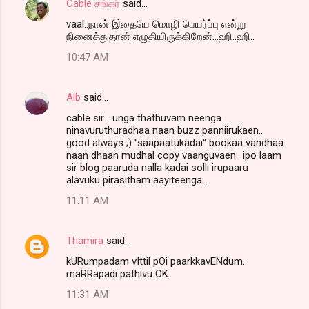
Cable சங்கர்
said…
vaal..நான் இதையே மொழி பெயர்ப்பு என்று
நினைத்துதான் எழுதியிருக்கிறேன்...ஹி..ஹி..
10:47 AM
Alb
said…
cable sir... unga thathuvam neenga
ninavuruthuradhaa naan buzz panniirukaen..
good always ;) "saapaatukadai" bookaa vandhaa
naan dhaan mudhal copy vaanguvaen.. ipo laam
sir blog paaruda nalla kadai solli irupaaru
alavuku pirasitham aayiteenga..
11:11 AM
Thamira
said…
kURumpadam vIttil pOi paarkkavENdum.
maRRapadi pathivu OK.
11:31 AM