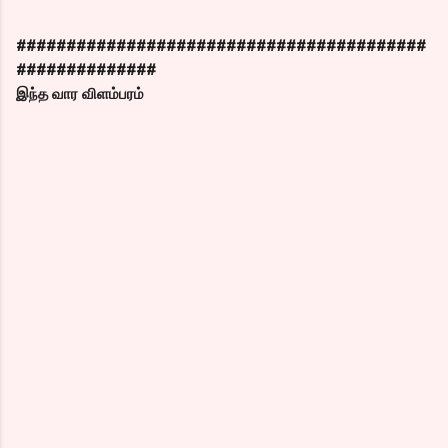
#########################################
##############
இந்த வார விளம்பரம்