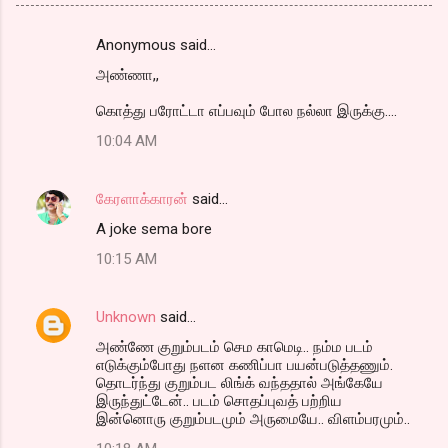
Anonymous said…
C
அண்ணா,,
o
m
கொத்து பரோட்டா எப்பவும் போல நல்லா இருக்கு....
m
10:04 AM
e
n
கேரளாக்காரன்
said…
t
A joke sema bore
s
10:15 AM
Unknown
said…
அண்ணே குறும்படம் செம காமெடி.. நம்ம படம்
எடுக்கும்போது நளன கணிப்பா பயன்படுத்தணும்.
தொடர்ந்து குறும்பட லிங்க் வந்ததால் அங்கேயே
இருந்துட்டேன்.. படம் சொதப்புவத் பற்றிய
இன்னொரு குறும்படமும் அருமையே.. விளம்பரமும்..