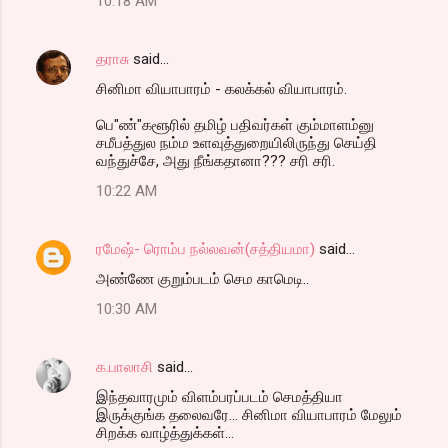
10:18 AM
தராசு
said…
சினிமா வியாபாரம் - கலக்கல் வியாபாரம்.
பெ"ண்"களூரில் தமிழ் பதிவர்கள் கும்மாளம்னு
சமீபத்துல நம்ம உளவுத்துறையிலிருந்து செய்தி
வந்துச்சே, அது நீங்கதானா??? சரி சரி.
10:22 AM
ரமேஷ்- ரொம்ப நல்லவன்(சத்தியமா)
said…
அண்ணே குறும்படம் செம காமெடி..
10:30 AM
க.பாலாசி
said…
இந்தவாரமும் விளம்பரப்படம் செமத்தியா
இருக்குங்க தலைவரே... சினிமா வியாபாரம் மேலும்
சிறக்க வாழ்த்துக்கள்...