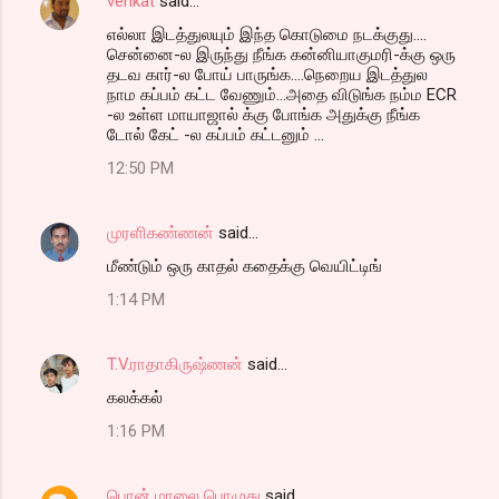
venkat
said…
எல்லா இடத்துலயும் இந்த கொடுமை நடக்குது....
சென்னை-ல இருந்து நீங்க கன்னியாகுமரி-க்கு ஒரு
தடவ கார்-ல போய் பாருங்க....நெறைய இடத்துல
நாம கப்பம் கட்ட வேணும்...அதை விடுங்க நம்ம ECR
-ல உள்ள மாயாஜால் க்கு போங்க அதுக்கு நீங்க
டோல் கேட் -ல கப்பம் கட்டனும் ...
12:50 PM
முரளிகண்ணன்
said…
மீண்டும் ஒரு காதல் கதைக்கு வெயிட்டிங்
1:14 PM
T.V.ராதாகிருஷ்ணன்
said…
கலக்கல்
1:16 PM
பொன் மாலை பொழுது
said…