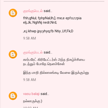
குரங்குபெடல்
said…
C
fhh;gNul; fphpNal;lh;]; me;e epfo;r;rpia
o
elj;Jk; NghNj nedr;Nrd;
m
,e;j khwp jpy;yhyq;fb Ntiy ,Uf;Fk;D
m
9:58 AM
e
n
குரங்குபெடல்
said…
t
கார்பரேட் கிரியேட்டர்ஸ் அந்ந நிகழ்ச்சியை
s
நடத்தும் போதே நெனச்சேன்
இந்த மாறி தில்லாலங்கடி வேலை இருக்கும்னு
9:58 AM
vasu balaji
said…
நல்லாருக்கு:)