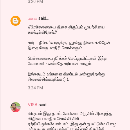
3:20 PM
பாலா
said…
//பிரச்சனையை திசை திருப்பும் முயற்சியை
கண்டிக்கிறேன்//
சார்.... நீங்க ப்லாகுக்கு புதுன்னு நினைக்கிறேன்.
இதை வேற மாதிரி சொல்லனும்.
பிரச்சனையை நீர்க்கச் செய்துவிட்டான் இந்த
கோமாளி - என்பதே சரியான வாதம்.
(இதையும் உங்களை கிண்டல் பண்ணுறேன்னு
நினைச்சிக்காதீங்க :) ).
3:24 PM
VISA
said…
விஷயம் இது தான். கேபிளை அருகில் அழைத்து
விதியை காதில் சொல்லி கிலி
ஏற்றியிருக்கவேண்டாம். இது ஒன்று மட்டுமே பிழை
மற்றபடி தயாரிப்பு எக்சட்ரா எல்லாம் நிகழ்ச்சி