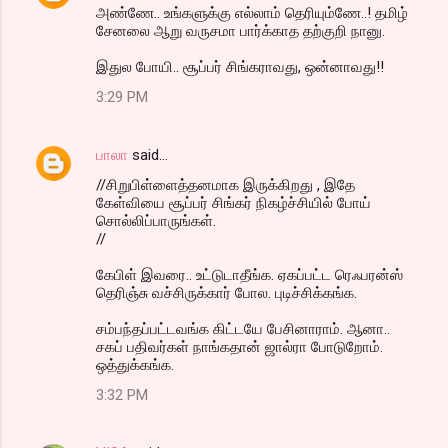
அண்ணே.. உங்களுக்கு எல்லாம் தெரியும்ணே..! தமிழ்
சேனலை ஆறு வருசமா பார்க்காத தற்குறி நானு.
இதுல போயி.. சூப்பர் சிங்கராவது, ஒன்னாவது!!
3:29 PM
பாலா
said…
//சிறுபிள்ளைத்தனமாக இருக்கிறது , இதே
கேள்வியை சூப்பர் சிங்கர் நிகழ்ச்சியில் போய்
சொல்லிப்பாருங்கள்.
//
கேபிள் இவரை.. உட்டுடாதீங்க. ஏகப்பட்ட ரெஃபரன்ஸ்
தெரிஞ்சு வச்சிருக்கார் போல. புடிச்சிக்கங்க.
சம்பந்தப்பட்டவங்க கிட்டயே பேசினாராம். ஆனா..
சகப் பதிவர்கள் நாங்கதான் ஜால்ரா போடுறோம்.
ஒத்துக்கங்க.
3:32 PM