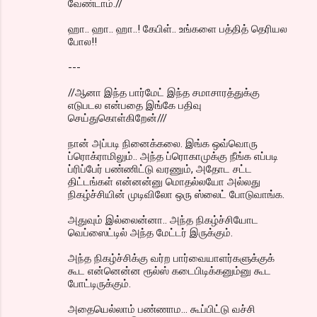
வேண்டாம்.//
ஹா.. ஹா.. ஹா..! கேபிள்.. உங்களை பத்தித் தெரியல
போல!!
---
//ஆனா இந்த பார்மேட் இந்த சமாசாரத்துக்கு
எடுபடல என்பதை இங்கே பதிவு
செய்துகொள்கிறேன்///
நான் அப்படி நினைக்கலை. இங்க ஒவ்வொரு
ப்ரொக்ராமிலும்.. அந்த ப்ரொகாமுக்கு நீங்க எப்படி
ப்ரிப்பேர் பண்ணிட்டு வரணும், அதோட சட்ட
திட்டங்கள் என்னன்னு மொதல்லயோ அல்லது
நிகழ்ச்சியின் முடிவிலோ ஒரு ஸ்லைட் போடுவாங்க.
அதுவும் இல்லைன்னா.. அந்த நிகழ்ச்சியோட
வெப்ஸைட்டில் அந்த மேட்டர் இருக்கும்.
அந்த நிகழ்ச்சிக்கு வர்ற பார்வையாளர்களுக்குக்
கூட என்னென்ன ரூல்ஸ் கடைபிடிக்கனும்னு கூட
போட்டிருக்கும்.
அதையெல்லாம் பண்ணாம... கூப்பிட்டு வச்சி