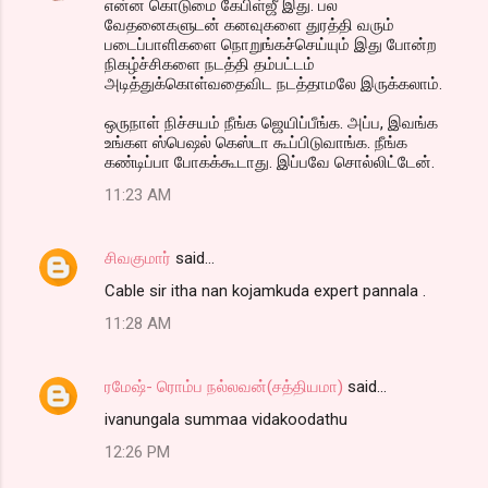
என்ன கொடுமை கேபிள்ஜீ இது. பல
வேதனைகளுடன் கனவுகளை துரத்தி வரும்
படைப்பாளிகளை நொறுங்கச்செய்யும் இது போன்ற
நிகழ்ச்சிகளை நடத்தி தம்பட்டம்
அடித்துக்கொள்வதைவிட நடத்தாமலே இருக்கலாம்.
ஒருநாள் நிச்சயம் நீங்க ஜெயிப்பீங்க. அப்ப, இவங்க
உங்கள ஸ்பெஷல் கெஸ்டா கூப்பிடுவாங்க. நீங்க
கண்டிப்பா போகக்கூடாது. இப்பவே சொல்லிட்டேன்.
11:23 AM
சிவகுமார்
said…
Cable sir itha nan kojamkuda expert pannala .
11:28 AM
ரமேஷ்- ரொம்ப நல்லவன்(சத்தியமா)
said…
ivanungala summaa vidakoodathu
12:26 PM