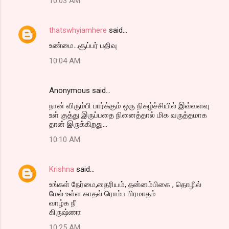
10:03 AM
thatswhyiamhere
said…
உண்மை...சூப்பர் பதிவு
10:04 AM
Anonymous said…
நான் விரும்பி பார்க்கும் ஒரு நிகழ்ச்சியில் இவ்வளவு
உள் குத்து இருப்பதை நினைத்தால் மிக வருத்தமாக
தான் இருக்கிறது...
10:10 AM
Krishna
said…
உங்கள் நேர்மை,தைரியம், தன்னம்பிகை , தொழில்
மேல் உள்ள காதல் ரொம்ப பிரமாதம்
வாழ்க நீ
கிருஷ்ணா
10:25 AM