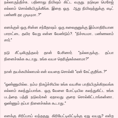
நல்லாருந்திச்சு.. பதினாலு நிமிஷம் கிட்ட வருது. நடுவுல மெசேஜ்
எல்லாம் சொல்லியிருக்கீங்க. இதை ஒரு ஆறு நிமிஷத்துக்கு எடிட்
பண்ணி தர முடியுமா..?”
எனக்குள் ஒரு சின்ன சந்தோஷம். ஒரு கலைஞனுக்கு இம்மாதிரியான
பாராட்டை தவிர வேறு என்ன வேண்டும்?. “நிச்சயமா.. பண்ணலாம்
சார்.”
நடு சீட்டிலிருந்தவர் தான் பேசினார். “நல்லாருக்கு.. தப்பா
நினைச்சுக்க கூடாது.. உங்க வயச தெரிஞ்சுக்கலாமா?”
நான் தயக்கமில்லாமல் என் வயதை சொல்லி “ஏன் கேட்குறீங்க..?”
“ஒண்ணுமில்ல.. நம்ம நிகழ்ச்சியில உங்க வயசில பாதியிருக்கிறவங்க
எல்லாம் கலந்துப்பாங்க.. ஒரு வேளை போட்டியில கலந்துகிட்ட உங்க
படத்தை பத்தி நடுவர்கள் ஏதாவது குறை சொல்லிட்டாங்கன்னா..
ஒண்ணும் தப்பா நினைச்சுக்க கூடாது..”
எனக்கு சிரிப்பாய் வந்ததது. கிரியேட்டிவிட்டிக்கு ஏது வயது? என்ற