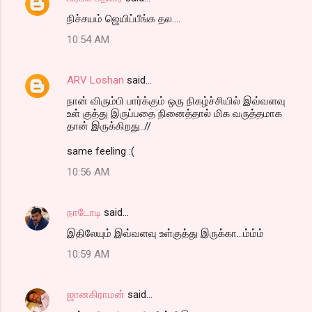
நிச்சயம் ஜெயிப்பீங்க தல....
10:54 AM
ARV Loshan
said…
நான் விரும்பி பார்க்கும் ஒரு நிகழ்ச்சியில் இவ்வளவு
உள் குத்து இருப்பதை நினைத்தால் மிக வருத்தமாக
தான் இருக்கிறது..//
same feeling :(
10:56 AM
நாடோடி
said…
இதிலேயும் இவ்வ‌ள‌வு உள்குத்து இருக்கா...ம்ம்ம்
10:59 AM
ஜானகிராமன்
said…