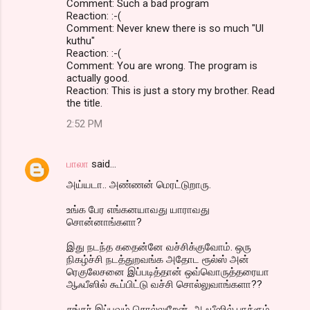
Comment: Such a bad program
Reaction: :-(
Comment: Never knew there is so much "Ul
kuthu"
Reaction: :-(
Comment: You are wrong. The program is
actually good.
Reaction: This is just a story my brother. Read
the title.
2:52 PM
பாலா
said…
அய்யடா.. அண்ணன் மெரட்டுறாரு.
உங்க பேர எங்கனயாவது யாராவது
சொன்னாங்களா?
இது நடந்த கதைன்னே வச்சிக்குவோம். ஒரு
நிகழ்ச்சி நடத்துறவங்க அதோட ரூல்ஸ் அன்
ரெகுலேசனை இப்படித்தான் ஒவ்வொருத்தரையா
ஆஃபீஸில் கூப்பிட்டு வச்சி சொல்லுவாங்களா??
சங்கர் இப்பவும் சொல்லுறேன். ஆஃபீஸில் பாத்ரூம்