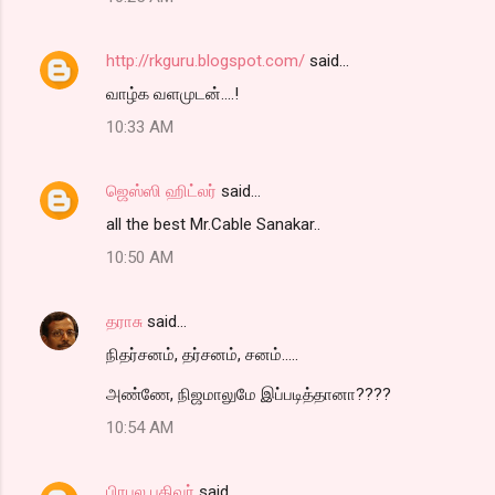
http://rkguru.blogspot.com/
said…
வாழ்க வளமுடன்....!
10:33 AM
ஜெஸ்ஸி ஹிட்லர்
said…
all the best Mr.Cable Sanakar..
10:50 AM
தராசு
said…
நிதர்சனம், தர்சனம், சனம்.....
அண்ணே, நிஜமாலுமே இப்படித்தானா????
10:54 AM
பிரபல பதிவர்
said…