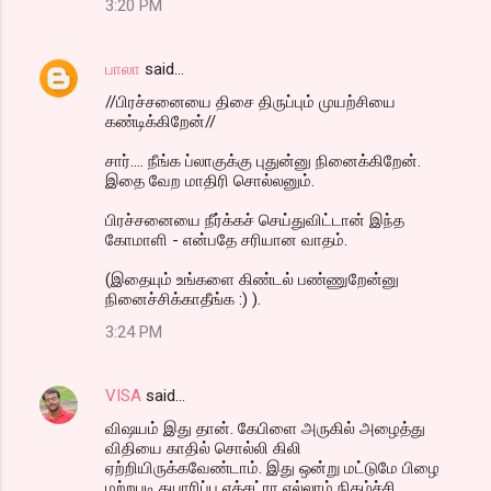
3:20 PM
பாலா
said…
//பிரச்சனையை திசை திருப்பும் முயற்சியை
கண்டிக்கிறேன்//
சார்.... நீங்க ப்லாகுக்கு புதுன்னு நினைக்கிறேன்.
இதை வேற மாதிரி சொல்லனும்.
பிரச்சனையை நீர்க்கச் செய்துவிட்டான் இந்த
கோமாளி - என்பதே சரியான வாதம்.
(இதையும் உங்களை கிண்டல் பண்ணுறேன்னு
நினைச்சிக்காதீங்க :) ).
3:24 PM
VISA
said…
விஷயம் இது தான். கேபிளை அருகில் அழைத்து
விதியை காதில் சொல்லி கிலி
ஏற்றியிருக்கவேண்டாம். இது ஒன்று மட்டுமே பிழை
மற்றபடி தயாரிப்பு எக்சட்ரா எல்லாம் நிகழ்ச்சி