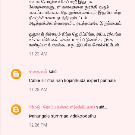
என்ன கொடுமை கேபிள்ஜீ இது. பல
வேதனைகளுடன் கனவுகளை துரத்தி வரும்
படைப்பாளிகளை நொறுங்கச்செய்யும் இது போன்ற
நிகழ்ச்சிகளை நடத்தி தம்பட்டம்
அடித்துக்கொள்வதைவிட நடத்தாமலே இருக்கலாம்.
ஒருநாள் நிச்சயம் நீங்க ஜெயிப்பீங்க. அப்ப, இவங்க
உங்கள ஸ்பெஷல் கெஸ்டா கூப்பிடுவாங்க. நீங்க
கண்டிப்பா போகக்கூடாது. இப்பவே சொல்லிட்டேன்.
11:23 AM
சிவகுமார்
said…
Cable sir itha nan kojamkuda expert pannala .
11:28 AM
ரமேஷ்- ரொம்ப நல்லவன்(சத்தியமா)
said…
ivanungala summaa vidakoodathu
12:26 PM