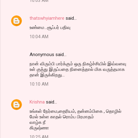
10:03 AM
thatswhyiamhere
said…
உண்மை...சூப்பர் பதிவு
10:04 AM
Anonymous said…
நான் விரும்பி பார்க்கும் ஒரு நிகழ்ச்சியில் இவ்வளவு
உள் குத்து இருப்பதை நினைத்தால் மிக வருத்தமாக
தான் இருக்கிறது...
10:10 AM
Krishna
said…
உங்கள் நேர்மை,தைரியம், தன்னம்பிகை , தொழில்
மேல் உள்ள காதல் ரொம்ப பிரமாதம்
வாழ்க நீ
கிருஷ்ணா
10:25 AM