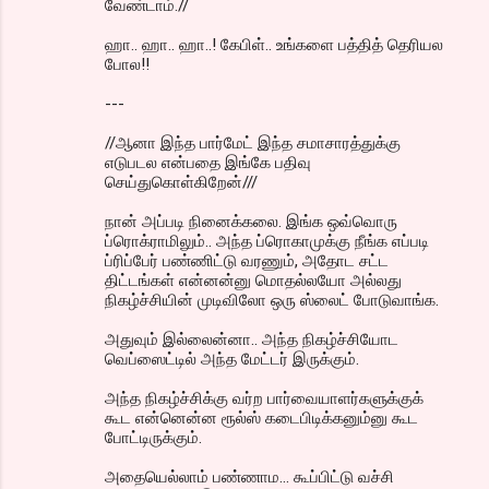
வேண்டாம்.//
ஹா.. ஹா.. ஹா..! கேபிள்.. உங்களை பத்தித் தெரியல
போல!!
---
//ஆனா இந்த பார்மேட் இந்த சமாசாரத்துக்கு
எடுபடல என்பதை இங்கே பதிவு
செய்துகொள்கிறேன்///
நான் அப்படி நினைக்கலை. இங்க ஒவ்வொரு
ப்ரொக்ராமிலும்.. அந்த ப்ரொகாமுக்கு நீங்க எப்படி
ப்ரிப்பேர் பண்ணிட்டு வரணும், அதோட சட்ட
திட்டங்கள் என்னன்னு மொதல்லயோ அல்லது
நிகழ்ச்சியின் முடிவிலோ ஒரு ஸ்லைட் போடுவாங்க.
அதுவும் இல்லைன்னா.. அந்த நிகழ்ச்சியோட
வெப்ஸைட்டில் அந்த மேட்டர் இருக்கும்.
அந்த நிகழ்ச்சிக்கு வர்ற பார்வையாளர்களுக்குக்
கூட என்னென்ன ரூல்ஸ் கடைபிடிக்கனும்னு கூட
போட்டிருக்கும்.
அதையெல்லாம் பண்ணாம... கூப்பிட்டு வச்சி