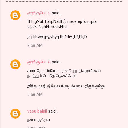
குரங்குபெடல்
said…
C
fhh;gNul; fphpNal;lh;]; me;e epfo;r;rpia
o
elj;Jk; NghNj nedr;Nrd;
m
,e;j khwp jpy;yhyq;fb Ntiy ,Uf;Fk;D
m
9:58 AM
e
n
குரங்குபெடல்
said…
t
கார்பரேட் கிரியேட்டர்ஸ் அந்ந நிகழ்ச்சியை
s
நடத்தும் போதே நெனச்சேன்
இந்த மாறி தில்லாலங்கடி வேலை இருக்கும்னு
9:58 AM
vasu balaji
said…
நல்லாருக்கு:)