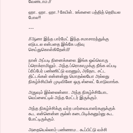
வேண்டாம்.//
ஹா.. ஹா.. ஹா..! கேபிள்.. உங்களை பத்தித் தெரியல
போல!!
---
//ஆனா இந்த பார்மேட் இந்த சமாசாரத்துக்கு
எடுபடல என்பதை இங்கே பதிவு
செய்துகொள்கிறேன்///
நான் அப்படி நினைக்கலை. இங்க ஒவ்வொரு
ப்ரொக்ராமிலும்.. அந்த ப்ரொகாமுக்கு நீங்க எப்படி
ப்ரிப்பேர் பண்ணிட்டு வரணும், அதோட சட்ட
திட்டங்கள் என்னன்னு மொதல்லயோ அல்லது
நிகழ்ச்சியின் முடிவிலோ ஒரு ஸ்லைட் போடுவாங்க.
அதுவும் இல்லைன்னா.. அந்த நிகழ்ச்சியோட
வெப்ஸைட்டில் அந்த மேட்டர் இருக்கும்.
அந்த நிகழ்ச்சிக்கு வர்ற பார்வையாளர்களுக்குக்
கூட என்னென்ன ரூல்ஸ் கடைபிடிக்கனும்னு கூட
போட்டிருக்கும்.
அதையெல்லாம் பண்ணாம... கூப்பிட்டு வச்சி