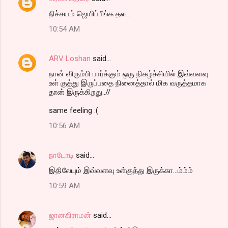
நிச்சயம் ஜெயிப்பீங்க தல....
10:54 AM
ARV Loshan
said…
நான் விரும்பி பார்க்கும் ஒரு நிகழ்ச்சியில் இவ்வளவு
உள் குத்து இருப்பதை நினைத்தால் மிக வருத்தமாக
தான் இருக்கிறது..//
same feeling :(
10:56 AM
நாடோடி
said…
இதிலேயும் இவ்வ‌ள‌வு உள்குத்து இருக்கா...ம்ம்ம்
10:59 AM
ஜானகிராமன்
said…