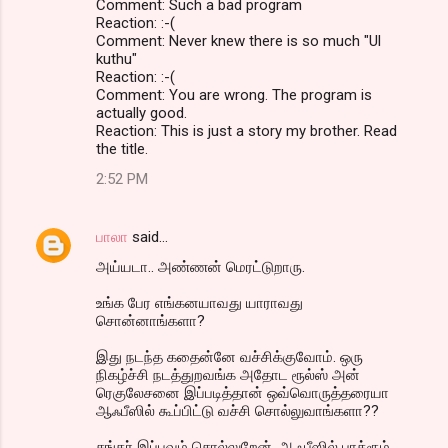
Comment: Such a bad program
Reaction: :-(
Comment: Never knew there is so much "Ul
kuthu"
Reaction: :-(
Comment: You are wrong. The program is
actually good.
Reaction: This is just a story my brother. Read
the title.
2:52 PM
பாலா
said…
அய்யடா.. அண்ணன் மெரட்டுறாரு.
உங்க பேர எங்கனயாவது யாராவது
சொன்னாங்களா?
இது நடந்த கதைன்னே வச்சிக்குவோம். ஒரு
நிகழ்ச்சி நடத்துறவங்க அதோட ரூல்ஸ் அன்
ரெகுலேசனை இப்படித்தான் ஒவ்வொருத்தரையா
ஆஃபீஸில் கூப்பிட்டு வச்சி சொல்லுவாங்களா??
சங்கர் இப்பவும் சொல்லுறேன். ஆஃபீஸில் பாத்ரூம்