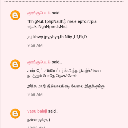
குரங்குபெடல்
said…
C
fhh;gNul; fphpNal;lh;]; me;e epfo;r;rpia
o
elj;Jk; NghNj nedr;Nrd;
m
,e;j khwp jpy;yhyq;fb Ntiy ,Uf;Fk;D
m
9:58 AM
e
n
குரங்குபெடல்
said…
t
கார்பரேட் கிரியேட்டர்ஸ் அந்ந நிகழ்ச்சியை
s
நடத்தும் போதே நெனச்சேன்
இந்த மாறி தில்லாலங்கடி வேலை இருக்கும்னு
9:58 AM
vasu balaji
said…
நல்லாருக்கு:)