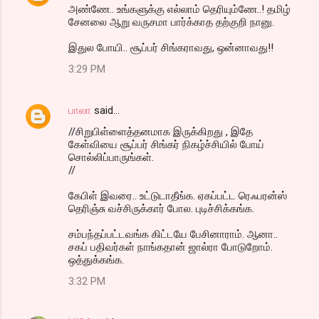
அண்ணே.. உங்களுக்கு எல்லாம் தெரியும்ணே..! தமிழ்
சேனலை ஆறு வருசமா பார்க்காத தற்குறி நானு.
இதுல போயி.. சூப்பர் சிங்கராவது, ஒன்னாவது!!
3:29 PM
பாலா
said…
//சிறுபிள்ளைத்தனமாக இருக்கிறது , இதே
கேள்வியை சூப்பர் சிங்கர் நிகழ்ச்சியில் போய்
சொல்லிப்பாருங்கள்.
//
கேபிள் இவரை.. உட்டுடாதீங்க. ஏகப்பட்ட ரெஃபரன்ஸ்
தெரிஞ்சு வச்சிருக்கார் போல. புடிச்சிக்கங்க.
சம்பந்தப்பட்டவங்க கிட்டயே பேசினாராம். ஆனா..
சகப் பதிவர்கள் நாங்கதான் ஜால்ரா போடுறோம்.
ஒத்துக்கங்க.
3:32 PM