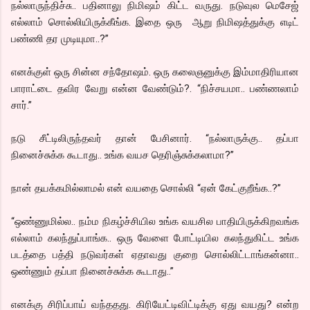
நல்லாருந்திச்சு.. பதினாலு நிமிஷம் கிட்ட வருது. நடுவுல மெசேஜ்
எல்லாம் சொல்லியிருக்கீங்க. இதை ஒரு ஆறு நிமிஷத்துக்கு எடிட்
பண்ணி தர முடியுமா..?”
எனக்குள் ஒரு சின்ன சந்தோஷம். ஒரு கலைஞனுக்கு இம்மாதிரியான
பாராட்டை தவிர வேறு என்ன வேண்டும்?. “நிச்சயமா.. பண்ணலாம்
சார்.”
நடு சீட்டிலிருந்தவர் தான் பேசினார். “நல்லாருக்கு.. தப்பா
நினைச்சுக்க கூடாது.. உங்க வயச தெரிஞ்சுக்கலாமா?”
நான் தயக்கமில்லாமல் என் வயதை சொல்லி “ஏன் கேட்குறீங்க..?”
“ஒண்ணுமில்ல.. நம்ம நிகழ்ச்சியில உங்க வயசில பாதியிருக்கிறவங்க
எல்லாம் கலந்துப்பாங்க.. ஒரு வேளை போட்டியில கலந்துகிட்ட உங்க
படத்தை பத்தி நடுவர்கள் ஏதாவது குறை சொல்லிட்டாங்கன்னா..
ஒண்ணும் தப்பா நினைச்சுக்க கூடாது..”
எனக்கு சிரிப்பாய் வந்ததது. கிரியேட்டிவிட்டிக்கு ஏது வயது? என்ற