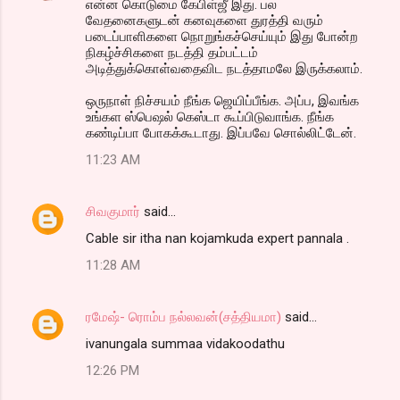
என்ன கொடுமை கேபிள்ஜீ இது. பல
வேதனைகளுடன் கனவுகளை துரத்தி வரும்
படைப்பாளிகளை நொறுங்கச்செய்யும் இது போன்ற
நிகழ்ச்சிகளை நடத்தி தம்பட்டம்
அடித்துக்கொள்வதைவிட நடத்தாமலே இருக்கலாம்.
ஒருநாள் நிச்சயம் நீங்க ஜெயிப்பீங்க. அப்ப, இவங்க
உங்கள ஸ்பெஷல் கெஸ்டா கூப்பிடுவாங்க. நீங்க
கண்டிப்பா போகக்கூடாது. இப்பவே சொல்லிட்டேன்.
11:23 AM
சிவகுமார்
said…
Cable sir itha nan kojamkuda expert pannala .
11:28 AM
ரமேஷ்- ரொம்ப நல்லவன்(சத்தியமா)
said…
ivanungala summaa vidakoodathu
12:26 PM