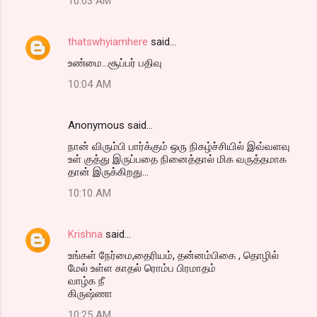
10:03 AM
thatswhyiamhere
said…
உண்மை...சூப்பர் பதிவு
10:04 AM
Anonymous said…
நான் விரும்பி பார்க்கும் ஒரு நிகழ்ச்சியில் இவ்வளவு
உள் குத்து இருப்பதை நினைத்தால் மிக வருத்தமாக
தான் இருக்கிறது...
10:10 AM
Krishna
said…
உங்கள் நேர்மை,தைரியம், தன்னம்பிகை , தொழில்
மேல் உள்ள காதல் ரொம்ப பிரமாதம்
வாழ்க நீ
கிருஷ்ணா
10:25 AM