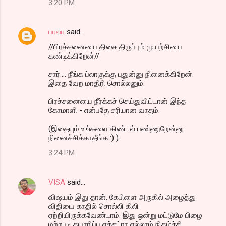
3:20 PM
பாலா
said…
//பிரச்சனையை திசை திருப்பும் முயற்சியை
கண்டிக்கிறேன்//
சார்.... நீங்க ப்லாகுக்கு புதுன்னு நினைக்கிறேன்.
இதை வேற மாதிரி சொல்லனும்.
பிரச்சனையை நீர்க்கச் செய்துவிட்டான் இந்த
கோமாளி - என்பதே சரியான வாதம்.
(இதையும் உங்களை கிண்டல் பண்ணுறேன்னு
நினைச்சிக்காதீங்க :) ).
3:24 PM
VISA
said…
விஷயம் இது தான். கேபிளை அருகில் அழைத்து
விதியை காதில் சொல்லி கிலி
ஏற்றியிருக்கவேண்டாம். இது ஒன்று மட்டுமே பிழை
மற்றபடி தயாரிப்பு எக்சட்ரா எல்லாம் நிகழ்ச்சி