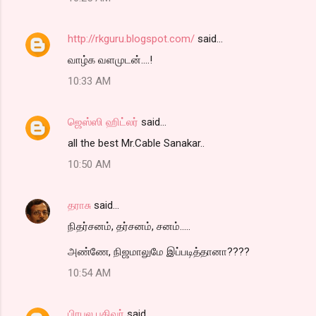
http://rkguru.blogspot.com/
said…
வாழ்க வளமுடன்....!
10:33 AM
ஜெஸ்ஸி ஹிட்லர்
said…
all the best Mr.Cable Sanakar..
10:50 AM
தராசு
said…
நிதர்சனம், தர்சனம், சனம்.....
அண்ணே, நிஜமாலுமே இப்படித்தானா????
10:54 AM
பிரபல பதிவர்
said…