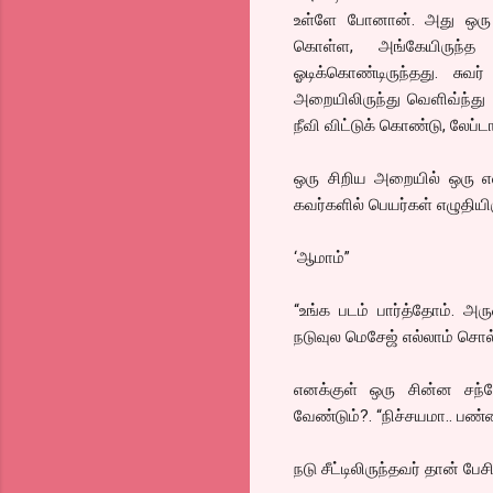
உள்ளே போனான். அது ஒரு 
கொள்ள, அங்கேயிருந்த 
ஓடிக்கொண்டிருந்தது. சுவர
அறையிலிருந்து வெளிவ்ந்த
நீவி விட்டுக் கொண்டு, லேப்
ஒரு சிறிய அறையில் ஒரு எல்.
கவர்களில் பெயர்கள் எழுதியிர
‘ஆமாம்”
“உங்க படம் பார்த்தோம். அரு
நடுவுல மெசேஜ் எல்லாம் சொல்
எனக்குள் ஒரு சின்ன சந
வேண்டும்?. “நிச்சயமா.. பண்ண
நடு சீட்டிலிருந்தவர் தான் பே