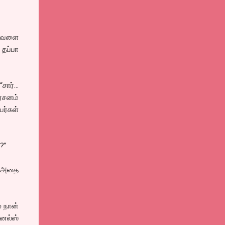
ு வேளை
 தப்பா
“சார்…
்சனம்
ர்கள்
.?”
ு அதை
 நான்
னல்ஸ்