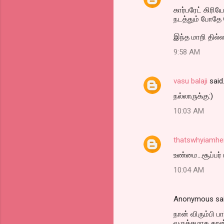
கார்பரேட் கிரிய
s
நடத்தும் போதே
இந்த மாறி தில்
9:58 AM
vasu balaji
said
நல்லாருக்கு:)
10:03 AM
thatswhyiamhe
உண்மை...சூப்பர்
10:04 AM
Anonymous sa
நான் விரும்பி ப
வருத்தமாக தான்