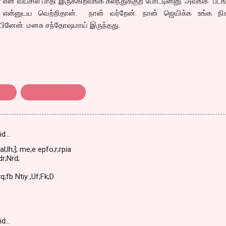
 என் வயசில பாதி இருக்கிறவங்க கலந்துக்குற போட்டின்னு. அவங்க படங
என்னுடய வெற்றிதான். நான் வர்றேன். நான் ஜெயிக்க உங்க நிகழ
பினேன். மனசு சந்தோஷமாய் இருந்தது.
கதை
நிதர்சன கதைகள்
id…
l;lh;]; me;e epfo;r;rpia
dr;Nrd;
yq;fb Ntiy ,Uf;Fk;D
id…