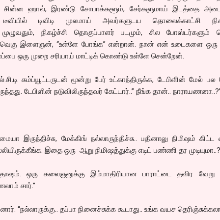
சின்ன ஹால், இரண்டு சோபாக்களூம், சேர்களுமாய் இடத்தை அடைத
டீவியில் டிவிடி முலமாய் அவர்களுடய தொலைக்காட்சி நிகழ
் முழுவதும், நிகழ்ச்சி தொகுப்பாளர் படமும், சில போஸ்டர்களும் த
ு வெகு இளைஞன், “உள்ளே போங்க” என்றான். நான் என் உடைகளை ஒரு
டாப்பை ஒரு முறை சரியாய் மாட்டிக் கொண்டு உள்ளே சென்றேன்.
சி.டி கம்ப்யூட்டருடன் மூன்று பேர் உட்காந்திருக்க, டேபிளின் மேல் பல
ுந்தது. டேபிளின் நடுவிலிருந்தவர் கேட்டார்..” நீங்க தான்.. நாராயணனா..?
மையா இருந்திச்சு, மேக்கிங் நல்லாருந்திச்சு.. பதினாலு நிமிஷம் கிட்ட 
லியிருக்கீங்க. இதை ஒரு ஆறு நிமிஷத்துக்கு எடிட் பண்ணி தர முடியுமா..?
்தோஷம். ஒரு கலைஞனுக்கு இம்மாதிரியான பாராட்டை தவிர வேறு
லாம் சார்.”
சினார். “நல்லாருக்கு.. தப்பா நினைச்சுக்க கூடாது.. உங்க வயச தெரிஞ்சுக்க