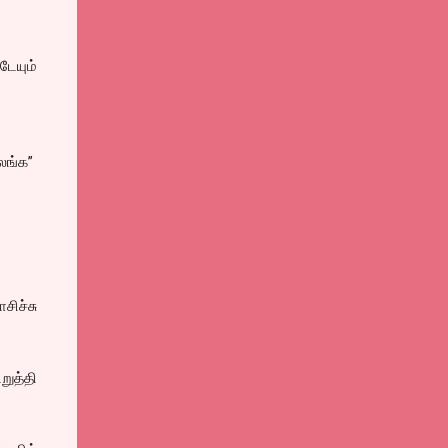
டேயும்
ைங்க”
சிச்சு
ுத்தி