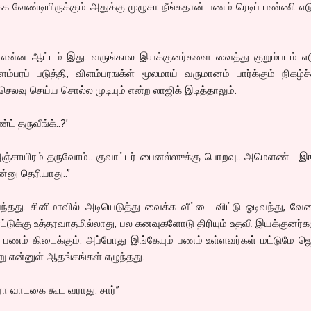
க வேண்டியிருக்கும் அதுக்கு முழுசா நீங்கதான் பணம் ரெடிப் பண்ணி எடு
என்ன ஆட்டம் இது. வருங்கால இயக்குனர்களை வைத்து குறும்படம் எடு
ப் படுத்தி, விளம்பரஙக்ள் மூலமாய் வருமானம் பார்க்கும் நிகழ்ச்ச
லவு செய்ய சொல்ல முடியும் என்ற லாஜிக் இடித்தாலும்.
ட் தருவீங்க்..?’
ஞ்சாயிரம் தருவோம்.. குவாட்டர் பைனல்ஸுக்கு பொறவு.. அமெளண்ட இங்
னு தெரியாது..”
்தது. சினிமாவில் அடியெடுத்து வைக்க வீட்டை விட்டு ஓடிவந்து, வ
ட்டுக்கு உத்தரவாதமில்லாது, பல கனவுகளோடு திரியும் உதவி இயக்குனர்க
்க பணம் கிடைக்கும். அப்போது இங்கேயும் பணம் உள்ளவர்கள் மட்டுமே ஜ
ு என்னுள் ஆதங்கங்கள் எழுந்தது.
மரா வாடகை கூட வராது. சார்”