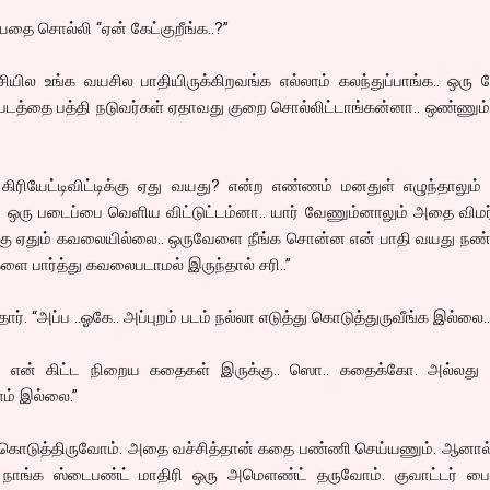
யதை சொல்லி “ஏன் கேட்குறீங்க..?”
்சியில உங்க வயசில பாதியிருக்கிறவங்க எல்லாம் கலந்துப்பாங்க.. ஒர
க படத்தை பத்தி நடுவர்கள் ஏதாவது குறை சொல்லிட்டாங்கன்னா.. ஒண்ணும்
. கிரியேட்டிவிட்டிக்கு ஏது வயது? என்ற எண்ணம் மனதுள் எழுந்தாலும் 
ஒரு படைப்பை வெளிய விட்டுட்டம்னா.. யார் வேணும்னாலும் அதை விமர
்கு ஏதும் கவலையில்லை.. ஒருவேளை நீங்க சொன்ன என் பாதி வயது நண்ப
ளை பார்த்து கவலைபடாமல் இருந்தால் சரி..”
ார். “அப்ப ..ஓகே.. அப்புறம் படம் நல்லா எடுத்து கொடுத்துருவீங்க இல்லை.
ார்.. என் கிட்ட நிறைய கதைகள் இருக்கு.. ஸொ.. கதைக்கோ. அல்லத
ளம் இல்லை.”
க் கொடுத்திருவோம். அதை வச்சித்தான் கதை பண்ணி செய்யணும். ஆனால்
நாங்க ஸ்டைபண்ட் மாதிரி ஒரு அமெளண்ட் தருவோம். குவாட்டர் பை