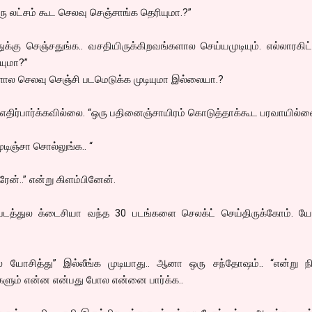
ு லட்சம் கூட செலவு செஞ்சாங்க தெரியுமா.?”
ு செஞ்சதுங்க.. வசதியிருக்கிறவங்களால செய்யமுடியும். எல்லாரகிட்
ியுமா?”
களால செலவு செஞ்சி படமெடுக்க முடியுமா இல்லையா.?
 எதிர்பார்க்கவில்லை. “ஒரு பதினைஞ்சாயிரம் கொடுத்தாக்கூட பரவாயில்ல
டிஞ்சா சொல்லுங்க.. “
்ரேன்..” என்று கிளம்பினேன்.
் படத்துல க்டைசியா வந்த 30 படங்களை செலக்ட் செய்திருக்கோம். யோ
 யோசித்து” இல்லீங்க முடியாது.. ஆனா ஒரு சந்தோஷம்.. “என்று நிற
களும் என்ன என்பது போல என்னை பார்க்க..