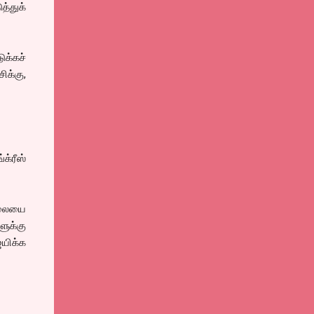
த்துக்
க்கச்
ிக்கு,
க்ரீஸ்
ேலையை
ளுக்கு
ெயிக்க