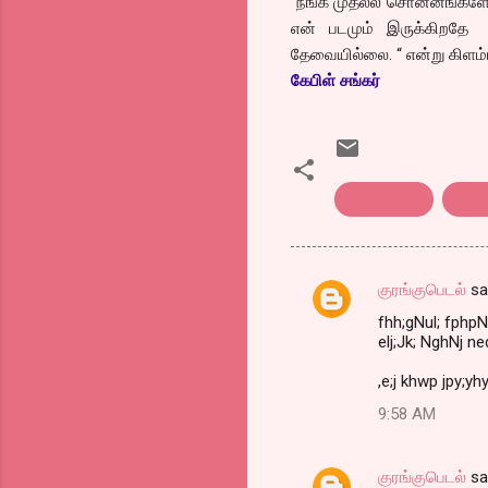
“நீஙக் முதல்ல சொன்னீங்களே
என் படமும் இருக்கிறதே 
தேவையில்லை. “ என்று கிளம்
கேபிள் சங்கர்
short story
சிறு
குரங்குபெடல்
sa
C
fhh;gNul; fphpNa
o
elj;Jk; NghNj ne
m
,e;j khwp jpy;yh
m
9:58 AM
e
n
குரங்குபெடல்
sa
t