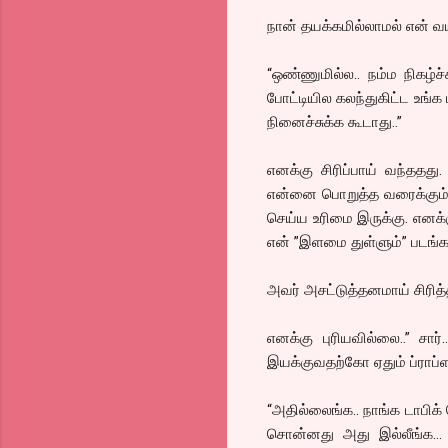
நான் தயக்கமில்லாமல் என் வ
“ஒண்ணுமில்ல.. நம்ம நிகழ்ச
போட்டியில கலந்துகிட்ட உங்
நினைச்சுக்க கூடாது..”
எனக்கு சிரிப்பாய் வந்ததது
என்னை பொறுத்த வரைக்கும் 
செய்ய உரிமை இருக்கு. எனக
என் ”இளமை துள்ளும்” படங்க
அவர் அசட்டுத்தனமாய் சிரித்த
எனக்கு புரியவில்லை..” ச
இயக்குவதற்கோ ஏதும் ப்ராப்
“அதில்லைங்க.. நாங்க டாபி
சொன்னது அது இல்லீங்க… 