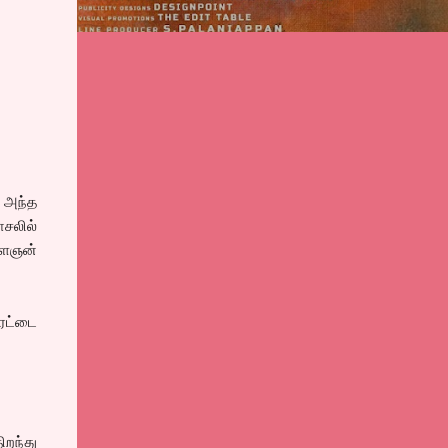
் அந்த
ாசலில்
இளைஞன்
ெட்டை
ிறந்து