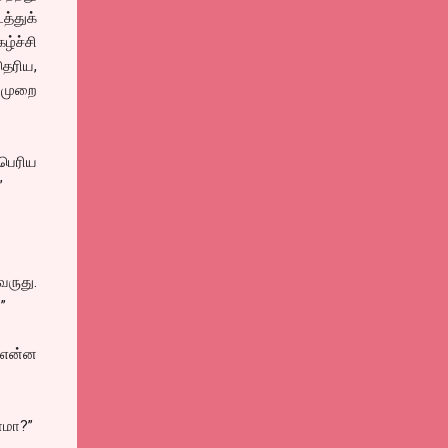
்துக்
்ச்சி
ெரிய,
 முறை
 பெரிய
”
வருது.
”
 என்ன
லாமா?”