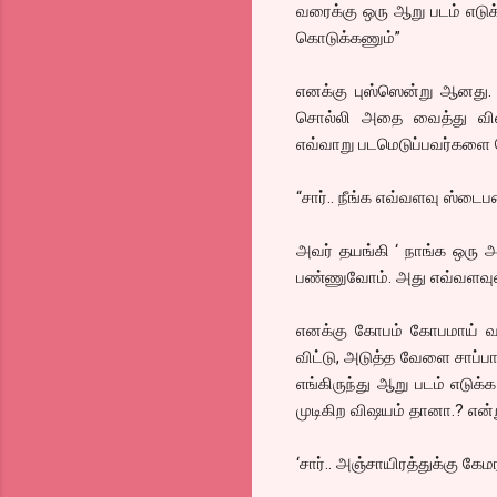
வரைக்கு ஒரு ஆறு படம் எடுக்
கொடுக்கணும்”
எனக்கு புஸ்ஸென்று ஆனது. 
சொல்லி அதை வைத்து விளம்பர
எவ்வாறு படமெடுப்பவர்களை செ
“சார்.. நீங்க எவ்வளவு ஸ்டைபண்
அவர் தயங்கி ‘ நாங்க ஒரு அ
பண்ணுவோம். அது எவ்வளவுன்
எனக்கு கோபம் கோபமாய் வந
விட்டு, அடுத்த வேளை சாப்பா
எங்கிருந்து ஆறு படம் எடுக
முடிகிற விஷயம் தானா.? என்ற
‘சார்.. அஞ்சாயிரத்துக்கு கே