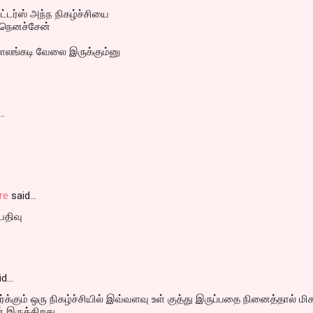
ேட்டர்ஸ் அந்ந நிகழ்ச்சியை
 நெனச்சேன்
லாலங்கடி வேலை இருக்கும்னு
…
re
said…
 பதிவு
id…
ார்க்கும் ஒரு நிகழ்ச்சியில் இவ்வளவு உள் குத்து இருப்பதை நினைத்தால் மி
 இருக்கிறது...