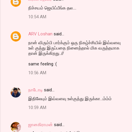
நிச்சயம் ஜெயிப்பீங்க தல....
10:54 AM
ARV Loshan
said…
நான் விரும்பி பார்க்கும் ஒரு நிகழ்ச்சியில் இவ்வளவு
உள் குத்து இருப்பதை நினைத்தால் மிக வருத்தமாக
தான் இருக்கிறது..//
same feeling :(
10:56 AM
நாடோடி
said…
இதிலேயும் இவ்வ‌ள‌வு உள்குத்து இருக்கா...ம்ம்ம்
10:59 AM
ஜானகிராமன்
said…