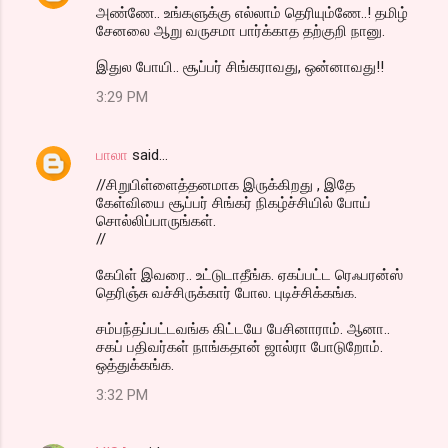
அண்ணே.. உங்களுக்கு எல்லாம் தெரியும்ணே..! தமிழ்
சேனலை ஆறு வருசமா பார்க்காத தற்குறி நானு.
இதுல போயி.. சூப்பர் சிங்கராவது, ஒன்னாவது!!
3:29 PM
பாலா
said…
//சிறுபிள்ளைத்தனமாக இருக்கிறது , இதே
கேள்வியை சூப்பர் சிங்கர் நிகழ்ச்சியில் போய்
சொல்லிப்பாருங்கள்.
//
கேபிள் இவரை.. உட்டுடாதீங்க. ஏகப்பட்ட ரெஃபரன்ஸ்
தெரிஞ்சு வச்சிருக்கார் போல. புடிச்சிக்கங்க.
சம்பந்தப்பட்டவங்க கிட்டயே பேசினாராம். ஆனா..
சகப் பதிவர்கள் நாங்கதான் ஜால்ரா போடுறோம்.
ஒத்துக்கங்க.
3:32 PM