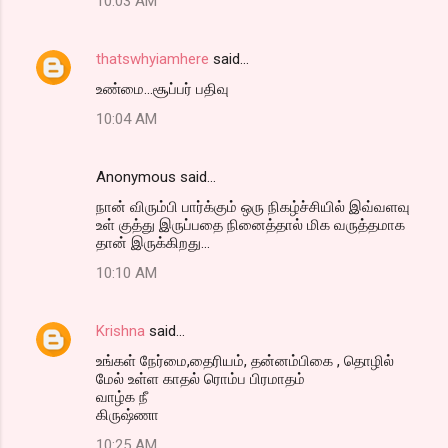
10:03 AM
thatswhyiamhere
said…
உண்மை...சூப்பர் பதிவு
10:04 AM
Anonymous said…
நான் விரும்பி பார்க்கும் ஒரு நிகழ்ச்சியில் இவ்வளவு
உள் குத்து இருப்பதை நினைத்தால் மிக வருத்தமாக
தான் இருக்கிறது...
10:10 AM
Krishna
said…
உங்கள் நேர்மை,தைரியம், தன்னம்பிகை , தொழில்
மேல் உள்ள காதல் ரொம்ப பிரமாதம்
வாழ்க நீ
கிருஷ்ணா
10:25 AM