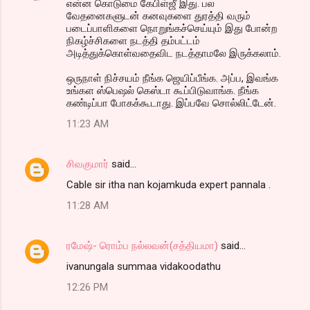
என்ன கொடுமை கேபிள்ஜீ இது. பல
வேதனைகளுடன் கனவுகளை துரத்தி வரும்
படைப்பாளிகளை நொறுங்கச்செய்யும் இது போன்ற
நிகழ்ச்சிகளை நடத்தி தம்பட்டம்
அடித்துக்கொள்வதைவிட நடத்தாமலே இருக்கலாம்.
ஒருநாள் நிச்சயம் நீங்க ஜெயிப்பீங்க. அப்ப, இவங்க
உங்கள ஸ்பெஷல் கெஸ்டா கூப்பிடுவாங்க. நீங்க
கண்டிப்பா போகக்கூடாது. இப்பவே சொல்லிட்டேன்.
11:23 AM
சிவகுமார்
said…
Cable sir itha nan kojamkuda expert pannala .
11:28 AM
ரமேஷ்- ரொம்ப நல்லவன்(சத்தியமா)
said…
ivanungala summaa vidakoodathu
12:26 PM