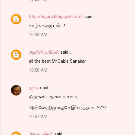
http://rkguru.blogspot.com/
said…
வாழ்க வளமுடன்....!
10:33 AM
ஜெஸ்ஸி ஹிட்லர்
said…
all the best Mr.Cable Sanakar..
10:50 AM
தராசு
said…
நிதர்சனம், தர்சனம், சனம்.....
அண்ணே, நிஜமாலுமே இப்படித்தானா????
10:54 AM
பிரபல பதிவர்
said…