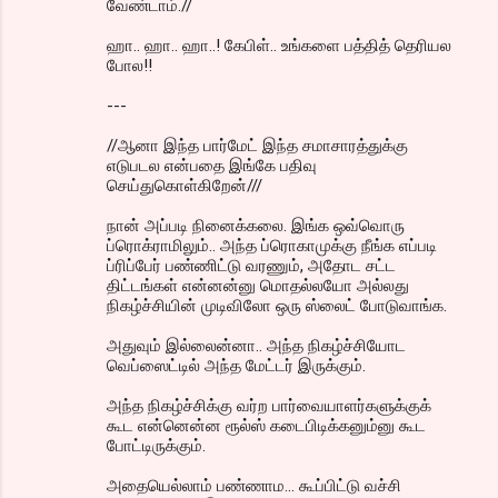
வேண்டாம்.//
ஹா.. ஹா.. ஹா..! கேபிள்.. உங்களை பத்தித் தெரியல
போல!!
---
//ஆனா இந்த பார்மேட் இந்த சமாசாரத்துக்கு
எடுபடல என்பதை இங்கே பதிவு
செய்துகொள்கிறேன்///
நான் அப்படி நினைக்கலை. இங்க ஒவ்வொரு
ப்ரொக்ராமிலும்.. அந்த ப்ரொகாமுக்கு நீங்க எப்படி
ப்ரிப்பேர் பண்ணிட்டு வரணும், அதோட சட்ட
திட்டங்கள் என்னன்னு மொதல்லயோ அல்லது
நிகழ்ச்சியின் முடிவிலோ ஒரு ஸ்லைட் போடுவாங்க.
அதுவும் இல்லைன்னா.. அந்த நிகழ்ச்சியோட
வெப்ஸைட்டில் அந்த மேட்டர் இருக்கும்.
அந்த நிகழ்ச்சிக்கு வர்ற பார்வையாளர்களுக்குக்
கூட என்னென்ன ரூல்ஸ் கடைபிடிக்கனும்னு கூட
போட்டிருக்கும்.
அதையெல்லாம் பண்ணாம... கூப்பிட்டு வச்சி