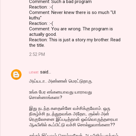
Comment: Such a bad program
Reaction: :-(
Comment: Never knew there is so much "Ul
kuthu"
Reaction: :-(
Comment: You are wrong. The program is
actually good.
Reaction: This is just a story my brother. Read
the title.
2:52 PM
பாலா
said…
அய்யடா.. அண்ணன் மெரட்டுறாரு.
உங்க பேர எங்கனயாவது யாராவது
சொன்னாங்களா?
இது நடந்த கதைன்னே வச்சிக்குவோம். ஒரு
நிகழ்ச்சி நடத்துறவங்க அதோட ரூல்ஸ் அன்
ரெகுலேசனை இப்படித்தான் ஒவ்வொருத்தரையா
ஆஃபீஸில் கூப்பிட்டு வச்சி சொல்லுவாங்களா??
சங்கர் இப்பவும் சொல்லுறேன். ஆஃபீஸில் பாத்ரூம்