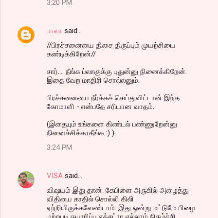
3:20 PM
பாலா
said…
//பிரச்சனையை திசை திருப்பும் முயற்சியை
கண்டிக்கிறேன்//
சார்.... நீங்க ப்லாகுக்கு புதுன்னு நினைக்கிறேன்.
இதை வேற மாதிரி சொல்லனும்.
பிரச்சனையை நீர்க்கச் செய்துவிட்டான் இந்த
கோமாளி - என்பதே சரியான வாதம்.
(இதையும் உங்களை கிண்டல் பண்ணுறேன்னு
நினைச்சிக்காதீங்க :) ).
3:24 PM
VISA
said…
விஷயம் இது தான். கேபிளை அருகில் அழைத்து
விதியை காதில் சொல்லி கிலி
ஏற்றியிருக்கவேண்டாம். இது ஒன்று மட்டுமே பிழை
மற்றபடி தயாரிப்பு எக்சட்ரா எல்லாம் நிகழ்ச்சி