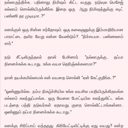
நல்லாருந்திச்சு.. பதினாலு நிமிஷம் கிட்ட வருது. நடுவுல மெசேஜ்
எல்லாம் சொல்லியிருக்கீங்க. இதை ஒரு ஆறு நிமிஷத்துக்கு எடிட்
பண்ணி தர முடியுமா..?”
எனக்குள் ஒரு சின்ன சந்தோஷம். ஒரு கலைஞனுக்கு இம்மாதிரியான
பாராட்டை தவிர வேறு என்ன வேண்டும்?. “நிச்சயமா.. பண்ணலாம்
சார்.”
நடு சீட்டிலிருந்தவர் தான் பேசினார். “நல்லாருக்கு.. தப்பா
நினைச்சுக்க கூடாது.. உங்க வயச தெரிஞ்சுக்கலாமா?”
நான் தயக்கமில்லாமல் என் வயதை சொல்லி “ஏன் கேட்குறீங்க..?”
“ஒண்ணுமில்ல.. நம்ம நிகழ்ச்சியில உங்க வயசில பாதியிருக்கிறவங்க
எல்லாம் கலந்துப்பாங்க.. ஒரு வேளை போட்டியில கலந்துகிட்ட உங்க
படத்தை பத்தி நடுவர்கள் ஏதாவது குறை சொல்லிட்டாங்கன்னா..
ஒண்ணும் தப்பா நினைச்சுக்க கூடாது..”
எனக்கு சிரிப்பாய் வந்ததது. கிரியேட்டிவிட்டிக்கு ஏது வயது? என்ற