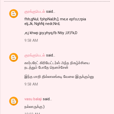
குரங்குபெடல்
said…
C
fhh;gNul; fphpNal;lh;]; me;e epfo;r;rpia
o
elj;Jk; NghNj nedr;Nrd;
m
,e;j khwp jpy;yhyq;fb Ntiy ,Uf;Fk;D
m
9:58 AM
e
n
குரங்குபெடல்
said…
t
கார்பரேட் கிரியேட்டர்ஸ் அந்ந நிகழ்ச்சியை
s
நடத்தும் போதே நெனச்சேன்
இந்த மாறி தில்லாலங்கடி வேலை இருக்கும்னு
9:58 AM
vasu balaji
said…
நல்லாருக்கு:)