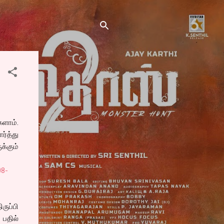
களாம்.
்த்து
்கும்
08-
ருப்பி
 பதில்