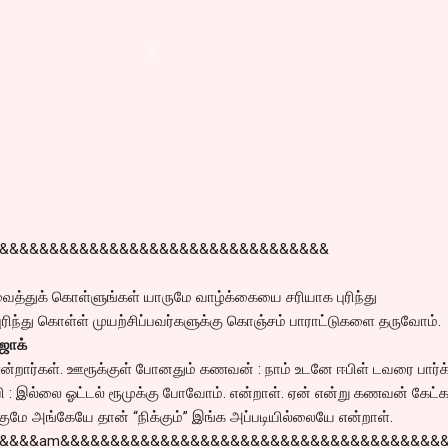
&&&&&&&&&&&&&&&&&&&&&&&&&&&&&&&&&
த்துக் கொள்ளுங்கள் யாருமே வாழ்க்கையை சரியாக புரிந்து
ந்து கொள்ள் முயற்சிப்பவர்களுக்கு கொஞ்சம் பாராட்டுகளை தருவோம்.
ோக்
சென்றார்கள். ஊரூக்குள் போனதும் கணவன் : நாம் உடனே ஈபிள் டவரை பார்க
 இல்லை ஓட்டல் ரூமுக்கு போவோம். என்றாள். ஏன் என்று கணவன் கேட்
குமே அங்கேயே தான் “நிக்கும்” இங்க அப்படியில்லையே என்றாள்.
&&&&am&&&&&&&&&&&&&&&&&&&&&&&&&&&&&&&&&&&&&&