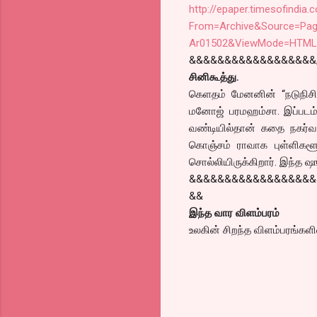
http://epaper.timesofindia.
From=Archive&Source=Pag
Ar01502&ViewMode=HTM
&&&&&&&&&&&&&&&&&&
சினிகூத்து.
கெளதம் மேனனின் “நடுநிசி 
மனோஜ் பரமஹம்சா. இப்படம் சூப
வண்டியில்தான் கதை நகர்வ
கொஞ்சம் ராவாக புள்ளிகள
சொல்லியிருக்கிறார். இந்த ஷ
&&&&&&&&&&&&&&&&&&
&&
இந்த வார விளம்பரம்
உலகின் சிறந்த விளம்பரங்களி