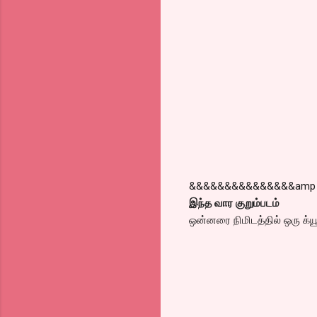
&&&&&&&&&&&&&&&amp
இந்த வார குறும்படம்
ஒன்னரை நிமிடத்தில் ஒரு க்யூ