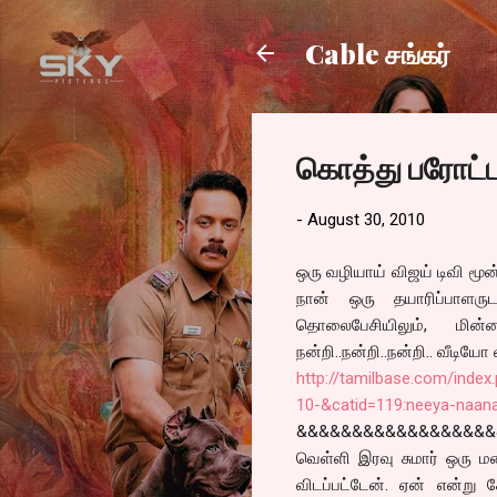
Cable சங்கர்
கொத்து பரோட்
-
August 30, 2010
ஒரு வழியாய் விஜய் டிவி மூன்
நான் ஒரு தயாரிப்பாளருடன
தொலைபேசியிலும், மின்ன
நன்றி..நன்றி..நன்றி.. வீடியோ 
http://tamilbase.com/inde
10-&catid=119:neeya-naan
&&&&&&&&&&&&&&&&&
வெள்ளி இரவு சுமார் ஒரு மணி
விடப்பட்டேன். ஏன் என்று க