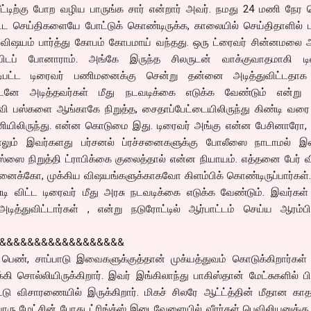
ீட்டிற்கு போற வழிய பாருங்க சார் என்றார் அவர். நமது 24 மணி நேர 
ட செய்திகளையே போட்டுக் கொண்டிருக்க, காலையில் செய்திதாளில் பா
 விஷயம் பார்த்து கோபம் கோபமாய் வந்தது. ஒரு ட்ரைவர் சின்னமலை 
பிடப் போனாராம். அங்கே இருந்த சிலருடன் வாக்குவாதமாகி டி
. அடிபட்ட டிரைவர் பணிமனைக்கு சென்று தன்னை அடித்துவிட்டதாக
டனே அடித்தவர்கள் மீது நடவடிக்கை எடுக்க வேண்டும் என்று 
ரவி பஸ்களை ஆங்காகே நிறுத்த, சைதாப்பேட்டையிலிருந்து கிண்டி வரை
 மணியிலிருந்து. என்ன கொடுமை இது. டிரைவர் அங்கு என்ன பேசினாரோ,
ும் இவர்களது பர்சனல் ப்ரச்சனைகளுக்கு போலீஸை நாடாமல் இவ
 பஸ்ஸை நிறுத்தி ட்ராபிக்கை குலைத்தால் என்ன நியாயம். எத்தனை பேர்
னைக்கோ, முக்கிய விஷயங்களுக்காகவோ கிளம்பிக் கொண்டிருப்பார்கள்.
 விட்ட டிரைவர் மீது அரசு நடவடிக்கை எடுக்க வேண்டும். இவர்கள்
த்துவிட்டார்கள் , என்று நடுரோட்டில் ஆர்பாட்டம் செய்ய ஆரம்பித
&&&&&&&&&&&&&&&&&&
 பெண், சாப்பாடு இவைகளுக்குத்தான் முக்யத்துவம் கொடுக்கிறார்கள்
க்கி சொல்லியிருக்கிறார். இவர் இங்கிலாந்து பாகிஸ்தான் மேட்சுகளில் பி
்டு விசாரணையில் இருக்கிறார். மிகச் சிலரே ஆட்ட்த்தின் மீதான கா
ு மேட்சின் போது ட்ரிங்க்ஸ் இடைவேளையில் வீரர்கள் பெவிலியனுக்கு