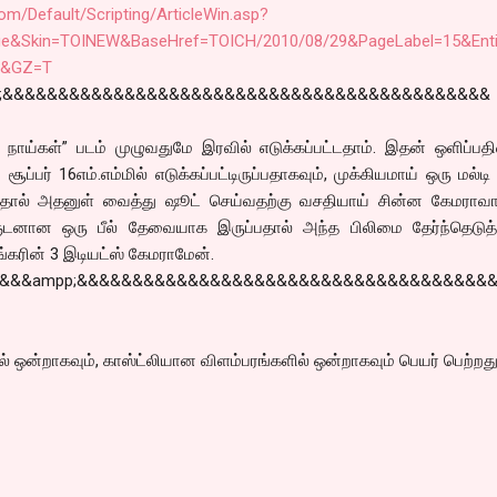
com/Default/Scripting/ArticleWin.asp?
e&Skin=TOINEW&BaseHref=TOICH/2010/08/29&PageLabel=15&Enti
L&GZ=T
;&&&&&&&&&&&&&&&&&&&&&&&&&&&&&&&&&&&&&&&&&&&&
நாய்கள்” படம் முழுவதுமே இரவில் எடுக்கப்பட்டதாம். இதன் ஒளிப்பத
்பர் 16எம்.எம்மில் எடுக்கப்பட்டிருப்பதாகவும், முக்கியமாய் ஒரு மல்டி 
தால் அதனுள் வைத்து ஷூட் செய்வதற்கு வசதியாய் சின்ன கேமராவாக
ூடனான ஒரு பீல் தேவையாக இருப்பதால் அந்த பிலிமை தேர்ந்தெடுத
ங்கரின் 3 இடியட்ஸ் கேமராமேன்.
&&&ampp;&&&&&&&&&&&&&&&&&&&&&&&&&&&&&&&&&&&&&
ல் ஒன்றாகவும், காஸ்ட்லியான விளம்பரங்களில் ஒன்றாகவும் பெயர் பெற்றது