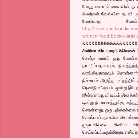
போது கையில் வாஸலின் தடவ
அவர்கள் வேஸ்லின் தடவி பந்
போடுவது போன்
http://timesofindia.indiat
women-food-Bookie/artic
&&&&&&&&&&&&&&&&&&
சினிமா வியாபாரம் &லெமன் ட்ர
சென்ற வாரம் ஒரு போன்கா
தயாரிப்பதாகவும், தினத்தந்த
வாங்கியதாகவும் சொன்னார். 
நிச்சயம் அடுத்த மாதத்தில
ரெண்டு விஷயம். ஒன்று இப்பு
இன்னொரு விஷயம் தினத்தந்தி
ஒன்று நியாபகத்துக்கு வந்தது
சொன்னது. ஒரு புத்தகத்தை சர
சொம்படிப்பதாகவே சொன்னாலு
முடியவில்லை. சினிமா வி
செய்யப்பட்டிருக்கிறது. என்