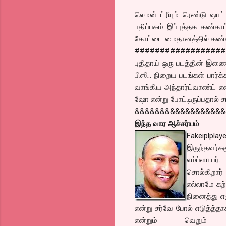
லெமன் ட்ரீயும் ரெண்டு ஷாட்
பதிப்பகம் இப்புத்தக கண்காட
கோட்டை மைதானத்தில் கண்க
##################
புதிதாய் ஒரு படத்தின் இணை
பிஸி.. நிறைய படங்கள் பார்க
வாங்கிய அந்தார்ட்வாண்ட் எ
ஷோ என்று போட்டிருப்பதால் ச
&&&&&&&&&&&&&&&&&
இந்த வார ஆச்சர்யம்
Fakeiplpla
இருந்தவர்க
எம்ப்ளாயர்
சொல்கிறார
எல்லாமே கற
நினைத்து எ
என்று சர்வே போல் எடுத்த்த
என்றும் வெறும் ஜ