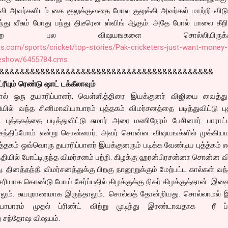
ி அவர்களிடம் கை குலுக்குவதை போல குலுக்கி அவர்கள் மாற்றி விடு
து வீசும் போது பந்து திடீரென ஸ்விங் ஆகும். அதே போல் பாலை கீறி
ற பல விஷயஙகளை சொல்லியிருக்கிறா
imes.com/sports/cricket/top-stories/Pak-cricketers-just-want-money-
leshow/6455784.cms
&&&&&&&&&&&&&&&&&&&&&&&&&&&&&&&&&&&&&&&&&&
ீயும் ரெண்டு ஷாட் டக்கீலாவும்
ல் ஒரு தயாரிப்பாளர், வெள்ளித்திரை இயக்குனர் விஜியை வைத்து
ியில் வந்த சினிமாவியாபாரம் புத்தகம் விமர்சனத்தை படித்துவிட்டு பு
புத்தகத்தை படித்துவிட்டு சுமார் அரை மணிநேரம் பேசினார். பாராட்ட
் சந்திப்போம் என்று சொன்னார். அவர் சொன்ன விஷயஙக்ளில் முக்கிய
த்தகம் ஒவ்வொரு தயாரிப்பாளர் இயக்குனரும் படிக்க வேண்டிய புத்த்கம் எ
யில் போட்டிருந்த விமர்சனம் பற்றி. கிழக்கு ஹரன்பிரசன்னா சொன்ன 
. தினத்தந்தி விமர்சனத்துக்கு பிறகு நானூறுக்கும் மேற்பட்ட கால்கள் வந
ியாக கொண்டு போய் சேர்ப்பதில் கிழக்குக்கு நிகர் கிழக்குத்தான். இத
ம். சுயபுராணமாக இருந்தாலும்.. சொல்லத் தோன்றியது. சொல்லாமல் இ
யாபாரம் முதல் ப்ரிண்ட் விற்று முடிந்து இரண்டாவதாக ரீ ப்ர
பது சந்தோஷ விஷயம்.