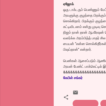
ஏஜோக்
ஒரு டாக்டரும் பெண்ணும் மேட
அவளுக்கு குழந்தை பிறக்கும் 
சொல்கிறார். பிறக்கும் குழந
கட்டிவிடலாம் என்று முடிவு செ
நிஜம் நான் தான் ஆபரேஷன் ச
வளர்க்க அரம்பித்த் பாதர் 
பையன் “என்ன சொல்கிறீர்கள்?
பிஷப்தான்” என்றார்.
பெண்கள் ஆசைப்படும் ஆணின் 
அவன் பேண்ட் பாக்கெட்டில் இர
&&&&&&&&&&&&&&&&&&
கேபிள் சங்கர்
Kothu parotta
க