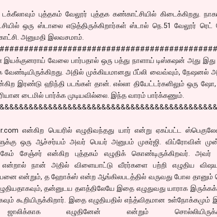
 டக்கீலாவும் புத்தகம் வேலூர் புத்தக கண்காட்சியில் கிடைக்கிறது. நா
்சியில் ஒரு ஸ்டாலை எடுத்திருக்கிறார்கள் ஸ்டால் நெ.51 வேலூர் ரெட் 
ாட்சி. அனுமதி இலவசமாம்.
############################################
 இயக்குனராய் வேலை பார்பதால் ஒரு பத்து நாளாய் டிஸ்கஷன் அது இது
்க வேண்டியிருக்கிறது. அதில் முக்கியமானது பீப்லி வைவ்வும், நேஷனல் அ
ன்கிற இரண்டு ஹிந்தி படங்கள் தான். எல்லா தியேட்டர்களிலும் ஒரு ஷ
ரியான டைமில் பார்க்க முடியவில்லை. இந்த வாரம் பார்க்கணும்.
&&&&&&&&&&&&&&&&&&&&&&&&&&&&&&&&&&&&&&&&&&&&&
yer.com என்கிற பெயரில் எழுதிவந்தது யார் என்று ஏகப்பட்ட ஸ்பெகுல
ளுக்கு ஒரு ஆச்சர்யம் அவர் பெயர் அனுபம் முகர்ஜி. விப்ரோவின் மு
. கேம் சேஞ்சர் என்கிற புத்தகம் எழுதிக் கொண்டிருக்கிறவர். அவர்
் என்றால் நான் அதில் விளையாட்டு வீரர்களை பற்றி எழுதிய விஷய
்பனை என்றும், த ஹோக்ஸ் என்ற ஆங்கிலபடத்தில் வருவது போல தானும் 
ழுதியதாகவும், தன்னுடய தளத்திலேயே இதை எழுதுவது யாராக இருக்கக்க
ாகவும் கூறியிருக்கிறார். இதை எழுதியதில் எந்த்விதமான உள்நோக்கமும்
ாலிக்காக எழுதினேன் என்றும் சொல்லியிருக்கிற