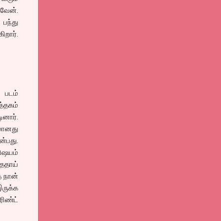
வேன்.
 பந்து
ர்.
 படம்
த்தகம்
ினார்.
மானது
ன்பது.
விஷயம்
்ததாய்
ை நான்
ருக்க
ிண்ட்