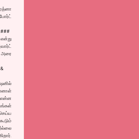
கரத்னா
போர்ட்
####
 என்று
வார்ட்
ோ, அரை
&&
ேஷனில்
ன்னாள்
 என்ன
ங்கள்
செய்ய
ூடும்
 இல்லை
ார்.