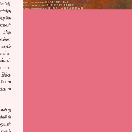
செய்தி
ர்த்த
அருகே
ரைவர்
 மற்ற
எல்லா
 கடும்
 என்ன
ர்கள்
 விமான
 இந்த
 போல்
்தால்
 என்று
க்ஸிங்
தலுடன்
 வரும்