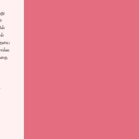
்து
யா
ில்
ல்
்தையை
சொல்ல
ந்தை
.