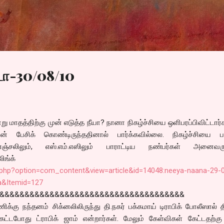
Skip to main content
டா-30/08/10
று மாதத்திற்கு முன் எடுத்த நீயா? நானா நிகழ்ச்சியை ஒளிபரப்பிவிட்டார்
் பேசிக் கொண்டிருந்ததினால் பார்க்கவில்லை. நிகழ்ச்சியை பார
ஞ்சலிலும், எஸ்.எம்.எஸிலும் பாராட்டிய நண்பர்கள் அனைவருக
லிங்க்
x.php?option=com_content&view=article&id=14048:neeya-naana-29-
a&Itemid=127
&&&&&&&&&&&&&&&&&&&&&&&&&&&&&&&&&&&&&&
க்கு நந்தனம் சிக்னலிலிருந்து தி.நகர் பக்கமாய் டிராபிக் போலீஸால் தி
ேட்டபோது ட்ராபிக் ஜாம் என்றார்கள். மேலும் கேள்விகள் கேட்டதற்கு