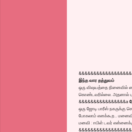
&&&&&&&&&&&&&&&&&&
இந்த வார தத்துவம்
ஒரு விஷயத்தை நினைவில் வை
கொண்டவரில்லை. அதனால் புரி
&&&&&&&&&&&&&&&&a
ஜ
ஒரு ஜோடி பாரீஸ் நகருக்கு 
போகலாம் எனக்கூற… மனைவி :
மனவி : ஈபிள் டவர் என்னைக்
&&&&&&&&&&&&&&&&&&