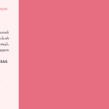
tyId=
ிவாளர்
பர்பஸ்
வும்,
்ததாக
&&&&
.