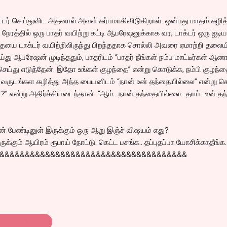
்டர் செய்துவிட அதனால் அவள் கர்பமாகிவிடுகிறாள். ஒன்பது மாதம் கழித
நேரத்தில் ஒரு பாதர் வயிற்று கட்டி ஆபரேஷனுக்காக வர, டாக்டர் ஒரு ஐடி
்தையை டாக்டர் வயிற்றிலிருந்து பிறந்ததாக சொல்லி அவரை ஏமாற்றி தலைய
ய்து ஆபரேஷன் முடிந்ததும், பாதரிடம் “பாதர் நீங்கள் நம்ப மாட்டீர்கள் ஆனா
ெய்து எடுத்தேன். இதோ உங்கள் குழந்தை” என்று கொடுக்க, நம்பி குழந
சில வருடங்கள கழித்து அந்த பையனிடம் “நான் உன் தந்தையில்லை” என்று 
” என்று அதிர்ச்சியடைந்தான். “ஆம்.. நான் தந்தையில்லை.. தாய்.. உன் த
பேண்டினுள் இருக்கும் ஒரு ஆறு இஞ்ச் விஷயம் எது?
ுக்கும் ஆயிரம் ரூபாய் நோட்டு. கெட்ட பசங்க.. தப்புதப்பா யோசிக்காதீங்க.
&&&&&&&&&&&&&&&&&&&&&&&&&&&&&&&&&&&&&
ொத்து பரோட்டா