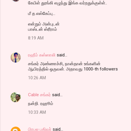
கேபிள் தூங்கி எழுந்து இங்க வர்றதுக்குள்ள்..
மீ த எஸ்கேப்பு...
என்றும் அன்புடன்
பாஸ்டன் ஸ்ரீராம்
8:19 AM
ரஹீம் கஸ்ஸாலி
said…
சங்கர் அண்ணாச்சி, நான்தான் உங்களின்
ஆயிரத்தில் ஒருவன். அதாவது 1000-th followers
10:26 AM
Cable சங்கர்
said…
நன்றி. ரஹூம்
10:33 AM
பிரபல பதிவர்
said…