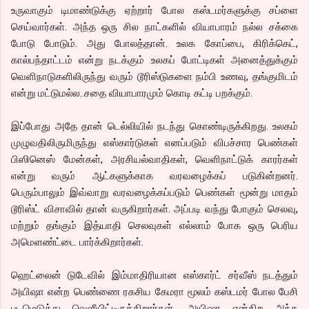
உருவாகும் டிமாண்டுக்கு ஏற்றார் போல கஸ்டமர்களுக்கு சப்ளை
செய்வார்கள். அந்த ஒரு சில நாட்களில் வியாபாரம் நல்ல சக்கை
போடு போடும். அது போலத்தான். உலக கோப்பை, கிரிக்கெட்,
கால்பந்தாட்டம் என்று நடக்கும் உலகப் போட்டிகள் அனைத்துக்கும்
வெளிநாடுகளிலிருந்து வரும் டூரிஸ்டுகளை நம்பி உணவு, தங்குமிடம்
என்று மட்டுமல்ல..சதை வியாபாரமும் கொடி கட்டி பறக்கும்.
இப்போது அதே தான் டெல்லியில் நடந்து கொண்டிருக்கிறது. உலகம்
முழுவதிலிருமிருந்து எஸ்கார்டுகள் எனப்படும் விபச்சார பெண்கள்
பிஸினெஸ் மேன்கள், அரசியல்வாதிகள், வெளிநாட்டுக் காரர்கள்
என்று வரும் ஆட்களுக்காக வரவழைக்கப் படுகின்றனர்.
பெரும்பாலும் இவ்வாறு வரவழைக்கப்படும் பெண்கள் மூன்று மாதம்
டூரிஸ்ட் விசாவில் தான் வருகிறார்கள். அப்படி வந்து போகும் செலவு,
மற்றும் தங்கும் இத்யாதி செலவுகள் எல்லாம் போக ஒரு பெரிய
அமெளண்ட்டை பார்க்கிறார்கள்.
ஹெட்லைன் டுடேவில் இம்மாதிரியான எஸ்கார்ட் சர்வீஸ் நடத்தும்
அயிஷா என்ற பெண்ணை ரகசிய கேமரா மூலம் கஸ்டமர் போல பேசி
படமெடுத்து வெளீயிட்டிருக்கிறார்கள். அயிஷா என்கிற அந்த