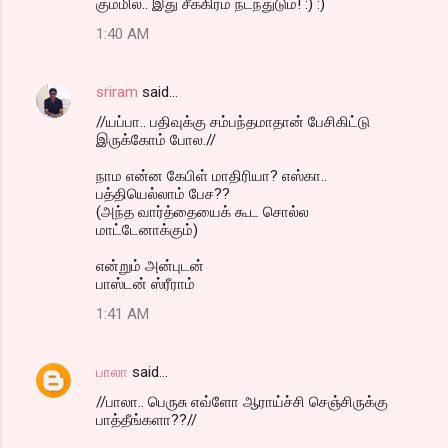
கும்மில.. இது சீக்கிரம் நடந்துடும்! :) :)
1:40 AM
sriram
said…
//யப்பா.. பதிவுக்கு சம்பந்தமாதான் பேசிகிட்டு
இருக்கோம் போல.//
நாம என்ன கேபிள் மாதிரியா? எஸ்கா..
பத்தியெல்லாம் பேச??
(அந்த வார்த்தையைக் கூட சொல்ல
மாட்டேனாக்கும்)
என்றும் அன்புடன்
பாஸ்டன் ஸ்ரீராம்
1:41 AM
பாலா
said…
//பாலா.. பெருசு எவ்ளோ ஆராய்ச்சி செஞ்சிருக்கு
பாத்தீங்களா??//