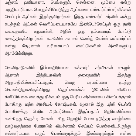
பஞ்சாப் ஹரியானா, பெங்களூர், சென்னை, மும்பை என்று
பகுதிவாரியாக பொறுக்கியெடுத்து ஆட்களை எஸ்கார்ட்ஸ் சர்வீஸ்கள்
செய்யும் ஆட்கள் இறக்குகிறார்கள். இந்த எஸ்கார்ட் சர்வீஸ் என்று
நடத்தும் ஆட்கள் வெளிப்படையாகவே இண்டெர்நெட்டில் ஒரு தனி
வலைதளமே உருவாக்கி, அதில் ஒரு நம்பரையும் போட்டு
வைத்திருக்கிறார்கள். கூகிளில் காமன் வெல்த் கேம்ஸ் எஸ்கார்ட்ஸ்
என்று தேடினால் வரிசையாய் சைட்டுகளின் அணிவகுப்பு
ஆரம்பிக்கிறது.
வெளிநாடுகளில் இம்மாதிரியான எஸ்கார்ட் சர்வீசுகள் சகஜம்.
ஆனால் இந்தியாவின் தலைநகரில் இதற்கு
அனுமதியில்லாவிட்டாலும், வெகு பரபரப்பான நடந்து
கொண்டுதானிருக்கிறது. ஹெட்லைன்ஸ் டுடேவின் வீடியோ
க்ளீப்பிங்கை வைத்து நிச்சயம் ஒரு பெரிய சர்ச்சையை கிளப்பத்தான்
போகிறது மற்ற அரசியல் கோஷ்டிகள். ஆனால் இது பற்றி டெல்லி
போலீஸுக்கு பெரிய அவேர்னெஸ் இருப்பதாய் தெரியவில்லை
என்கிறது ஹெச்.டி சேனல். சிறு தொழில் போல நடுத்தர வாழ்க்கை
வாழ்வதற்காக போராடும் விபச்சாரம் செய்யும் பெண்களீடமிருந்து
எஸ்கார்டடாக வரும் பெண்களூக்கும் இவர்களுக்கும் என்ன