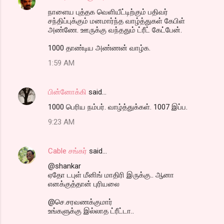
நாளைய புத்தக வெளியீட்டிற்கும் பதிவர்
சந்திப்புக்கும் மனமார்ந்த வாழ்த்துகள் கேபிள்
அண்ணே. ஊருக்கு வந்ததும் ட்ரீட் கேட்பேன்.
1000 தாண்டிய அண்ணன் வாழ்க.
1:59 AM
பின்னோக்கி
said…
1000 பெரிய நம்பர். வாழ்த்துக்கள். 1007 இப்ப.
9:23 AM
Cable சங்கர்
said…
@shankar
ஏதோ டபுள் மீனிங் மாதிரி இருக்கு.. ஆனா
எனக்குத்தான் புரியலை
@செ.சரவணக்குமார்
உங்களுக்கு இல்லாத ட்ரீட்டா..