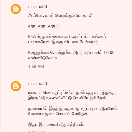
பாலா
said…
//எப்போ, நான் பொறக்கும் போதா //
ஹா.. ஹா.. ஹா..!!
கேபிள், நான் உங்களை ப்ரொட்டக்ட் பண்ணப்
பார்க்கறேன். இவரு விட மாட்டேங்கறார்.
வேணும்னா சொல்லுங்க. அவர் ஏரியாவில் 1-100
எண்ணிடுவோம்.
1:58 AM
பாலா
said…
மனசாட்சியை தட்டிட்டீங்க. நான் ஒரு வாரத்துக்கு
இந்த ‘பதிவுலகை’ விட்டு வெளியேறுகிறேன்.
நாளையில் இருந்து, எதாவது உருப்படியா ஆஃபீஸில்
வேலை எதுனா செய்யப் போறேன்.
இது.. இராமசாமி மீது சத்தியம்.