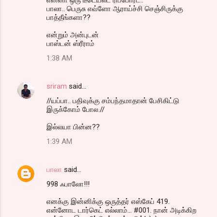
பாலா.. பெருசு எவ்ளோ ஆராய்ச்சி செஞ்சிருக்கு
பாத்தீங்களா??
என்றும் அன்புடன்
பாஸ்டன் ஸ்ரீராம்
1:38 AM
sriram
said…
//யப்பா.. பதிவுக்கு சம்பந்தமாதான் பேசிகிட்டு
இருக்கோம் போல.//
இல்லயா பின்ன??
1:39 AM
பாலா
said…
998 ஃபாலோ!!!
எனக்கு இன்னிக்கு ஒருத்தர் எஸ்கேப் 419.
என்னோட டார்கெட் எல்லாம்... #001. நான் அடிக்கிற