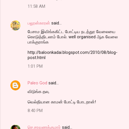
11:58 AM
பலூன்காரன்
said…
பேசாம இவிங்ககிட்ட போட்டிய நடத்துர வேலையை
கொடுத்திடலாம் போல். well organised ஆக வேலை
பாக்குராங்க
http://baloonkadai.blogspot.com/2010/08/blog-
post.html
1:01 PM
Paleo God
said…
விடுங்க தல,
வெல்தியான காமன் போட்டி போடறான்!
8:40 PM
செ.சரவணக்குமார்
said…