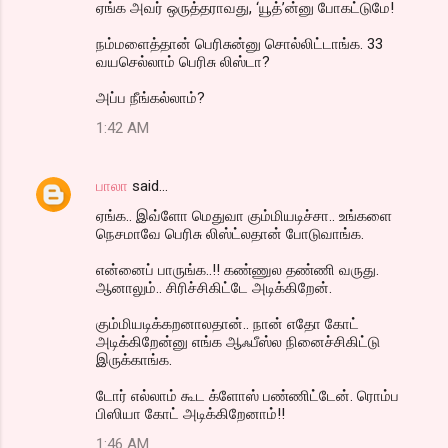
ஏங்க அவர் ஒருத்தராவது, ‘யூத்’ன்னு போகட்டுமே!
நம்மளைத்தான் பெரிசுன்னு சொல்லிட்டாங்க. 33
வயசெல்லாம் பெரிசு லிஸ்டா?
அப்ப நீங்கல்லாம்?
1:42 AM
பாலா
said…
ஏங்க.. இவ்ளோ மெதுவா கும்மியடிச்சா.. உங்களை
நெசமாவே பெரிசு லிஸ்ட்லதான் போடுவாங்க.
என்னைப் பாருங்க..!! கண்ணுல தண்ணி வருது.
ஆனாலும்.. சிரிச்சிகிட்டே அடிக்கிறேன்.
கும்மியடிக்கறனாலதான்.. நான் எதோ கோட்
அடிக்கிறேன்னு எங்க ஆஃபீஸ்ல நினைச்சிகிட்டு
இருக்காங்க.
டோர் எல்லாம் கூட க்ளோஸ் பண்ணிட்டேன். ரொம்ப
பிஸியா கோட் அடிக்கிறேனாம்!!
1:46 AM