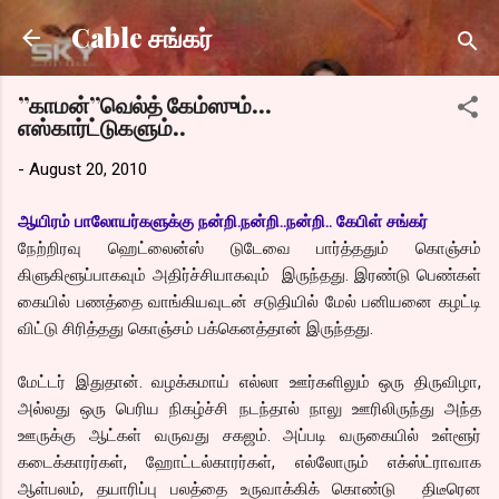
Skip to main content
Cable சங்கர்
”காமன்”வெல்த் கேம்ஸும்…
எஸ்கார்ட்டுகளும்..
-
August 20, 2010
ஆயிரம் பாலோயர்களுக்கு நன்றி.நன்றி..நன்றி.. கேபிள் சங்கர்
நேற்றிரவு ஹெட்லைன்ஸ் டுடேவை பார்த்ததும் கொஞ்சம்
கிளுகிளூப்பாகவும் அதிர்ச்சியாகவும் இருந்தது. இரண்டு பெண்கள்
கையில் பணத்தை வாங்கியவுடன் சடுதியில் மேல் பனியனை கழட்டி
விட்டு சிரித்தது கொஞ்சம் பக்கெனத்தான் இருந்தது.
மேட்டர் இதுதான். வழக்கமாய் எல்லா ஊர்களிலும் ஒரு திருவிழா,
அல்லது ஒரு பெரிய நிகழ்ச்சி நடந்தால் நாலு ஊரிலிருந்து அந்த
ஊருக்கு ஆட்கள் வருவது சகஜம். அப்படி வருகையில் உள்ளூர்
கடைக்காரர்கள், ஹோட்டல்காரர்கள், எல்லோரும் எக்ஸ்ட்ராவாக
ஆள்பலம், தயாரிப்பு பலத்தை உருவாக்கிக் கொண்டு திடீரென