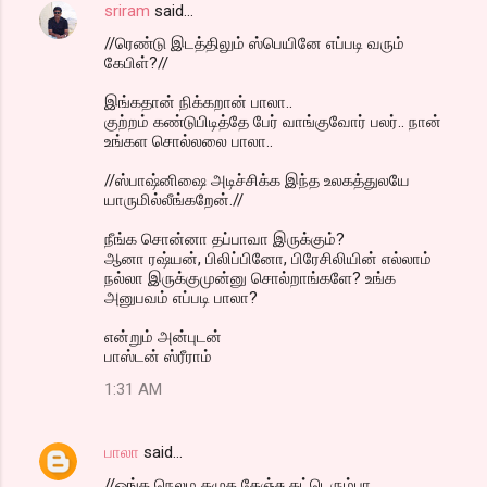
sriram
said…
//ரெண்டு இடத்திலும் ஸ்பெயினே எப்படி வரும்
கேபிள்?//
இங்கதான் நிக்கறான் பாலா..
குற்றம் கண்டுபிடித்தே பேர் வாங்குவோர் பலர்.. நான்
உங்கள சொல்லலை பாலா..
//ஸ்பாஷ்னிஷை அடிச்சிக்க இந்த உலகத்துலயே
யாருமில்லீங்கறேன்.//
நீங்க சொன்னா தப்பாவா இருக்கும்?
ஆனா ரஷ்யன், பிலிப்பினோ, பிரேசிலியின் எல்லாம்
நல்லா இருக்குமுன்னு சொல்றாங்களே? உங்க
அனுபவம் எப்படி பாலா?
என்றும் அன்புடன்
பாஸ்டன் ஸ்ரீராம்
1:31 AM
பாலா
said…
//ஒங்க நெலம கழுத தேஞ்சு கட்டெரும்பா