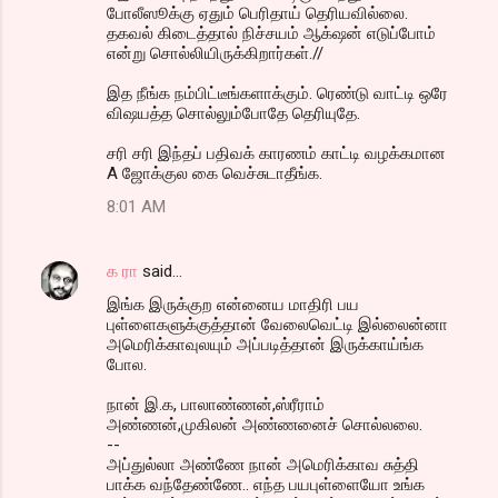
போலீஸூக்கு ஏதும் பெரிதாய் தெரியவில்லை.
தகவல் கிடைத்தால் நிச்சயம் ஆக்‌ஷன் எடுப்போம்
என்று சொல்லியிருக்கிறார்கள்.//
இத நீங்க நம்பிட்டீங்களாக்கும். ரெண்டு வாட்டி ஒரே
விஷயத்த சொல்லும்போதே தெரியுதே.
சரி சரி இந்தப் பதிவக் காரணம் காட்டி வழக்கமான
A ஜோக்குல கை வெச்சுடாதீங்க.
8:01 AM
க ரா
said…
இங்க இருக்குற என்னைய மாதிரி பய
புள்ளைகளுக்குத்தான் வேலைவெட்டி இல்லைன்னா
அமெரிக்காவுலயும் அப்படித்தான் இருக்காய்ங்க
போல.
நான் இ.க, பாலாண்ணன்,ஸ்ரீராம்
அண்ணன்,முகிலன் அண்ணனைச் சொல்லலை.
--
அப்துல்லா அண்ணே நான் அமெரிக்காவ சுத்தி
பாக்க வந்தேண்ணே.. எந்த பயபுள்ளையோ உங்க