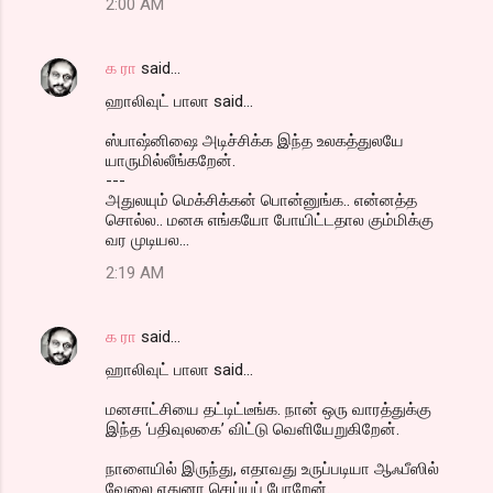
2:00 AM
க ரா
said…
ஹாலிவுட் பாலா said...
ஸ்பாஷ்னிஷை அடிச்சிக்க இந்த உலகத்துலயே
யாருமில்லீங்கறேன்.
---
அதுலயும் மெக்சிக்கன் பொன்னுங்க.. என்னத்த
சொல்ல.. மனசு எங்கயோ போயிட்டதால கும்மிக்கு
வர முடியல...
2:19 AM
க ரா
said…
ஹாலிவுட் பாலா said...
மனசாட்சியை தட்டிட்டீங்க. நான் ஒரு வாரத்துக்கு
இந்த ‘பதிவுலகை’ விட்டு வெளியேறுகிறேன்.
நாளையில் இருந்து, எதாவது உருப்படியா ஆஃபீஸில்
வேலை எதுனா செய்யப் போறேன்.