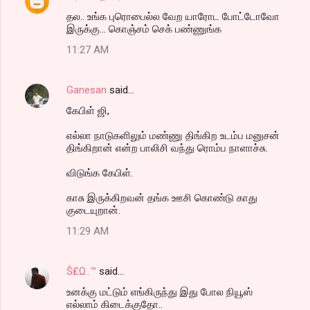
தல.. உங்க புரொபைல்ல வேற யாரோட போட்டோவோ
இருக்கு... கொஞ்சம் செக் பண்ணுங்க‌
11:27 AM
Ganesan
said…
கேபிள் ஜி,
எல்லா நாடுகளிலும் மண்ணு திங்கிற உடம்ப மனுசன்
திங்கிறான் என்ற பாலிசி வந்து ரொம்ப நாளாச்சு.
விடுங்க கேபிள்.
காசு இருக்கிறவன் தங்க ஊசி கொண்டு காது
குடையுறான்.
11:29 AM
Ŝ₤Ω..™
said…
உனக்கு மட்டும் எங்கிருந்து இது போல நியூஸ்
எல்லாம் கிடைக்குதோ..