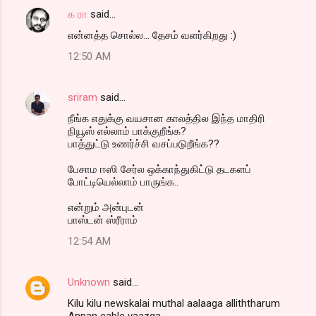
க ரா
said…
C
என்னத்த சொல்ல... தேசம் வளர்கிறது :)
o
12:50 AM
m
m
sriram
said…
e
நீங்க எதுக்கு வயசான காலத்தில இந்த மாதிரி
n
நியூஸ் எல்லாம் பாக்குறீங்க?
t
பாத்துட்டு உணர்ச்சி வசப்படுறீங்க??
s
பேசாம ஈஸி சேர்ல ஒக்காந்துகிட்டு தடகளப்
போட்டியெல்லாம் பாருங்க..
என்றும் அன்புடன்
பாஸ்டன் ஸ்ரீராம்
12:54 AM
Unknown
said…
Kilu kilu newskalai muthal aalaaga alliththarum
Annan cable vaazga