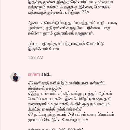
இதுக்கு முன்ன இருந்த ரெக்கார்ட் டைமுக்குள்ள
வந்தாலும் தங்கம் அவருக்கு இல்லை, மொதல்ல
வந்தவருக்குத்தான்.. புரிஞ்சுதா??//
ஆனா.. கமெண்டுங்கறது.. ‘மராத்தான்’ மாறி... யாரு
முன்னாடி ஓடுறாங்கங்கறது மேட்டரில்லை. யாரு
எவ்ளோ தூரம் ஓடுறாங்கங்கறதுதான்.
யப்பா.. பதிவுக்கு சம்பந்தமாதான் பேசிகிட்டு
இருக்கோம் போல.
1:38 AM
sriram
said…
//வெளிநாடுகளில் இம்மாதிரியான எஸ்கார்ட்
சர்வீசுகள் சகஜம்.//
//இந்த எஸ்கார்ட் சர்வீஸ் என்று நடத்தும் ஆட்கள்
வெளிப்படையாகவே இண்டெர்நெட்டில் ஒரு தனி
வலைதளமே உருவாக்கி, அதில் ஒரு நம்பரையும்
போட்டு வைத்திருக்கிறார்கள்//
//7 நாட்களுக்கு சுமார் 7-8 லட்சம் வரை ப்ரோக்கர்
மூலமாய் கொடுக்க வேண்டுமாம்.//
என்னா ஒரு டீடெய்ல்ட் ரிப்போர்ட்..