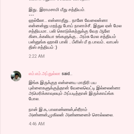
இது.. இராமசாமி மீது சத்தியம்.
---
ஹல்லோ... என்னாதீது... நானே வேலைன்னா
என்னன்னு மறந்து போய் நாளாச்சீ.. இதுல ஏன் மேல
சத்தியமா.. பலி கொடுக்கற்துக்கு வேற ஆளே
கிடைக்கலியா உங்களுக்கு... அம்சு மேல சத்தியம்
பன்னுங்க ஹாலி பாலி .. பீளிஸ் மீ த பாவம்.. வாபஸ்
திஸ் சத்தியம் :)
2:22 AM
எம்.எம்.அப்துல்லா
said…
இங்க இருக்குற என்னைய மாதிரி பய
புள்ளைகளுக்குத்தான் வேலைவெட்டி இல்லைன்னா
அமெரிக்காவுலயும் அப்படித்தான் இருக்காய்ங்க
போல.
நான் இ.க, பாலாண்ணன்,ஸ்ரீராம்
அண்ணன்,முகிலன் அண்ணனைச் சொல்லலை.
4:46 AM