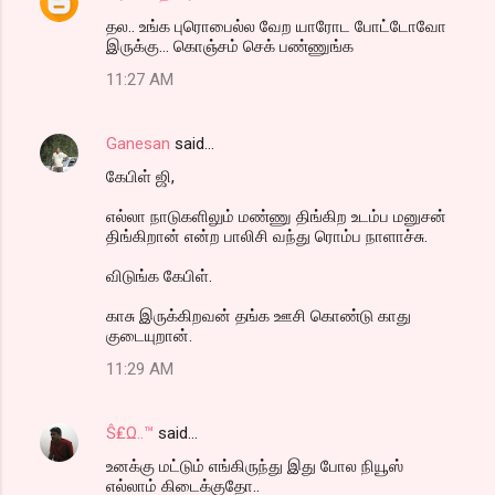
தல.. உங்க புரொபைல்ல வேற யாரோட போட்டோவோ
இருக்கு... கொஞ்சம் செக் பண்ணுங்க‌
11:27 AM
Ganesan
said…
கேபிள் ஜி,
எல்லா நாடுகளிலும் மண்ணு திங்கிற உடம்ப மனுசன்
திங்கிறான் என்ற பாலிசி வந்து ரொம்ப நாளாச்சு.
விடுங்க கேபிள்.
காசு இருக்கிறவன் தங்க ஊசி கொண்டு காது
குடையுறான்.
11:29 AM
Ŝ₤Ω..™
said…
உனக்கு மட்டும் எங்கிருந்து இது போல நியூஸ்
எல்லாம் கிடைக்குதோ..