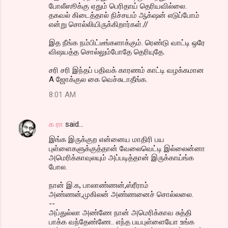
போலீஸூக்கு ஏதும் பெரிதாய் தெரியவில்லை.
தகவல் கிடைத்தால் நிச்சயம் ஆக்‌ஷன் எடுப்போம்
என்று சொல்லியிருக்கிறார்கள்.//
இத நீங்க நம்பிட்டீங்களாக்கும். ரெண்டு வாட்டி ஒரே
விஷயத்த சொல்லும்போதே தெரியுதே.
சரி சரி இந்தப் பதிவக் காரணம் காட்டி வழக்கமான
A ஜோக்குல கை வெச்சுடாதீங்க.
8:01 AM
க ரா
said…
இங்க இருக்குற என்னைய மாதிரி பய
புள்ளைகளுக்குத்தான் வேலைவெட்டி இல்லைன்னா
அமெரிக்காவுலயும் அப்படித்தான் இருக்காய்ங்க
போல.
நான் இ.க, பாலாண்ணன்,ஸ்ரீராம்
அண்ணன்,முகிலன் அண்ணனைச் சொல்லலை.
--
அப்துல்லா அண்ணே நான் அமெரிக்காவ சுத்தி
பாக்க வந்தேண்ணே.. எந்த பயபுள்ளையோ உங்க