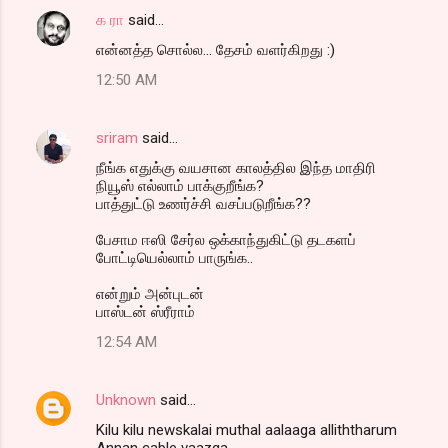
க ரா
said…
C
என்னத்த சொல்ல... தேசம் வளர்கிறது :)
o
12:50 AM
m
m
sriram
said…
e
நீங்க எதுக்கு வயசான காலத்தில இந்த மாதிரி
n
நியூஸ் எல்லாம் பாக்குறீங்க?
t
பாத்துட்டு உணர்ச்சி வசப்படுறீங்க??
s
பேசாம ஈஸி சேர்ல ஒக்காந்துகிட்டு தடகளப்
போட்டியெல்லாம் பாருங்க..
என்றும் அன்புடன்
பாஸ்டன் ஸ்ரீராம்
12:54 AM
Unknown
said…
Kilu kilu newskalai muthal aalaaga alliththarum
Annan cable vaazga