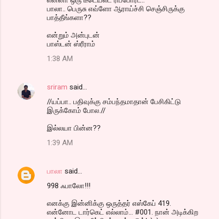
பாலா.. பெருசு எவ்ளோ ஆராய்ச்சி செஞ்சிருக்கு
பாத்தீங்களா??
என்றும் அன்புடன்
பாஸ்டன் ஸ்ரீராம்
1:38 AM
sriram
said…
//யப்பா.. பதிவுக்கு சம்பந்தமாதான் பேசிகிட்டு
இருக்கோம் போல.//
இல்லயா பின்ன??
1:39 AM
பாலா
said…
998 ஃபாலோ!!!
எனக்கு இன்னிக்கு ஒருத்தர் எஸ்கேப் 419.
என்னோட டார்கெட் எல்லாம்... #001. நான் அடிக்கிற