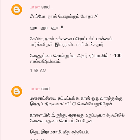
பாலா
said…
//எப்போ, நான் பொறக்கும் போதா //
ஹா.. ஹா.. ஹா..!!
கேபிள், நான் உங்களை ப்ரொட்டக்ட் பண்ணப்
பார்க்கறேன். இவரு விட மாட்டேங்கறார்.
வேணும்னா சொல்லுங்க. அவர் ஏரியாவில் 1-100
எண்ணிடுவோம்.
1:58 AM
பாலா
said…
மனசாட்சியை தட்டிட்டீங்க. நான் ஒரு வாரத்துக்கு
இந்த ‘பதிவுலகை’ விட்டு வெளியேறுகிறேன்.
நாளையில் இருந்து, எதாவது உருப்படியா ஆஃபீஸில்
வேலை எதுனா செய்யப் போறேன்.
இது.. இராமசாமி மீது சத்தியம்.