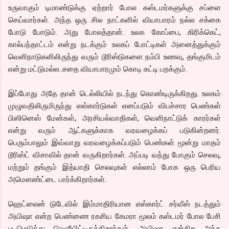
உருவாகும் டிமாண்டுக்கு ஏற்றார் போல கஸ்டமர்களுக்கு சப்ளை
செய்வார்கள். அந்த ஒரு சில நாட்களில் வியாபாரம் நல்ல சக்கை
போடு போடும். அது போலத்தான். உலக கோப்பை, கிரிக்கெட்,
கால்பந்தாட்டம் என்று நடக்கும் உலகப் போட்டிகள் அனைத்துக்கும்
வெளிநாடுகளிலிருந்து வரும் டூரிஸ்டுகளை நம்பி உணவு, தங்குமிடம்
என்று மட்டுமல்ல..சதை வியாபாரமும் கொடி கட்டி பறக்கும்.
இப்போது அதே தான் டெல்லியில் நடந்து கொண்டிருக்கிறது. உலகம்
முழுவதிலிருமிருந்து எஸ்கார்டுகள் எனப்படும் விபச்சார பெண்கள்
பிஸினெஸ் மேன்கள், அரசியல்வாதிகள், வெளிநாட்டுக் காரர்கள்
என்று வரும் ஆட்களுக்காக வரவழைக்கப் படுகின்றனர்.
பெரும்பாலும் இவ்வாறு வரவழைக்கப்படும் பெண்கள் மூன்று மாதம்
டூரிஸ்ட் விசாவில் தான் வருகிறார்கள். அப்படி வந்து போகும் செலவு,
மற்றும் தங்கும் இத்யாதி செலவுகள் எல்லாம் போக ஒரு பெரிய
அமெளண்ட்டை பார்க்கிறார்கள்.
ஹெட்லைன் டுடேவில் இம்மாதிரியான எஸ்கார்ட் சர்வீஸ் நடத்தும்
அயிஷா என்ற பெண்ணை ரகசிய கேமரா மூலம் கஸ்டமர் போல பேசி
படமெடுத்து வெளீயிட்டிருக்கிறார்கள். அயிஷா என்கிற அந்த