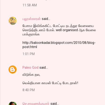
11:58 AM
பலூன்காரன்
said…
பேசாம இவிங்ககிட்ட போட்டிய நடத்துர வேலையை
கொடுத்திடலாம் போல். well organised ஆக வேலை
பாக்குராங்க
http://baloonkadai.blogspot.com/2010/08/blog-
post.html
1:01 PM
Paleo God
said…
விடுங்க தல,
வெல்தியான காமன் போட்டி போடறான்!
8:40 PM
செ.சரவணக்குமார்
said…