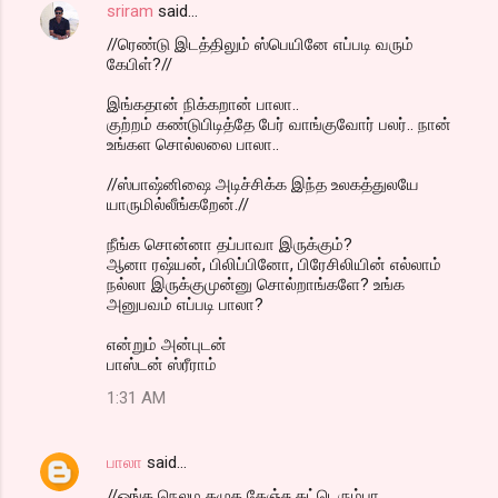
sriram
said…
//ரெண்டு இடத்திலும் ஸ்பெயினே எப்படி வரும்
கேபிள்?//
இங்கதான் நிக்கறான் பாலா..
குற்றம் கண்டுபிடித்தே பேர் வாங்குவோர் பலர்.. நான்
உங்கள சொல்லலை பாலா..
//ஸ்பாஷ்னிஷை அடிச்சிக்க இந்த உலகத்துலயே
யாருமில்லீங்கறேன்.//
நீங்க சொன்னா தப்பாவா இருக்கும்?
ஆனா ரஷ்யன், பிலிப்பினோ, பிரேசிலியின் எல்லாம்
நல்லா இருக்குமுன்னு சொல்றாங்களே? உங்க
அனுபவம் எப்படி பாலா?
என்றும் அன்புடன்
பாஸ்டன் ஸ்ரீராம்
1:31 AM
பாலா
said…
//ஒங்க நெலம கழுத தேஞ்சு கட்டெரும்பா