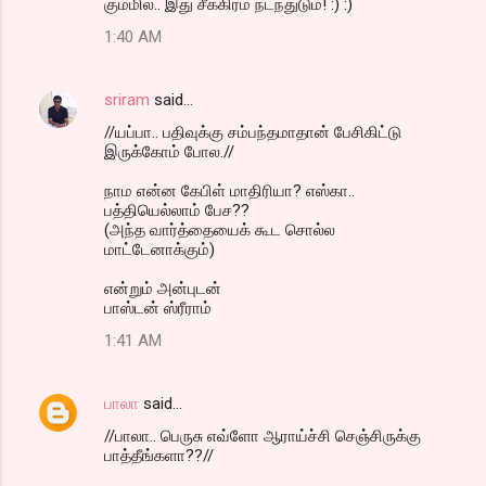
கும்மில.. இது சீக்கிரம் நடந்துடும்! :) :)
1:40 AM
sriram
said…
//யப்பா.. பதிவுக்கு சம்பந்தமாதான் பேசிகிட்டு
இருக்கோம் போல.//
நாம என்ன கேபிள் மாதிரியா? எஸ்கா..
பத்தியெல்லாம் பேச??
(அந்த வார்த்தையைக் கூட சொல்ல
மாட்டேனாக்கும்)
என்றும் அன்புடன்
பாஸ்டன் ஸ்ரீராம்
1:41 AM
பாலா
said…
//பாலா.. பெருசு எவ்ளோ ஆராய்ச்சி செஞ்சிருக்கு
பாத்தீங்களா??//