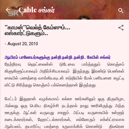
Skip to main content
Cable சங்கர்
”காமன்”வெல்த் கேம்ஸும்…
எஸ்கார்ட்டுகளும்..
-
August 20, 2010
ஆயிரம் பாலோயர்களுக்கு நன்றி.நன்றி..நன்றி.. கேபிள் சங்கர்
நேற்றிரவு ஹெட்லைன்ஸ் டுடேவை பார்த்ததும் கொஞ்சம்
கிளுகிளூப்பாகவும் அதிர்ச்சியாகவும் இருந்தது. இரண்டு பெண்கள்
கையில் பணத்தை வாங்கியவுடன் சடுதியில் மேல் பனியனை கழட்டி
விட்டு சிரித்தது கொஞ்சம் பக்கெனத்தான் இருந்தது.
மேட்டர் இதுதான். வழக்கமாய் எல்லா ஊர்களிலும் ஒரு திருவிழா,
அல்லது ஒரு பெரிய நிகழ்ச்சி நடந்தால் நாலு ஊரிலிருந்து அந்த
ஊருக்கு ஆட்கள் வருவது சகஜம். அப்படி வருகையில் உள்ளூர்
கடைக்காரர்கள், ஹோட்டல்காரர்கள், எல்லோரும் எக்ஸ்ட்ராவாக
ஆள்பலம், தயாரிப்பு பலத்தை உருவாக்கிக் கொண்டு திடீரென