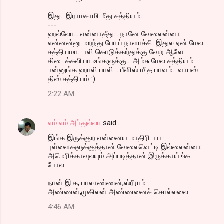
இது.. இராமசாமி மீது சத்தியம்.
---
ஹல்லோ... என்னாதீது... நானே வேலைன்னா
என்னன்னு மறந்து போய் நாளாச்சீ.. இதுல ஏன் மேல
சத்தியமா.. பலி கொடுக்கற்துக்கு வேற ஆளே
கிடைக்கலியா உங்களுக்கு... அம்சு மேல சத்தியம்
பன்னுங்க ஹாலி பாலி .. பீளிஸ் மீ த பாவம்.. வாபஸ்
திஸ் சத்தியம் :)
2:22 AM
எம்.எம்.அப்துல்லா
said…
இங்க இருக்குற என்னைய மாதிரி பய
புள்ளைகளுக்குத்தான் வேலைவெட்டி இல்லைன்னா
அமெரிக்காவுலயும் அப்படித்தான் இருக்காய்ங்க
போல.
நான் இ.க, பாலாண்ணன்,ஸ்ரீராம்
அண்ணன்,முகிலன் அண்ணனைச் சொல்லலை.
4:46 AM