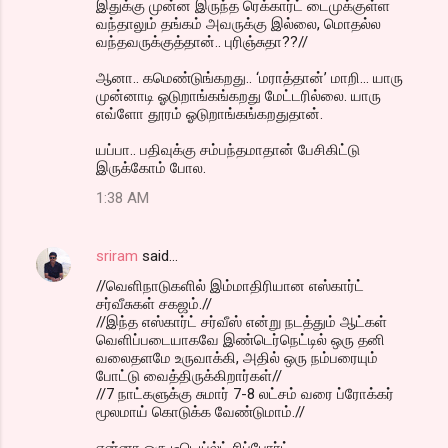
இதுக்கு முன்ன இருந்த ரெக்கார்ட் டைமுக்குள்ள
வந்தாலும் தங்கம் அவருக்கு இல்லை, மொதல்ல
வந்தவருக்குத்தான்.. புரிஞ்சுதா??//
ஆனா.. கமெண்டுங்கறது.. ‘மராத்தான்’ மாறி... யாரு
முன்னாடி ஓடுறாங்கங்கறது மேட்டரில்லை. யாரு
எவ்ளோ தூரம் ஓடுறாங்கங்கறதுதான்.
யப்பா.. பதிவுக்கு சம்பந்தமாதான் பேசிகிட்டு
இருக்கோம் போல.
1:38 AM
sriram
said…
//வெளிநாடுகளில் இம்மாதிரியான எஸ்கார்ட்
சர்வீசுகள் சகஜம்.//
//இந்த எஸ்கார்ட் சர்வீஸ் என்று நடத்தும் ஆட்கள்
வெளிப்படையாகவே இண்டெர்நெட்டில் ஒரு தனி
வலைதளமே உருவாக்கி, அதில் ஒரு நம்பரையும்
போட்டு வைத்திருக்கிறார்கள்//
//7 நாட்களுக்கு சுமார் 7-8 லட்சம் வரை ப்ரோக்கர்
மூலமாய் கொடுக்க வேண்டுமாம்.//
என்னா ஒரு டீடெய்ல்ட் ரிப்போர்ட்..