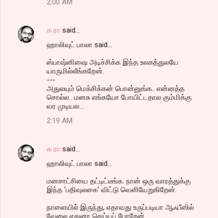
2:00 AM
க ரா
said…
ஹாலிவுட் பாலா said...
ஸ்பாஷ்னிஷை அடிச்சிக்க இந்த உலகத்துலயே
யாருமில்லீங்கறேன்.
---
அதுலயும் மெக்சிக்கன் பொன்னுங்க.. என்னத்த
சொல்ல.. மனசு எங்கயோ போயிட்டதால கும்மிக்கு
வர முடியல...
2:19 AM
க ரா
said…
ஹாலிவுட் பாலா said...
மனசாட்சியை தட்டிட்டீங்க. நான் ஒரு வாரத்துக்கு
இந்த ‘பதிவுலகை’ விட்டு வெளியேறுகிறேன்.
நாளையில் இருந்து, எதாவது உருப்படியா ஆஃபீஸில்
வேலை எதுனா செய்யப் போறேன்.