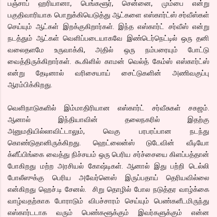
பஞ்சாப் ஹரியானா, பெங்களூர், சென்னை, மும்பை என்று
பகுதிவாரியாக பொறுக்கியெடுத்து ஆட்களை எஸ்கார்ட்ஸ் சர்வீஸ்கள்
செய்யும் ஆட்கள் இறக்குகிறார்கள். இந்த எஸ்கார்ட் சர்வீஸ் என்று
நடத்தும் ஆட்கள் வெளிப்படையாகவே இண்டெர்நெட்டில் ஒரு தனி
வலைதளமே உருவாக்கி, அதில் ஒரு நம்பரையும் போட்டு
வைத்திருக்கிறார்கள். கூகிளில் காமன் வெல்த் கேம்ஸ் எஸ்கார்ட்ஸ்
என்று தேடினால் வரிசையாய் சைட்டுகளின் அணிவகுப்பு
ஆரம்பிக்கிறது.
வெளிநாடுகளில் இம்மாதிரியான எஸ்கார்ட் சர்வீசுகள் சகஜம்.
ஆனால் இந்தியாவின் தலைநகரில் இதற்கு
அனுமதியில்லாவிட்டாலும், வெகு பரபரப்பான நடந்து
கொண்டுதானிருக்கிறது. ஹெட்லைன்ஸ் டுடேவின் வீடியோ
க்ளீப்பிங்கை வைத்து நிச்சயம் ஒரு பெரிய சர்ச்சையை கிளப்பத்தான்
போகிறது மற்ற அரசியல் கோஷ்டிகள். ஆனால் இது பற்றி டெல்லி
போலீஸுக்கு பெரிய அவேர்னெஸ் இருப்பதாய் தெரியவில்லை
என்கிறது ஹெச்.டி சேனல். சிறு தொழில் போல நடுத்தர வாழ்க்கை
வாழ்வதற்காக போராடும் விபச்சாரம் செய்யும் பெண்களீடமிருந்து
எஸ்கார்டடாக வரும் பெண்களூக்கும் இவர்களுக்கும் என்ன