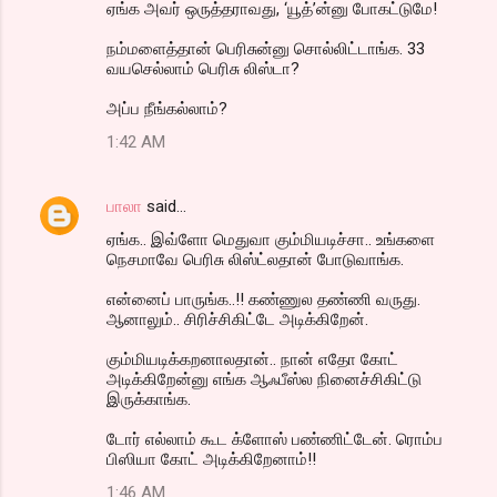
ஏங்க அவர் ஒருத்தராவது, ‘யூத்’ன்னு போகட்டுமே!
நம்மளைத்தான் பெரிசுன்னு சொல்லிட்டாங்க. 33
வயசெல்லாம் பெரிசு லிஸ்டா?
அப்ப நீங்கல்லாம்?
1:42 AM
பாலா
said…
ஏங்க.. இவ்ளோ மெதுவா கும்மியடிச்சா.. உங்களை
நெசமாவே பெரிசு லிஸ்ட்லதான் போடுவாங்க.
என்னைப் பாருங்க..!! கண்ணுல தண்ணி வருது.
ஆனாலும்.. சிரிச்சிகிட்டே அடிக்கிறேன்.
கும்மியடிக்கறனாலதான்.. நான் எதோ கோட்
அடிக்கிறேன்னு எங்க ஆஃபீஸ்ல நினைச்சிகிட்டு
இருக்காங்க.
டோர் எல்லாம் கூட க்ளோஸ் பண்ணிட்டேன். ரொம்ப
பிஸியா கோட் அடிக்கிறேனாம்!!
1:46 AM