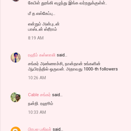
கேபிள் தூங்கி எழுந்து இங்க வர்றதுக்குள்ள்..
மீ த எஸ்கேப்பு...
என்றும் அன்புடன்
பாஸ்டன் ஸ்ரீராம்
8:19 AM
ரஹீம் கஸ்ஸாலி
said…
சங்கர் அண்ணாச்சி, நான்தான் உங்களின்
ஆயிரத்தில் ஒருவன். அதாவது 1000-th followers
10:26 AM
Cable சங்கர்
said…
நன்றி. ரஹூம்
10:33 AM
பிரபல பதிவர்
said…