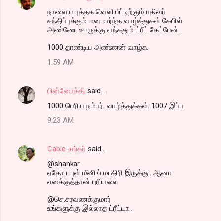
நாளைய புத்தக வெளியீட்டிற்கும் பதிவர்
சந்திப்புக்கும் மனமார்ந்த வாழ்த்துகள் கேபிள்
அண்ணே. ஊருக்கு வந்ததும் ட்ரீட் கேட்பேன்.
1000 தாண்டிய அண்ணன் வாழ்க.
1:59 AM
பின்னோக்கி
said…
1000 பெரிய நம்பர். வாழ்த்துக்கள். 1007 இப்ப.
9:23 AM
Cable சங்கர்
said…
@shankar
ஏதோ டபுள் மீனிங் மாதிரி இருக்கு.. ஆனா
எனக்குத்தான் புரியலை
@செ.சரவணக்குமார்
உங்களுக்கு இல்லாத ட்ரீட்டா..