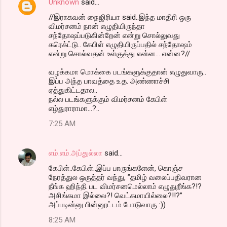
Unknown
said…
//இராகவன் நைஜிரியா said..இந்த மாதிரி ஒரு
விமர்சனம் நான் எழுதியிருந்தா
சந்தோஷப்படுகின்றேன் என்று சொல்லுவது
கரெக்ட்டு.. கேபிள் எழுதியிருப்பதில் சந்தோஷம்
என்று சொல்வதன் உள்குத்து என்ன... என்ன?//
வழக்கமா மொக்கை படங்களுக்குதான் எழுதுவாரு..
இப்ப அந்த பாவத்தை உ.த. அண்ணாச்சி
ஏத்துகிட்டதால..
நல்ல படங்களுக்கும் விமர்சனம் கேபிள்
எழ்துராராமா...?..
7:25 AM
எம்.எம்.அப்துல்லா
said…
கேபிள்..கேபிள்..இப்ப பாருங்களேன், கொஞ்ச
நேரத்துல ஒருத்தர் வந்து, ”தமிழ் வலைப்பதிவரான
நீங்க ஹிந்தி பட விமர்சனமெல்லாம் எழுதுறீங்க?!?
அசிங்கமா இல்லை?! வெட்கமாயில்லை?!!?”
அப்படின்னு பின்னூட்டம் போடுவாரு :))
8:25 AM