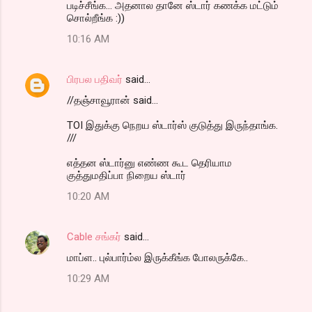
ப‌டிச்சீங்க‌... அதனால தானே ஸ்டார் க‌ணக்க‌ ம‌ட்டும்
சொல்றீங்க‌ :))
10:16 AM
பிரபல பதிவர்
said…
//தஞ்சாவூரான் said...
TOI இதுக்கு நெறய ஸ்டார்ஸ் குடுத்து இருந்தாங்க.
///
எத்தன ஸ்டார்னு எண்ண கூட தெரியாம
குத்துமதிப்பா நிறைய ஸ்டார்
10:20 AM
Cable சங்கர்
said…
மாப்ள.. புல்பார்ம்ல இருக்கீங்க போலருக்கே..
10:29 AM