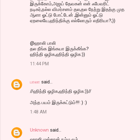
இருக்கோம்,அஜய் தேவகன் என் ஃபேவரிட்
நடிகர்,நல்ல விமர்சனம் தல,தல நேற்று இதற்கு முத
ஆளா ஓட்டு போட்டேன் ,இன்னும் ஓட்டு
ஏறலையே,ஹிந்திக்கு எல்லோரும் எதிரியா?;))
@ஹாலி பாலி
தல நீங்க இங்கயா இருக்கீங்க?
ஹிந்தி ஒழிக,ஹிந்தி ஒழிக:))
11:44 PM
பாலா
said…
//ஹிந்தி ஒழிக,ஹிந்தி ஒழிக:))//
அந்த பயம் இருக்கட்டும்!!! :) :)
1:48 AM
Unknown
said…
ஹாஜி மஸ்தான் நம்ம வூர்.