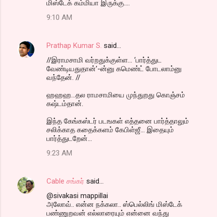
மிஸ்டேக் கம்மியா இருக்கு....
9:10 AM
Prathap Kumar S.
said…
//இராமசாமி வர்றதுக்குள்ள... ‘பார்த்துட
வேண்டியதுதான்’-ன்னு கமெண்ட் போடலாம்னு
வந்தேன். //
ஹஹஹ...தல ராமசாமியை முந்துறது கொஞ்சம்
கஷ்டம்தான்.
இந்த கேங்கஸ்டர் படஙகள் எத்தனை பார்த்தாலும்
சலிக்காத கதைக்களம் கேபிள்ஜீ... இதையும்
பார்த்துடறேன்...
9:23 AM
Cable சங்கர்
said…
@sivakasi mappillai
அலோவ்.. என்ன நக்கலா.. ஸ்பெல்லிங் மிஸ்டேக்
பண்ணுறவன் எல்லாரையும் என்னை வந்து