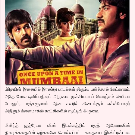
பீரிதமின் இசையில் இரண்டு பாடல்கள் திரும்ப பார்த்தால் கேட்கலாம்.
அதே போல ஒளிப்பதிவும் அருமை. முக்கியமாய் கொஞ்சம் செபியா
டோனும், மஞ்சளூமாய் ஆன கலரில் கிடைக்கும் எக்ஸ்போஷர்
அதிலும் க்ளைமாக்ஸ் காட்சிகளில் எடிட்டிங் அருமை.
மிலிந்த் லுத்ரேயா வின் இயக்கத்தில் ரஜத் ஆரோராவின்
திரைக்கதையில் ஏற்கனவே சொல்லப்பட்ட கதையை இண்ட்ரஸ்டாக