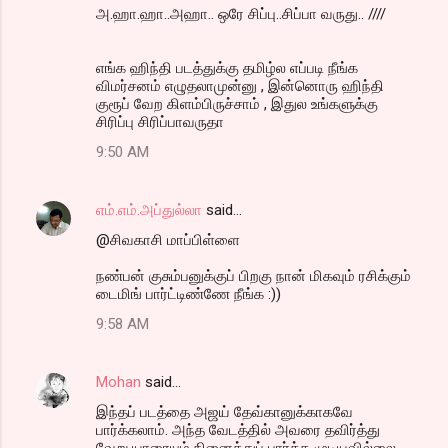
அ.ஹா.ஹா..அஹா.. ஒரே சிப்பு..சிப்பா வருது.. ////
எங்க ஹிந்தி படத்துக்கு தமிழ்ல எப்படி நீங்க
விமர்சனம் எழுதலாமுன்னு , இன்னொரு ஹிந்தி
குரூப் வேற கிளம்பிருச்சாம் , இதுல உங்களுக்கு
சிரிப்பு சிரிப்பாவருதா
9:50 AM
எம்.எம்.அப்துல்லா
said…
@சிவகாசி மாப்பிள்ளை
நண்பன் குசும்பனுக்குப் பிறகு நான் மிகவும் ரசிக்கும்
டைமிங் பார்ட்டிண்ணே நீங்க :))
9:58 AM
Mohan
said…
இந்தப் படத்தை அஜய் தேவ்கானுக்காகவே
பார்க்கலாம். அந்த வேடத்தில் அவரை தவிர்த்து