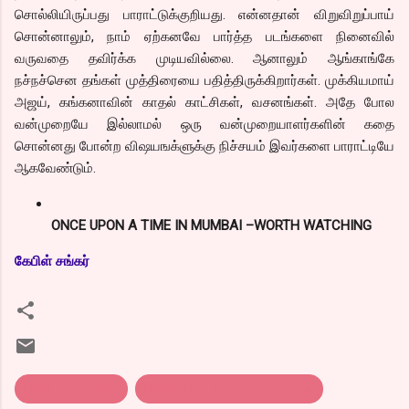
சொல்லியிருப்பது பாராட்டுக்குறியது. என்னதான் விறுவிறுப்பாய்
சொன்னாலும், நாம் ஏற்கனவே பார்த்த படங்களை நினைவில்
வருவதை தவிர்க்க முடியவில்லை. ஆனாலும் ஆங்காங்கே
நச்நச்சென தங்கள் முத்திரையை பதித்திருக்கிறார்கள். முக்கியமாய்
அஜய், கங்கனாவின் காதல் காட்சிகள், வசனங்கள். அதே போல
வன்முறையே இல்லாமல் ஒரு வன்முறையாளர்களின் கதை
சொன்னது போன்ற விஷயஙக்ளுக்கு நிச்சயம் இவர்களை பாராட்டியே
ஆகவேண்டும்.
ONCE UPON A TIME IN MUMBAI –WORTH WATCHING
கேபிள் சங்கர்
Hindi film review
Once upon a time in mumbai