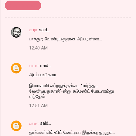
திரை விமர்சனம்
க ரா
said…
C
பாத்துற வேண்டியதுதான அப்படின்னா...
o
12:40 AM
m
m
பாலா
said…
e
அடப்பாவிகளா..
n
t
இராமசாமி வர்றதுக்குள்ள... ‘பார்த்துட
வேண்டியதுதான்’-ன்னு கமெண்ட் போடலாம்னு
s
வந்தேன்.
12:51 AM
பாலா
said…
ஜாக்ஸன்வில்-லில் வெட்டியா இருக்கறதுறதுல...