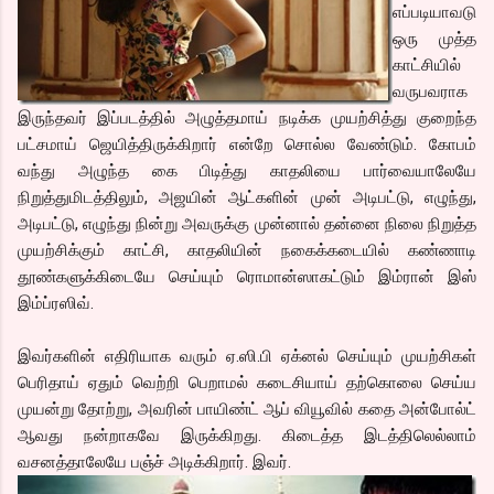
எப்படியாவடு
ஒரு முத்த
காட்சியில்
வருபவராக
இருந்தவர் இப்படத்தில் அழுத்தமாய் நடிக்க முயற்சித்து குறைந்த
பட்சமாய் ஜெயித்திருக்கிறார் என்றே சொல்ல வேண்டும். கோபம்
வந்து அழுந்த கை பிடித்து காதலியை பார்வையாலேயே
நிறுத்துமிடத்திலும், அஜயின் ஆட்களின் முன் அடிபட்டு, எழுந்து,
அடிபட்டு, எழுந்து நின்று அவருக்கு முன்னால் தன்னை நிலை நிறுத்த
முயற்சிக்கும் காட்சி, காதலியின் நகைக்கடையில் கண்ணாடி
தூண்களுக்கிடையே செய்யும் ரொமான்ஸாகட்டும் இம்ரான் இஸ்
இம்ப்ரஸிவ்.
இவர்களின் எதிரியாக வரும் ஏ.ஸி.பி ஏக்னல் செய்யும் முயற்சிகள்
பெரிதாய் ஏதும் வெற்றி பெறாமல் கடைசியாய் தற்கொலை செய்ய
முயன்று தோற்று, அவரின் பாயிண்ட் ஆப் வியூவில் கதை அன்போல்ட்
ஆவது நன்றாகவே இருக்கிறது. கிடைத்த இடத்திலெல்லாம்
வசனத்தாலேயே பஞ்ச் அடிக்கிறார். இவர்.