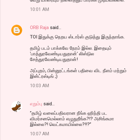
வேறு யாரையும் நினைத்துப் பார்க்க முடியவில்லை.
10:01 AM
ORB Raja
said…
TOI இதுக்கு நெறய ஸ்டார்ஸ் குடுத்து இருந்தாங்க.
தமிழ் படம் பாக்கவே நேரம் இல்ல. இதையும்
'பாத்துரவேண்டியதுதான்' லிஸ்டுல
சேத்துரவேண்டியதுதான்!
அப்புறம், பின்னூட்டங்கள் பதிவை விட நீளம் மற்றும்
இன்ட்ரஸ்டிங் ;)
10:03 AM
எறும்பு
said…
”தமிழ் வலைப்பதிவரான நீங்க ஹிந்தி பட
விமர்சனமெல்லாம் எழுதுறீங்க?!? அசிங்கமா
இல்லை?! வெட்கமாயில்லை?!!?”
10:07 AM