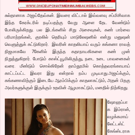
சுல்தானாக அஜய்தேவ்கன். இவரை விட்டால் இவ்வளவு சப்மிசிவாக
இந்த கேரக்டரில் நடிப்பதற்கு வேறு ஆளை தேட வேண்டும்
போலிருக்கிறது. பல இடங்களில் சிறு அசைவுகள், கண் பார்வை
பரிமாற்றங்கள், குரலில் தெரியும் மாடுலேஷனில் என்று மனுஷன்
வெளுத்துக் கட்டுகிறார். இவரின் காதலியாய் வரும் கங்கனா ராவத்
நிஜமாகவே 70களில் இருந்த கதாநாயகிகளை கண் முன்
நிறுத்துகிறார். போடும் காஸ்ட்யூமிலிருந்து, நடை உடை பாவனைகள்
வரை. மீண்டும் சொல்கிறேன் தாம்தூமில் கொத்தவரங்காயாய்
காட்டப்பட்ட இவரா இது என்றால் நம்ப முடியாது.அஜய்க்கும்,
கங்கணாவிற்கும் இடையே ஆரம்பிக்கும் காதலாகட்டும், அதன் பிறகு
அவர்களுக்குள் இருக்கும் உறவின் ஆழமாகட்டும், மனதில் நிற்கிறது.
ஷோஹப்பா
க இம்ரான்,
வழக்கமாய்
லேட்டஸ்ட்
கேங்ஸ்டராக