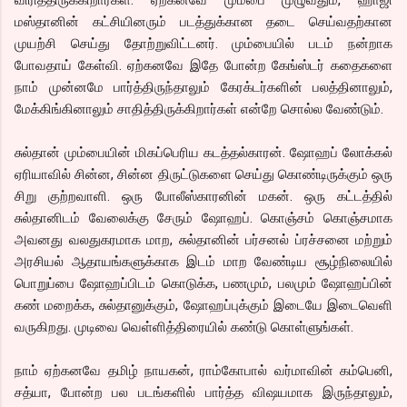
விரித்திருக்கிறார்கள். ஏற்கனவே மும்பை முழுவதும், ஹாஜி
மஸ்தானின் கட்சியினரும் படத்துக்கான தடை செய்வதற்கான
முயற்சி செய்து தோற்றுவிட்டனர். மும்பையில் படம் நன்றாக
போவதாய் கேள்வி. ஏற்கனவே இதே போன்ற கேங்ஸ்டர் கதைகளை
நாம் முன்னமே பார்த்திருந்தாலும் கேரக்டர்களின் பலத்தினாலும்,
மேக்கிங்கினாலும் சாதித்திருக்கிறார்கள் என்றே சொல்ல வேண்டும்.
சுல்தான் மும்பையின் மிகப்பெரிய கடத்தல்காரன். ஷோஹப் லோக்கல்
ஏரியாவில் சின்ன, சின்ன திருட்டுகளை செய்து கொண்டிருக்கும் ஒரு
சிறு குற்றவாளி. ஒரு போலீஸ்காரனின் மகன். ஒரு கட்டத்தில்
சுல்தானிடம் வேலைக்கு சேரும் ஷோஹப். கொஞ்சம் கொஞ்சமாக
அவனது வலதுகரமாக மாற, சுல்தானின் பர்சனல் ப்ரச்சனை மற்றும்
அரசியல் ஆதாயங்களுக்காக இடம் மாற வேண்டிய சூழ்நிலையில்
பொறுப்பை ஷோஹப்பிடம் கொடுக்க, பணமும், பலமும் ஷோஹப்பின்
கண் மறைக்க, சுல்தானுக்கும், ஷோஹப்புக்கும் இடையே இடைவெளி
வருகிறது. முடிவை வெள்ளித்திரையில் கண்டு கொள்ளுங்கள்.
நாம் ஏற்கனவே தமிழ் நாயகன், ராம்கோபால் வர்மாவின் கம்பெனி,
சத்யா, போன்ற பல படங்களில் பார்த்த விஷயமாக இருந்தாலும்,