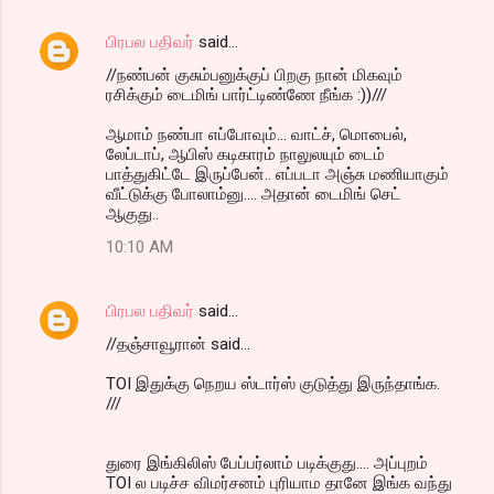
பிரபல பதிவர்
said…
//நண்பன் குசும்பனுக்குப் பிறகு நான் மிகவும்
ரசிக்கும் டைமிங் பார்ட்டிண்ணே நீங்க :))///
ஆமாம் நண்பா எப்போவும்... வாட்ச், மொபைல்,
லேப்டாப், ஆபிஸ் கடிகாரம் நாலுலயும் டைம்
பாத்துகிட்டே இருப்பேன்.. எப்படா அஞ்சு மணியாகும்
வீட்டுக்கு போலாம்னு.... அதான் டைமிங் செட்
ஆகுது..
10:10 AM
பிரபல பதிவர்
said…
//தஞ்சாவூரான் said...
TOI இதுக்கு நெறய ஸ்டார்ஸ் குடுத்து இருந்தாங்க.
///
துரை இங்கிலிஸ் பேப்ப‌ர்லாம் ப‌டிக்குது.... அப்புற‌ம்
TOI ல‌ ப‌டிச்ச‌ விம‌ர்ச‌ன‌ம் புரியாம‌ தானே இங்க‌ வ‌ந்து