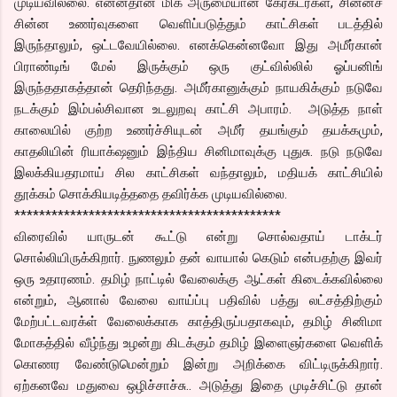
முடியவில்லை. என்னதான் மிக அருமையான கேரக்டர்கள், சின்னச்
சின்ன உணர்வுகளை வெளிப்படுத்தும் காட்சிகள் படத்தில்
இருந்தாலும், ஒட்டவேயில்லை. எனக்கென்னவோ இது அமீர்கான்
பிராண்டிங் மேல் இருக்கும் ஒரு குட்வில்லில் ஓப்பனிங்
இருந்ததாகத்தான் தெரிந்தது. அமீர்கானுக்கும் நாயகிக்கும் நடுவே
நடக்கும் இம்பல்சிவான உடலுறவு காட்சி அபாரம். அடுத்த நாள்
காலையில் குற்ற உணர்ச்சியுடன் அமீர் தயங்கும் தயக்கமும்,
காதலியின் ரியாக்‌ஷனும் இந்திய சினிமாவுக்கு புதுசு. நடு நடுவே
இலக்கியதரமாய் சில காட்சிகள் வந்தாலும், மதியக் காட்சியில்
தூக்கம் சொக்கியடித்ததை தவிர்க்க முடியவில்லை.
*******************************************
விரைவில் யாருடன் கூட்டு என்று சொல்வதாய் டாக்டர்
சொல்லியிருக்கிறார். நுணலும் தன் வாயால் கெடும் என்பதற்கு இவர்
ஒரு உதாரணம். தமிழ் நாட்டில் வேலைக்கு ஆட்கள் கிடைக்கவில்லை
என்றும், ஆனால் வேலை வாய்ப்பு பதிவில் பத்து லட்சத்திற்கும்
மேற்பட்டவரக்ள் வேலைக்காக காத்திருப்பதாகவும், தமிழ் சினிமா
மோகத்தில் வீழ்ந்து உழன்று கிடக்கும் தமிழ் இளைஞர்களை வெளிக்
கொணர வேண்டுமென்றும் இன்று அறிக்கை விட்டிருக்கிறார்.
ஏற்கனவே மதுவை ஒழிச்சாச்சு.. அடுத்து இதை முடிச்சிட்டு தான்