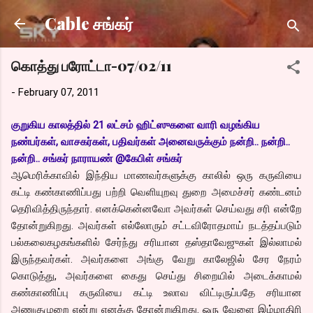
Skip to main content
Cable சங்கர்
கொத்து பரோட்டா-07/02/11
-
February 07, 2011
குறுகிய காலத்தில் 21 லட்சம் ஹிட்ஸுகளை வாரி வழங்கிய
நண்பர்கள், வாசகர்கள், பதிவர்கள் அனைவருக்கும் நன்றி.. நன்றி..
நன்றி.. சங்கர் நாராயண் @கேபிள் சங்கர்
ஆமெரிக்காவில் இந்திய மாணவர்களுக்கு காலில் ஒரு கருவியை
கட்டி கண்காணிப்பது பற்றி வெளியுறவு துறை அமைச்சர் கண்டனம்
தெரிவித்திருந்தார். எனக்கென்னவோ அவர்கள் செய்வது சரி என்றே
தோன்றுகிறது. அவர்கள் எல்லோரும் சட்டவிரோதமாய் நடத்தப்படும்
பல்கலைகழகங்களில் சேர்ந்து சரியான தஸ்தாவேஜுகள் இல்லாமல்
இருந்தவர்கள். அவர்களை அங்கு வேறு காலேஜில் சேர நேரம்
கொடுத்து, அவர்களை கைது செய்து சிறையில் அடைக்காமல்
கண்காணிப்பு கருவியை கட்டி உலாவ விட்டிருப்பதே சரியான
அணுகுமுறை என்று எனக்கு தோன்றுகிறது. ஒரு வேளை இம்மாதிரி