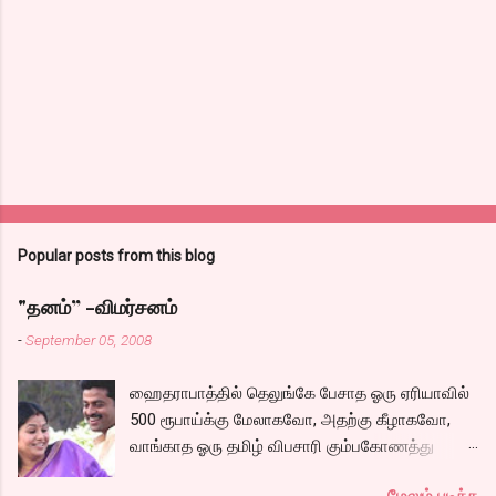
Popular posts from this blog
"தனம்” -விமர்சனம்
-
September 05, 2008
ஹைதராபாத்தில் தெலுங்கே பேசாத ஓரு ஏரியாவில்
500 ரூபாய்க்கு மேலாகவோ, அதற்கு கீழாகவோ,
வாங்காத ஓரு தமிழ் விபசாரி கும்பகோணத்து
அக்ரஹாரத்தின் வீட்டில் மருமகளாக
மேலும் படிக்க