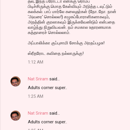
தல, இந்த பரோட்டா எனக்கு ரொம்ப
o
பிடிச்சிருக்கு.மொத கேள்வியும் அடுத்த டவுட்டும்
m
கலக்கல். பாப் மார்லே கலைஞர்கள் (நோ..நோ. நான்
'அவரை' சொல்லல!) சமூகப்போராளிகளாகவும்,
m
அறத்தின் குரலாகவும் இருக்கவேண்டும் என்பதை
வாழ்ந்து நிறுவியவன். நம் சமகால உதாரணமாக
e
கத்தாரைச் சொல்லலாம்.
n
அப்பாலிக்கா குப்புசாமி சோக்கு அரதப்பழசு!
t
s
ஸ்ரீதரோட கவிதை நல்லாருக்கு!
1:12 AM
Nat Sriram
said…
Adults corner super..
1:25 AM
Nat Sriram
said…
Adults corner super..