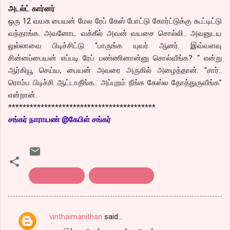
அடல்ட் கார்னர்
ஒரு 12 வயசு பையன் மேல ரேப் கேஸ் போட்டு கோர்ட்டுக்கு கூட்டிட்டு
வந்தாங்க. அவனோட வக்கீல் அவன் வயசை சொல்லி.. அவனுடய
லுல்லாவை பிடிச்சிட்டு “பாருங்க யுவர் ஆனர். இவ்வளவு
சின்னப்பையன் எப்படி ரேப் பண்ணினான்னு சொல்வீங்க? “ என்று
ஆர்கியூ செய்ய, பையன் அவரை அருகில் அழைத்தான். “சார்..
ரொம்ப பிடிச்சி ஆட்டாதீங்க.. அப்புறம் நீங்க கேஸ்ல தோத்துருவீங்க”
என்றான்.
*****************************************
சங்கர் நாராயண் @கேபிள் சங்கர்
Kothu parotta
கொத்து பரோட்டா
vinthaimanithan
said…
C