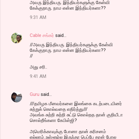
அவரு இந்தியரு. இந்தியர்களுக்கு கேள்வி
கேக்குறாரு. நாம என்ன இந்தியர்களா??
9:31 AM
Cable சங்கர்
said…
//அவரு இந்தியரு. இந்தியர்களுக்கு கேள்வி
கேக்குறாரு. நாம என்ன இந்தியர்களா??
//
அது சரி..
9:41 AM
Guru
said…
///தமிழக மீனவர்களை இலங்கை கடற்படையினர்
சுற்றுக் கொல்வதை எதிர்த்து///
அவங்க சுற்றி சுற்றி சுட்டு கொல்றத தான் குறியீடா
சொல்றீங்களா கேபிள்ஜி?
அமெரிக்காவுக்கு போனா தான் கரிசனம்
எல்லாம்..உள்ளூர்ல இருந்தா பெப்பே தான் போல