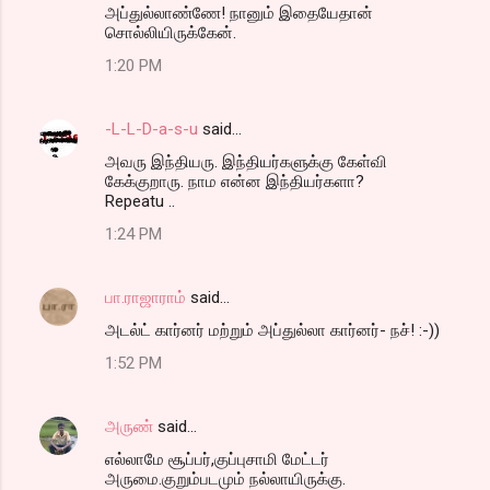
அப்துல்லாண்ணே! நானும் இதையேதான்
சொல்லியிருக்கேன்.
1:20 PM
-L-L-D-a-s-u
said…
அவரு இந்தியரு. இந்தியர்களுக்கு கேள்வி
கேக்குறாரு. நாம என்ன இந்தியர்களா?
Repeatu ..
1:24 PM
பா.ராஜாராம்
said…
அடல்ட் கார்னர் மற்றும் அப்துல்லா கார்னர்- நச்! :-))
1:52 PM
அருண்
said…
எல்லாமே சூப்பர்,குப்புசாமி மேட்டர்
அருமை.குறும்படமும் நல்லாயிருக்கு.