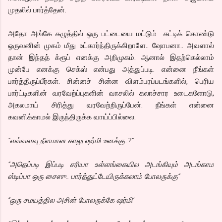
முதலில் பார்த்தேன்.
அதோ அங்கே கழுத்தில் ஒரு பட்டையை மட்டும் கட்டிக் கொண்டு
ஒருவனின் முகம் மீது உட்கார்ந்திருக்கிறாளே.. ஷோபனா.. அவளால்
தான் இந்தத் க்ரூப் எனக்கு அறிமுகம். ஆனால் இதற்கெல்லாம்
முன்பே எனக்கு செக்ஸ் என்பது அத்துப்படி. என்னை நீங்கள்
பார்த்திருப்பீர்கள். சின்னச் சின்ன விளம்பரப்படங்களில், பெரிய
பார்ட்டிகளின் வரவேற்ப்புகளின் வாசலில் கலாச்சார உடைகளோடு,
அகலமாய் சிரித்து வரவேற்றிருப்பேன். நீங்கள் என்னை
கவனிக்காமல் இருந்திருக்க வாய்ப்பில்லை.
“எவ்வளவு நீளமான காலு ஷர்மி உனக்கு..?”
”அதெப்படி இப்படி சரியா உள்ளங்கையில அடங்கியும் அடங்காம
ஸ்டிப்பா ஒரு சைஸு.. பார்த்துட்டேயிருக்கலாம் போலருக்கு”
“ஒரு சமயத்தில அசின் போலருக்கே ஷர்மி’