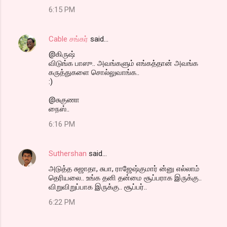
6:15 PM
Cable சங்கர்
said…
@கிருஷ்
விடுங்க பாஸு.. அவங்களும் எங்கத்தான் அவங்க
கருத்துகளை சொல்லுவாங்க..
:)
@சுகுணா
நைஸ்..
6:16 PM
Suthershan
said…
அடுத்த சுஜாதா, சுபா, ராஜேஷ்குமார் ன்னு எல்லாம்
தெரியலை.. உங்க தனி தன்மை சூப்பராக இருக்கு..
விறுவிறுப்பாக இருக்கு.. சூப்பர்..
6:22 PM