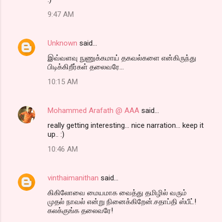
o
9:47 AM
m
m
Unknown
said…
e
இவ்வளவு நுணுக்கமாய் தகவல்களை என்கிருந்து
n
பிடிக்கிறீர்கள் தலைவரே...
t
10:15 AM
s
Mohammed Arafath @ AAA
said…
really getting interesting... nice narration... keep it
up.. :)
10:46 AM
vinthaimanithan
said…
கிகிலோவை மையமாக வைத்து தமிழில் வரும்
முதல் நாவல் என்று நினைக்கிறேன்.சதாப்தி ஸ்பீட்!
கலக்குங்க தலைவரே!