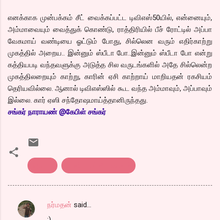
எனக்காக முன்பக்கம் சீட் வைக்கப்பட்ட டிவிஎஸ்50யில், என்னையும்,
அம்மாவையும் வைத்துக் கொண்டு, ராத்திரியில் பீச் ரோட்டில் அப்பா
வேகமாய் வண்டியை ஓட்டும் போது, சில்லென வரும் எதிர்காற்று
முகத்தில் அறைய.. இன்னும் ஸ்பீடா போ..இன்னும் ஸ்பீடா போ என்று
கத்தியபடி வந்தவளுக்கு அடுத்த சில வருடங்களில் அதே சில்லென்ற
முகத்திலறையும் காற்று, காரின் ஏசி காற்றாய் மாறியதன் ரகசியம்
தெரியவில்லை. ஆனால் டிவிஎஸ்ஸில் கூட வந்த அம்மாவும், அப்பாவும்
இல்லை. கார் ஏஸி சந்தோஷமாய்த்தானிருந்தது.
சங்கர் நாராயண் @கேபிள் சங்கர்
தொடர்
நான் - ஷர்மி - வைரம்
நர்மதன்
said…
C
:)