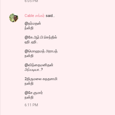
6:05 PM
Cable சங்கர்
said…
@நர்மதன்
ந்ன்றி
@கே.ஆர்.பி.செந்தில்
ஹி..ஹி..
@மொஹமத் அராபத்
நன்றி
@விந்தைமனிதன்
அப்படியா..?
2திருமலை கநதசாமி
நன்றி
@சே.குமார்
நன்றி
6:11 PM