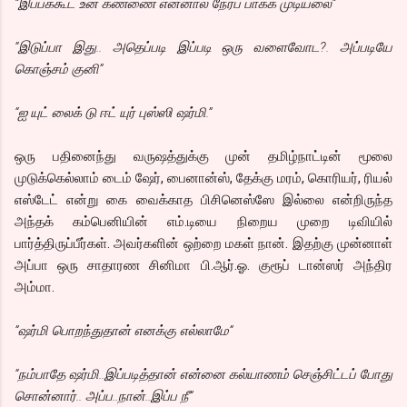
”இப்பக்கூட உன் கண்ணை என்னால நேரப் பாக்க முடியலை”
“இடுப்பா இது.. அதெப்படி இப்படி ஒரு வளைவோட?. அப்படியே
கொஞ்சம் குனி”
“ஐ யுட் லைக் டு ஈட் யுர் புஸ்ஸி ஷர்மி.”
ஒரு பதினைந்து வருஷத்துக்கு முன் தமிழ்நாட்டின் மூலை
முடுக்கெல்லாம் டைம் ஷேர், பைனான்ஸ், தேக்கு மரம், கொரியர், ரியல்
எஸ்டேட் என்று கை வைக்காத பிசினெஸ்ஸே இல்லை என்றிருந்த
அந்தக் கம்பெனியின் எம்.டியை நிறைய முறை டிவியில்
பார்த்திருப்பீர்கள். அவர்களின் ஒற்றை மகள் நான். இதற்கு முன்னாள்
அப்பா ஒரு சாதாரண சினிமா பி.ஆர்.ஓ. குரூப் டான்ஸர் அந்திர
அம்மா.
”ஷர்மி பொறந்துதான் எனக்கு எல்லாமே”
“நம்பாதே ஷர்மி..இப்படித்தான் என்னை கல்யாணம் செஞ்சிட்டப் போது
சொன்னார்.. அப்ப..நான்..இப்ப நீ”