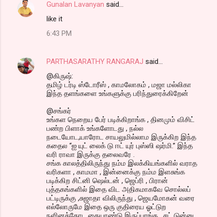
Gunalan Lavanyan
said…
like it
6:43 PM
PARTHASARATHY RANGARAJ
said…
@கிருஷ்:
தமிழ் டர்டி ஸ்டோரீஸ் , காமலோகம் , மஜா மல்லிகா
இந்த தளங்களை உங்களுக்கு பரிந்துரைக்கிறேன்
@சங்கர்
உங்கள நெறைய பேர் படிக்கிறாங்க , தினமும் விசிட்
பண்ற பிளாக் உங்களோடது , நல்ல
நடையோட,யாரோட சாயலுமில்லாம இருக்கிற இந்த
கதைல “ஐ யுட் லைக் டு ஈட் யுர் புஸ்ஸி ஷர்மி.” இந்த
வரி ராவா இருக்கு தலைவரே .
சங்க காலத்திலிருந்து நம்ம இலக்கியங்களில் வராத
வரிகளா , காமமா , இன்னைக்கு நம்ம இளசுங்க
படிக்கிற சிட்னி ஷெல்டன் , ஜெப்ரி , பிரான்
புத்தகங்களில் இதை விட அதிகமாகவே சொல்லப்
பட்டிருக்கு ,சுஜாதா விலிருந்து , ஜெயமோகன் வரை
எல்லோருமே இதை ஒரு குதிரைய ஓட்டுற
நளினத்தோட கையாண்டு இருப்பாங்க , சட் டுன்னு