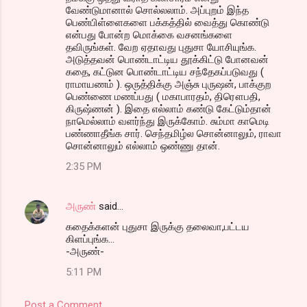
வேண்டுமானால் சொல்லலாம். அப்புறம் இந்த
பெண்பிள்ளைகளை பக்கத்தில் வைத்து கொண்டு
என்பது போன்ற மொக்கை வசனங்களை
தவிருங்கள். வேற ஏதாவது புதுசா யோசியுங்க.
அடுத்தவன் பொண்டாட்டிய தூக்கிட்டு போனவன்
கதை, கட்டுன பொண்டாட்டிய சந்தேகப்படுவது (
ராமாயணம் ). ஒருத்திக்கு அஞ்சு புருஷன், பாக்குற
பெண்ணை மணப்பது ( மகாபாரதம், திரௌபதி,
கிருஷ்ணன் ). இதை எல்லாம் கண்டு கேட்டும்தான்
நாமெல்லாம் வளர்ந்து இருக்கோம். சும்மா காமெடி
பண்ணாதீங்க சார். செந்தமிழ்ல சொன்னாலும், ராவா
சொன்னாலும் எல்லாம் ஒண்ணு தான்.
2:35 PM
அருண்
said…
கதைக்களன் புதுசா இருக்கு தலைவா,பட்டய
கிளப்புங்க...
-அருண்-
5:11 PM
Post a Comment