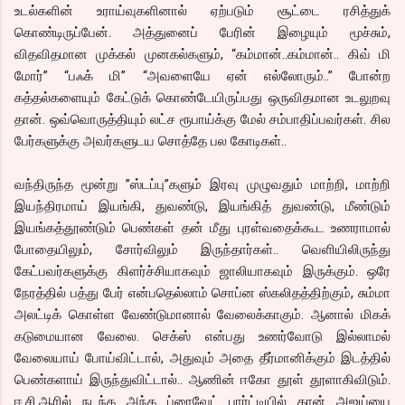
உடல்களின் உராய்வுகளினால் ஏற்படும் சூட்டை ரசித்துக்
கொண்டிருப்பேன். அத்துனைப் பேரின் இழையும் மூச்சும்,
விதவிதமான முக்கல் முனகல்களும், “கம்மான்..கம்மான்.. கிவ் மி
மோர்” “பஃக் மி” “அவளையே ஏன் எல்லோரும்..” போன்ற
கத்தல்களையும் கேட்டுக் கொண்டேயிருப்பது ஒருவிதமான உடலுறவு
தான். ஒவ்வொருத்தியும் லட்ச ரூபாய்க்கு மேல் சம்பாதிப்பவர்கள். சில
பேர்களுக்கு அவர்களுடய சொத்தே பல கோடிகள்..
வந்திருந்த மூன்று ”ஸ்டப்பு”களும் இரவு முழுவதும் மாற்றி, மாற்றி
இயந்திரமாய் இயங்கி, துவண்டு, இயங்கித் துவண்டு, மீண்டும்
இயங்கத்தூண்டும் பெண்கள் தன் மீது புரள்வதைக்கூட உணராமால்
போதையிலும், சோர்விலும் இருந்தார்கள்.. வெளியிலிருந்து
கேட்பவர்களுக்கு கிளர்ச்சியாகவும் ஜாலியாகவும் இருக்கும். ஒரே
நேரத்தில் பத்து பேர் என்பதெல்லாம் சொப்ன ஸ்கலிதத்திற்கும், சும்மா
அலட்டிக் கொள்ள வேண்டுமானால் வேலைக்காகும். ஆனால் மிகக்
கடுமையான வேலை. செக்ஸ் என்பது உணர்வோடு இல்லாமல்
வேலையாய் போய்விட்டால், அதுவும் அதை தீர்மானிக்கும் இடத்தில்
பெண்களாய் இருந்துவிட்டால்.. ஆணின் ஈகோ தூள் தூளாகிவிடும்.
ஈ.சி.ஆரில் நடந்த அந்த ப்ரைவேட் பார்ட்டியில் தான் அஜய்யை