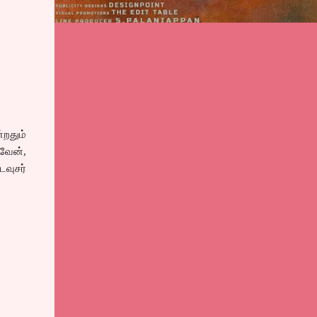
றதும்
ுவேன்,
டவுசர்