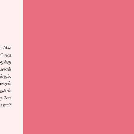
்.பி.ஏ
ிருது
லுக்கு
பரைக்
்கும்.
்டீஷன்
ுவின்
கு சேர
றானா?