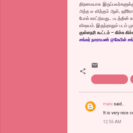
திறமையாக இருப்பவர்களுக்கு
அந்த டீ விற்கும் ஆள், ஹீரோ
போல் காட்டுவது.. படத்தின
விஷயம். இருந்தாலும் படம் ம
–
குள்ளநரி கூட்டம்
கிச்சு கிச்ச
சங்கர் நாராயண் @கேபிள் சங்
tamil film review
mani
said…
C
It is very nice
o
12:55 AM
m
m