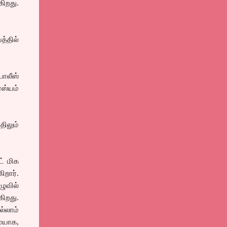
ிறது.
த்தில்
போலீஸ்
ரஸ்யம்
ிலும்
ட் மிக
றார்.
ுவில்
ிறது.
்லாம்
ையாக,