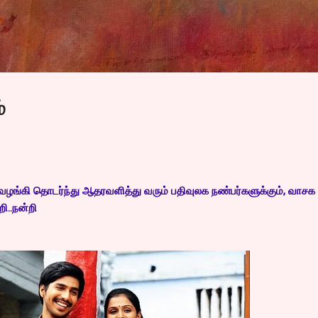
Skip to main content
்
ழங்கி தொடர்ந்து ஆதரவளித்து வரும் பதிவுலக நண்பர்களுக்கும், வாசக
றி..நன்றி