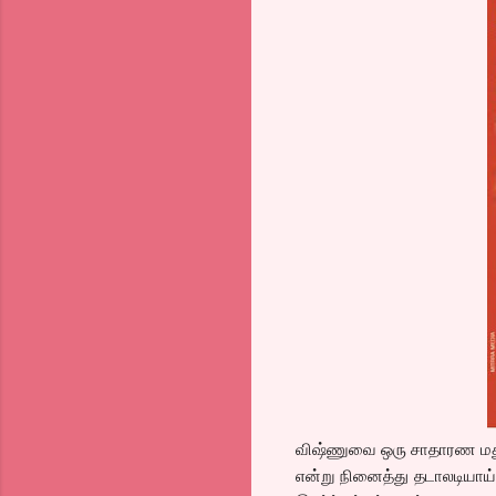
விஷ்ணுவை ஒரு சாதாரண மதுர
என்று நினைத்து தடாலடியாய்