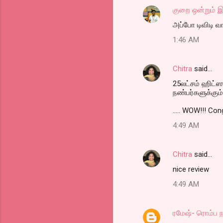
குறை ஒன்றும் இ
e
அப்போ டிவிடி வ
n
t
1:46 AM
s
Chitra
said…
25லட்சம் ஹிட்
நண்பர்களுக்கும்
..... WOW!!! Con
4:49 AM
Chitra
said…
nice review
4:49 AM
ரமேஷ்- ரொம்ப 