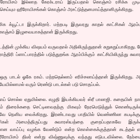
ீரோயிசம் இல்லாத கேரக்டராய் இருப்பதால் கொஞ்சம் ரசிக்க முடிக
ெய்யும ஹீரோயிசங்கள் கொஞ்சம் அசட்டுத்தனமாய்த்தானிருக்கிறது.
 மிக க்யூட்டா இருக்கிறார். மற்றபடி இருவரது காதல் காட்சிகள் ஆரம்ப
,கொஞ்சம் இழுவையாகத்தான் இருக்கிறது.
்தின் முக்கிய விஷயம் வருவதால் அதிலிருந்துதான் சுறுசுறுப்பாகிறது. 
த்திரி ப்ளாட்பாரத்தில் படுத்துறங்க ஆரம்பிக்கும் காட்சியிலிருந்து சுவா
 பாடல் ஓகே ரகம். மற்றதெல்லாம் எரிச்சலாய்த்தான் இருக்கிறது. அத
யில்லாமல் வரும் ரெண்டு பாடல்கள் படு சொதப்பல்.
ரிதாய் சொல்ல ஏதுமில்லை. எழுதி இயக்கியவர் ஸ்ரீ பாலாஜி. கதையின் நா
 திரைக்கதை செட்டிலாவதற்கு மிகவும் நேரமெடுத்துக் கொண்டிருக்கி
பவே நெளிய வைக்கிறது. இரண்டாவது பாதியில் வெண்ணிலா கபடிக்குழ
கள் அமைத்திருப்பது சுவாரஸ்யத்தை குறைப்பதாகவே இருக்க
ான வாய்ப்பு வழங்க வேண்டும் என்ற கொள்கைக்குத்தான் கடத்தல் எல
ீரோயிசம் திடீர் என்று விஷ்ணுவுக்கு வந்தது எடுபடவில்லை. நேர்ம