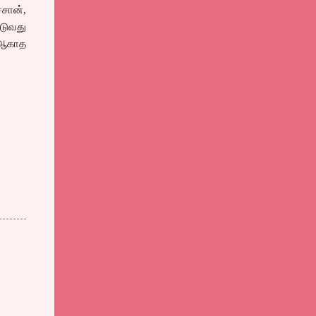
்சான்,
ிடுவது
ே ஆகாத