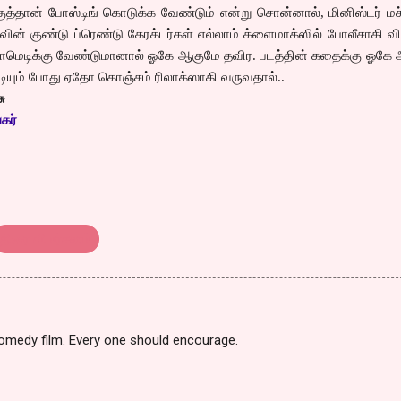
த்தான் போஸ்டிங் கொடுக்க வேண்டும் என்று சொன்னால், மினிஸ்டர் மச
வின் குண்டு ப்ரெண்டு கேரக்டர்கள் எல்லாம் க்ளைமாக்ஸில் போலீசாகி வ
் காமெடிக்கு வேண்டுமானால் ஓகே ஆகுமே தவிர. படத்தின் கதைக்கு ஓக
ுடியும் போது ஏதோ கொஞ்சம் ரிலாக்ஸாகி வருவதால்..
ு
கர்
திரை விமர்சனம்
 comedy film. Every one should encourage.