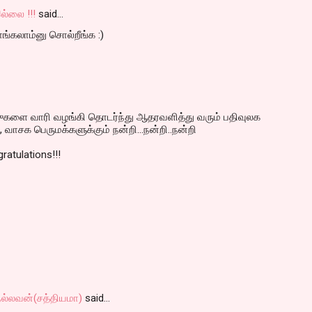
ல்லை !!!
said…
ாங்கலாம்னு சொல்றீங்க :)
ஸுகளை வாரி வழங்கி தொடர்ந்து ஆதரவளித்து வரும் பதிவுலக
, வாசக பெருமக்களுக்கும் நன்றி...நன்றி..நன்றி
gratulations!!!
நல்லவன்(சத்தியமா)
said…