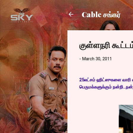
Cable சங்கர்
குள்ளநரி கூட்டம
-
March 30, 2011
25லட்சம் ஹிட்ஸுகளை வாரி வ
பெருமக்களுக்கும் நன்றி...நன்