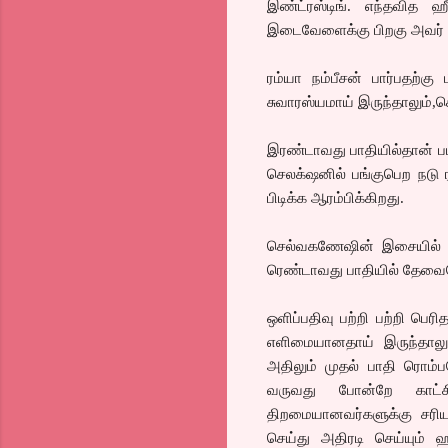
இண்ட்ரஸ்டிங். எந்தவித ஹ
இடைவேளைக்கு பிறகு அவர் ச
ரம்யா நம்பீசன் பார்பதற்கு
சுவாரஸ்யமாய் இருந்தாலும்
இரண்டாவது பாதியில்தான் படத
செலக்‌ஷனில் பங்குபெற நடு ரா
பிடிக்க ஆரம்பிக்கிறது.
செல்வகணேஷின் இசையில் ஒரு
ரெண்டாவது பாதியில் தேவையே
ஒளிப்பதிவு பற்றி பற்றி பெ
எளிமையானதாய் இருந்தாலும்
அதிலும் முதல் பாதி ரொம்
வருவது போன்றே காட்சி
திறமையானவர்களுக்கு சரிய
செய்து அதிரடி செய்யும் ஹ