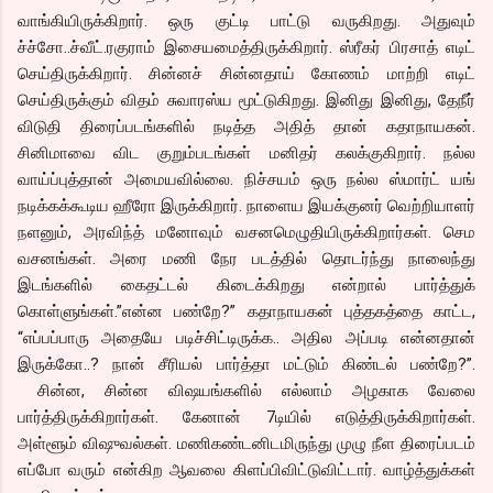
வாங்கியிருக்கிறார். ஒரு குட்டி பாட்டு வருகிறது. அதுவும்
ச்ச்சோ..ச்வீட்.ரகுராம் இசையமைத்திருக்கிறார். ஸ்ரீகர் பிரசாத் எடிட்
செய்திருக்கிறார். சின்னச் சின்னதாய் கோணம் மாற்றி எடிட்
செய்திருக்கும் விதம் சுவாரஸ்ய மூட்டுகிறது. இனிது இனிது, தேநீர்
விடுதி திரைப்படங்களில் நடித்த அதித் தான் கதாநாயகன்.
சினிமாவை விட குறும்படங்கள் மனிதர் கலக்குகிறார். நல்ல
வாய்ப்புத்தான் அமையவில்லை. நிச்சயம் ஒரு நல்ல ஸ்மார்ட் யங்
நடிக்கக்கூடிய ஹீரோ இருக்கிறார். நாளைய இயக்குனர் வெற்றியாளர்
நளனும், அரவிந்த் மனோவும் வசனமெழுதியிருக்கிறார்கள். செம
வசனங்கள். அரை மணி நேர படத்தில் தொடர்ந்து நாலைந்து
இடங்களில் கைதட்டல் கிடைக்கிறது என்றால் பார்த்துக்
கொள்ளுங்கள்.”என்ன பண்றே?” கதாநாயகன் புத்தகத்தை காட்ட,
“எப்பப்பாரு அதையே படிச்சிட்டிருக்க.. அதில அப்படி என்னதான்
இருக்கோ..? நான் சீரியல் பார்த்தா மட்டும் கிண்டல் பண்றே?”.
சின்ன, சின்ன விஷயங்களில் எல்லாம் அழகாக வேலை
பார்த்திருக்கிறார்கள். கேனான் 7டியில் எடுத்திருக்கிறார்கள்.
அள்ளூம் விஷுவல்கள். மணிகண்டனிடமிருந்து முழு நீள திரைப்படம்
எப்போ வரும் என்கிற ஆவலை கிளப்பிவிட்டுவிட்டார். வாழ்த்துக்கள்