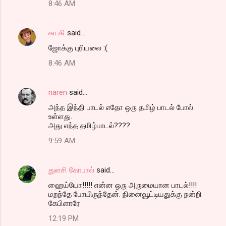
8:46 AM
கா.கி
said…
ஜோக்கு புரியலை :(
8:46 AM
naren
said…
அந்த இந்தி பாடல் எதோ ஒரு தமிழ் பாடல் போல்
உள்ளது.
அது எந்த தமிழ்பாடல்????
9:59 AM
துளசி கோபால்
said…
ஹைய்யோ!!!!! என்ன ஒரு அருமையான பாடல்!!!!
மறந்தே போயிருந்தேன். நினைவூட்டியதுக்கு நன்றி
கேபிளாரே
12:19 PM