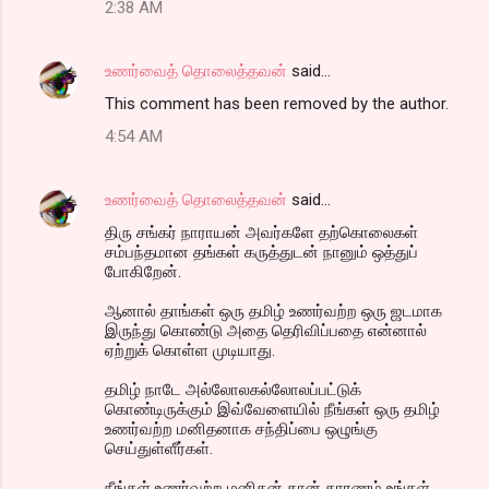
2:38 AM
உணர்வைத் தொலைத்தவன்
said…
This comment has been removed by the author.
4:54 AM
உணர்வைத் தொலைத்தவன்
said…
திரு சங்கர் நாராயன் அவர்களே தற்கொலைகள்
சம்பந்தமான தங்கள் கருத்துடன் நானும் ஒத்துப்
போகிறேன்.
ஆனால் தாங்கள் ஒரு தமிழ் உணர்வற்ற ஒரு ஜடமாக
இருந்து கொண்டு அதை தெரிவிப்பதை என்னால்
ஏற்றுக் கொள்ள முடியாது.
தமிழ் நாடே அல்லோலகல்லோலப்பட்டுக்
கொண்டிருக்கும் இவ்வேளையில் நீங்கள் ஒரு தமிழ்
உணர்வற்ற மனிதனாக சந்திப்பை ஒழுங்கு
செய்துள்ளீர்கள்.
நீங்கள் உணர்வற்ற மனிதன் தான் காரணம் உங்கள்