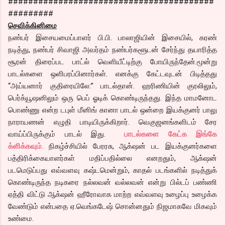
#########################################
#########
செவிக்கினிமை
நண்பர் இசையமைப்பாளர் பி.பி. பாலாஜியின் இசையில், கரண்
நடித்து, நண்பர் சிவாஜி அவர்தம் நண்பர்களூடன் சேர்ந்து தயாரித்த
சூரன் திரைப்பட பாட்ல் வெளியீட்டிற்கு போயிருந்தேன்.மூன்று
பாடல்களை ஒளிபரப்பினார்கள். எனக்கு கேட்டவுடன் பிடித்தது
“அய்யனார் குதிரையிலே:” பாடல்தான். ஹரிணியின் குரலிலும்,
பெர்க்யூஷனிலும் ஒரு பெப் ஓடிக் கொண்டிருந்தது. இந்த மாமனோட
பொண்ணு என்ற டபுள் மீனிங் கானா பாடல் ஒன்றை இயக்குனர் பாலு
நாராயணன் எழுதி பாடியிருக்கிறார். வெகுஜனங்களிடம் சேர
வாய்ப்பிருக்கும் பாடல் இது.
பாடல்களை கேட்க இங்கே
க்ளிக்கவும்.
நிகழ்ச்சியில் பேரரசு, ஆக்‌ஷன் பட இயக்குனர்களை
பத்திரிக்கையாளர்கள் மதிப்பதில்லை எனறதும், ஆக்‌ஷன்
படமெடுப்பது எவ்வளவு கஷ்டமென்றும், காதல் படங்களில் நடித்துக்
கொண்டிருந்த நடிகரை நல்லவன் வல்லவன் என்று பில்டப் பண்ணி
ஏத்தி விட்டு ஆக்‌ஷன் ஹீரோவாக மாற்ற எவ்வளவு உழைப்பு உழைக்க
வேண்டும் என்பதை ஏ.வெங்கடேஷ் சொன்னதும் நிஜமாகவே மிகவும்
உண்மை.