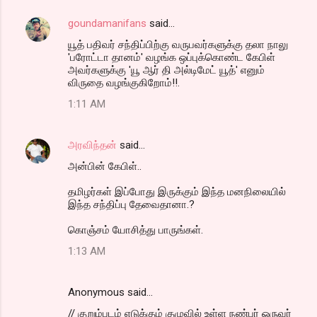
goundamanifans
said…
C
யூத் பதிவர் சந்திப்பிற்கு வருபவர்களுக்கு தலா நாலு
o
'பரோட்டா தானம்' வழங்க ஒப்புக்கொண்ட கேபிள்
m
அவர்களுக்கு 'யூ ஆர் தி அல்டிமேட் யூத்' எனும்
விருதை வழங்குகிறோம்!!.
m
1:11 AM
e
n
அரவிந்தன்
said…
t
அன்பின் கேபிள்..
s
தமிழர்கள் இப்போது இருக்கும் இந்த மனநிலையில்
இந்த சந்திப்பு தேவைதானா.?
கொஞ்சம் யோசித்து பாருங்கள்.
1:13 AM
Anonymous said…
// குறும்படம் எடுக்கும் குழுவில் உள்ள நண்பர் ஒருவர்