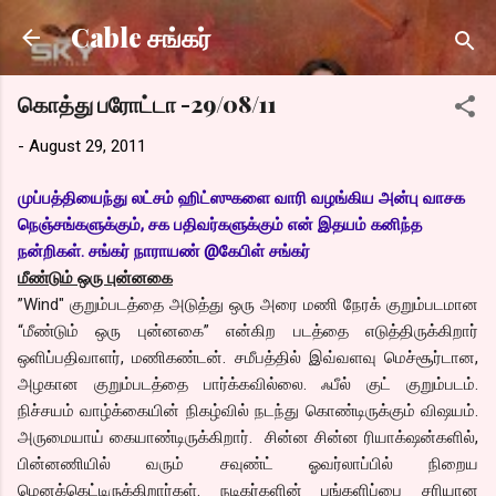
Skip to main content
Cable சங்கர்
கொத்து பரோட்டா -29/08/11
-
August 29, 2011
முப்பத்தியைந்து லட்சம் ஹிட்ஸுகளை வாரி வழங்கிய அன்பு வாசக
நெஞ்சங்களுக்கும், சக பதிவர்களுக்கும் என் இதயம் கனிந்த
நன்றிகள். சங்
கர் நாராயண் @கேபிள் சங்கர்
மீண்டும் ஒரு புன்னகை
”Wind" குறும்படத்தை அடுத்து ஒரு அரை மணி நேரக் குறும்படமான
“மீண்டும் ஒரு புன்னகை” என்கிற படத்தை எடுத்திருக்கிறார்
ஒளிப்பதிவாளர், மணிகண்டன். சமீபத்தில் இவ்வளவு மெச்சூர்டான,
அழகான குறும்படத்தை பார்க்கவில்லை. ஃபீல் குட் குறும்படம்.
நிச்சயம் வாழ்க்கையின் நிகழ்வில் நடந்து கொண்டிருக்கும் விஷயம்.
அருமையாய் கையாண்டிருக்கிறார். சின்ன சின்ன ரியாக்‌ஷன்களில்,
பின்னணியில் வரும் சவுண்ட் ஓவர்லாப்பில் நிறைய
மெனக்கெட்டிருக்கிறார்கள். நடிகர்களின் பங்களிப்பை சரியான