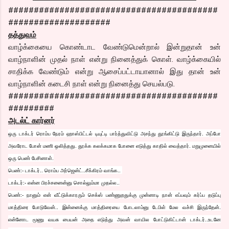
#########################################
####################
தத்துவம்
வாழ்க்கையை கொண்டாட வேண்டுமென்றால் இன்றுதான் உன்
வாழ்நாளின் முதல் நாள் என்று நினைத்துக் கொள். வாழ்க்கையில்
சாதிக்க வேண்டும் என்று ஆசைப்பட்டாயானால் இது தான் உன்
வாழ்நாளின் கடைசி நாள் என்று நினைத்து செயல்படு.
#########################################
#########
அடல்ட் கார்னர்
ஒரு டாக்டர் ரொம்ப நேரம் ஹாஸ்பிட்டல் டியுட்டி பார்த்துவிட்டு அசந்து தூங்கிட்டு இருந்தார். அப்போ
அவரோட போன் மணி ஒலித்தது.
தூக்க கலக்கமாக போனை எடுத்து காதில் வைத்தார். மறுமுனையில்
ஒரு பெண் பேசினாள்.
பெண்:- டாக்டர்.. ரொம்ப அர்ஜென்ட்..சீக்கிரம் வாங்க..
டாக்டர்:- என்ன பிரச்சனைன்னு சொல்லும்மா முதல்ல..
பெண்:- நானும் என் வீட்டுக்காரரும் செக்ஸ் பண்ணுறதுக்கு முன்னாடி நான் எப்பவும் கர்ப்ப தடுப்பு
மாத்திரை போடுவேன்.. இன்னைக்கு மாத்திரையை போடலாம்னு டேபிள் மேல வச்சி இருந்தேன்.
என்னோட மூணு வயசு பையன் அதை எடுத்து அவன் வாயில போட்டுகிட்டான் டாக்டர்..உடனே