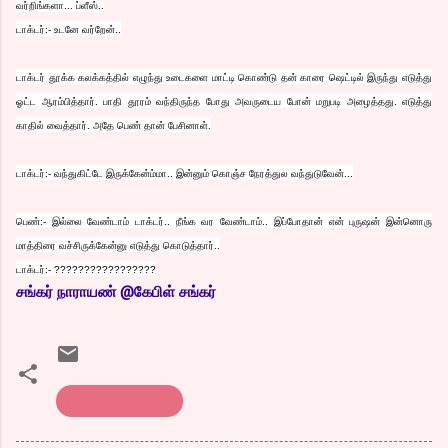
வர்றிங்களா... ப்ளீஸ்..
டாக்டர்:- உடனே வர்றேன்..
டாக்டர் தூக்க கலக்கத்தில் எழுந்து உடைகளை மாட்டி கொண்டு தன் காரை ஷெட்டில் இருந்து எடுத்து
ஓட்ட ஆரம்பித்தார்.
பாதி தூரம் வந்திருந்த போது அவருடைய போன் மறுபடி அழைத்தது. எடுத்து
காதில் வைத்தார். அதே பெண் தான் பேசினாள்.
டாக்டர்:- வந்துகிட்டே இருக்கேன்ம்மா.. இன்னும் கொஞ்ச நேரத்துல வந்துடுவேன்...
பெண்:- இல்லை வேண்டாம் டாக்டர்.. நீங்க வர வேண்டாம்.. இப்போதான் என் புருஷன் இன்னொரு
மாத்திரை வச்சிருக்கேன்னு எடுத்து கொடுத்தார்..
டாக்டர்:- ?????????????????
சங்
கர் நாராயண் @கேபிள் சங்கர்
கொத்து பரோட்டா