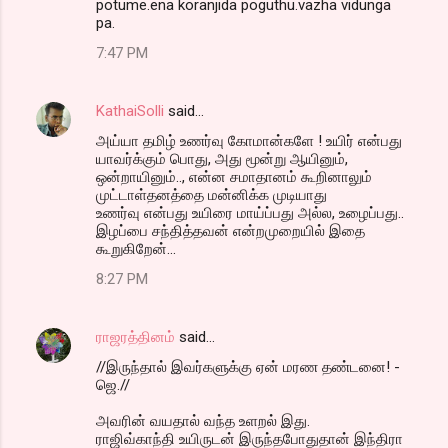
potume.ena koranjida poguthu.vazha vidunga
pa.
7:47 PM
KathaiSolli
said…
அய்யா தமிழ் உணர்வு கோமான்களே ! உயிர் என்பது
யாவர்க்கும் பொது, அது மூன்று ஆயினும்,
ஒன்றாயினும்.., என்ன சமாதானம் கூறினாலும்
முட்டாள்தனத்தை மன்னிக்க முடியாது
உணர்வு என்பது உயிரை மாய்ப்பது அல்ல, உழைப்பது..
இழப்பை சந்தித்தவன் என்றமுறையில் இதை
கூறுகிறேன்...
8:27 PM
ராஜரத்தினம்
said…
//இருந்தால் இவர்களுக்கு ஏன் மரண தண்டனை! -
ஜெ.//
அவரின் வயதால் வந்த உளறல் இது.
ராஜிவ்காந்தி உயிருடன் இருந்தபோதுதான் இந்திரா