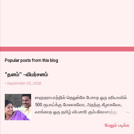
Popular posts from this blog
"தனம்” -விமர்சனம்
-
September 05, 2008
ஹைதராபாத்தில் தெலுங்கே பேசாத ஓரு ஏரியாவில்
500 ரூபாய்க்கு மேலாகவோ, அதற்கு கீழாகவோ,
வாங்காத ஓரு தமிழ் விபசாரி கும்பகோணத்து
அக்ரஹாரத்தின் வீட்டில் மருமகளாக
மேலும் படிக்க
வாழ்கைபடுகிறாள். அவளுடய வாழ்கை எப்படி
அமைந்தது? என்ற ஓரு நல்ல லைனை , சங்கீதா