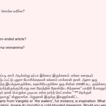
 சொல்ல வரீங்க?
en-ended article?
amma vennamma?
கப்படி காபி அடிக்கர்து தப்பா இல்லாம இருக்கலாம். எல்லா கதையும்
டப்பட்டு புதுசா யோசிக்கறவன் எல்லாம் மாக்கான் தான். ஆனா ஒரு
்த இயக்குனருக்கோ, கதாசிரியருக்கோ ஒரு சின்ன credit கூட குடுக்கா
ர்ந்திருக்கும்போது கன நேரத்தில் தோன்றிய சிந்தனை" மாதிரி பேசறதும்
தும் தான் பொறுக்க முடியல. எங்க நார்த் மெட்ராஸ்ல " ** நெக்குள்
ு ஆவாது" ன்னுவாங்க. அதுதான் இருக்கு இவனுங்ககிட்ட.
s from Vangelis or "the wailers", for instance, is inspiraition. What
arris Jeyaraj do (mostly) is cold-blooded plagiarism. Would you we