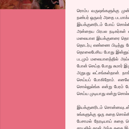
ரொம்ப வருஷங்களுக்கு முன
நண்பர் ஒருவர் அதை படமாக்க
இயக்குனரிடம் போய் சொல்லி
அன்றைய பிரபல நடிகர்கள் வ
மலையாள இயக்குனரை தொடர்ப
தொடர்பு எண்ணை பிடித்து பேச
தொலைபேசிய போது இன்னும் ஒர
படமும் மலையாளத்தில் அவ்வ
போன் செய்த போது சுமார் இரு
அறுபது லட்சங்கள்தான். நா
செய்யப் போகிறோம். எனவே
சொல்லுல்ங்க என்று பேரம் ப
செய்ய முடியாது என்று சொல்ல
இயக்குனரிடம் சொன்னவுடன் அ
உங்களுக்கு ஒரு கதை சொல்கி
பேசாமல் நேரடியாய் கதை சொ
சாயலில் தான் அந்த கதை இர