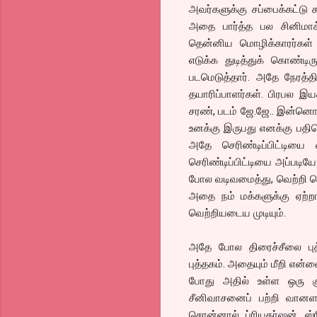
அவர்களுக்கு சப்பைக்கட்டு 
அதை பார்த்த பல சினிமாக்
தென்னிய மொழிக்காரர்கள் 
எடுக்க துடித்துக் கொண்ட
படமெடுத்தார். அதே நேரத்த
தயாரிப்பாளர்கள். பிரபல இய
சரண், படம் ஜே.ஜே.. இன்னொர
உனக்கு இருபது எனக்கு பதின
அதே செரிண்டிப்பிட்டியை 
செரிண்டிப்பிட்டியை அப்படிய
போல வடிவமைத்து, வெற்றி ப
அதை நம் மக்களுக்கு ஏற்
வெற்றியடைய முடியும்.
அதே போல திரைச்சீலை பு
புத்தகம். அதையும் மீறி என
போது அதில் உள்ள ஒரு கு
சீனிவாசனைப் பற்றி வானளா
சொன்னால் ப்ரியதர்ஷன், ஸ