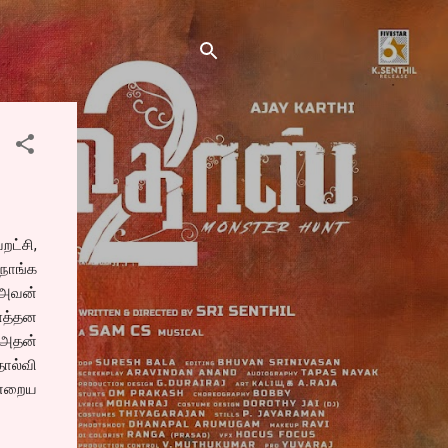
ட்சி,
 நாங்க
 அவன்
எத்தன
 அதன்
ோல்வி
ன்றைய