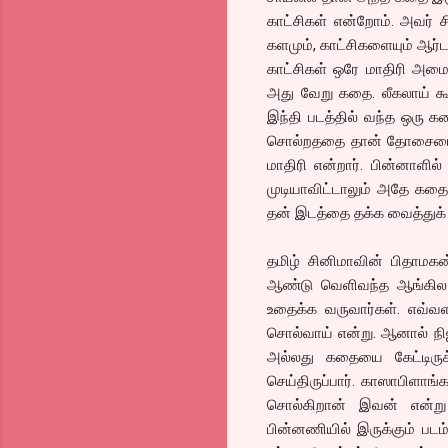
காட்சிகள் என்றோம். அவர் 
களமும், காட்சிகளையும் ஆர்டர
காட்சிகள் ஒரே மாதிரி அமை
அது வேறு கதை. லீகலாய் க
இந்தி படத்தில் வந்த ஒரு கத
சொல்றததை தான் தோசையை தி
மாதிரி என்றார். பின்னாள
முடியாவிட்டாலும் அதே கதை
தன் இடத்தை தக்க வைத்துக்
தமிழ் சினிமாவின் பிதாமகன
ஆண்டு வெளிவந்த ஆங்கில
உதைக்க வருவார்கள். எவ்வளவ
சொல்வாய் என்று. ஆனால் நிஜ
அல்லது கதையை கேட்டிரு
செய்திருப்பார். காஸாபிளாங
சொல்கிறான் இவன் என்று
பின்னணியில் இருக்கும் ப