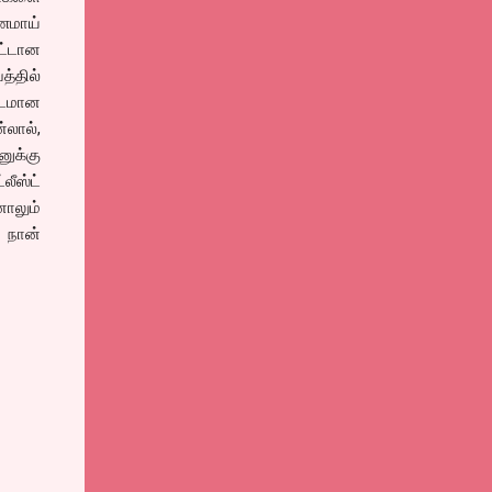
ணமாய்
ட்டான
்தில்
படமான
்லால்,
ுக்கு
ீஸ்ட்
னாலும்
 நான்