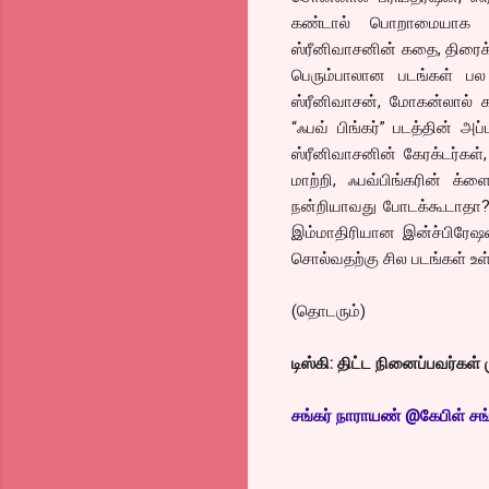
கண்டால் பொறாமையாக இர
ஸ்ரீனிவாசனின் கதை, திரைக
பெரும்பாலான படங்கள் பல 
ஸ்ரீனிவாசன், மோகன்லால் 
“ஃபவ் பிங்கர்” படத்தின் அ
ஸ்ரீனிவாசனின் கேரக்டர்க
மாற்றி, ஃபவ்பிங்கரின் க
நன்றியாவது போடக்கூடாதா? எ
இம்மாதிரியான இன்ச்பிரேஷன
சொல்வதற்கு சில படங்கள் உள
(தொடரும்)
டிஸ்கி: திட்ட நினைப்பவர்கள் 
சங்
கர் நாராயண் @கேபிள் சங்