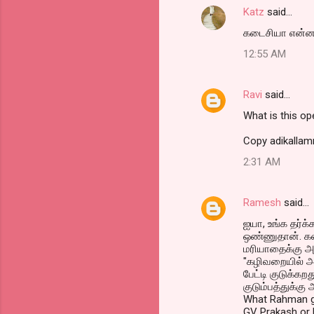
Katz
said…
கடைசியா என்ன
12:55 AM
Ravi
said…
What is this op
Copy adikall
2:31 AM
Ramesh
said…
ஐயா, உங்க தர்க்
ஒண்ணுதான். கஷ்
மரியாதைக்கு அந
"கழிவறையில் அம
பேட்டி குடுக்கற
குடும்பத்துக்க
What Rahman get
GV Prakash or H