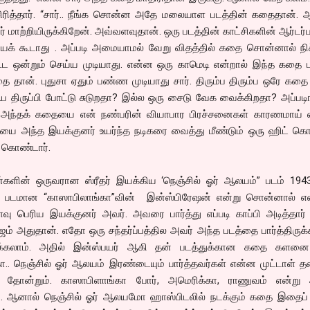
சிரித்தார். “சார்.. நீங்க சொன்ன அதே மலையாள படத்தின் கதைதான். 
் மாற்றியிருக்கிறேன். அவ்வளவுதான். ஒரு படத்தின் காட்சிகளின் ஆர்டர்ப
யக் கூடாது . அப்படி அமையாமல் வேறு விதத்தில் கதை சொன்னால் நிச
ூட ஒன்றும் செய்ய முடியாது. என்ன ஒரு காமெடி என்றால் இந்த கதை
ை தான். புதுசா ஏதும் பண்ண முடியாது சார். திரும்ப திரும்ப ஒரே கதை
ருப்பி போட்டு சுடுறதா? இல்ல ஒரு சைடு வேக வைக்கிறதா? அப்படிங
ில் அந்தக் கதையை என் நண்பரின் வியாபார பிரச்சனைகள் காரணமாய் எ
யை அந்த இயக்குனர் உயர்ந்த நடிகரை வைத்து மீண்டும் ஒரு ஹிட் கொட
 கொண்டார்.
்களின் ஒருவரான ஸ்ரீதர் இயக்கிய ‘நெஞ்சில் ஓர் ஆலயம்” படம் 194
 படமான “காஸாபிலாங்கா”வின் இன்ஸ்பிரேஷன் என்று சொன்னால் 
ு பெரிய இயக்குனர் அவர். அவரை பார்த்து எப்படி காப்பி அடித்தார்
ம் அதுதான். எதோ ஒரு சந்தர்ப்பத்தில அவர் அந்த படத்தை பார்த்திருக்
க்கலாம். அதில் இன்ஸ்பயர் ஆகி தன் படத்துக்கான கதை களனை
்கா.. நெஞ்சில் ஓர் ஆலயம் இரண்டையும் பார்த்தவர்கள் என்ன முட்டாள் 
 தோன்றும். காஸாபிளாங்கா போர், அமெரிக்கா, ராணுவம் என்று
டம். ஆனால் நெஞ்சில் ஓர் ஆலயமோ ஹாஸ்பிடலில் நடக்கும் கதை இதைப்