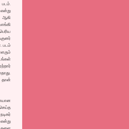
 படம்.
என்று
் ஆகி
ாங்கி
பெரிய
்குனர்
. படம்
ாளரும்
ங்கள்
ற்றார்
ோதாது.
 தான்
னையான
 செய்த
டிகர்
என்று
றிகளை