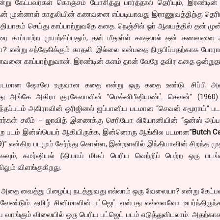
்று கேட்பவர்கள் கொஞ்சம் யோசித்து பார்த்தால் தெரியும், இரண்டின
தன் முன்னாள் காதலியின் கணவனை எப்படியாவது இராணுவத்திற்கு தெரி
 தியாகம் செய்து காப்பாற்றுவதே கதை. நெஞ்சில் ஓர் ஆலயத்தில் தன் மு
 காப்பாற்ற முயற்சிப்பதும், தன் மீதுள்ள் காதலால் தன் கணவனை
? என்று சந்தேகிக்கும் காதலி. இல்லை என்பதை நிருபிப்பதற்காக போரா
வனை காப்பாற்றுவான். இரண்டின் களம் தான் வேறே தவிர கதை ஒன்றுத
ட் படமான ஷோலே உருவான கதை என்று ஒரு கதை உண்டு. சிப்பி அவ
து அங்கே அகிரா குரசேவாவின் ”மெக்னிபீஷியண்ட் செவன்” (1960)
 அந்தப்படம் அகிராவின் ஒரிஜினல் ஜப்பானிய படமான “செவன் சமூராய்” பட
ாளர்கள் சலீம் – ஜாவித் இணைக்கு செரியோ லியோனியின் “ஒன்ஸ் அப்ப
ிற படம் இன்ஸ்பெயர் ஆகியிருக்க, இன்னொரு ஆங்கில படமான”
Butch C
)” என்கிற படமும் சேர்ந்து கொள்ள, இன்றளவில் இந்தியாவின் சிறந்த மு
ாகவும், கமர்ஷியல் ரீதியாய் மிகப் பெரிய வெற்றிப் பெற்ற ஒரு படங
லும் விளங்குகிறது.
அதை வைத்து பிழைப்பு நடத்துவது எல்லாம் ஒரு வேலையா? என்று கேட்ப
வேண்டும். தமிழ் சினிமாவின் பட்ஜெட் என்பது எவ்வளவோ உயர்ந்திருந்த
வாங்கும் விலையில் ஒரு பெரிய பட்ஜெட் படம் எடுத்துவிடலாம். அதற்கா