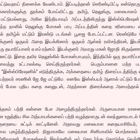
கட்டுவதாய் நினைக்க வேண்டாம். இப்படித்தான் செரிண்டிபிட்டி என்றொரு
காரர்களுக்கு தூக்கம் போய்விட்டது. தமிழ், தெலுங்கு, மலையாளம் 
மட்டுமல்லாது, அகில இந்தியாவும் அப்படத்திலிருந்து இன்ஸ்பெரேஷன
ிருந்த நாளில் தெலுங்கு மோகன் பாபு அப்படத்தின் கதை உரிமையை வ
ில் தமிழ்ல் மட்டும் இரண்டு படங்கள் பூஜை போடப்பட்டன. ரெண்டுமே 
க்குனர் ஒருவர் அதை இயக்கினார். ஒருவர் ஆஸ்கர் ரவிசந்திரன், இயக
ு தயாரிப்பாளர் ஏ.எம்.ரத்னம். இயக்குனர் அவரது மகன் ஜோதி கிருஷ்ணா
ெட்டு. இதை தவிர தெலுங்கில் மோகன்பாபுவும், இந்தியில் ஒரு தயாரிப்ப
வைத்து உட்டாலக்கடி செய்திருந்தார்கள். பெரும்பாலான மற்ற பட
ே ”இன்ஸ்பிரேஷனில்” எடுத்திருக்க, அக்கதையை தமிழ் திரைப்படத்திற்கு ஏ
ெற்றவர் சரணின் ஜே..ஜே மட்டுமே. எனவே இன்ஸ்பயர் ஆனால் மட்டும் ப
றார் போல புதிய கதை களனுடன், அதற்கான திரைக்கதை அமைத்தால்
த்தகம் பற்றி என்னை பேச அழைத்திருந்தார்கள். அருமையான ரச
்னை உறுத்திய சில அத்யாயங்களைப் பற்றி எழுத்தாளருடன் கலந்துரையாடல்
றையை சுட்டிக் காட்டினேன். அதாவது மலையாள கதையாசிரியர், ந
வ புகழ்ந்திருந்தார். நிஜமாகவே மலையாள சினிமாவில் பொற்காலம் 
்ரீனிவாசன், மோகன்லால் இவர்களின் டீம் தொடர்ந்து கொடுத்த வெற்