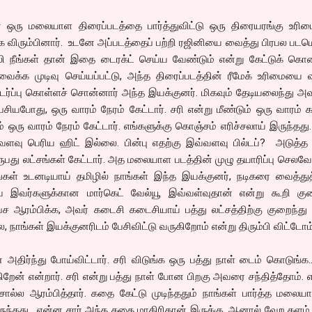
் ஒரு மலையாள திரைப்படத்தை பார்த்துவிட்டு ஒரு திரையரங்கு உரி
 விரும்பினார். உடனே அப்படத்தைப் பற்றி ரஜினியை வைத்து பிரபல படம
 நீங்கள் தான் இதை டைரக்ட் செய்ய வேண்டும் என்று கேட்டுக் கொண்
ைக்க முடிவு செய்யப்பட்டு, அந்த திரைப்படத்தின் ரீமேக் உரிமையை 
்பு கொள்ளச் சொன்னார் அந்த இயக்குனர். மிகவும் தேடியலைந்து அ
ியபோது, ஒரு வாரம் நேரம் கேட்டார். சரி என்று மீண்டும் ஒரு வாரம் க
ு வாரம் நேரம் கேட்டார். எங்களுக்கு கொஞ்சம் எரிச்சலாய் இருந்தது
ளவு பெரிய ஹிட் இல்லை. பின்பு எதற்கு இவ்வளவு பில்டப்? அடுத்த 
பது லட்சங்கள் கேட்டார். அத மலையாள படத்தின் முழு தயாரிப்பு செலவே 
ங்கள் உடனடியாய் தமிழில் நாங்கள் இந்த இயக்குனர், நடிகரை வைத்து
 இவர்களுக்கான மார்கெட் வேல்யூ இவ்வள்வுதான் என்று கூறி குற
ேச ஆரம்பிக்க, அவர் கடைசி கடைசியாய் பத்து லட்சத்திற்கு குறைந்து
, நாங்கள் இயக்குனரிடம் பேசிவிட்டு வருகிறோம் என்று திரும்பி விட்டோம்
திர்ந்து போய்விட்டார். சரி விடுங்க ஒரு பத்து நாள் டைம் கொடுங்க.
றேன் என்றார். சரி என்று பத்து நாள் போன பிறகு அவரை சந்தித்தோம். எ
ல்ல ஆரம்பித்தார். கதை கேட்டு முடிந்ததும் நாங்கள் பார்த்த மலைய
ுந்தது. என்ன சார் அந்த கதை மாதிரிதான் இருக்கு. ஆனால் வேற களம்