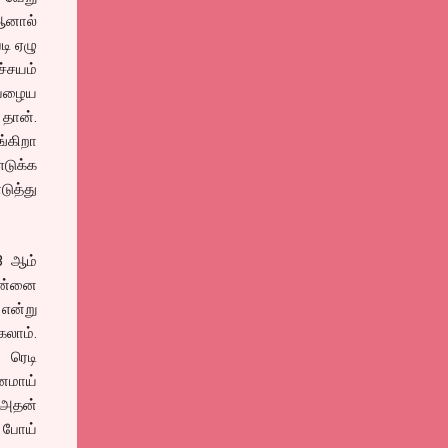
ஆனால்
டி ஏழு
்சயம்
 பழைய
 தான்.
்கிறா
டுக்க
ுத்து
3 ஆம்
என்னை
 என்று
கலாம்.
 ரெடி
தனமாய்
 அதன்
 போய்