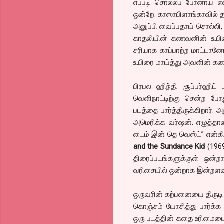
எப்படி சொல்லப் போனாய் என
ஒன்றே. காஸாபிளாங்காவில் 
அனுப்பி வைப்பதாய் சொல்லி,
காதலியின் கணவனின் உயிரை
சரியாக காப்பாற்ற மாட்டானோ
உயிரை மாய்த்து அவளின் கண
பிரபல ஹிந்தி சூப்பர்ஹி
வெளிநாட்டிற்கு சென்ற போ
படத்தை பார்த்திருக்கிறார்.
அமெரிக்க வர்ஷன். எழுத்த
டைம் இன் தெ வெஸ்ட்” என்க
and the Sundance Kid
(1969
திரைப்படங்களுக்குள் ஒன்ற
வரிசையில் ஒன்றாக இன்றளவி
ஒருவரின் கற்பனையை திருடி 
கொஞ்சம் யோசித்து பார்க்க 
ஒரு படத்தின் கதை உரிமையை 