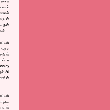
் கதை
யாமல்
ன்னாள்
 அவன்
டி தன்
ான்.
ர்கள்
 வந்த
த்தின்
ான் எ
assidy
தல் 50
்களின்
வர்கள்
ாலும்,
க நான்