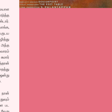
மையாள
ெடுத்த
டார்.
வாங்க,
வருடய
ழித்து
. அந்த
வாரம்
சுமார்
த்தான்
ைத்து
 ஒன்று
.
. நான்
துவும்
ாள பட
. வேறு