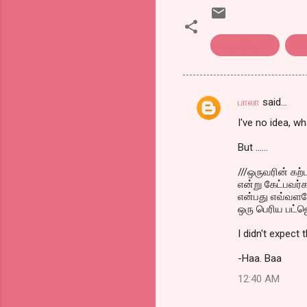
கதை திருட்டு
சின
பாலா
said…
C
I've no idea, wh
o
m
But ......
m
///ஒருவரின் க
என்று கேட்பவர்
e
என்பது எவ்வளவோ
n
ஒரு பெரிய பட்ஜெ
t
I didn't expect 
s
-Haa. Baa
12:40 AM