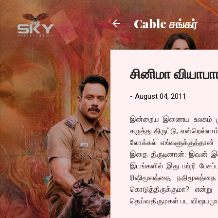
Cable சங்கர்
சினிமா வியாபார
-
August 04, 2011
இன்றைய இணைய உலகம் முழுவ
கருத்து திருட்டு, என்றெல்ல
லோக்கல் எங்களுக்குத்தான்
இதை திருடினான். இவன் இதை
இடங்களில் இது பற்றி பேசப
ரிஷிமூலத்தை, நதிமூலத்த
கொடுத்திருக்குமா? என்ற
தெய்வதிருமகள் பட விஷயமும