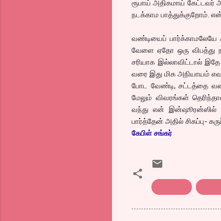
ரூபாய் அதிகமாய் கேட்டவர்
நடக்காம பாத்துக்குறோம். என
வண்டியைப் பார்க்காமலேயே அ
வேளை ஏதோ ஒரு விபத்து நடந
சரியாக இல்லாவிட்டால் இதே
வரை இது மிக அநியாயம் எவன
போட வேண்டி, சட்டத்தை வளை
மேலும் விவரங்கள் தெரிந்
வந்து என் இன்ஷூரன்ஸில் 
பார்த்தேன் அதில் சிகப்பு- கர
கேபிள் சங்கர்
insurance
united