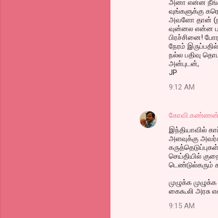
அனா என்ன நீங்
வுங்களுக்கு கர
அவளோ தான் (நா
வுன்னல என்ன ப
பிரச்சினை! போர
நேரம் இருப்பதில
நல்ல பதிவு தொட
அன்புடன்,
JP
9:12 AM
கோவி.கண்ணன
இந்தியாவில் கா
அளவுக்கு அவர்க
கருத்தெடுப்புக
செய்தியில் குறை
டெண்டுல்கரும் க
முழுக்க முழுக்
கைகூலி அரசு என
9:15 AM