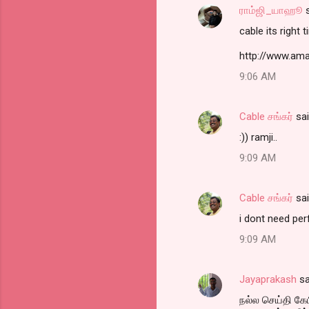
ராம்ஜி_யாஹூ
s
C
cable its righ
o
m
http://www.am
m
9:06 AM
e
n
Cable சங்கர்
sa
t
:)) ramji..
s
9:09 AM
Cable சங்கர்
sa
i dont need per
9:09 AM
Jayaprakash
sa
நல்ல செய்தி கேப