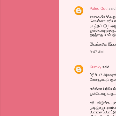
Paleo God
said
தலைவரே பொதுவா
சொன்னா சரியாத்
நடத்தப்படும் ஒர
ஒவ்வொருத்தரும் 
தரத்தை மேம்படு
இவங்களே இப்பட
9:47 AM
Kumky
said…
ப்ரீமியம் அமவ
வேல்யூவயும் க
எவ்ளோ ப்ரீமியம்
ஒவ்வொரு வருடத்
சரி...விடுங்க.
முடிஞ்சது...நாம
போனைப்போட்டு 1