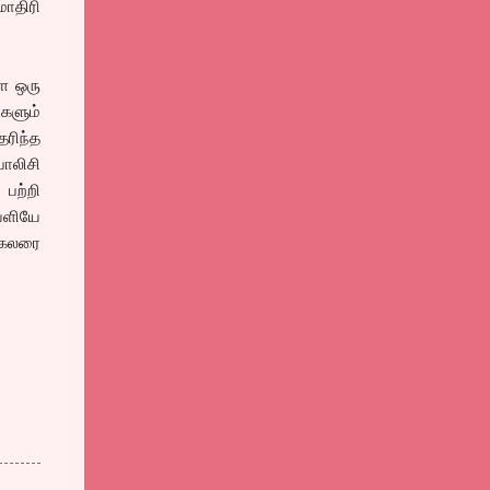
ாதிரி
ளே ஒரு
களும்
ெரிந்த
ாலிசி
பற்றி
ெளியே
 கலரை