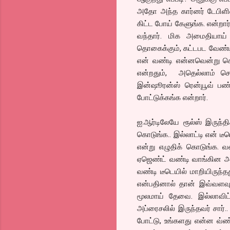
அதோ அந்த கார்னர் டேபிளில்
கிட்ட போய் கேளுங்க. என்றார
வந்தார். மிக அமைதியாய் 
தொகைக்கும், கட்டபட வேண்டி
என் வண்டி என்னவென்று சொல்
என்றதும், அதெல்லாம் சொல
இன்ஷூரன்ஸ் ரென்யூவ் பண்ண
போட்டுக்கங்க என்றார்.
ஐ.ஆர்டிலேயே ரூல்ஸ் இருந்த
கொடுங்க.. இல்லாட்டி என் டீ
என்று எழுதிக் கொடுங்க. 
ஏஜெண்ட் வண்டி வாங்கின 
வண்டி டீடெயில் மாறியிருந்
என்பதினால் தான் இவ்வளவு ப
மூலமாய் தேவை. இல்லாவிட்
அப்ரைசலில் இருந்தவர் சார்.
போட்டு, உங்களது என்ன வ்ண்ட