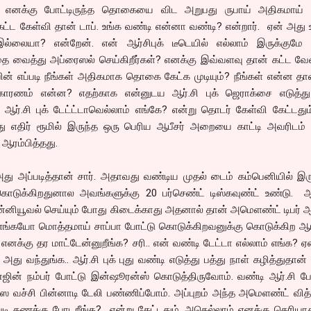
டு, எனக்கு போட்டிருந்த தொகையை விட அறுபது ருபாய் அதிகமாய் க
ேட்ட கேள்வி தான் டாப். உங்க வண்டி என்னா வண்டி? என்றார். ஏன் அது 
ல்லையா? என்றேன். என் ஆர்சிபுக் டீடெயில் எல்லாம் இருக்குமே 
எதை வைத்து அப்ரைஸல் செய்கிறீர்கள்? எனக்கு இவ்வளவு தான் கட்ட வே
பின் எப்படி நீங்கள் அதிகமாக தொகை கேட்க முடியும்? நீங்கள் என்ன தான
காரணம் என்ன? எதற்காக என்னுடய ஆர்.சி புக் ஜெராக்சை எடுத்து
ஆர்.சி புக் டேட்ட்டாவெல்லாம் எங்கே? என்று தொடர் கேள்வி கேட்டதும
ு எதிர் ரூமில் இருந்த ஒரு பெரிய ஆபீசர் அறையை காட்டி அவரிடம் 
ஆரம்பித்தது.
 அது அப்படித்தான் சார். அதாவது வண்டிய முதல் டைம் கம்பெனியில் இர
ொடுக்கிறதுனால அவங்களுக்கு 20 பர்செண்ட் டிஸ்கவுண்ட் உண்டு. 
ன்னியூவல் செய்யும் போது கிடைக்காது அதனால் தான் அமெளண்ட் டிபர் 
எங்கயோ மொத்தமாய் சாப்பா போட்டு கொடுக்கிறவனுக்கு கொடுக்கிற ஆ
எனக்கு தர மாட்டேன்னுறீங்க? சரி.. என் வண்டி டேட்டா எல்லாம் எங்க? ஏ
 அது வந்துங்க.. ஆர்.சி புக் புது வண்டி எடுத்து பத்து நாள் கழித்துதான் 
்ஜின் நம்பர் போட்டு இன்ஷூரன்ஸ் கொடுத்திருவோம். வண்டி ஆர்.சி ப
 வச்சி பின்னாடி டேலி பண்ணிப்போம். அப்புறம் அந்த அமெளண்ட் வித்
்படி கணக்கு போடறீங்க? என்று கேட்டதும், அதெல்லாம் எனக்கு தெரியாது