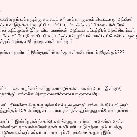
…
வே நம் மக்களுக்கு எதையும் சரி பாக்கற குணம் கிடையாது. அப்பீஸர்
தான் இருக்கும்னு நம்பி வாங்கிடறாங்க அந்த நம்பிக்கையின் மேல்
ு கற்பழிப்புதான் இந்த வியாபாரங்கள், அதிகார மட்டத்தின் அலட்சியங்கள்.
கேள்வி கேட்டு உச்சிமயிறைப் பிடித்தால் முக்கால் வாசி கம்பெனிகள் ஒன்
த்தும் அல்லது இடத்தை காலி பண்ணும்.
ின்னா தனியார் இன்சூரன்ஸ் கூத்து என்னவெல்லாம் இருக்கும்???
ுண்ட்டை கொறைச்சாங்கன்னு சொல்றீங்களே...வண்டியோட இன்ஷூர்
ுறைச்சிருப்பாங்களே அதை கவனிக்கலையா தலைவரே...
 கட்டறீங்களோ அதுக்கு தக்க வேல்யூவ குறைப்பாங்க...அதில்லாட்டியும்
துக்கும் 15% வேல்யூ கட்டாயமா குறைக்கனும்கறது கம்பேணி ரூல்ஸ்...
.யுனைட்டட் இன்ஷ்யூரன்ஸ் கம்பெணிங்கறதால உங்களால கேள்வி கேட்க
்பாக்கறேன் நாம்பாக்கறேன் நான் கம்பேணியா இருந்தா மும்பாய்க்கு
டூ9வரைக்கும் எல்லா பட்டனையும் அமுக்கி உங்க தாவு இல்ல