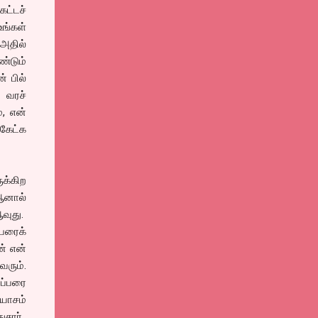
ட்டச்
உங்கள்
அதில்
ண்டும்
் பில்
 வரச்
், என்
கேட்க
ுக்கிற
ஆனால்
ஆவுது.
பரைக்
ன் என்
வரும்.
ேப்பரை
யாசம்
சார்..