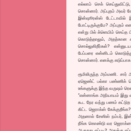
எல்லாம் செக் செய்துவிட்
சொன்னார். அப்புறம் அவர் க
இன்ஷூரன்ஸ் டேட்டாவில் இ
போட்டிருக்குமே? அப்புறம் 
என்று பில் க்ளெயிம் செய்த 
கொடுத்தாலும், அதற்கான 
சொல்லுகிறீர்கள்? என்னுடய 
பேப்பரை என்னிடம் கொடுத்த
சொன்னார். எனக்கு கடுப்பாக 
ரூமிலிருந்த அம்மணி.. சார்
ஏஜெண்ட் பல்கா பண்ணிக் க
உங்களுக்கு இந்த வருஷம் ரெ
“என்னாங்க அநியாயம் இது 
கூட நேர வந்து பணம் கட்டுற 
கிட்ட ஜெராக்ஸ் கேக்குறீங்க?
அதனால் சேஸிஸ் நம்பர், இன
நீங்க கொண்டு வர ஜெராக்ஸை
ஆகுறது எப்படி? அதுக்கு எப