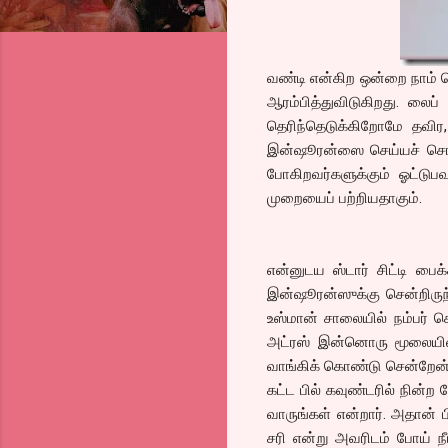
வண்டி என்கிற ஒன்றை நாம் 
ஆரம்பித்துவிடுகிறது. லைப் 
தெரிந்தெடுக்கிறோமே தவிர
இன்ஷூரன்ஸை செய்யச் சொல்
போகிறவர்களுக்கும் ஓட்டு
முறையைப் பற்றியதாகும்.
என்னுடய ஸ்டார் சிட்டி பைக
இன்ஷூரன்ஸுக்கு சென்றிருந்
உஸ்மான் சாலையில் நம்பர் க
அட்ரஸ் இன்னொரு மூலையில
வாங்கிக் கொண்டு சென்றேன்
கட்ட பில் கவுண்டரில் நின்
வாருங்கள் என்றார். அதான் ப
சரி என்று அவரிடம் போய் நீ