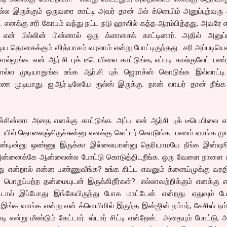
ல இருக்கும் ஒருவரை காட்டி அவர் தான் பில் க்ளெயிம் அனுப்புற்வர
். எனக்கு சரி கோபம் வந்து நட்ட நடு ஹாலில் கத்த ஆரம்பித்தது, அவரே எ
என் பில்லின் பின்னால் ஒரு க்ளாசைக் காட்டினார். அதில் அனுப்ப
ய தொகைக்கும் வித்யாசம் வரலாம் என்று போட்டிருந்தது. சரி அப்படியெ
லுங்க. என் ஆர்.சி புக் டீடெயிலை காட்டுங்க, எப்படி கால்குலேட் பண்
்ல முடியாதுங்க உங்க ஆர்.சி புக் ஜெராக்ஸ் கொடுங்க இல்லாட்டி
 முடியாது. ஐ.ஆர்.டிலேயே ரூல்ஸ் இருக்கு. நான் லாயர் தான் நீங்க
ிச்சின்னா அதை எனக்கு காட்டுங்க. அப்ப என் ஆர்சி புக் டீடெயிலை 
டெயில் தொலைஞ்சிருச்சுன்னு எனக்கு லெட்டர் கொடுங்க.. பணம் வாங்க மு
வண்டின்னு ஒண்ணு இருக்கா இல்லையான்னு தெரியாமயே நீங்க இன்ஷூ
அன்னைக்கே ஆன்லைன்ல போட்டு கொடுத்திடறீங்க. ஒரு வேளை நாளை 
தது என்றால் என்ன பண்ணுவீங்க? உங்க கிட்ட எவனும் க்ளைய்முக்கு வர
ொறுப்பற்ற தன்மையுடன் இருக்கிறீர்கள்?. எல்லாவற்றிக்கும் எனக்கு எ
டால் இப்போது இங்கேயிருந்து போக மாட்டேன். என்றது. ஏதுவும் பே
. இங்க வாங்க என்று என் க்ளெயிமில் இருந்த இன்ஜின் நம்பர், சேசிஸ் நம
ி என்று மீண்டும் கேட்டார். ஸ்டார் சிட்டி என்றேன். அதையும் போட்டு, 