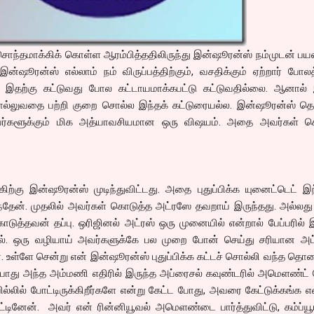
சொந்தமாக்கிக் கொள்ள ஆரம்பித்ததிலிருந்து இன்ஷூரன்ஸ் நம்முடன் ப
இன்ஷூரன்ஸ் எல்லாம் நம் விருப்பத்திற்கும், வசதிக்கும் ஏற்றார் போல
, இதற்கு கட்டுவது போல கட்டாயமாக்கபட்டு கட்டுவதில்லை. ஆனால் இ
லுவதை பற்றி குறை சொல்ல இந்தக் கட்டுரையல்ல. இன்ஷூரன்ஸ் தெர
பவர்களூக்கும் மிக அத்யாவசியமான ஒரு விஷயம். அதை அவர்கள் செய
்கிற்கு இன்ஷூரன்ஸ் முடிந்துவிட்டது. அதை புதுப்பிக்க யுனைட்டெட் இ
தேன். முதலில் அவர்கள் கொடுத்த அட்ரஸே தவறாய் இருந்தது. அல்லது 
ொடுத்தவன் தப்பு. ஒரிஜினல் அட்ரஸ் ஒரு முனையில் என்றால் பேப்பரில் 
். ஒரு வழியாய் அவர்களுக்கே பல முறை போன் செய்து சரியான அ
. உள்ளே சென்று என் இன்ஷூரன்ஸ் புதுப்பிக்க கட்டச் சொல்லி வந்த 
ற போது அந்த அம்மணி எதிரில் இருந்த அப்ரைசல் கவுண்டரில் அமெளண்ட் 
ில்லில் போட்டிருக்கிறீர்களே என்று கேட்ட போது, அவரை கேட்டுக்கங்க என
ட்டினேன். அவர் என் ரின்னியூவல் அமெளண்டை பார்த்துவிட்டு, கம்ப்ய