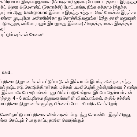
க பிரபலமா இருக்கறதனால (கொஞ்சம்) ஓரளவு போராட்ட குணம் இருந்தத
ெக்ட் அனா அமௌன்ட் (கொறச்சி) போட்டாங்க, நீங்க கத்தாம இருந்த
ர்மல் அஹ background இல்லாம இருந்த சுத்தமா ரெஸ்போன்ஸ் இருக்கா
ண்ண முடியுமோ பண்ணிக்கோ நு சொல்லிடுவனுங்க! (இது தான் மனுஷன்
ாடுவதற்கு எல்லோராலும் இயலுவது இல்லை) சிலருக்கு மனசு இருக்கும்
்ல!
ரட்டும் வுங்கள் சேவை!
்
said…
ப்புரிமை நிறுவனங்கள் கட்டுப்பாடுகள் இல்லாமல் இயங்குகின்றன, எந்த
ல் நஷ்ட ஈடு கொடுக்கிறார்கள், மக்கள் பயன்பெற்றிருக்கிறார்களா ? என்ற
ள் இல்லாமலேயே உரிமங்கள் புதுப்பிக்கப்படுகின்றன. இப்போதெல்லாம் சன்
ந்தது 4 - 6 காப்புரிமை நிறுவனங்களின் விளம்பரங்கள், அதில் சச்சின்
ாப்புரிமை நிறுவனங்களுக்கு பிச்சைப் போட சிபாரிசு செய்கிறார்.
க வெளிநாட்டு காப்புரிமைகளின் சுரண்டல் நடந்து கொண்டே இருக்கிறது,
்ன செய்யும் ? பாதுகாப்பு தானே கொடுக்கும்