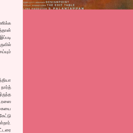
யணிக்க
த்தான்
ப்படி
ுவில்
்யும்
ந்தியா
நார்த்
இருந்த
ட்ரஸை
தொகையை
கேட்டு
்றார்.
ூட்டரை