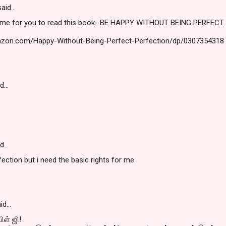
aid…
t time for you to read this book- BE HAPPY WITHOUT BEING PERFECT.
azon.com/Happy-Without-Being-Perfect-Perfection/dp/0307354318
id…
id…
fection but i need the basic rights for me.
id…
ிள் ஜி!