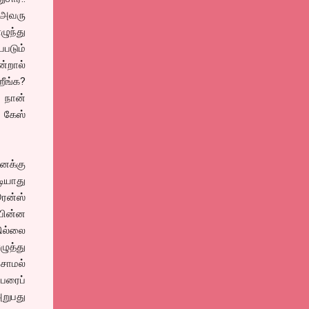
ு அவரு
ழுந்து
படும்
ன்றால்
றீங்க?
 நான்
 கேஸ்
எனக்கு
டியாது
ரன்ஸ்
பின்ன
தில்லை
ழுத்து
சாமல்
்பரைப்
அறுபது