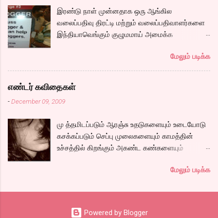
ஆறு போல ஓடுகிறது படம். பெரியதாய் கதை ஏதும்
இரண்டு நாள் முன்னதாக ஒரு ஆங்கில
நகராவிட்டாலும், ரீமாவின் அதிரடி கேரக்டரும்,
வலைப்பதிவு திரட்டி மற்றும் வலைப்பதிவாளர்களை
ஆண்ட்ரியாவின் அமைதியான கேரக்டரும்,
இந்தியாவெங்கும் குழுமமாய் அமைக்க
கார்த்தியின் அடாவடி, தடாலடி வெட்டி பேச்சு க...
முயற்சிக்கும் ஒரு நிறுவனம் சென்னையில் ஒரு
மேலும் படிக்க
பதிவர் சந்திப்புக்கு ஏற்பாடு செய்திருந்தது.
இவர்கள் வருடா வருடம் நடத்துவதுதான். இம்முறை
நிறைய தமிழ் வலைப்பூக்கள் நடத்துபவர்களும்
எண்டர் கவிதைகள்
கலந்து கொண்டோம்.
-
December 09, 2009
மு த்தமிடப்படும் ஆரஞ்சு உதடுகளையும் உடையோடு
கசக்கப்படும் செப்பு முலைகளையும் காமத்தின்
உச்சத்தில் கிறங்கும் அகண்ட கண்களையும்
நெகிழும் இடுப்பிலிருந்து உடைகள் நழுவுவதையும்,
மேலும் படிக்க
நீண்ட பயணமாய் வருடிச் செல்லும் பாம்புத்
தொடைகளையும், மார்பழுத்தி இறுக்கிடும் உன்
அணைப்பையும் வேறொருவன் ஆளப்போவதை
தாங்கமுடியாமல் சாகிறேனடி நான். கவிதை by
Powered by Blogger