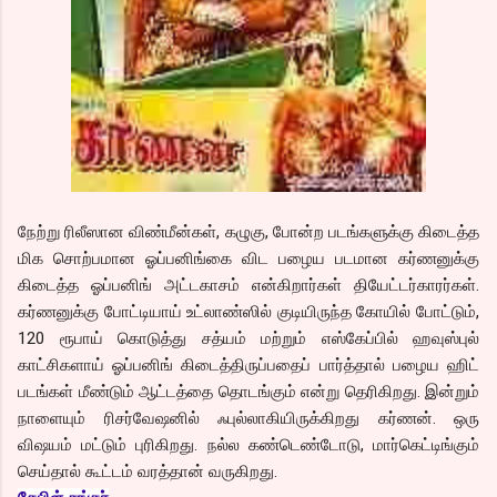
நேற்று ரிலீஸான விண்மீன்கள், கழுகு, போன்ற படங்களுக்கு கிடைத்த
மிக சொற்பமான
ஓப்பனிங்கை விட பழைய படமான கர்ணனுக்கு
கிடைத்த ஓப்பனிங் அட்டகாசம் என்கிறார்கள் தியேட்டர்காரர்கள்.
கர்ணனுக்கு போட்டியாய் உட்லாண்ஸில் குடியிருந்த கோயில் போட்டும்,
120 ரூபாய் கொடுத்து சத்யம் மற்றும் எஸ்கேப்பில் ஹவுஸ்புல்
காட்சிகளாய் ஓப்பனிங் கிடைத்திருப்பதைப் பார்த்தால் பழைய ஹிட்
படங்கள் மீண்டும் ஆட்டத்தை தொடங்கும் என்று தெரிகிறது. இன்றும்
நாளையும் ரிசர்வேஷனில் ஃபுல்லாகியிருக்கிறது கர்ணன். ஒரு
விஷயம் மட்டும் புரிகிறது. நல்ல கண்டெண்டோடு, மார்கெட்டிங்கும்
செய்தால் கூட்டம் வரத்தான் வருகிறது.