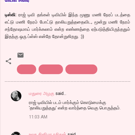
கேபிள் சங்கர்
டிஸ்கி:
ராஜ் டிவி தங்கள் டிவியில் இந்த மூணு மணி நேரப் படத்தை
எட்டு மணி நேரம் போட்டு தாலியறுத்ததைவிட, மூன்று மணி நேரம்
சந்தோஷமாய் பார்க்கலாம் என்ற எண்ணத்தை ஏற்படுத்தியிருந்ததும்
இதற்கு ஒரு ப்ள்ஸ் என்றே தோன்றுகிறது. :))
Karnan
new films
sivajiganesan
மதுரை அழகு
said…
C
ராஜ் டிவியில் படம் பார்க்கும் கொடுமைக்கு
o
'தாலியறுத்தது' என்ற வார்த்தை வெகு பொருத்தம்.
m
11:03 AM
m
e
உலக சினிமா ரசிகன்
said…