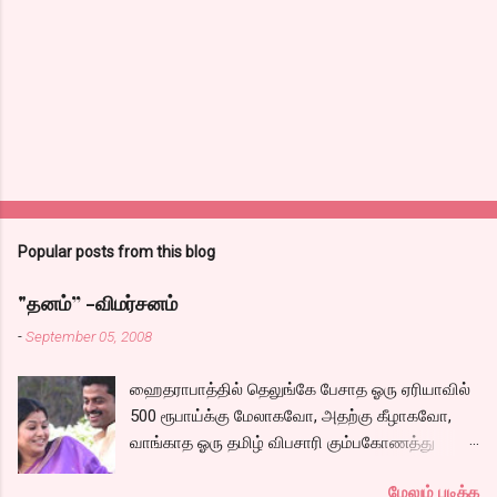
Popular posts from this blog
"தனம்” -விமர்சனம்
-
September 05, 2008
ஹைதராபாத்தில் தெலுங்கே பேசாத ஓரு ஏரியாவில்
500 ரூபாய்க்கு மேலாகவோ, அதற்கு கீழாகவோ,
வாங்காத ஓரு தமிழ் விபசாரி கும்பகோணத்து
அக்ரஹாரத்தின் வீட்டில் மருமகளாக
மேலும் படிக்க
வாழ்கைபடுகிறாள். அவளுடய வாழ்கை எப்படி