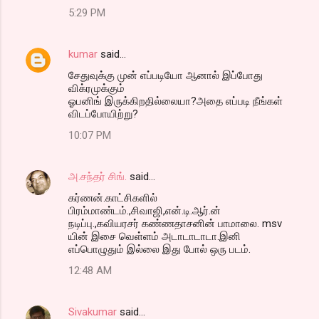
5:29 PM
kumar
said…
சேதுவுக்கு முன் எப்படியோ ஆனால் இப்போது
விக்ரமுக்கும்
ஓபனிங் இருக்கிறதில்லையா?அதை எப்படி நீங்கள்
விடப்போயிற்று?
10:07 PM
அ.சந்தர் சிங்.
said…
கர்ணன்.காட்சிகளில்
பிரம்மாண்டம்.,சிவாஜி,என்.டி.ஆர்.ன்
நடிப்பு.,கவியரசர் கண்ணதாசனின் பாமாலை. msv
யின் இசை வெள்ளம் அடாடாடாடா.இனி
எப்பொழுதும் இல்லை இது போல் ஒரு படம்.
12:48 AM
Sivakumar
said…