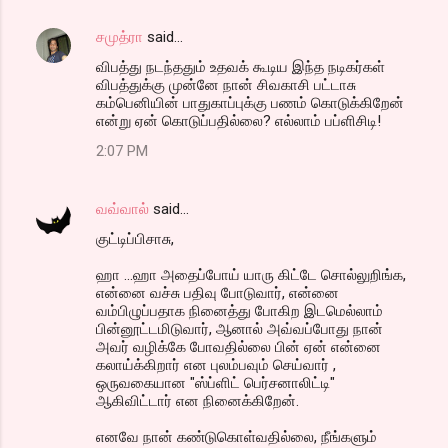
சமுத்ரா
said…
விபத்து நடந்ததும் உதவக் கூடிய இந்த நடிகர்கள்
விபத்துக்கு முன்னே நான் சிவகாசி பட்டாசு
கம்பெனியின் பாதுகாப்புக்கு பணம் கொடுக்கிறேன்
என்று ஏன் கொடுப்பதில்லை? எல்லாம் பப்ளிசிடி!
2:07 PM
வவ்வால்
said…
குட்டிப்பிசாசு,
ஹா ...ஹா அதைப்போய் யாரு கிட்டே சொல்லுறிங்க,
என்னை வச்சு பதிவு போடுவார், என்னை
வம்பிழுப்பதாக நினைத்து போகிற இடமெல்லாம்
பின்னூட்டமிடுவார், ஆனால் அவ்வப்போது நான்
அவர் வழிக்கே போவதில்லை பின் ஏன் என்னை
கலாய்க்கிறார் என புலம்பவும் செய்வார் ,
ஒருவகையான "ஸ்ப்ளிட் பெர்சனாலிட்டி"
ஆகிவிட்டார் என நினைக்கிறேன்.
எனவே நான் கண்டுகொள்வதில்லை, நீங்களும்