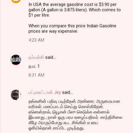
t
In USA the average gasoline cost is $3.90 per
gallon (A gallon is 3.875 liters). Which comes to
s
$1 per litre.
When you compare this price Indian Gasoline
prices are way expensive.
4:23 AM
நம்பள்கி
said…
த.ம. 1
8:31 AM
பட்டிகாட்டான் Jey
said…
தங்களின் பதிவு படித்தேன் அண்ணா. அருமையான
வரிகள். மனப்பாடம் செய்து கொள்கிறேன்.
ஏனென்றால், டுயூசன் பீஸு கெடுக்க என்னால்
இயலாது , நான் ஒரு பரம ஏழைப்பதிவர். காந்திசிலை
கீழே அமரும்போது கூட சிங்கிள் டீ யை
ஓசியில்தான் சாப்பிட முடிந்தது.