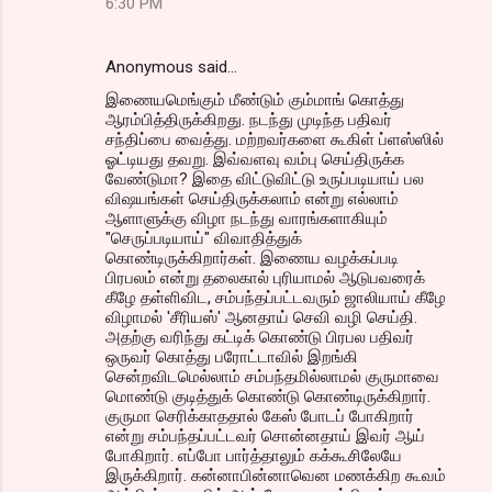
6:30 PM
Anonymous said…
இணையமெங்கும் மீண்டும் கும்மாங் கொத்து
ஆரம்பித்திருக்கிறது. நடந்து முடிந்த பதிவர்
சந்திப்பை வைத்து. மற்றவர்களை கூகிள் ப்ளஸ்ஸில்
ஓட்டியது தவறு. இவ்வளவு வம்பு செய்திருக்க
வேண்டுமா? இதை விட்டுவிட்டு உருப்படியாய் பல
விஷயங்கள் செய்திருக்கலாம் என்று எல்லாம்
ஆளாளுக்கு விழா நடந்து வாரங்களாகியும்
"செருப்படியாய்" விவாதித்துக்
கொண்டிருக்கிறார்கள். இணைய வழக்கப்படி
பிரபலம் என்று தலைகால் புரியாமல் ஆடுபவரைக்
கீழே தள்ளிவிட, சம்பந்தப்பட்டவரும் ஜாலியாய் கீழே
விழாமல் 'சீரியஸ்' ஆனதாய் செவி வழி செய்தி.
அதற்கு வரிந்து கட்டிக் கொண்டு பிரபல பதிவர்
ஒருவர் கொத்து பரோட்டாவில் இறங்கி
சென்றவிடமெல்லாம் சம்பந்தமில்லாமல் குருமாவை
மொண்டு குடித்துக் கொண்டு கொண்டிருக்கிறார்.
குருமா செரிக்காததால் கேஸ் போடப் போகிறார்
என்று சம்பந்தப்பட்டவர் சொன்னதாய் இவர் ஆய்
போகிறார். எப்போ பார்த்தாலும் கக்கூசிலேயே
இருக்கிறார். கன்னாபின்னாவென மணக்கிற கூவம்