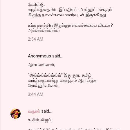
கேபிள்ஜி,
வழக்கத்தை விட இப்பதிவும் , பின்னூட்டங்களும்
மிகுந்த நகைச்சுவை உணர்வுடன் இருக்கிறது.
உங்க தளத்தில இருக்குற நகைச்சுவைய விடவா?
அவ்வ்வ்வ்வ்வ்வ்வ்
2:54 AM
Anonymous said…
ஆமா வவ்வால்,
“அவ்வ்வ்வ்வ்வ்வ்வ்” இது தூய தமிழ்
வார்த்தையான்னு கொஞ்சம் ஆராய்ஞ்சு
சொல்லுங்களேன்...
3:44 AM
வருண்
said…
கூகிள் விஜய்: