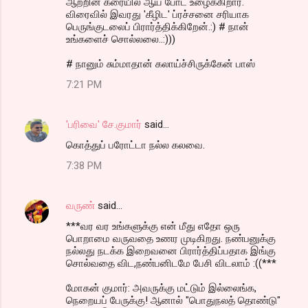
ஆற்றின் கரையில் ஆய் போட உழைக்கிறார்.
விரைவில் இவரது 'கீழிட' ப்ரச்சனை சரியாக
பெருங்குடலைப் பிரார்த்திக்கிறேன்.:) # நான்
உங்களைச் சொல்லலை..:)))
# நானும் சும்மாதான் கலாய்ச்சிருக்கேன் பாஸ்
7:21 PM
'பரிவை' சே.குமார்
said…
கொத்துப் பரோட்டா நல்ல கலவை.
7:38 PM
வருண்
said…
***வர வர உங்களுக்கு என் மீது எதோ ஒரு
பொறாமை வருவதை உணர முடிகிறது. நண்பனுக்கு
நல்லது நடக்க இறைவனை பிரார்த்திப்பதாக இங்கு
சொல்வதை விட,நண்பனிடமே பேசி விடலாம் :((***
மோகன் குமார்: அவருக்கு மட்டும் இல்லைங்க,
நெறையப் பேருக்கு! ஆனால் "பொதுநலத் தொண்டு"