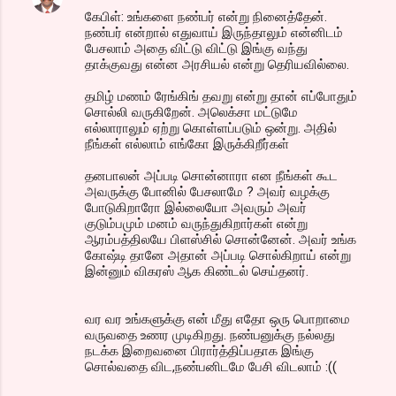
கேபிள்: உங்களை நண்பர் என்று நினைத்தேன்.
நண்பர் என்றால் எதுவாய் இருந்தாலும் என்னிடம்
பேசலாம் அதை விட்டு விட்டு இங்கு வந்து
தாக்குவது என்ன அரசியல் என்று தெரியவில்லை.
தமிழ் மணம் ரேங்கிங் தவறு என்று தான் எப்போதும்
சொல்லி வருகிறேன். அலெக்சா மட்டுமே
எல்லாராலும் ஏற்று கொள்ளப்படும் ஒன்று. அதில்
நீங்கள் எல்லாம் எங்கோ இருக்கிறீர்கள்
தனபாலன் அப்படி சொன்னாரா என நீங்கள் கூட
அவருக்கு போனில் பேசலாமே ? அவர் வழக்கு
போடுகிறாரோ இல்லையோ அவரும் அவர்
குடும்பமும் மனம் வருந்துகிறார்கள் என்று
ஆரம்பத்திலயே பிளஸ்சில் சொன்னேன். அவர் உங்க
கோஷ்டி தானே அதான் அப்படி சொல்கிறாய் என்று
இன்னும் விகரஸ் ஆக கிண்டல் செய்தனர்.
வர வர உங்களுக்கு என் மீது எதோ ஒரு பொறாமை
வருவதை உணர முடிகிறது. நண்பனுக்கு நல்லது
நடக்க இறைவனை பிரார்த்திப்பதாக இங்கு
சொல்வதை விட,நண்பனிடமே பேசி விடலாம் :((