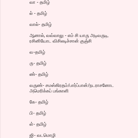
வா - தமிழ்
ல் - தமிழ்
வால்- தமிழ்
ஆனால், வவ்வாலு - எம் சி யாரு அடிவருடி,
ரசினியோட விசிலடிச்சான் குஞ்சி
வ-தமிழ்
ரு- தமிழ்
ண்- தமிழ்
வருண்- சமஸ்கிரதம்/பார்ப்பான்/நடராசனோட
அமெரிக்கப் பங்காளி
கே- தமிழ்
பி- தமிழ்
ள்- தமிழ்
ஜி- வடமொழி