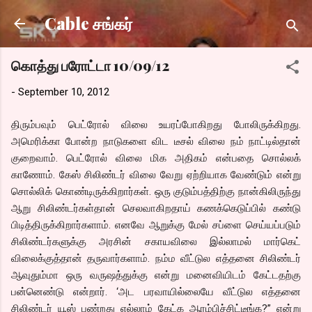
Skip to main content
Cable சங்கர்
கொத்து பரோட்டா 10/09/12
-
September 10, 2012
திரும்பவும் பெட்ரோல் விலை உயரப்போகிறது போலிருக்கிறது.
அமெரிக்கா போன்ற நாடுகளை விட டீசல் விலை நம் நாட்டில்தான்
குறைவாம். பெட்ரோல் விலை மிக அதிகம் என்பதை சொல்லக்
காணோம். கேஸ் சிலிண்டர் விலை வேறு ஏற்றியாக வேண்டும் என்று
சொல்லிக் கொண்டிருக்கிறார்கள். ஒரு குடும்பத்திற்கு நான்கிலிருந்து
ஆறு சிலிண்டர்கள்தான் செலவாகிறதாய் கணக்கெடுப்பில் கண்டு
பிடித்திருக்கிறார்களாம். எனவே ஆறுக்கு மேல் சப்ளை செய்யப்படும்
சிலிண்டர்களுக்கு அரசின் சகாயவிலை இல்லாமல் மார்கெட்
விலைக்குத்தான் தருவார்களாம். நம்ம வீட்டுல எத்தனை சிலிண்டர்
ஆவுதும்மா ஒரு வருஷத்துக்கு என்று மனைவியிடம் கேட்டதற்கு
பன்னெண்டு என்றார். ‘அட பரவாயில்லையே வீட்டுல எத்தனை
சிலிண்டர் யூஸ் பண்றது எல்லாம் கேட்க ஆரம்பிச்சிட்டீங்க?” என்று