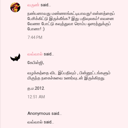
வருண்
said…
நண்பனாவது மண்ணாங்கட்டியாவது! என்னத்தைப்
பேசிக்கிட்டு இருக்கீங்க? இது பதிவுலகம்! எவனை
வேணா போட்டு கவுத்துவா ரொம்ப ஒசரத்துக்குப்
போனா! :)
7:44 PM
வவ்வால்
said…
கேபிள்ஜி,
வழக்கத்தை விட இப்பதிவும் , பின்னூட்டங்களும்
மிகுந்த நகைச்சுவை உணர்வுடன் இருக்கிறது.
த.ம.2012.
12:51 AM
Anonymous said…
வவ்வால் said...