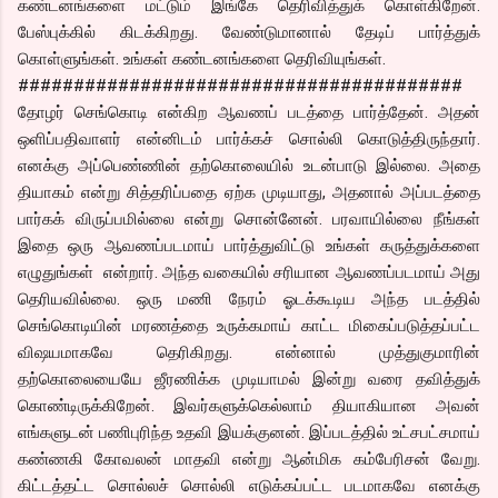
கண்டனங்களை மட்டும் இங்கே தெரிவித்துக் கொள்கிறேன்.
பேஸ்புக்கில் கிடக்கிறது. வேண்டுமானால் தேடிப் பார்த்துக்
கொள்ளுங்கள். உங்கள் கண்டனங்களை தெரிவியுங்கள்.
########################################
தோழர் செங்கொடி என்கிற ஆவணப் படத்தை பார்த்தேன். அதன்
ஒளிப்பதிவாளர் என்னிடம் பார்க்கச் சொல்லி கொடுத்திருந்தார்.
எனக்கு அப்பெண்ணின் தற்கொலையில் உடன்பாடு இல்லை. அதை
தியாகம் என்று சித்தரிப்பதை ஏற்க முடியாது, அதனால் அப்படத்தை
பார்கக் விருப்பமில்லை என்று சொன்னேன். பரவாயில்லை நீங்கள்
இதை ஒரு ஆவணப்படமாய் பார்த்துவிட்டு உங்கள் கருத்துக்களை
எழுதுங்கள் என்றார். அந்த வகையில் சரியான ஆவணப்படமாய் அது
தெரியவில்லை. ஒரு மணி நேரம் ஓடக்கூடிய அந்த படத்தில்
செங்கொடியின் மரணத்தை உருக்கமாய் காட்ட மிகைப்படுத்தப்பட்ட
விஷயமாகவே தெரிகிறது. என்னால் முத்துகுமாரின்
தற்கொலையையே ஜீரணிக்க முடியாமல் இன்று வரை தவித்துக்
கொண்டிருக்கிறேன். இவர்களுக்கெல்லாம் தியாகியான அவன்
எங்களுடன் பணிபுரிந்த உதவி இயக்குனன். இப்படத்தில் உட்சபட்சமாய்
கண்ணகி கோவலன் மாதவி என்று ஆன்மிக கம்பேரிசன் வேறு.
கிட்டத்தட்ட சொல்லச் சொல்லி எடுக்கப்பட்ட படமாகவே எனக்கு