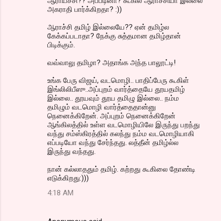
ஆராய்ச்சி?? அப்படினா? கூகில் ஆராச்சியா இல்லை
அகராதி பார்க்கிறதா? :))
ஆராச்சி தமிழ் இல்லையே?? ஏன் தமிழ்ல
கேக்கப்படாதா? நேக்கு சுத்தமான தமிழ்தான்
பிடிக்கும்.
வவ்வாலு தமிழா? அதாங்க அந்த பாலூட்டி!
உங்க பேரு விஜய், வடமொழி.. பாதிப்பேரு கூகிள்
இங்லிலிபீஸு..அப்புறம் வார்த்தையே தூயதமிழ்
இல்லை.. தூயவும் தூய தமிழு இல்லை.. நம்ம
தமிழும் வடமொழி வார்த்தைதான்னு
நெனைக்கிறேன். அப்புறம் நெனைக்கிறேன்
ஆங்கிலத்தில் உள்ள வடமொழியிலே இருந்து பறந்து
வந்து சம்ஸ்கிரத்தில் கலந்து நம்ம வடமொழியாகி
எப்படியோ வந்து சேர்ந்தது. லத்தீன் தமிழ்ல்ல
இருந்து வந்தது.
நான் கல்லாததும் தமிழ். கற்றது கூகிலை தோண்டி
எடுக்கிறது:)))
4:18 AM