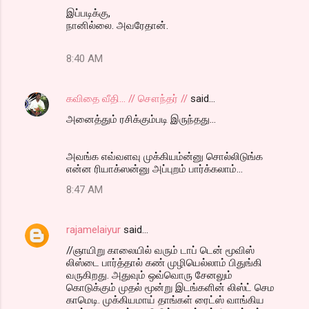
இப்படிக்கு,
நானில்லை. அவரேதான்.
8:40 AM
கவிதை வீதி... // சௌந்தர் //
said…
அனைத்தும் ரசிக்கும்படி இருந்தது...
அவங்க எவ்வளவு முக்கியம்ன்னு சொல்லிடுங்க
என்ன ரியாக்ஸன்னு அப்புறம் பார்க்கலாம்...
8:47 AM
rajamelaiyur
said…
//ஞாயிறு காலையில் வரும் டாப் டென் மூவிஸ்
லிஸ்டை பார்த்தால் கண் முழியெல்லாம் பிதுங்கி
வருகிறது. அதுவும் ஒவ்வொரு சேனலும்
கொடுக்கும் முதல் மூன்று இடங்களின் லிஸ்ட் செம
காமெடி. முக்கியமாய் தாங்கள் ரைட்ஸ் வாங்கிய