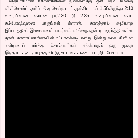
வித்யாசமான கோணங்களை நமக்களித்த ஒளிப்பதிவு மேதை
வின்செண்ட் ஒளிப்பதிவு செய்த படம்.முக்கியமாய் 1:58லிருந்து 2:10
வரையிலான ஷாட்டையும்,2:30 டூ 2:35 வரையிலான ஷாட்
கம்போஷிஷனை பாருங்கள். க்ளாஸ்.. காலத்தால் அழியாத
இப்படத்தின் இசையமைப்பாளர்கள் விஸ்வநாதன் ராமமூர்த்தி.என்ன
தான் காஸாப்ளாங்காவின் உட்டாலக்கடி என்று இன்று உலக சினிமா
டிவிடியைப் பார்த்து சொல்பவர்கள் எல்லோரும் ஒரு முறை
இந்தப்படத்தை பார்த்துவிட்டு, உட்டாலக்கடியைப் பற்றிப் பேசலாம்.