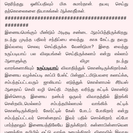
தெரிந்தது. ஒளிப்பதிவும் மிக சுமார்தான். தயவு செய்து
தற்கொலைகளை தியாகங்கள் ஆக்காதீர்கள்.
#########################################
########
இணையமெங்கும் மீண்டும் அடிதடி சண்டை ஆரம்பித்திருக்கிறது.
நடந்து முடிந்த பதிவர் சந்திப்பை வைத்து. காசு கேட்டது தவறு.
இவ்வளவு செலவு செய்திருக்க வேண்டுமா? இதை வைத்து
உருப்படியாய் பல விஷயங்கள் செய்திருக்கலாம் என்று எல்லாம்
ஆளாளுக்கு விழா நடந்து
வாரங்களாகியும்
உருப்படியாய்
விவாதித்துக் கொண்டிருக்கிறார்கள்.
இணைய வழக்கப்படி காப்பி பேஸ்ட் பின்னூட்டமிடுபவரை கலாய்க்க,
சம்பந்தப்பட்டவரும் ஜாலியாய் எடுத்துக் கொள்ளாமல் சீரியஸ்
ஆனதாய் செவி வழி செய்தி. அதற்கு வரிந்து கட்டிக் கொண்டு
இன்னொரு இணைய நண்பர் ஒருவர் விவாதத்தில் இறங்கி
சென்றவிடமெல்லாம் சம்பந்தமில்லாமல் வாங்கிக் கட்டிக்
கொண்டிருக்கிறார். கோர்ட்டில் கேஸ் போடப் போகிறார் என்று
சம்பந்தப்பட்டவர் சொன்னதாய் இவர் பதில் சொல்கிறார். எப்போ
பார்த்தாலும் இணையத்திலேயே இருக்கிறார். கன்னாபின்னாவென
மணக்கிற தமிழில் ஓட்டு வாங்க உழைக்கிறார். விரைவில் இவரது