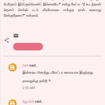
பெரிதாய் இம்ப்ரூவ்மெண்ட் இல்லையே?’ என்று கேட்க. “நீ கூடத்தான்
தெனம் செக்ஸ் படம் வீடியோவுல பாக்குற நான் ஏதாவது
கேக்குறேனா?” என்றாள்.
கொத்து பரோட்டா
Sen
said…
C
இன்றைய கொத்து பரோட்டா சுவையாக இருந்தது..
o
m
தகவலுக்கு நன்றி !!
m
2:35 AM
e
n
ஜோகில்
said…