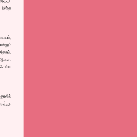
்த்தி.
் இந்த
ையும்,
ல்லும்
்தோம்.
ு ஆசை.
 செய்ய
ுரலில்
ுத்து.