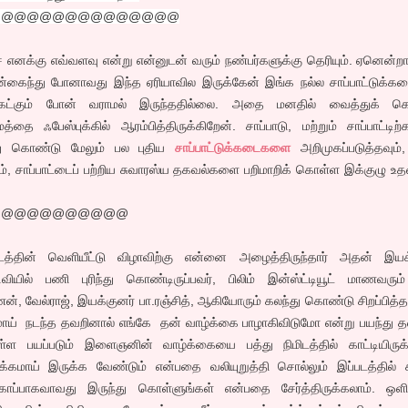
@@@@@@@@@@@@@@@
ீச் எனக்கு எவ்வளவு என்று என்னுடன் வரும் நண்பர்களுக்கு தெரியும். ஏனென்றா
ன்கைந்து போனாவது இந்த ஏரியாவில இருக்கேன் இங்க நல்ல சாப்பாட்டுக்க
கேட்கும் போன் வராமல் இருந்ததில்லை. அதை மனதில் வைத்துக் க
த்தை ஃபேஸ்புக்கில் ஆரம்பித்திருக்கிறேன். சாப்பாடு, மற்றும் சாப்பாட்டிற
்து கொண்டு மேலும் பல புதிய
சாப்பாட்டுக்கடைகளை
அறிமுகப்படுத்தவும்,
 சாப்பாட்டைப் பற்றிய சுவாரஸ்ய தகவல்களை பறிமாறிக் கொள்ள இக்குழு உ
@@@@@@@@@@@
படத்தின் வெளியீட்டு விழாவிற்கு என்னை அழைத்திருந்தார் அதன் இயக
வியில் பணி புரிந்து கொண்டிருப்பவர், பிலிம் இன்ஸ்ட்டியூட் மாணவரும
், வேல்ராஜ், இயக்குனர் பா.ரஞ்சித், ஆகியோரும் கலந்து கொண்டு சிறப்பித்தா
மாய் நடந்த தவறினால் எங்கே தன் வாழ்க்கை பாழாகிவிடுமோ என்று பயந்து
ள்ள பயப்படும் இளைஞனின் வாழ்க்கையை பத்து நிமிடத்தில் காட்டியிருக்க
ுக்கமாய் இருக்க வேண்டும் என்பதை வலியுறுத்தி சொல்லும் இப்படத்தில்
துகாப்பாகவாவது இருந்து கொள்ளுங்கள் என்பதை சேர்த்திருக்கலாம். ஒளிப