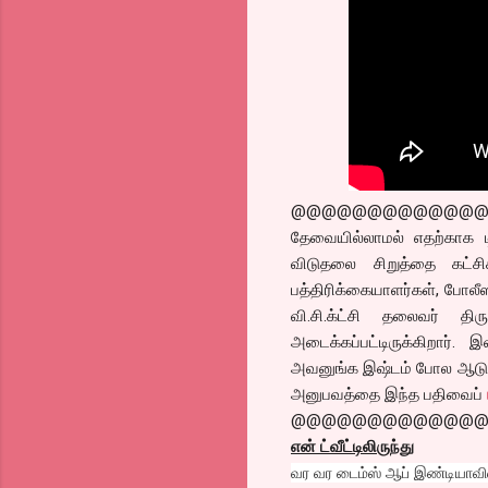
@@@@@@@@@@@@
தேவையில்லாமல் எதற்காக டிர
விடுதலை சிறுத்தை கட்சி
பத்திரிக்கையாளர்கள், போலீஸ
வி.சி.க்ட்சி தலைவர் த
அடைக்கப்பட்டிருக்கிறார். 
அவனுங்க இஷ்டம் போல ஆடுவா
அனுபவத்தை இந்த பதிவைப்
@@@@@@@@@@@@
என் ட்வீட்டிலிருந்து
வர வர டைம்ஸ் ஆப் இண்டியாவின