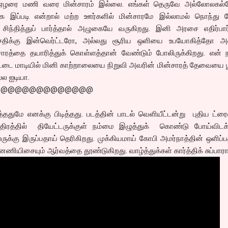
 ஏழரை மணி வரை மின்சாரம் இல்லை. எங்கள் தெருவே அல்லோலகல்
்கே இப்படி என்றால் மற்ற ஊர்களில் மின்சாரமே இல்லாமல் நொந்து ப
சிந்தித்துப் பார்த்தால் அழுகையே வருகிறது. இனி அரசை எதிர்பார்த
திக்கு இன்வெர்ட்டரோ, அல்லது சூரிய ஒளியை உபயோகித்தோ அ
சாரத்தை தயாரித்துக் கொள்ளத்தான் வேண்டும் போலிருக்கிறது. என் ந
ட்டை மாடியில் மினி காற்றாலையை நிறுவி அவரின் மின்சாரத் தேவையை பூ
்ல ஐடியா.
@@@@@@@@@@@@@@
ர்த்ததுமே எனக்கு பிடித்தது. படத்தின் பாடல் வெளியீட்டன்று புதிய ட்ர
த்திரத்தில் தியேட்டருக்குள் நம்மை இழுத்துக் கொண்டு போய்விடக்
க்கு இருப்பதாய் தெரிகிறது. முக்கியமாய் கோபி அமர்நாத்தின் ஒளிப்பத
யிசையும் ஆர்வத்தை தூண்டுகிறது. வாழ்த்துக்கள் கார்த்திக் சுப்பாரா