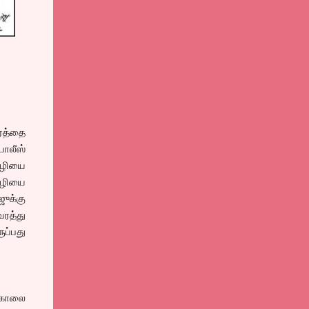
வரத்தை
ோலீஸ்
வழியை
வழியை
ஜுக்கு
ரத்து
ப்பது
் காலை