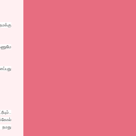
நமக்கு
கணுமே
ைப்பது
யும்..
க்கோல்
் நமது