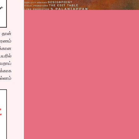
் தான்
காரணம்
க்கான
ெயரில்
தவறாய்
க்காக
ல்லாம்