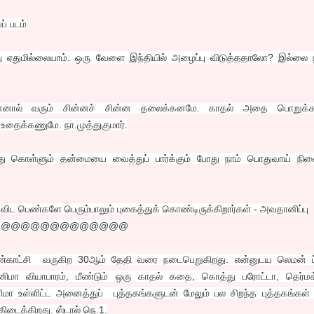
ப் படம்
ாதிப்பு ஏதுமில்லையாம். ஒரு வேளை இந்தியில் அழைப்பு விடுத்ததாலோ? இல்லை 
்னால் வரும் சின்னச் சின்ன தலைக்கனமே. காதல் அதை பொறுக்
உதைக்கணுமே. நா.முத்துகுமார்.
ந்து கொள்ளும் தன்மையை வைத்துப் பார்க்கும் போது நாம் பொதுவாய் நின
ட பெண்களே பெரும்பாலும் புகைத்துக் கொண்டிருக்கிறார்கள் - அவதானிப்பு
@@@@@@@@@@@@@@
கண்காட்சி வருகிற 30ஆம் தேதி வரை நடைபெறுகிறது. என்னுடய லெமன் ட்ரீ
சினிமா வியாபாரம், மீண்டும் ஒரு காதல் கதை, கொத்து பரோட்டா, தெர்ம
மா உள்ளிட்ட அனைத்துப் புத்தகங்களுடன் மேலும் பல சிறந்த புத்தகங்கள
 கிடைக்கிறது. ஸ்டால் நெ.1.