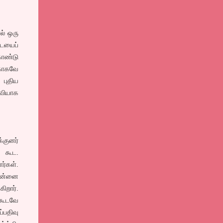
ல் ஒரு
டையைப்
ொண்டு
்காகவே
 புதிய
தவியாக
்குனர்
் கூட.
ர்கள்.
 தன்னை
ிறார்.
 கூடவே
்பதிவு