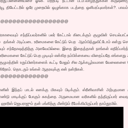
க்கிறது.பின்னணியிசை ஓகே. மற்றபடி நீட்டான படம்.வாழ்த்துக்கள் கிருஷ்ணமூர
ியூ தியேட்டரில் ஒரே முறையில் ஒழுங்காக படத்தை ஒளிபரப்புவார்கள்?. பாவம
@@@@@@@@@@@@@@@@@@
காவையும் சந்திப்பவர்களில் பலர் கேட்டால் கிடைக்கும் குழுவின் செயல்பாட்ட
் தங்கள் அடிப்படை உரிமைகளை கேட்டுப் பெற ஆரம்பித்துவிட்டோம் என்று சொ
ையும் சந்தோஷத்திற்கு அளவேயில்லை. இதை இதைத்தான் நாங்கள் எதிர்ப்பார்த
 உரிமைகளை கேட்டுப் பெற முடியும் என்கிற நம்பிக்கையை விதைப்பதே எங்களத
ுழுமத்தின் உறுப்பினர்களைக் கூட்டி மேலும் சில ஆக்கபூர்வமான வேலைகளை
்கிறோம். தொடரும் உங்கள் ஆதரவுக்கு என் நன்றிகள்.
@@@@@@@@@@@@@
ானின் இந்தப் பாடல் எனக்கு மிகவும் பிடிக்கும். ஸ்ரீனிவாசின் அற்புதமான க
டு மாடிக்குப் போகும் சுகத்தை அருமையான வரிகளில் தந்திருப்பார் வைரம
ாரிஸ் ஜெயராஜும் தன் பங்கிற்கு மீண்டும் ரீமேக்கியிருப்பார் தாம்தூமில்.