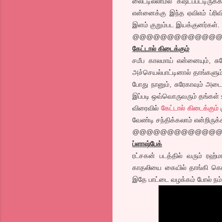
லைட்டில்லாமல் கஷ்டப்பட்டிரு
என்னைக்கு இந்த ஏவிஎம் ப்ரிவ
இளம் குறும்பட இயக்குனர்கள்.
@@@@@@@@@@@@
கேட்டால் கிடைக்கும்
சமீப காலமாய் என்னையும், சுரே
அச்செயல்பாட்டினால் தாங்களும
போது நானும், சுரேகாவும் அட
இப்படி ஒவ்வொருவரும் தங்கள்
விரைவில்
கேட்டால் கிடைக்கும்
க
வேண்டி சந்திக்கலாம் என்றிருக
@@@@@@@@@@@@
ப்ளாஷ்பேக்
ரட்சகன் படத்தில் வரும் ரஹ்ம
காதலியை கையில் தாங்கி கொண்
இதே பாட்டை வழக்கம் போல் நம் ஹ