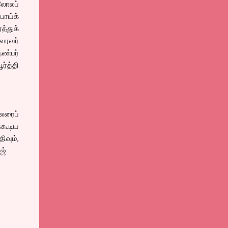
லோலப்
ோய்க்
்துக்
வரவர்
ண்பர்
ர்த்தி
ைலரைப்
கூடிய
ிவும்,
ஜ்.