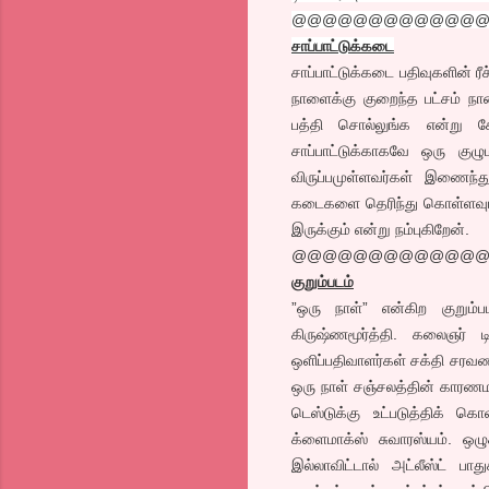
@@@@@@@@@@@@
சாப்பாட்டுக்கடை
சாப்பாட்டுக்கடை பதிவுகளின் ர
நாளைக்கு குறைந்த பட்சம் நா
பத்தி சொல்லுங்க என்று 
சாப்பாட்டுக்காகவே ஒரு குழும
விருப்பமுள்ளவர்கள் இணைந
கடைகளை தெரிந்து கொள்ளவும்,
இருக்கும் என்று நம்புகிறேன்.
@@@@@@@@@@@@
குறும்படம்
”ஒரு நாள்” என்கிற குறும்
கிருஷ்ணமூர்த்தி. கலைஞர் டி
ஒளிப்பதிவாளர்கள் சக்தி சரவணன
ஒரு நாள் சஞ்சலத்தின் காரண
டெஸ்டுக்கு உட்படுத்திக் கொ
க்ளைமாக்ஸ் சுவாரஸ்யம். ஒழ
இல்லாவிட்டால் அட்லீஸ்ட் பா