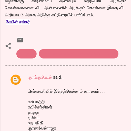
வீழ்ச்சிக்கு காரணமாய் அமையும். நேரடியாய் அடிக்கும்
கொள்ளைகளை விட ஆன்லைனில் அடிக்கும் கொள்ளை இதை விட
அநியாயம் அதை அடுத்த கட்டுரையில் பார்ப்போம்.
கேபிள் சங்கர்
கட்டுரை
மக்களை ஏமாற்றும் மால்கள்/தியேடட்ர்கள்
குரங்குபெடல்
said…
C
o
பின்னணியில் இதெற்கெல்லாம் காரணம் . . .
m
கல்பாத்தி
m
ரவிச்சந்திரன்
தாணு
e
ஏவிஎம்
n
உதயநிதி
ஞானவேல்ராஜா
t