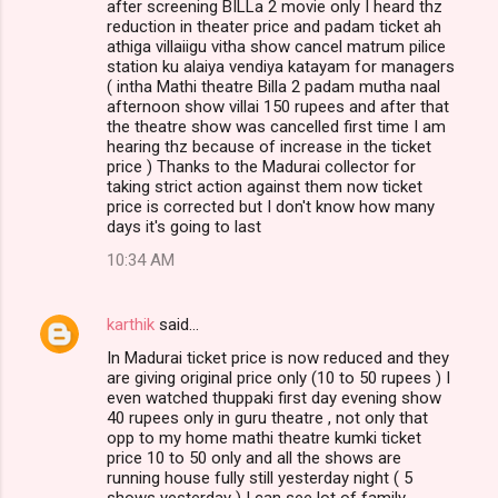
after screening BILLa 2 movie only I heard thz
reduction in theater price and padam ticket ah
athiga villaiigu vitha show cancel matrum pilice
station ku alaiya vendiya katayam for managers
( intha Mathi theatre Billa 2 padam mutha naal
afternoon show villai 150 rupees and after that
the theatre show was cancelled first time I am
hearing thz because of increase in the ticket
price ) Thanks to the Madurai collector for
taking strict action against them now ticket
price is corrected but I don't know how many
days it's going to last
10:34 AM
karthik
said…
In Madurai ticket price is now reduced and they
are giving original price only (10 to 50 rupees ) I
even watched thuppaki first day evening show
40 rupees only in guru theatre , not only that
opp to my home mathi theatre kumki ticket
price 10 to 50 only and all the shows are
running house fully still yesterday night ( 5
shows yesterday ) I can see lot of family