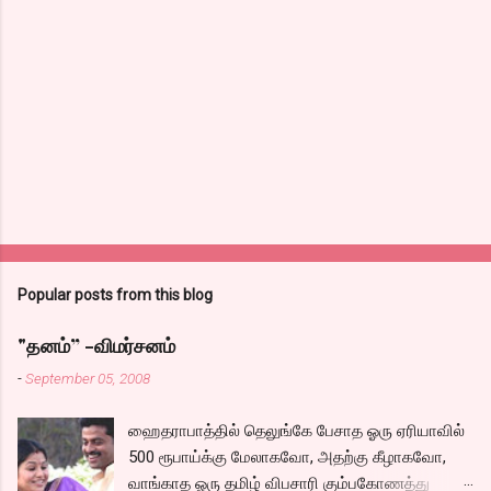
Popular posts from this blog
"தனம்” -விமர்சனம்
-
September 05, 2008
ஹைதராபாத்தில் தெலுங்கே பேசாத ஓரு ஏரியாவில்
500 ரூபாய்க்கு மேலாகவோ, அதற்கு கீழாகவோ,
வாங்காத ஓரு தமிழ் விபசாரி கும்பகோணத்து