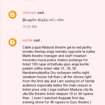
Unknown
said…
இவனுங்க திருந்த மாட்டாங்க
10:33 AM
karthik
said…
Cable ji ippa Madurai theatre gal la raid jasthy
ennaku therinju enga veetuku opposite la irukka
Mathi theatre manager and staff maatum
moondru murai police station poitanga for
ticket 100 rupai virtrathuku ippo anga kumki
padam odthu ticket villai 10 , 30, 50 .
Nambamudiyatha Oru vishayam nethu night
varaikum house full than ( all the shows right
from the first day and I am seeing lot of family
audience especially ladies the main reason is
ticket price only ) inga mattum Madurai city lla
ulla Ella theatre ticket vilaiyum 10 to 50 rupees
than . ( even I watched thuppaki first day
evening show for 40 rupees in Guru theatre )