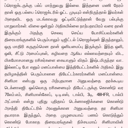
ப்ரொஜக்டருக்கு பல்ப் மாற்றுவது இல்லை. இத்தனை மணி நேரம்
தான் ஒரு பல்பை ப்ரொஜக்டரில் ஓட்ட முடியும் என்றிருந்தால் இவர்கள்
அதைவிட ஒரு மடங்காவது ஓட்டிவிட்டுத்தான் வேறு பல்புக்கு
மாறுவார்கள். விலை ஒன்றும் அதிகமில்லை நாற்பதாயிரம் வரை தான்
இருக்கும் அதற்கு செலவு செய்ய யோசிப்பவர்களின்
திரையரங்குகளில் பெரும்பாலும் டிஜிட்டல் ப்ரொஜக்‌ஷன் இருந்தாலும்,
ஒரு மாதிரி கருகும்மென தான் ஒளியமைப்பு இருக்கும். இந்த ஒளி,
ஒலி, சீட்டு அமைப்புகள், கழிவறை ஆகிய எல்லாவற்றையும் விட,
மிகமோசமானது ரசிகர்களை கையாளும் விதம். இஷ்டமிருந்தா வா..
இல்லாட்டி போ எனும் மனப்பான்மை இத்தியேட்டர்களில் அதிகம். இது
தமிழகத்தின் பெரும்பாலான தியேட்டர்காரர்களின் மனப்பான்மை.
சினிமா என்பது ஒரு அற்புதமான அனுபவத்தை தரக்கூடிய
டெக்னாலஜி. ஒவ்வொரு ரசிகனையும் தியேட்டருக்கு கொண்டு வர
70எம்.எம், சினிமாஸ்கோப், டி.டி.எஸ், டால்பி, 3டி, 48HFR, டால்பி
அட்மாஸ் என்று புதிது புதிதாய் டெக்னாலஜிக்களை கொண்டு
அசத்தி தியேட்டரில் அவனுக்கான அனுபவத்தை தர சினிமா
தயாராக இருந்தும், அதை முழுமையாய் பணம் கொடுத்தும்
கொண்டு போகாத திரையரங்குகள் நிச்சயமாய் சினிமாவின்