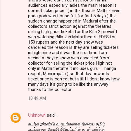
audiences especially ladies the main reason is
correct ticket price . ( in thz theatre Mathi - even
poda podi was house full for first 5 days ) thz
sudden change happened in Madurai after the
collectors strict action against the theatres
selling high price tickets for the Billa 2 movie( I
was watching Billa 2 in Mathi theatre FDFS for
150 rupees and the next day show was
cancelled the reason is they are selling ticketes
in high price and it was the first time I am
seeing a they're show was cancelled from
collector for selling the ticket price High not
only in Mathi thetatre it includes guru , Thanga
reagal , Mani impala ) so that day onwards
ticket price is correct but still I I don't know how
many days it's going to be like thz anyway
thanks to the collector
10:49 AM
Unknown
said…
கடந்த இரண்டு வருடங்களாக நிறைய தமிழ்
படங்களை ஜோதி தியேட்டரில் தான் பார்த்து