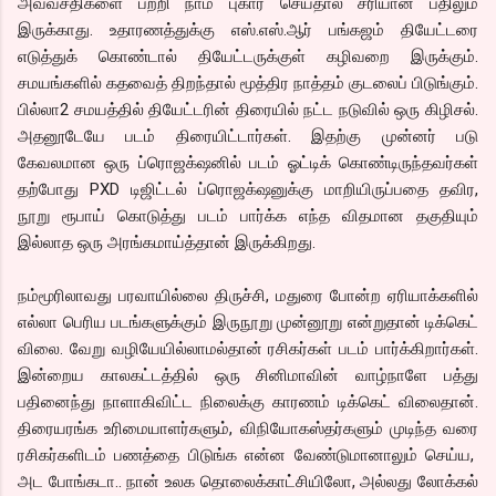
அவ்வசதிகளை பற்றி நாம் புகார் செய்தால் சரியான பதிலும்
இருக்காது. உதாரணத்துக்கு எஸ்.எஸ்.ஆர் பங்கஜம் தியேட்டரை
எடுத்துக் கொண்டால் தியேட்டருக்குள் கழிவறை இருக்கும்.
சமயங்களில் கதவைத் திறந்தால் மூத்திர நாத்தம் குடலைப் பிடுங்கும்.
பில்லா2 சமயத்தில் தியேட்டரின் திரையில் நட்ட நடுவில் ஒரு கிழிசல்.
அதனூடேயே படம் திரையிட்டார்கள். இதற்கு முன்னர் படு
கேவலமான ஒரு ப்ரொஜக்‌ஷனில் படம் ஓட்டிக் கொண்டிருந்தவர்கள்
தற்போது PXD டிஜிட்டல் ப்ரொஜக்‌ஷனுக்கு மாறியிருப்பதை தவிர,
நூறு ரூபாய் கொடுத்து படம் பார்க்க எந்த விதமான தகுதியும்
இல்லாத ஒரு அரங்கமாய்த்தான் இருக்கிறது.
நம்மூரிலாவது பரவாயில்லை திருச்சி, மதுரை போன்ற ஏரியாக்களில்
எல்லா பெரிய படங்களுக்கும் இருநூறு முன்னூறு என்றுதான் டிக்கெட்
விலை. வேறு வழியேயில்லாமல்தான் ரசிகர்கள் படம் பார்க்கிறார்கள்.
இன்றைய காலகட்டத்தில் ஒரு சினிமாவின் வாழ்நாளே பத்து
பதினைந்து நாளாகிவிட்ட நிலைக்கு காரணம் டிக்கெட் விலைதான்.
திரையரங்க உரிமையாளர்களும், விநியோகஸ்தர்களும் முடிந்த வரை
ரசிகர்களிடம் பணத்தை பிடுங்க என்ன வேண்டுமானாலும் செய்ய,
அட போங்கடா.. நான் உலக தொலைக்காட்சியிலோ, அல்லது லோக்கல்