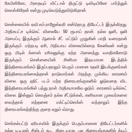
கேபிளிலோ, அதையும் விட்டால் திருட்டு டிவிடியிலோ பார்த்துக்
கொள்கிறேன் என்று முடிவெடுத்துவிடுகிறான்.
சென்னையில் ஏவி.எம்.ராஜேஸ்வரி என்றொரு தியேட்டர் இருக்கிறது.
அதிகபட்ச டிக்கெட் விலையே 50 ரூபாய் தான். நல்ல ஒளி, ஒலி
அமைப்பு இருக்கும் ஆனால் சீட் மட்டும் முதுகின் பாதி வரைதான்
இருக்கும். மற்றபடி ஏசி, அநியாய விலையில்லாத கேண்டீன் என்று
ஒரு மிடில் க்ளாஸ் ரசிகனுக்கு ஏற்ற அனைத்து வசதிகளோடு
இருக்கும். சென்னையின் சினிமா இதயமான இடத்தில்
இத்திரையரங்கம் இருப்பதாலும் பெரும் பாலான உதவி இயக்குனர்கள்
இத்திரையரங்கைத்தான் நாடுவார்கள் அதற்கு முக்கிய காரணம்
விலை. ஒரு ஹிட் படம் மற்ற திரையரங்குகளில் ஓடுவதை விட
இத்திரையரங்கிள் பத்து நாள் அதிகமாகவே ஓடும். காரணம் டிக்கெட்
விலை. இன்னும் கொஞ்சம் நல்ல சீட்டுக்கள், கனிவான முகவர்களை
வைத்தால் எத்தனை மல்ட்டிப்ளெக்ஸ் வந்தாலும் இந்த
திரையரங்கத்திற்கு குறை ஏதும் வ்ராது.
செங்கல்பட்டு ஏரியாவில் இருக்கும் பெரும்பாலான தியேட்டர்களில்
நல்ல டி.டி.எஸ் சிஸ்டம் கூட கிடையாது. பல திரையங்குகளில் க்யூப்