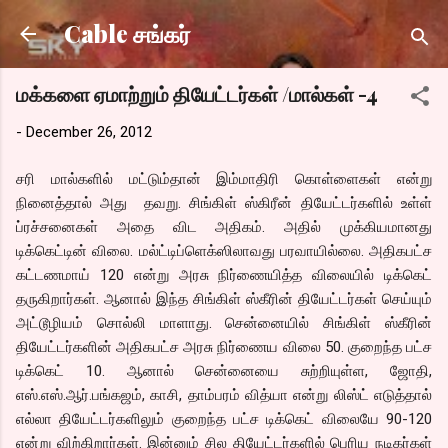
Skip to main content
Cable சங்கர்
மக்களை ஏமாற்றும் தியேட்டர்கள் /மால்கள் -4
-
December 26, 2012
சரி மால்களில் மட்டும்தான் இம்மாதிரி கொள்ளைகள் என்று
நினைத்தால் அது தவறு. சிங்கிள் ஸ்கிரீன் தியேட்டர்களில் உள்ள்
ப்ரச்சனைகள் அதை விட அதிகம். அதில் முக்கியமானது
டிக்கெட்டின் விலை. மல்ட்டிப்ளெக்ஸிலாவது பரவாயில்லை. அதிகபட்ச
கட்டணமாய் 120 என்று அரசு நிர்ணையித்த விலையில் டிக்கெட்
தருகிறார்கள். ஆனால் இந்த சிங்கிள் ஸ்கீரின் தியேட்டர்கள் செய்யும்
அட்டூழியம் சொல்லி மாளாது. சென்னையில் சிங்கிள் ஸ்கீரின்
தியேட்டர்களின் அதிகபட்ச அரசு நிர்ணைய விலை 50. குறைந்த பட்ச
டிக்கெட் 10. ஆனால் சென்னையை சுற்றியுள்ள, ஜோதி,
எஸ்.எஸ்.ஆர்.பங்கஜம், காசி, தாம்பரம் வித்யா என்று லிஸ்ட் எடுத்தால்
எல்லா தியேட்டர்களிலும் குறைந்த பட்ச டிக்கெட் விலையே 90-120
என்று விற்கிறார்கள். இன்னும் சில தியேட்டர்களில் பெரிய நடிகர்கள்