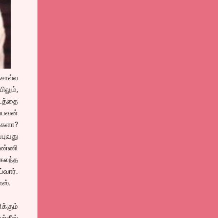
 சொல்ல
ிலும்,
டத்தை
ப்பவன்
ர்களா?
புவது
எண்ணி
கலந்த
வார்.
ாஸ்.
க்கும்