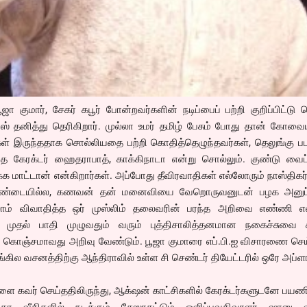
ஜா குமார், சேகர் கபூர் போன்றவர்களின் நடிப்பைப் பற்றி குறிப்பிட்டு
ஸ் தனித்து தெரிகிறார். முல்லா உமர் தமிழ் பேசும் போது தான் கோவைய
கள் இருந்ததாக சொல்லியதை பற்றி கொதித்தெழுந்தவர்கள், தெலுங்கு ப
 அதே கேரக்டர் ஹைதராபாத், காக்கிநாடா என்று சொல்லும். குண்டு வை
 மாட்டான் என்கிறார்கள். அப்போது தீவிரவாதிகள் எல்லோரும் நாஸ்திக
, சண்டையில்ல, கணவன் தன் மனைவியை வேறொருவனுடன் பழக அனுப்
ல்லாம் விவாதித்த ஒர் முஸ்லிம் தலைவரின் பரந்த அறிவை எண்ணி 
க முதல் பாதி முழுவதும் வரும் புத்திசாலித்தனமான நகைச்சுவை 
கொஞ்சமாவது அறிவு வேண்டும். பூஜா குமாரை எப்.பி.ஐ விசாரணை செய்
கில வசனத்திற்கு ஆந்திராவில் உள்ள சி செண்டர் தியேட்டரில் ஒரே அப்ள
ளை கவர் செய்ததிலிருந்து, ஆக்‌ஷன் காட்சிகளில் கேரக்டர்களுடனே பயணி