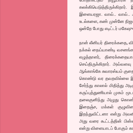
போதாகட்டும் நியூயார்க் 
கலக்கியெடுத்திருக்கிறார்
இளையரஜா. வாவ்.. வாவ்.. 
உடல்களை, கண் முன்னே நிஜமா
ஒன்றே போது எடிட்டர் மகேஷுன
நான் லீனியர் திரைக்கதை, வி
நக்கல் நைய்யாண்டி வசனங்கள்
எழுத்தாளர், திரைக்கதைய
செய்திருக்கிறார். அவ்வள
ஆங்காங்கே சுவாரஸ்யம் குறைந்
கொண்டு வர தவறவில்லை இயக
சேர்ந்து காலால் மிதித்து அ
கருப்புத்துணியால் முகம் ம
தலைகுனிந்து அழுது கொண்
இறைஞ்ச, மக்கள் குழுவின
இறந்துவிட்டனா என்று அவனின் 
அது வரை கூட்டத்தின் பின்னண
என்று விளையாடப் போகும் காட்