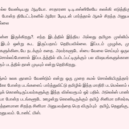
சொல்ல வேண்டியது ஆடியோ. சாதாரண டி.டி.எஸ்ஸிலேயே கலக்கி எடுத்திரு
ோன்ற தியேட்டர்களில் ஆரோ 3டியுடன் பார்த்தால் ஆகச் சிறந்த அனுப
ில்லை
ன இருக்கிறது?. எந்த இடத்தில் இந்திய அல்லது தமிழக முஸ்லிம்
டம் ஒன்று கூட இருப்பதாய் தெரியவில்லை. இப்படம் முழுக்க, முழ
ர்களுக்கிடையே நடக்கும் கதை. அவர்களூடே ஸ்பை வேலை செய்யும் ஒரு
சொல்லப்போனால் இப்படத்த்தில் விடப்பட்டிருக்கும் பல விஷயங்களுக்கான
் படத்தில் தான் முடியும் என்று தெரிகிறது.
்சம் உலக ஞானம் வேண்டும் என்று ஒரு முறை கமல் சொல்லியிருந்தார்
ோன்ற படங்களைப் பார்த்துவிட்டு தமிழில் இந்த மாதிரி படமெல்லாம் 
க் கொண்டிருப்பவர்களுக்கு இந்த விஸ்வரூபம் ஒர் பதில். அலெக்ஸ் பாண்
 போன்ற படங்களூடே ஊழன்று கொண்டிருக்கும் தமிழ் சினிமா ரசிகர்கள
லித்தனமான சிறந்த சினிமா அனுபவத்தை பெற விரும்பும் தமிழ், தெலுங்கு,
ேரனுபவம். டோண்ட் மிஸ்.