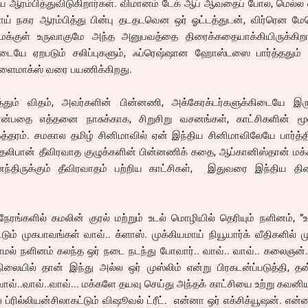
 ஆரம்பித்துவிடுகிறார்கள். விமானம் டேக் ஆப் ஆவதைப் போல, மெல்ல 
சாய் நகர ஆரம்பித்து பின்பு தடதடவென ஒர் ஓட்டத்துடன், விர்ரென மே
நமக்குள் உருவாகுமே அந்த அனுபவத்தை திரைக்கதையாக்கியிருக்கிறார
யே ஏறபடும் சலிப்புகளும், ஃப்ரெஷ்ஷான ஹோஸ்டஸை பார்த்ததும் 
டம் க்ளைமாக்ஸ் வரை பயணிக்கிறது.
த்தும் விதம், அவர்களின் பின்னணி, அக்கேரக்டர்களுக்கிடையே இருக
்பதை எத்தனை நாசுக்காக, சிறுசிறு வசனங்கள், காட்சிகளின் மூ
கத்தரம். சமகால தமிழ் சினிமாவில் ஏன் இந்திய சினிமாவிலேயே பார்த்த
 தலிபான் தீவிரவாத குழுக்களின் பின்னணிக் கதை, ஆப்கானிஸ்தான் மக
ைந்திருக்கும் தீவிரவாதம் பற்றிய காட்சிகள், இதுவரை இந்திய திர
ரங்களில் கமலின் குரல் மற்றும் உடல் மொழியில் தெரியும் நளினம், 
ம் முகபாவங்கள் வாவ்.. க்ளாஸ். முக்கியமாய் நியூயார்க் வீதிகளில் ம
மல் நளினம் கலந்த ஒர் நடை நடந்து போவார்.. வாவ்.. வாவ்.. கலைஞன்
லையில் தான் இந்து அல்ல ஒர் முஸ்லிம் என்று பிரகடன்ப்படுத்தி, த
ாவ்..வாவ்..வாவ்... மக்களே தயவு செய்து அந்தக் காட்சியை உற்று கவனிய
ல் ப்ரில்லியன்சிலாகட்டும் விஷூவல் ட்ரீட். என்னா ஒர் எக்சிக்யூஷன். என்