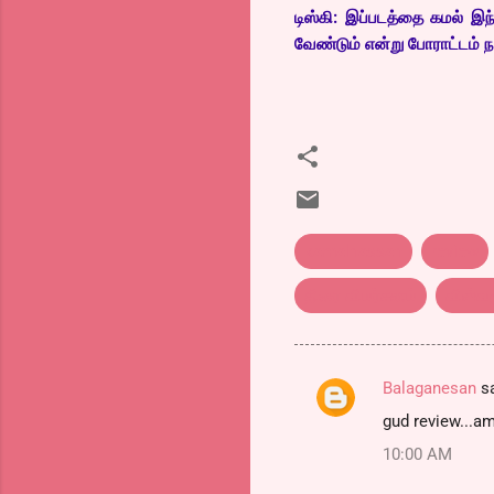
டிஸ்கி: இப்படத்தை கமல் இந
வேண்டும் என்று போராட்டம் நட
kamalhassan
review
திரை விமர்சனம்
விஸ்வர
Balaganesan
s
C
gud review...am 
o
10:00 AM
m
m