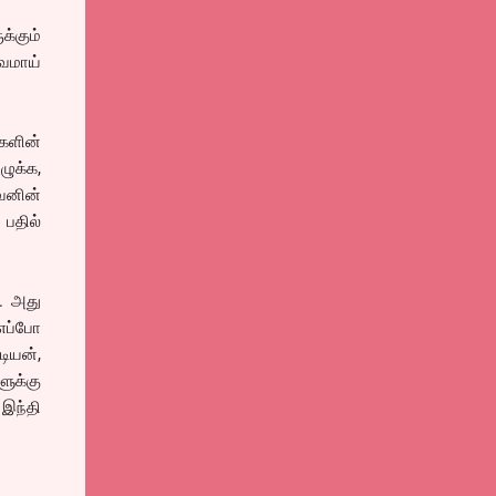
க்கும்
வமாய்
களின்
ுக்க,
வனின்
 பதில்
. அது
எப்போ
டியன்,
ுக்கு
 இந்தி