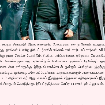
 கட்டிக் கொண்டு அந்த காலத்தில் போவார்கள் என்று கேள்வி பட்டிருப்பீ
ு. நாங்கள் போகிற தியேட்டர்களில் எல்லாம் சாரி சாரியாய் கார்கள். All
்று தான் சொல்ல வேண்டும். சினிமா பார்ப்பதற்காக இத்தனை மெனக்க
ில் சொல்ல முடியாது. ஏனென்றால் சினிமாவை மூச்சாய் நேசிக்கும் ஒர
தனையுள்ள ரசிகனுக்கு இந்த மெனக்கெடல் ஒன்றும் பெரிதல்ல. இதற்கு
ாவுக்கும், முங்காரு மலே பார்ப்பதற்காக கர்நாடகாவுக்கும் பயணப்பட்டவன்
ும் படம் சிறப்பான ஒர் அனுபவமாய் இருந்தால் எத்தனை சந்தோஷமாய் இருக
 விஸ்வரூபம் கொடுத்தது. இப்பட்த்திற்கான செய்த பயணம் ஒர் அனுபவம