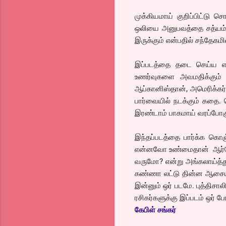
முக்கியமாய் குறிப்பிட்டு 
ஒலியை அனுபவத்தை சத்யம் ப
இருக்கும் என்பதில் சந்தேகம
இப்படத்தை தடை செய்ய என்
உணர்வுகளை அவமதிக்கும் இ
ஆப்கானிஸ்தான், அமெரிக்க
பார்வையில் நடக்கும் கதை. 
இரண்டாம் பாகமாய் வரப்போகும
இந்தப்படத்தை பார்க்க கொஞ
என்னவோ உண்மைதான் ஆர்கோ ப
வருமோ? என்று அங்கலாய்த்து
கண்ணா லட்டு தின்ன ஆசையா
இன்னும் ஒர் படமே. புத்திசா
ரசிகர்களுக்கு இப்படம் ஒர் ப
கேபிள் சங்கர்