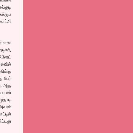
்கீஸ்
்குடி
த்ரூப
காட்சி
்தனமான
டிகர்,
ினேட்
களில்
னிக்கு
 பேர்
ழ, அழ,
ியாமல்
ுதபடி
 அவன்
ட்டில்
ிட்டது