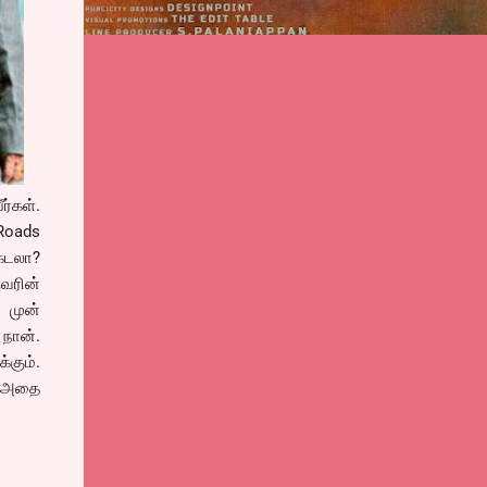
ர்கள்.
 Roads
ெடலா?
ுவரின்
 முன்
 நான்.
்கும்.
். அதை