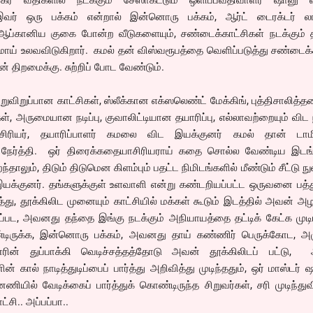
நகர வீதிகளில் நடக்கும் சேஸாகட்டும் ஒளிப்பவதிவாளர் ஷானு வர
. இவர் ஒரு பக்கம் என்றால் இன்னொரு பக்கம், ஆர்ட் டைரக்டர் லால
ஆப்கானிய குகை போன்ற வீடுகளையும், சண்டைக்காட்சிகள் நடக்கும் த
ய் உலவவிடுகிறார். கமல் தன் விஸ்வரூபத்தை வெளிப்படுத்து சண்டைக்
் திறமைக்கு. சுற்றிப் போட வேண்டும்.
றுவிறுப்பான காட்சிகள், ஸ்லீக்கான எக்ஸலெண்ட் மேக்கிங், புத்திசாலித
, அருமையான நடிப்பு, குவாலிட்டியான தயாரிப்பு, எல்லாவற்றையும் விட ந
ாசிரியர், தயாரிப்பாளர் கமலை விட இயக்குனர் கமல் தான் டாம
வு நேர்த்தி. ஒர் திரைக்கதையாசிரியராய் கதை சொல்ல வேண்டிய இடங்
தாலும், திடும் திடுமென கிளம்பும் பதட்ட நிமிடங்களில் மீண்டும் சீட்டு நு
்குனர். தங்களுக்குள் உளவாளி என்று கண்டறியப்பட்ட ஒருவனை பத்து
டித்து, தூக்கிலிட முனையும் காட்சியில் மக்கள் கூடும் இடத்தில் அவன் அ
ூடப்பட, அவனது தந்தை இங்கு நடக்கும் அநியாயத்தை தட்டிக் கேட்க முட
டிருக்க, இன்னொரு பக்கம், அவனது தாய் கண்ணிர் பெருக்கோட, அழ
ரின் துப்பாக்கி வெடிச்சத்தத்தோடு அவன் தூக்கிலிடப் பட்டு,
கால் நாடித்துடிப்பைப் பார்த்து அறிவித்து முடிந்ததும், ஒர் மாஸ்டர் ஷா
ியில் வேடிக்கைப் பார்த்துக் கொண்டிருந்த சிறுவர்கள், சரி முடிந்துவ
சி.. அப்பப்பா..