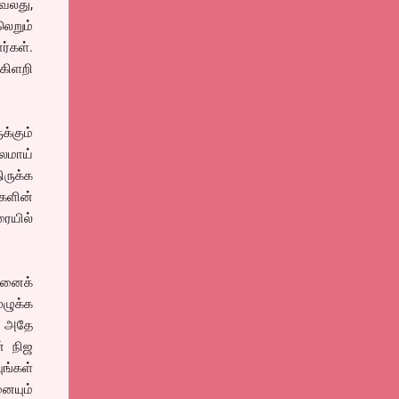
வலது,
லெறும்
்கள்.
கிளறி
்கும்
லமாய்
ிருக்க
்களின்
ையில்
”உனைக்
ுழுக்க
. அதே
ன் நிஜ
ுங்கள்
னையும்