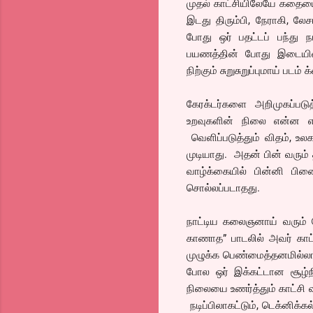
முதல் காட்சியிலேயே கதையை
இடது திரும்பி, நேராகி, லே
போது ஒர் பதட்டப் பந்து 
பயணத்தின் போது இடையிடை
நிற்கும் சுறுசுறுப்புமாய் ப
கேரக்டர்களை அறிமுகப்படு
உறவுகளின் நிலை என்ன என
வெளிப்படுத்தும் விதம், உல
முடியாது. அதன் பின் வரும்
வாழ்க்கையில் பின்னி பின
சொல்லப்படாதது.
நாட்டிய கலைஞனாய் வரும் நே
காணாத” பாடலில் அவர் காட்டு
முழுக்க பெண்மைத்தனமில்லா
போல ஒர் இக்கட்டான சூழ்நி
நிலையை உணர்த்தும் காட்சி வ
நடிப்பிலாகட்டும், டெக்னிக்க