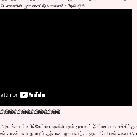
பெண்ணின் முகமாகட்டும் எல்லாமே ரேவிஷிங்.
@@@@@@@@@@@@@@@
் அதாங்க நம்ம பில்கேட்ஸ் பவுண்டேஷன் மூலமாய் இன்றைய காலத்திற்கு ஏ
் காண்டமை தயாரிப்பதற்கான ஐடியாவிற்கு ஒரு மில்லியன் வரை கொ