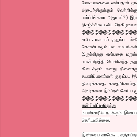
மோசமானவை என்பதால் தான் எ
அடைந்திருக்கும் வெற்றிக்கு
பார்ப்பீங்களா அஜயன்?:) இ
நிகழ்ச்சியை விட நெகிழ்வா
@@@@@@@@@@@@
சமீப காலமாய் குறும்பட ஸ்க
கொண்டாலும் பல சமயங்களில
இருக்கிறது என்பதை மறுக
பயன்படுத்தி வெளிவந்த குறும
கிடைக்கும் என்று நினைத்
தயாரிப்பாளர்கள் குறும்பட 
திரைக்கதை, கதையினால்தான
அவர்களை இம்ப்ரஸ் செய்ய மு
@@@@@@@@@@@@
என் ட்வீட்டிலிருந்து
மயன்மாரில் நடக்கும் இனப
தெரியவில்லை.
இன்றைய காமெடி... சஞ்சய்தத