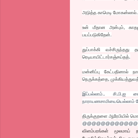
அடுத்த காமெடி மோகன்லால். அ
உன் மீதான அன்பும், காதல
பயப்படுகிறேன்.
துப்பாக்கி வச்சிருந்தத
ரெடியாயிட்டார்சஞ்சய்தத்.
மன்னிப்பு கேட்பதினால் 
நெருக்கத்தை, முக்கியத்துவத
இப்பல்லாம்.. சி.பி.
நாராயணசாமியையெல்லாம் சேர்த்த
திருக்குறளை ஆரேபியில் மொழ
@@@@@@@@@@@@
விளம்பரங்கள் மூலமாய்