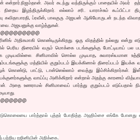
ன்றார்.நிஜம்தான். அவர் கடந்து வந்திருக்கும் பாதையில் அவர் தற
 நிறைய இழந்திருக்கிறார். எல்லாம் சரி.. யாராச்சும் கூப்பிட்டா திரு
ரவு கவிதாபாரதி, ப்ரவீன், பாலகுரு அஜயன் ஆகியோருடன் நடந்த விவாத
னவை. அஜயனுக்கு வாழ்த்துகள்.
@@@@@@@@@@
ீரினிங் அதிகமாகி கொண்டிருக்கிறது. ஒரு விதத்தில் நல்லது என்று எடு
் பெரிய திரையில் வரும் மொக்கை படங்களுக்கு போட்டியாய் பல பட
்க முடியவில்லை. சினிமாவில் சொல்ல முடியாத, சுவாரஸ்யமான உத்
்படங்களுக்கு மத்தியில் குறும்படம் இயக்கினால் திரைப்படம் இயக்க வா
துக் கொண்டு, பாட்டு, டான்ஸெல்லாம் வைத்து இம்சிக்கிறார்கள். இ
இயக்குனர்களுக்கு வாய்ப்பு அளிக்கிறார் என்றால் அதற்கு காரணம் வித்
். அதை உணராமல் சினிமாவைப் பார்த்து குறும்படம் எடுப்பதால் நிச
டியாது.
@@@@@@@
்படுகொலையை பார்த்தால் புத்தர் போதித்த அஹிம்சை எங்கே போனது 
் பற்றிய ரஜினியின் அறிக்கை.