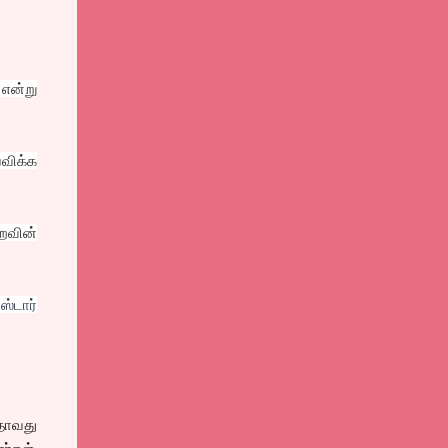
என்று
விக்க
றவின்
்டார்
தாவது