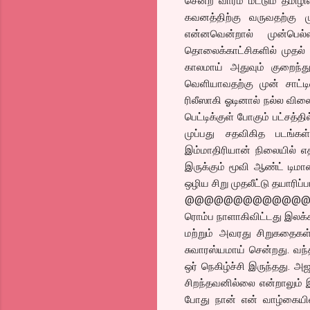
சென்ற வாரம் மட்டும் தமிழ
கவனத்திற்கு வருவதற்கு 
என்னவென்றால் முன்பெல்
தொலைக்காட்சிகளில் முதல் ம
காலமாய் அதுவும் குறைந்த
வெளியாவதற்கு முன் சாட்ட
ரிலீஸாகி ஓடினால் நல்ல விலை
பெட்டிக்குள் போகும் பட்சத்த
முப்பது சதவிகித படங்கள்
இம்மாதிரியான் நிலையில் எத
இருக்கும் மூவி ஆண்ட் டிமாண
ஒழிய சிறு முதலீட்டு தயாரிப
@@@@@@@@@@@@
ரொம்ப நாளாகிவிட்டது இலக்க
மற்றும் அவரது சிறுகதைகள்
சுவாரஸ்யமாய் சென்றது. வந்
ஒர் நெகிழ்ச்சி இருந்தது.
சிறந்தவனில்லை என்றாலும் இத
போது நான் என் வாழ்கையில்