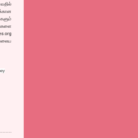
வதில்
க்கான
களும்
டுகளை
s.org
வேலைய
hey