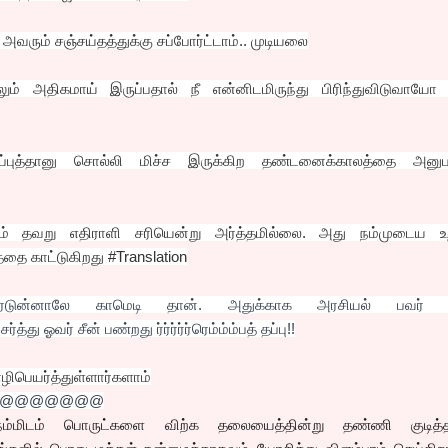
வரும் சஞ்சய்தத்துக்கு சப்போர்ட்டாம்.. முடியலை
ும் அதிகமாய் இருப்பதால் நீ என்னிடமிருந்து பிரிந்துவிடுவாயோ 
ு தப்புத்தானு சொல்லி மிச்ச இருக்கிற தண்டனைக்காலத்தை அனுப
நாம் தவறு எதிராளி சரியென்று அர்த்தமில்லை. அது நம்முடைய உ
்தை காட்டுகிறது #Translation
ஐ ரைடுன்னாலே காமெடி தான். அதுக்காக அரசியல் பவர் ஸ
ு ஓவர் சீன் பண்றது ர்ர்ர்ர்ர்ரெம்ம்ம்பத் தப்பு!!
ிபெயர்த்துள்ளார்களாம்
@@@@@@@
 நம்மிடம் பொருட்களை விற்க தலையைத்தின்று தண்ணி குடித்