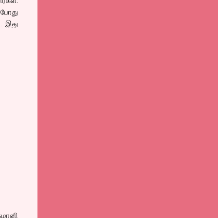
ர்கள்.
் போது
.. இது
ருமானி