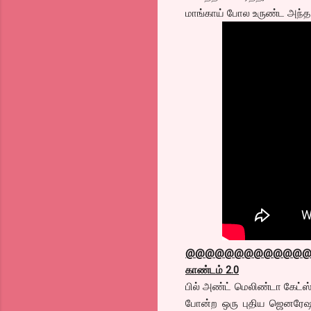
மாங்காய் போல உருண்ட அந்த 
@@@@@@@@@@@@
காண்
டம் 2.0
பில் அண்ட் மெலிண்டா கேட்ஸ
போன்ற ஒரு புதிய ஜெனரேஷன