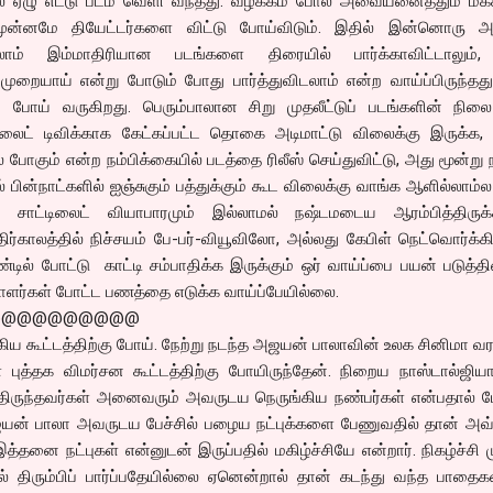
ில் ஏழு எட்டு படம் வெளி வந்தது. வழக்கம் போல அவையனைத்தும் மக்
முன்னமே தியேட்டர்களை விட்டு போய்விடும். இதில் இன்னொரு அ
லாம் இம்மாதிரியான படங்களை திரையில் பார்க்காவிட்டாலும்
ுறையாய் என்று போடும் போது பார்த்துவிடலாம் என்ற வாய்ப்பிருந்தது
ு போய் வருகிறது. பெரும்பாலான சிறு முதலீட்டுப் படங்களின் நிலை
ிலைட் டிவிக்காக கேட்கப்பட்ட தொகை அடிமாட்டு விலைக்கு இருக்க,
 போகும் என்ற நம்பிக்கையில் படத்தை ரிலீஸ் செய்துவிட்டு, அது மூன்று 
ில் பின்நாட்களில் ஐஞ்சுகும் பத்துக்கும் கூட விலைக்கு வாங்க ஆளில்லாம்ல 
 சாட்டிலைட் வியாபாரமும் இல்லாமல் நஷ்டமடைய ஆரம்பித்திருக்க
ிர்காலத்தில் நிச்சயம் பே-பர்-வியூவிலோ, அல்லது கேபிள் நெட்வொர்க்க
்டில் போட்டு காட்டி சம்பாதிக்க இருக்கும் ஒர் வாய்ப்பை பயன் படுத்
்பாளர்கள் போட்ட பணத்தை எடுக்க வாய்ப்பேயில்லை.
@@@@@@@@@@
ிய கூட்டத்திற்கு போய். நேற்று நடந்த அஜயன் பாலாவின் உலக சினிமா வர
 புத்தக விமர்சன கூட்டத்திற்கு போயிருந்தேன். நிறைய நாஸ்டால்ஜிய
திருந்தவர்கள் அனைவரும் அவருடய நெருங்கிய நண்பர்கள் என்பதால் பே
 அஜயன் பாலா அவருடய பேச்சில் பழைய நட்புக்களை பேணுவதில் தான் அவ
்தனை நட்புகள் என்னுடன் இருப்பதில் மகிழ்ச்சியே என்றார். நிகழ்ச்சி மு
 திரும்பிப் பார்ப்பதேயில்லை ஏனென்றால் தான் கடந்து வந்த பாதைகள