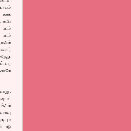
களின்
பாயம்
, உலக
. சமீப
 படம்
 படம்
நாளில்
சுமார்
ிறது.
ில் வர
தினாலே
லாறு ,
ாவுடன்
ச்சில்
்வளவு
டியும்
் படு