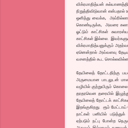
விக்ரமாதித்யன் கல்யாணத்த
நிறுத்திவிடுவான் என்பதால
ஒளித்து வைக்க, அவ்ரில்லாம
கொண்டிருக்க, அவரை கலாய்க்
ஓட்டும் காட்சிகள் சுவாரஸ
காட்சிகள் இல்லை. இவர்களுள
விக்ரமாதித்யனுக்கும் அதர்
ஏனென்றால் அவ்வளவு தேடியவ
வசனத்தில் கூட சொல்லவில்
தேயிலைத் தோட்டதிற்கு பயணப
அருமையான பாடலுடன் மாண்ட
வழியில் குற்றுயிரும் கொல
தரதரவென தரையில் இழுத்து
தேயிலைத் தோட்டக் காட்சி
இறங்குகிறது. ரூம் மேட்டாய
நாட்கள் பனியில் படுத்துக
ஏற்படும் நட்பு போன்ற நெரு
அதுவும் இல்லாமல் கணவன்