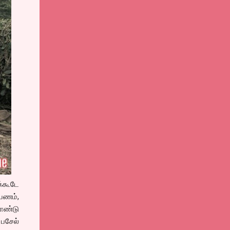
க்கூடே
பயணம்,
ொண்டு
 பசேல்