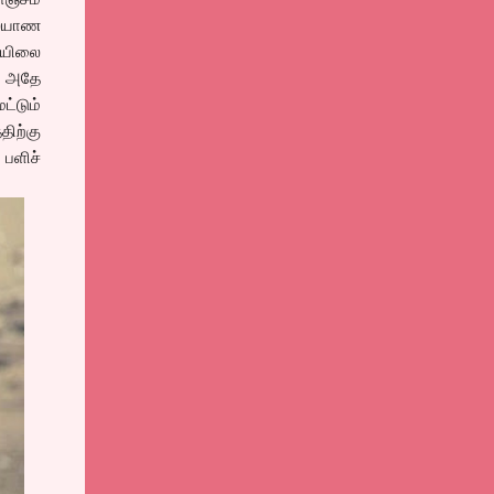
கல்யாண
ேயிலை
ம் அதே
ட்டும்
ிற்கு
 பளிச்