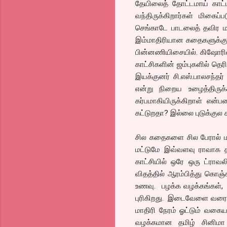
தேயிலைத் தோட்டமாய் காட்
வந்திருக்கிறார்கள் மிகைப்
செங்காடே பாடலைத் தவிர 
இம்மாதிரியான கதைகளுக்கு 
பின்னணியிசையில். கிஷோரின் 
காட்சிகளின் ஜம்புகளில் தெர
இயக்குனர் சி.எஸ்.பாலசந்தர
என்று நிறைய உழைத்திருக
கர்பமாகியிருக்கிறாள் என்
கட்டுறதா? இல்லை புடுக்குல க
சில கதைகளை சில பேரால் ம
மட்டுமே இவ்வளவு ராவாக தர 
காட்சியில் ஒரே ஒரு ட்ராவல
விதத்தில் ஆரம்பித்து கொஞ
உணவு. பழக்க வழக்கங்கள், 
புரிகிறது. இடைவேளை வரை ஊ
மாதிரி நேரம் ஓட்டும் வகைய
வழக்கமான தமிழ் சினிமா ல