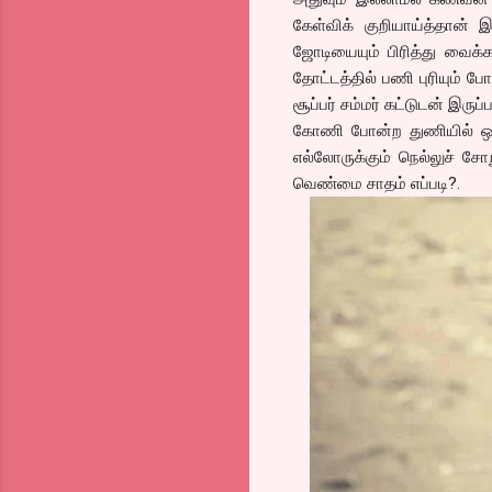
கேள்விக் குறியாய்த்தான் இ
ஜோடியையும் பிரித்து வைக்
தோட்டத்தில் பணி புரியும் ப
சூப்பர் சம்மர் கட்டுடன் இரு
கோணி போன்ற துணியில் ஒர்
எல்லோருக்கும் நெல்லுச் சோற
வெண்மை சாதம் எப்படி?.