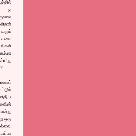
்தில்
ார். ஓ
லைஞனை
ிறார்
 வரும்
ர் கலை
டங்கள்
கம்மா
க்யிறு
?.
ாவால்
ட்டும்
ுத்திய
களின்
என்று
ு ஒரு
ில்லை.
யப்பா