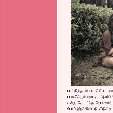
படத்திற்கு மிகப் பெரிய பல
பயணிக்கும் ஷாட்டில் ஆரம்ப
என்று தொடர்ந்து தேயிலைத்
போய் இறக்கிவிட்டு விடுகிறா