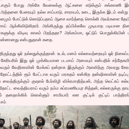
ு போகும் போது அங்கே வேலைக்கு ஆட்களை எடுக்கும் கங்காணி
்ள அத்தனை பேரையும் நல்ல சாப்பாடு, சாராயம், உடை, இருக்க இடம் என்று
ளமும் போட்டுக் கொடுப்பதாய் ஆசை வார்த்தை சொல்லி அவர்களை தேய
ய் ஆக்கிவிடுகிறார். அங்கிருந்து தப்பிக்கவே முடியாத படியான நில
களுக்கு விடிவு காலம் பிறந்ததா? அங்கம்மா, ஒட்டுப் பொறுக்கியின் ம
 என்னானது என்பதுதான் கதை.
ுந்தது ஒர் நல்லதுக்குத்தான். உடல், மனம் எல்லாவற்றையும் ஒர் நிலைப்ப
டய கேரியரில் இது ஒர் முக்கியமான படமாய் அமையும் என்பதில் சந்தேகம
ம் வேதிகாவின் மேக்கப் நன்றாக இருக்கும் அளவிற்கு அவரது கேரக்
ட்டத்தில் ரூம் மேட்டாக வரும் மரகதம் என்கிற தன்ஷிகாவின் நடிப்ப
வைத்திருக்கும் குஷால் பேர்விழி விக்ரமாதித்யன், அந்த வெட்கப் கல
ோட்ட வைத்தியராய் வரும் நம்ம சுப்ரமணியபுர சித்தன், எல்லாருக்கு த
ம் தனதாக்கிக் கொள்ளும் சாமியார் என குட்டிக் குட்டிப் பாத்திரங
சம்.