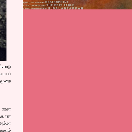
க்காடு
லமாய்
்முறை
 ராசா
படியான
அம்மா
கலாம்