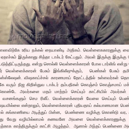
 பாலாவிற்கே உரிய நக்கல் நையாண்டி அதிகம். வெள்ளைககாரனுக்கு வை
 ஏதாச்சும் இருக்கானு சித்தா டாக்டர் கேட்பதும். அவள் இருக்கு இருக்கு 
 படுத்திட்டிருந்தது. என்று சொல்லி வெள்ளைக்காரன் போல டார்லிங் என்று 
டர் வெள்ளைக்காரன் பேசும் இங்கிலீஷுக்கும், பெண்கள் பேசும் தமிழ
ரான்ஸ்லேஷன். விஷகாய்ச்சல் காரணமாய் தோட்டத்தில் உள்ளவர்கள் தொட
கே வரும் நிஜ கிறிஸ்துவ டாக்டர் தம்பதிகள் கொஞ்சம் கொஞ்சமாய் ம
கொண்டே அவர்களை மதம் மாற்றம் செய்யும் காட்சியில் அவர்கள் ப
ும் வசனங்களும் செம ரிலீப். வெள்ளைக்காரன் வேலை செய்யும் பெ
விஷயமில்லை என்றாலும், வெள்ளைக்காரன் புதியதாய் கல்யாணமான ப
ல் கங்காணியை அடித்துப் பின்ன, பெண்ணை வழிக்கு கொண்டு வர,
ய்து வேறு வழியில்லாமல் கணவனே அவளை வெள்ளைக்காரணுக்கு
வதற்காக காத்திருக்கும் காட்சி அழுத்தம். ஆனால் அந்தப் பெண்ணை அ