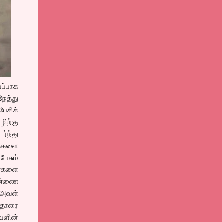
ப்பாக
நேத்து
பேசிக்
ிற்கு
ர்ந்து
க்களை
ேசும்
ண்களை
ெண்ணை
 அவள்
 தாரை
வளின்