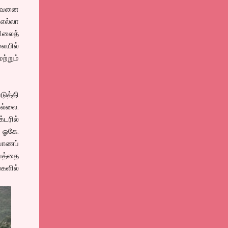
 இவனை
 எல்லா
ிலைத்
ையில்
ற்றும்
டுத்தி
ில்லை.
டரில்
ு ஓகே.
்யாணப்
ாயத்தை
்களில்