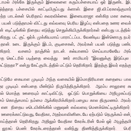
டாமல் அங்கே இருக்கும் இலைகளை கரும்பச்சையாய் ஒர் இருண்ட இடத
படுத்தாத பச்சையில் காட்டியிருப்பது க்ளாஸ். இசை ஜி.வி.ப்ரகாஷ்கும
மற்ற பாடல்கள் பெரிதாய் கவரவில்லை. இளையராஜா என்கிற மகா க
பயன் படுத்தாமல் விட்டது எவ்வளவு பெரிய இழப்பு என்பதை உணர வைக்க
எடிட்டிங்கில் நிறைய எடுத்து செதுக்கியிருக்கிறார்கள் என்பது படத்தில்
ிகிறது. பட் குட் ஒர்க். முக்கியமாய் பாராட்டப்பட வேண்டிய இன்னொரு நப
் தான். உடை இருக்கும் இடம், குடிசைகள், அவர்கள் பயன் படுத்து பண்
்கிறார். வசனம் நாஞ்சில் நாடன். கல்யாணம் செய்யாமலேயே அங்
பதை லெட்டரில் படித்தை வைத்து ஊர் சாமியார் “இவனுக்கு இடுப்புல 
ட்டுறதா?’ என்று கேட்குமிடத்தில் மட்டும் தெரிகிறார். இதற்கு இவர் எதற்கு
ட்டுமே கையாள முடியும் அந்த வகையில் இம்மாதிரியான கதையை பால
முடியும். என்பதை மீண்டும் நிருபித்திருக்கிறார். ஆரம்ப சாலூரை கா
ில் மொத்த ஊரையும் காட்டிவிட்டு, ஒட்டுப் பொறுக்கியை அறிமுகப்பட
்சம் கொஞ்சமாய் நம்மை ஆக்கிரமிக்கிறார்.பழைய கால திருமணம். அவர்
என நிறைய டீடெயிலிங்கில் மனுஷன் எவ்வளவு மெனக்கெட்டிருக்கிறார் 
ரைக்காட்டுவது, வேதிகா, அதர்வாவினிடையே ஏற்படும் நெருக்கம் என்ற
ாய்த்தான் தெரிகிறது. அதிலும் வேதிகா கேரக்டரின் மேல் ஒர் அழுத்தம
ூசுப் பெண் கேரக்டரைத்தான் வலிந்து திணித்திருக்கிறார். பெரி