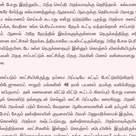
ின் போது இறந்துவிட, அந்த செய்தி அதர்வாவுக்கு தெரிந்தால் கல்யா
் ஊரே சேர்ந்து கல்யாணத்துக்கு ஆதரவாய் ஆவருக்கு தெரியாமல் அவரத
 கல்யாணம் செய்யக் கூடாது என்று நடுநடுவே புகுந்து அதர்வா கலாய்
க, வேதிகா உங்க பெரியப்பாவை தேடிக் கூட்டி வந்தால்தான் சாப்பாடு
்யம். ஆனால் அதே நேரத்தில் இவர்களுக்குள்ளான நெருக்கத்திற்கு ச
ான காட்சிகள் நேரக்கடத்தியாகவே பயன்பட்டிருக்கிறது. அதே போல பெர
வாவிற்குமிடையே உள்ள நெருக்கதையும் இன்னும் கொஞ்சம் விளக்கியிருக்
ன் அநத சாப்பாட்டுக் காட்சிக்கு பிறகு அவரின் பிணம் என்னவானது 
லை.
்படும் காட்சியிலிருந்து நம்மை அப்படியே கட்டிப் போட்டுவிடுகிறார்
ேஜுகளாய் சாலூர் மக்களின் 48 நாள் பயணம் நமக்கு வலிக்கிறது.
ை உயிருமாய் தன் கணவனை விட்டு விட்டு கூட்டம் கிளம்பும் போது மன
க் கொண்டு தங்களுடன் செல்லும் காட்சி அப்படியே உரைகிறது. அதன் 
களில் அவர்கள் படும் சோகம், வேதனை ஆகியவைகளின் வலி நம்முள் அப்
் போய் சேரும் தன்ஷிகாவின் குடிசையில் அவள் அனுமதிக்காமல் இருக்க
் கொண்டு அதர்வா கஷ்டப்படுவது, தன்ஷிகாவுக்கும், அதர்வாவுக்கும
க்கத்திற்கான காட்சிகளில் இன்னும் கொஞ்சம் டீடெயிலிங் இருந்திருக்
 மனைவி இல்லாதவர்களை ஒன்றாய் தங்க வைப்பார்களா? என்பது கொ