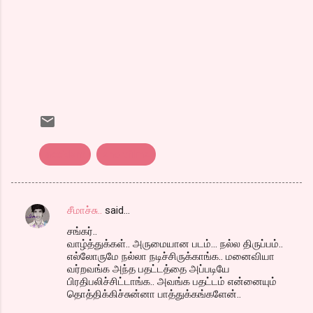
accident
shortfilms
சீமாச்சு..
said…
C
சங்கர்..
o
வாழ்த்துக்கள்.. அருமையான படம்... நல்ல திருப்பம்..
m
எல்லோருமே நல்லா நடிச்சிருக்காங்க.. மனைவியா
வர்றவங்க அந்த பதட்டத்தை அப்படியே
m
பிரதிபலிச்சிட்டாங்க.. அவங்க பதட்டம் என்னையும்
தொத்திக்கிச்சுன்னா பாத்துக்கங்களேன்..
e