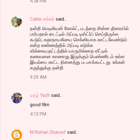
4:38 PM
Cable சங்கர்
said…
நன்றி மெடிலியன் கோல்ட், படத்தை சின்ன திரையில்
பார்பதால் டைட்டில் அப்படி டிஸ்ட்ர்ப் செய்திருக்க
கூடும், கதாநாயகியை செக்ஸியாக காட்டவேண்டும்
என்ற எண்ணத்தில் அப்படி எடுக்க
வில்லை,பதட்டத்தில் யாருமில்லாத வீட்டில்
கணவனை காணாது இருக்கும் பெண்ணிடம் உள்ள
இயல்பை காட்ட நினைத்து படமாக்கபட்டது. உங்கள்
கருத்துக்கு நன்றி
9:29 AM
யாழ் Yazh
said…
good film
4:13 PM
M.Rishan Shareef
said…