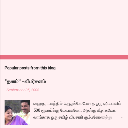
Popular posts from this blog
"தனம்” -விமர்சனம்
-
September 05, 2008
ஹைதராபாத்தில் தெலுங்கே பேசாத ஓரு ஏரியாவில்
500 ரூபாய்க்கு மேலாகவோ, அதற்கு கீழாகவோ,
வாங்காத ஓரு தமிழ் விபசாரி கும்பகோணத்து
அக்ரஹாரத்தின் வீட்டில் மருமகளாக