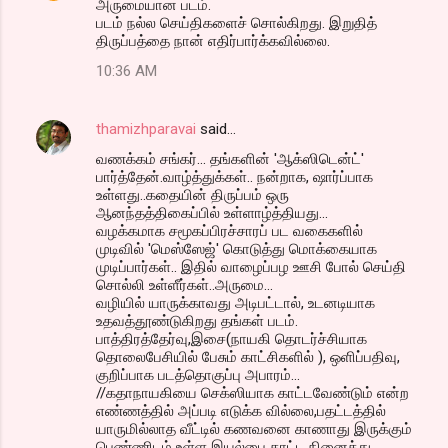
அருமையான படம்.
படம் நல்ல செய்திகளைச் சொல்கிறது. இறுதித்
திருப்பத்தை நான் எதிர்பார்க்கவில்லை.
10:36 AM
thamizhparavai
said…
வணக்கம் சங்கர்... தங்களின் 'ஆக்ஸிடென்ட்'
பார்த்தேன்.வாழ்த்துக்கள்.. நன்றாக, ஷார்ப்பாக
உள்ளது..கதையின் திருப்பம் ஒரு
ஆனந்தத்திகைப்பில் உள்ளாழ்த்தியது...
வழக்கமாக சமூகப்பிரச்சாரப் பட வகைகளில்
முடிவில் 'மெஸ்ஸேஜ்' கொடுத்து மொக்கையாக
முடிப்பார்கள்.. இதில் வாழைப்பழ ஊசி போல் செய்தி
சொல்லி உள்ளீர்கள்..அருமை...
வழியில் யாருக்காவது அடிபட்டால், உடனடியாக
உதவத்தூண்டுகிறது தங்கள் படம்.
பாத்திரத்தேர்வு,இசை(நாயகி தொடர்ச்சியாக
தொலைபேசியில் பேசும் காட்சிகளில் ), ஒளிப்பதிவு,
குறிப்பாக படத்தொகுப்பு அபாரம்...
//கதாநாயகியை செக்ஸியாக காட்டவேண்டும் என்ற
எண்ணத்தில் அப்படி எடுக்க வில்லை,பதட்டத்தில்
யாருமில்லாத வீட்டில் கணவனை காணாது இருக்கும்
பெண்ணிடம் உள்ள இயல்பை காட்ட நினைத்து