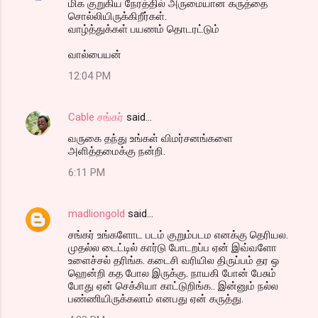
மிக குறுகிய நேரத்தில் அருமையான கருத்தை
சொல்லியிருக்கிறீர்கள்.
வாழ்த்துக்கள் பயணம் தொடரட்டும்
வால்பையன்
12:04 PM
Cable சங்கர்
said…
வருகை தந்து உங்கள் விமர்சனங்களை
அளித்தமைக்கு நன்றி.
6:11 PM
madliongold
said…
சங்கர் உங்களோட படம் குறும்படம எனக்கு தெரியல.
முதல்ல டைட்டில் கார்டு போடறப்ப ஏன் இவ்வளோ
உளைச்சல் தரிங்க. கடைசி வரியில திருப்பம் தர ஒ
ஹென்றி கத போல இருக்கு. நாயகி போன் பேசும்
போது ஏன் செக்சியா காட்டுறிங்க.. இன்னும் நல்ல
பண்ணியிருக்கலாம் எனபது ஏன் கருத்து.