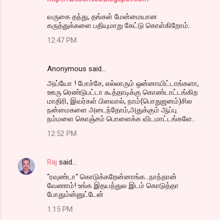
வருகை தந்து, தங்கள் மேன்மையான
கருத்துக்களை பதியுமாறு கேட்டு கொள்கிறோம்.
12:47 PM
Anonymous said…
அய்யோ ! போச்சே, எல்லாரும் ஒன்னாயிட்டாங்களா,
ஊரு ரெண்டுபட்டா கூத்தாடிக்கு கொண்டாட்டங்கிற
மாதிரி, இவர்கள் பிளவால், நாம்(பொதுஜனம்)சில
நன்மைகளை அடைந்தோம்,அதுக்கும் ஆப்பு.
நம்மளை கொஞ்சம் பொளைக்க விடமாட்டங்களே..
12:52 PM
Raj
said…
"ரவுண்டா" கொடுக்கறேன்னாங்க...நாந்தான்
வேணாம்! உங்க இதயத்துல இடம் கொடுத்தா
போதும்ன்னுட்டேன்
1:15 PM