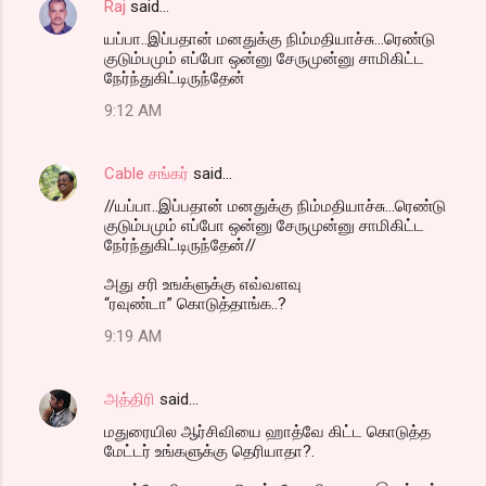
Raj
said…
C
யப்பா..இப்பதான் மனதுக்கு நிம்மதியாச்சு...ரெண்டு
o
குடும்பமும் எப்போ ஒன்னு சேருமுன்னு சாமிகிட்ட
m
நேர்ந்துகிட்டிருந்தேன்
m
9:12 AM
e
n
Cable சங்கர்
said…
t
//யப்பா..இப்பதான் மனதுக்கு நிம்மதியாச்சு...ரெண்டு
குடும்பமும் எப்போ ஒன்னு சேருமுன்னு சாமிகிட்ட
s
நேர்ந்துகிட்டிருந்தேன்//
அது சரி உஙக்ளுக்கு எவ்வளவு
“ரவுண்டா” கொடுத்தாங்க..?
9:19 AM
அத்திரி
said…
மதுரையில ஆர்சிவியை ஹாத்வே கிட்ட கொடுத்த
மேட்டர் உங்களுக்கு தெரியாதா?.