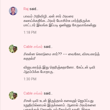
Raj
said…
பாவம் அறிவிழி...ஏன் சார் அவரை
கலாய்க்கறீங்க...அவர் யோசிச்சு பார்த்திருக்க
மாட்டார் இவங்க இப்படி ஒண்ணு சேருவாங்கன்னு
1:18 PM
Cable சங்கர்
said…
//என்ன கொடுமை சார்?? --- வைகோ, விசயகாந்த்
கதறல்//
விஜயகாந்த் இது தெரிஞ்சுதானோ.. கேப்டன் டிவி
ஆரம்பிக்க போறாரு..
1:30 PM
Cable சங்கர்
said…
//சன் டிவி உடன் இருந்தால் கலைஞர் ஜெயிப்பது
உறுதியில்லாமல் இருக்கலாம். ஆனால் அவர்களை
பகைத்துக் கொண்டால் தோல்வி உறுதி, இதை