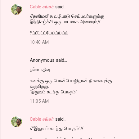
Cable சங்கர்
said…
//தனிமனித வழிபாடு செய்பவர்களுக்கு
இந்நிகழ்ச்சி ஒரு பாடமாக அமையும்//
ரிப்பீட்ட்ட்டேய்ய்ய்ய்ய்
10:40 AM
Anonymous said…
நல்ல பதிவு.
எனக்கு ஒரு பொன்மொழிதான் நினைவுக்கு
வருகிறது.
'இதுவும் கடந்து பொகும்.'
11:05 AM
Cable சங்கர்
said…
//'இதுவும் கடந்து பொகும்.'//