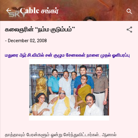
Skip to main content
Cable சங்கர்
கலைஞரின் “நம்ம குடும்பம்”
-
December 02, 2008
மதுரை ஆர்.சி.வியில் சன் குழும சேனலகள் நாளை முதல் ஓளிபரப்பு
தாத்தாவும் பேரன்களூம் ஓன்று சேர்ந்துவிட்டார்கள்.. ஆனால்