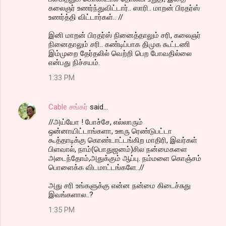
கலைஞர் உணர்ந்துவிட்டார்.. ஸாரி.. மாறன் பிரதர்ஸ்
உணர்த்தி விட்டார்கள்.. //
இனி மாறன் பிரதர்ஸ் நினைத்தாலும் சரி, கலைஞர்
நினைதாலும் சரி.. கண்டிப்பாக திமுக கூட்டணி
இம்முறை தேர்தலில் வெற்றி பெற போவதில்லை
என்பது நிச்சயம்.
1:33 PM
Cable சங்கர்
said…
//அய்யோ ! போச்சே, எல்லாரும்
ஒன்னாயிட்டாங்களா, ஊரு ரெண்டுபட்டா
கூத்தாடிக்கு கொண்டாட்டங்கிற மாதிரி, இவர்கள்
பிளவால், நாம்(பொதுஜனம்)சில நன்மைகளை
அடைந்தோம்,அதுக்கும் ஆப்பு. நம்மளை கொஞ்சம்
பொளைக்க விடமாட்டங்களே..//
அது சரி உங்களுக்கு என்ன நன்மை கிடைச்சுது
இவங்களால..?
1:35 PM