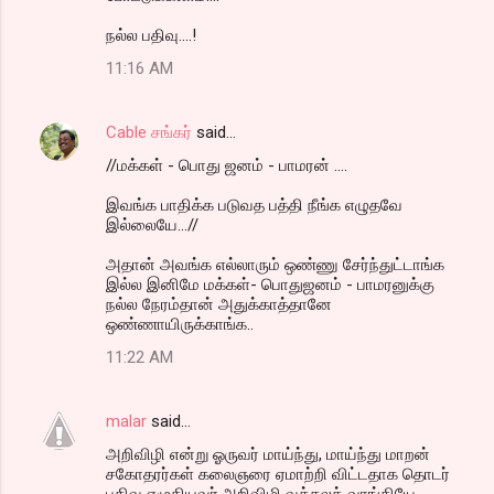
நல்ல பதிவு....!
11:16 AM
Cable சங்கர்
said…
//மக்கள் - பொது ஜனம் - பாமரன் ....
இவங்க பாதிக்க படுவத பத்தி நீங்க எழுதவே
இல்லையே...//
அதான் அவங்க எல்லாரும் ஒண்ணு சேர்ந்துட்டாங்க
இல்ல இனிமே மக்கள்- பொதுஜனம் - பாமரனுக்கு
நல்ல நேரம்தான் அதுக்காத்தானே
ஒண்ணாயிருக்காங்க..
11:22 AM
malar
said…
அறிவிழி என்று ஓருவர் மாய்ந்து, மாய்ந்து மாறன்
சகோதரர்கள் கலைஞரை ஏமாற்றி விட்டதாக தொடர்
பதிவு எழுதியவர்.அறிவிழி வக்கலத் வாங்கியே