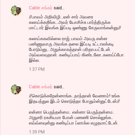
Cable சங்கர்
said…
//பாவம் அறிவிழி...ஏன் சார் அவரை
கலாய்க்கறீங்க...அவர் யோசிச்சு பார்த்திருக்க
மாட்டார் இவங்க இப்படி ஒண்ணு சேருவாங்கன்னு//
கலாய்ககவில்லை ராஜ்..பாவம் அவரு என்ன
பண்ணுவாரு அவங்க தலை இப்படி உட்டாலக்கடி
போடும்னு.. அதுக்காகத்தான் பரிதாபபட்டேன்.
அவ்வளவுதான். கண்டிப்பாய் கிண்டலோ..கலாய்ப்போ
இல்ல.
1:37 PM
Cable சங்கர்
said…
//கொடுக்கறேன்னாங்க...நாந்தான் வேணாம்! உங்க
இதயத்துல இடம் கொடுத்தா போதும்ன்னுட்டேன்//
என்னா பெருந்தன்மை.. என்னா பெருந்தன்மை..
அதுசரி ரகசியமா போன் பணணி சொல்லுங்க..
எவ்வ்ளவுன்னு கண்டிப்பா ப்ளாக்ல எழுதமாட்டேன்.
1:39 PM