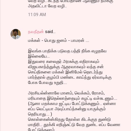
வேற வழி.. கடந்த் போய்தானே ஆவணும் நமக்கு
அதவிட்டா வேற வழி..
11:09 AM
நவநீதன்
said…
மக்கள் - பொது ஜனம் - பாமரன் ....
இவங்க பாதிக்க படுவத பத்தி நீங்க எழுதவே
இல்லையே...
இதுவரை கலைஞர் அரசுக்கு எதிராகவும்
விஜயகாந்த்துக்கு ஆதரவாகவும் வந்த சன்
செய்திகளை மக்கள் இனிமேல் தொடர்ந்து
பார்த்தால் குழம்பி மண்டை காய்ந்து ஏர்வாடிக்கு
போக போவது உறுதி....
அரசியல்ன்னாலே மானம், வெக்கம், ரோசம்,
மரியாதை இதெல்லாத்தையும் கழட்டி வச்சுடணும்....
(ஆனா மறக்காம ஜட்டிய போட்டுக்கணும்... ஏன்னா
எப்ப வெட்டியா அவுப்பாய்ந்கன்னு யாருக்கும்
தெரியாது.... )
கொள்கைன்ன்கிறது தோள்ள கிடக்குற துண்டு
மாதிரி... தூக்கி எறிஞ்சுட்டு வேற துண்ட எப்ப வேணா
போட்டுக்கலாம்....