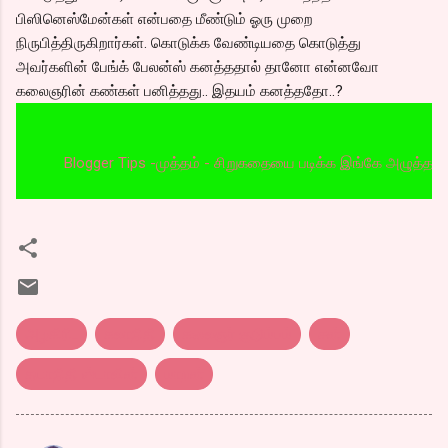
பிஸினெஸ்மேன்கள் என்பதை மீண்டும் ஓரு முறை
நிருபித்திருகிறார்கள். கொடுக்க வேண்டியதை கொடுத்து
அவர்களின் பேங்க் பேலன்ஸ் கனத்ததால் தானோ என்னவோ
கலைஞரின் கண்கள் பனித்தது.. இதயம் கனத்ததோ..?
Blogger Tips -முத்தம் - சிறுகதையை படிக்க இங்கே அழுத்தவும்,
அழகிரி..
கலாநிதி
கலைஞர் குடும்பம்
சன்
தயாநிதி ஸ்டாலின்
மாறன்