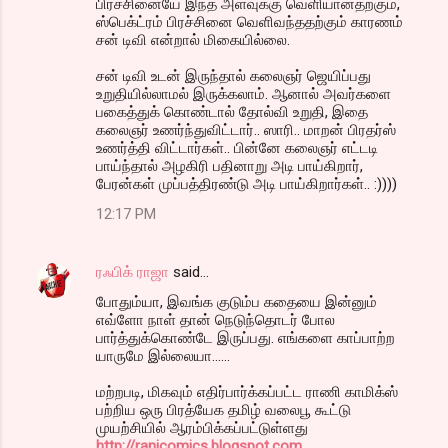
பிரச்சினையே இந்த அளவுக்கு வெளியானதற்கும்,
ஸ்பெக்ட்ரம் பிரச்சினை வெளிவந்ததற்கும் காரணம்
சன் டிவி என்றால் மிகையில்லை.
சன் டிவி உடன் இருந்தால் கலைஞர் ஜெயிப்பது
உறுதியில்லாமல் இருக்கலாம். ஆனால் அவர்களை
பகைத்துக் கொண்டால் தோல்வி உறுதி, இதை
கலைஞர் உணர்ந்துவிட்டார்.. ஸாரி.. மாறன் பிரதர்ஸ்
உணர்த்தி விட்டார்கள்.. பின்னே கலைஞர் எட்டடி
பாய்ந்தால் அழகிரி பதினாறு அடி பாய்கிறார்,
பேரன்கள் முப்பத்திரண்டு அடி பாய்கிறார்கள்.. :))))
12:17 PM
ரஃபிக் ராஜா
said…
போதும்யா, இவங்க குடும்ப கதையை இன்னும்
எவ்ளோ நாள் தான் நெடுந்தொடர் போல
பார்த்துக்கொண்டே இருப்பது. எங்களை காப்பாற்ற
யாருமே இல்லையா......
மற்றபடி, மிகவும் எதிர்பார்க்கப்பட்ட ராணி காமிக்ஸ்
பற்றிய ஒரு பிரத்யேக தமிழ் வலைபூ கூட்டு
முயற்சியில் ஆரம்பிக்கப்பட்டுள்ளது
http://ranicomics.blogspot.com