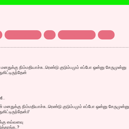
கலைஞர் குடும்பம்
சன்
தயாநிதி ஸ்டாலின்
மாறன்
 மனதுக்கு நிம்மதியாச்சு...ரெண்டு குடும்பமும் எப்போ ஒன்னு சேருமுன்னு
துகிட்டிருந்தேன்
id…
ன் மனதுக்கு நிம்மதியாச்சு...ரெண்டு குடும்பமும் எப்போ ஒன்னு சேருமுன்ன
துகிட்டிருந்தேன்//
க்கு எவ்வளவு
த்தாங்க..?