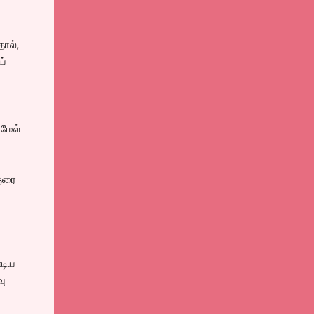
ால்,
ய்
மேல்
ைஞரை
்டிய
வு