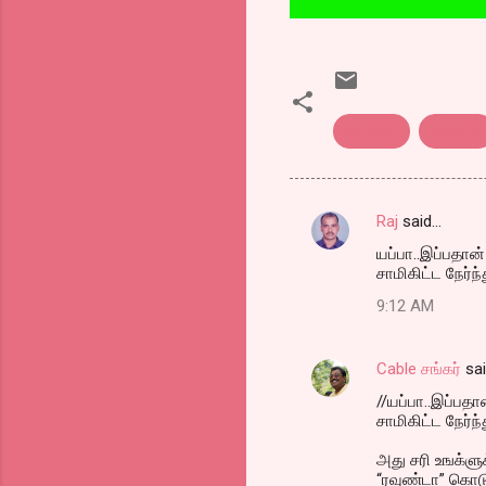
அழகிரி..
கலாநிதி
Raj
said…
C
யப்பா..இப்பதான்
o
சாமிகிட்ட நேர்ந்
m
9:12 AM
m
e
Cable சங்கர்
sa
n
//யப்பா..இப்பதா
t
சாமிகிட்ட நேர்ந்
s
அது சரி உஙக்ளு
“ரவுண்டா” கொடு