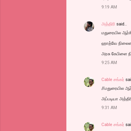
9:19 AM
அத்திரி
said…
மதுரையில ஆர்ச
ஹாத்வே நிலைமை
அரசு கேபிளை நினைச
9:25 AM
Cable சங்கர்
sa
//மதுரையில ஆர்
அப்படியா அத்திர
9:31 AM
Cable சங்கர்
sa