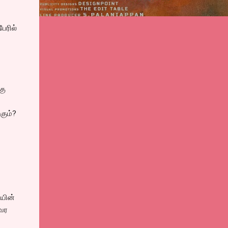
ேரில்
கு
கும்?
ியின்
 வர