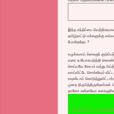
இந்த சந்திப்பை வெற்றிகரமாய்
தமிழ்நாட்டு மக்களுக்கு எவ்வ
போகிறதோ..?
வழக்கமாய் க்லைஞர் குடும்ப
வரை உபயோகபடுத்தி கொண்டு
செய்யவே கோபம் வந்து பிய்த
வாய்விட்டே சொல்லியும் விட
ரவுண்டாய் கொடுத்துவிட்டார்
முறை நிருபித்திருகிறார்கள
தானோ என்னவோ கலைஞரின் க
Blogger Tips -முத்தம் - சிறுகதையை படிக்க இங்கே அழுத்த