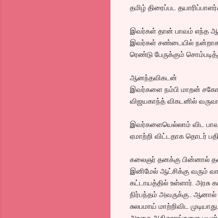
தமிழ் திரைப்பட தயாரிப்பாளர்
இவர்கள் தான் பாவம் எந்த ஆ
இவர்கள் சண்டையில் நன்றாக 
ரெண்டு பேருக்கும் சொம்படித
ஆனந்தவிகடன்
இவர்களை நம்பி மாறன் சகோத
விஜயகாந்த் விகடனில் வருவா
இவர்களையெல்லாம் விட பாவம்
ஏமாற்றி விட்டதாக தொடர் பத
கலைஞர் தனக்கு பின்னால் தன்
இனிமேல் ஆட்சிக்கு வரும் வ
கட்டாயத்தில் உள்ளார். அரச
நிர்பந்தம் அவருக்கு.. ஆனா
சுலபமாய் மாற்றிவிட முடியாத
அரசை அதிகாரங்களை பயன்படு