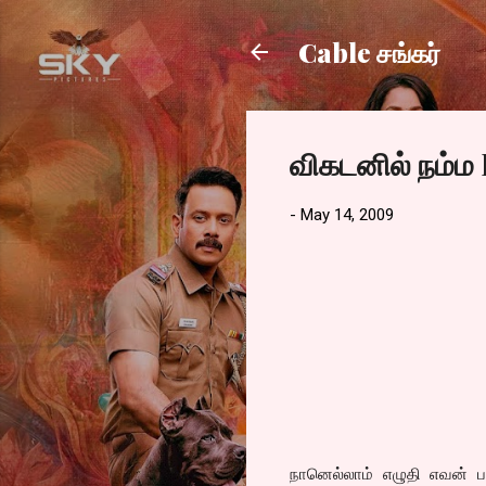
Cable சங்கர்
விகடனில் நம்ம
-
May 14, 2009
நானெல்லாம் எழுதி எவன் பட