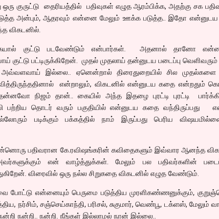
ு ஒரு குருட்டு தைரியத்தில் பதிவுகள் எழுத ஆரம்பிக்க, அதற்கு சக பதிவ
ுத்த அன்பும், ஆதரவும் என்னை மேலும் ஊக்க படுத்த.. இதோ என்னுடய 
்த விகடனில்.
ரகையால் குட்டு படவேண்டும் என்பார்கள். அதனால் தானோ என்
ய் குட்டு பட்டிருக்கிறேன். முதல் முதலாய் தன்னுடய படைப்பு வெளிவரும
ுள் அவ்வளவாய் இல்லை.. ஏனென்றால் திரைதுறையில் சில முதல்களை
பவித்திருந்ததினால் என்றாலும், விகடனில் என்னுடய கதை என்றதும் க
்னவோ நிஜம் தான்.. கையில் அந்த இதழை புரட்டி புரட்டி பார்க்கி
ஜபி பற்றிய தொடர் வரும் பகுதியில் என்னுடய கதை வந்திருப்பது எ
லோரும் படிக்கும் பக்கத்தில் நாம் இருப்பது பெரிய விஷயமில்லை
, இன்னொரு பதிவரான கே.ரவிஷங்கரின் கவிதைகளும் இவ்வார ஆனந்த விக
வர்களுக்கும் என் வாழ்த்துக்கள். மேலும் பல பதிவர்களின் படைப்
துகிறேன். விரைவில் ஒரு நல்ல சிறுகதை விகடனில் எழுத வேண்டும்.
வை போட்டு என்னையும் பெருமை படுத்திய முரளிகண்ணனுக்கும், குறுஞ்
ிய, நர்சிம், சஞ்செய்காந்தி, பரிசல், சுகுமார், வெண்பூ, டக்ளஸ், மேலும் வ
நன்றி நன்றி.. நன்றி. நீங்கள் இல்லாமல் நான் இல்லை..