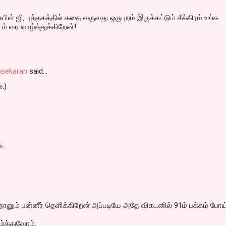
பிள் ஜி, புத்தகத்தில் கதை வருவது ஒருபுறம் இருக்கட்டும் சீக்கிரம் உங்க
ம் வர வாழ்த்துக்கிறேன்!
asekaran
said…
்:)
...
 நானும் பன்னீர் தெளிக்கிறேன்.அப்படியே அதே விகடனில் 91ம் பக்கம் போய
்த்துவோம்.