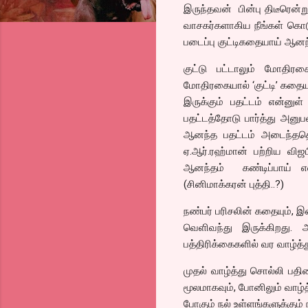
இருந்தவன் பின்பு திடீரென்ற
வாசகர்களாகிய நீங்கள் கொட
படைப்பு குட்டிகதையாய் ஆனந
குட்டு பட்டாலும் மோதி
மோதிரகையால் ‘குட்டி’ கதையா
இருக்கும் பதட்டம் என்ன
பதட்டத்தோடு பார்த்து அனு
ஆனந்த பதட்டம் அடைந்ததென
ஏ.ஆர்.ரஹ்மான் பற்றிய வி
ஆனந்தம் கண்டிப்பாய் எல்
(சினிமாக்கரன் புத்தி..?)
நண்பர் பரிசலின் கதையும்
வெளிவந்து இருக்கிறது. அ
பத்திரிக்கைகளில் வர வாழ்த்
முதல் வாழ்த்து சொல்லி பதி
மூலமாகவும், போனிலும் வாழ்த்த
போகும் நல் உள்ளங்களுக்கும் 