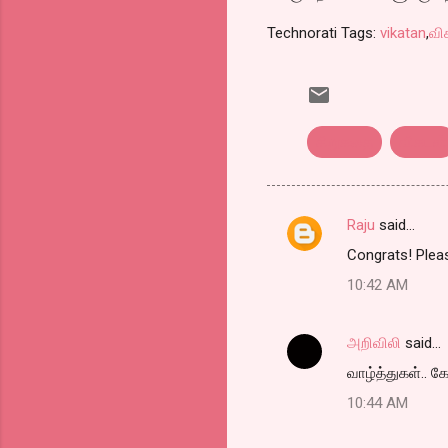
Technorati Tags:
vikatan
,
வி
சிறுகதை
விகடன்
Raju
said…
C
Congrats! Pleas
o
10:42 AM
m
m
அறிவிலி
said…
e
வாழ்த்துகள்.. கே
n
t
10:44 AM
s