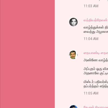
11:03 AM
வந்தியத்தேவன்
வாழ்த்துக்கள் 
வைத்து அழகாக ஒ
11:04 AM
நையாண்டி நை
அண்ணே வாழ்த்துக
அப்புறம் ஒரு வி
அதனாலே குட்டி
மிஸ்டர் பதிவர்
தப்பர்த்தம் எடுத
11:05 AM
கே.என்.சிவராம