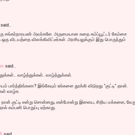
said…
திரு சங்கர்நாரயண் அவர்களே. அருமையான கதை கம்ப்யூட்டர் கேம்சை
ரு விடயத்தை விளக்கிவிட்டீர்கள். அரசியலுக்கும் இது பொருந்தும்
னா
said…
்கள்... வாழ்த்துக்கள்.. வாழ்த்துக்கள்.
சயம் பார்த்திங்களா? இங்கேயும் உங்களை தூக்கி விடுறது "குட்டி" தான்.
கள் வாழ்க.
ஸ், நான் குட்டி என்று சொன்னது, என்போன்று இளைய, சிறிய மக்களை, வேற
்தால் கம்பனி பொறுப்பு ஏற்காது.
ன்
said…