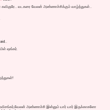
கவிஞரே... வடகரை வேலன் அண்ணாச்சிக்கும் வாழ்த்துகள்...
்
aid…
பிள் ஷங்கர்.
்த்துகள்!
்,ரவிசங்கர்,வேலன் அண்ணாச்சி இன்னும் யார் யார் இருக்காகளோ