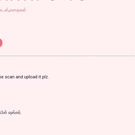
கடன்
,
கதைகள்
e scan and upload it plz.
பிள் ஷங்கர்.