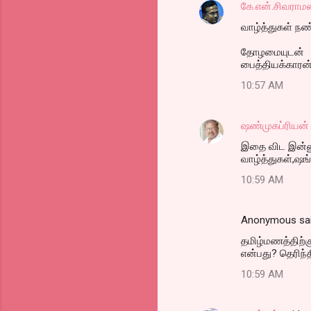
கே.என்.சிவராம
வாழ்த்துகள் நண்
தோழமையுடன்
பைத்தியக்காரன
10:57 AM
ஷண்முகப்ரியன்
இதை விட இன்னு
வாழ்த்துகள்,ஷங
10:59 AM
Anonymous sa
தமிழ்மணத்திற்க
என்பது? தெரிந்த
10:59 AM