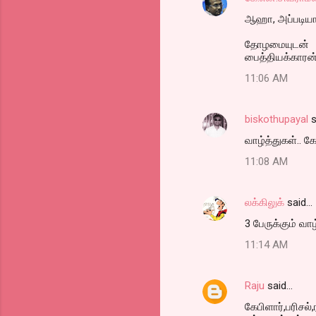
ஆஹா, அப்படியா 
தோழமையுடன்
பைத்தியக்காரன
11:06 AM
biskothupayal
s
வாழ்த்துகள்.. கே
11:08 AM
லக்கிலுக்
said…
3 பேருக்கும் வாழ
11:14 AM
Raju
said…
கேபிளார்,பரிசல