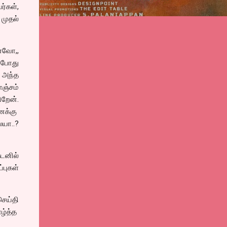
ர்கள்,
முதல்
னவோ,,
் போது
 அந்த
ொஞ்சம்
றேன்.
னக்கு
யா..?
டனில்
புகள்
செய்தி
ாழ்த்த