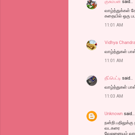
குசும்பன்
said…
வாழ்த்துக்கள் கே
கதையில் ஒரு பட
11:01 AM
Vidhya Chandr
வாழ்த்துகள் பாஸ
11:01 AM
தீப்பெட்டி
said…
வாழ்த்துகள் பாஸ்
11:03 AM
Unknown
said…
நன்றி.பதிலுக்கு
வடகரை
வேலனையும் வாழ