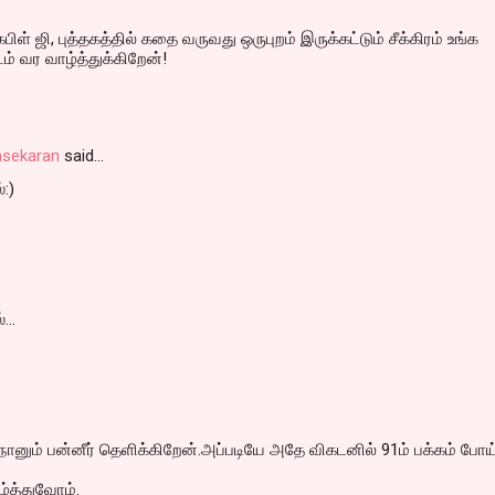
பிள் ஜி, புத்தகத்தில் கதை வருவது ஒருபுறம் இருக்கட்டும் சீக்கிரம் உங்க
ம் வர வாழ்த்துக்கிறேன்!
asekaran
said…
்:)
...
 நானும் பன்னீர் தெளிக்கிறேன்.அப்படியே அதே விகடனில் 91ம் பக்கம் போய
்த்துவோம்.