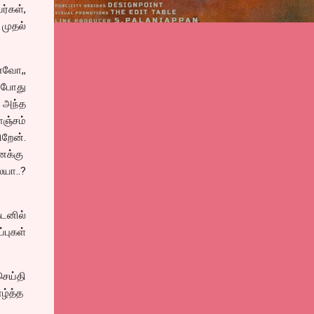
ர்கள்,
முதல்
னவோ,,
் போது
 அந்த
ொஞ்சம்
றேன்.
னக்கு
யா..?
டனில்
புகள்
செய்தி
ாழ்த்த