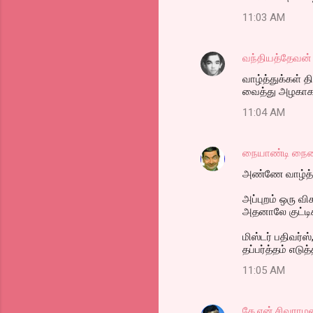
11:03 AM
வந்தியத்தேவன்
வாழ்த்துக்கள் 
வைத்து அழகாக ஒ
11:04 AM
நையாண்டி நை
அண்ணே வாழ்த்துக
அப்புறம் ஒரு வி
அதனாலே குட்டி
மிஸ்டர் பதிவர்
தப்பர்த்தம் எடுத
11:05 AM
கே.என்.சிவராம