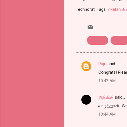
Technorati Tags:
vikatan
,
வி
சிறுகதை
விகடன்
Raju
said…
C
Congrats! Pleas
o
10:42 AM
m
m
அறிவிலி
said…
e
வாழ்த்துகள்.. கே
n
t
10:44 AM
s