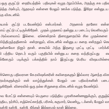
ு ஒரு குருட்டு தைரியத்தில் பதிவுகள் எழுத ஆரம்பிக்க, அதற்கு சக பதிவ
ுத்த அன்பும், ஆதரவும் என்னை மேலும் ஊக்க படுத்த.. இதோ என்னுடய 
்த விகடனில்.
ரகையால் குட்டு படவேண்டும் என்பார்கள். அதனால் தானோ என்
ய் குட்டு பட்டிருக்கிறேன். முதல் முதலாய் தன்னுடய படைப்பு வெளிவரும
ுள் அவ்வளவாய் இல்லை.. ஏனென்றால் திரைதுறையில் சில முதல்களை
பவித்திருந்ததினால் என்றாலும், விகடனில் என்னுடய கதை என்றதும் க
்னவோ நிஜம் தான்.. கையில் அந்த இதழை புரட்டி புரட்டி பார்க்கி
ஜபி பற்றிய தொடர் வரும் பகுதியில் என்னுடய கதை வந்திருப்பது எ
லோரும் படிக்கும் பக்கத்தில் நாம் இருப்பது பெரிய விஷயமில்லை
, இன்னொரு பதிவரான கே.ரவிஷங்கரின் கவிதைகளும் இவ்வார ஆனந்த விக
வர்களுக்கும் என் வாழ்த்துக்கள். மேலும் பல பதிவர்களின் படைப்
துகிறேன். விரைவில் ஒரு நல்ல சிறுகதை விகடனில் எழுத வேண்டும்.
வை போட்டு என்னையும் பெருமை படுத்திய முரளிகண்ணனுக்கும், குறுஞ்
ிய, நர்சிம், சஞ்செய்காந்தி, பரிசல், சுகுமார், வெண்பூ, டக்ளஸ், மேலும் வ
நன்றி நன்றி.. நன்றி. நீங்கள் இல்லாமல் நான் இல்லை..