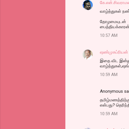
கே.என்.சிவராம
வாழ்த்துகள் நண்
தோழமையுடன்
பைத்தியக்காரன
10:57 AM
ஷண்முகப்ரியன்
இதை விட இன்னு
வாழ்த்துகள்,ஷங
10:59 AM
Anonymous sa
தமிழ்மணத்திற்க
என்பது? தெரிந்த
10:59 AM