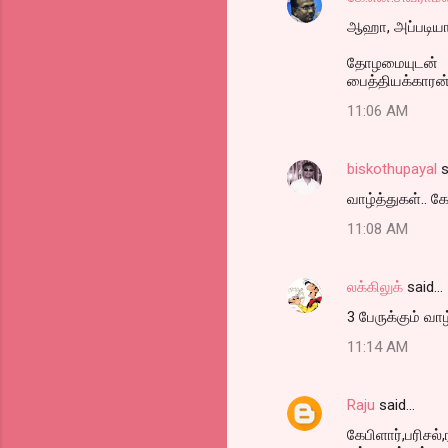
ஆஹா, அப்படியா 
தோழமையுடன்
பைத்தியக்காரன
11:06 AM
biskothupayal
s
வாழ்த்துகள்.. கே
11:08 AM
லக்கிலுக்
said…
3 பேருக்கும் வாழ
11:14 AM
Raju
said…
கேபிளார்,பரிசல