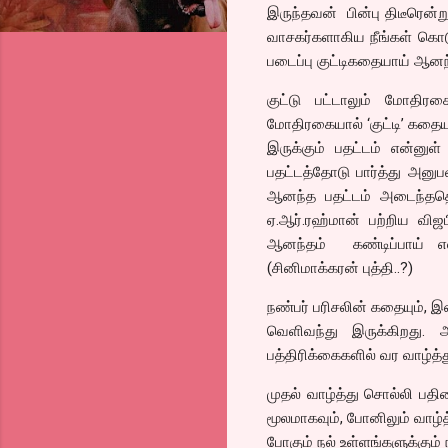
இருந்தவன் பின்பு திடீரென்ற
வாசகர்களாகிய நீங்கள் கொட
படைப்பு குட்டிகதையாய் ஆனந
குட்டு பட்டாலும் மோதி
மோதிரகையால் ‘குட்டி’ கதையா
இருக்கும் பதட்டம் என்ன
பதட்டத்தோடு பார்த்து அனு
ஆனந்த பதட்டம் அடைந்ததென
ஏ.ஆர்.ரஹ்மான் பற்றிய வி
ஆனந்தம் கண்டிப்பாய் எல்
(சினிமாக்கரன் புத்தி..?)
நண்பர் பரிசலின் கதையும்
வெளிவந்து இருக்கிறது. அ
பத்திரிக்கைகளில் வர வாழ்த்
முதல் வாழ்த்து சொல்லி பதி
மூலமாகவும், போனிலும் வாழ்த்த
போகும் நல் உள்ளங்களுக்கும் 