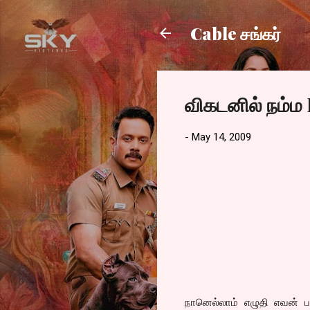
Cable சங்கர்
விகடனில் நம்ம
-
May 14, 2009
நானெல்லாம் எழுதி எவன் பட