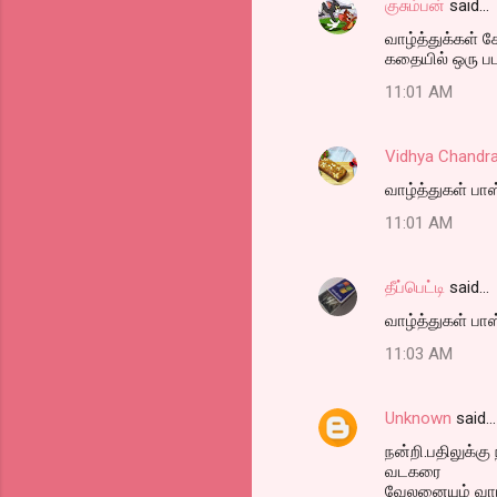
குசும்பன்
said…
வாழ்த்துக்கள் கே
கதையில் ஒரு பட
11:01 AM
Vidhya Chandr
வாழ்த்துகள் பாஸ
11:01 AM
தீப்பெட்டி
said…
வாழ்த்துகள் பாஸ்
11:03 AM
Unknown
said…
நன்றி.பதிலுக்கு
வடகரை
வேலனையும் வாழ