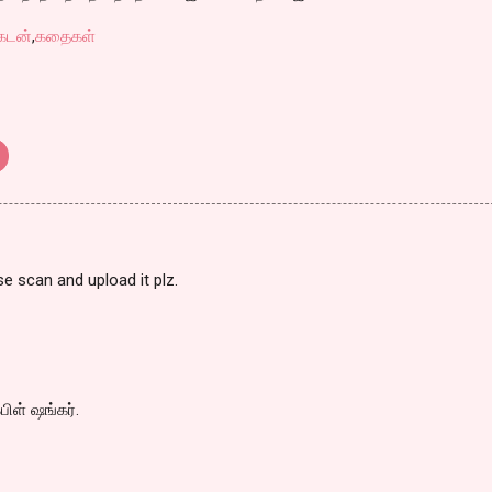
கடன்
,
கதைகள்
e scan and upload it plz.
பிள் ஷங்கர்.