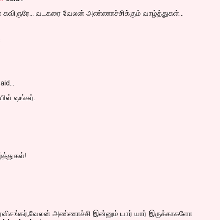
கவிஞரே... வடகரை வேலன் அண்ணாச்சிக்கும் வாழ்த்துகள்...
்
aid…
பிள் ஷங்கர்.
்த்துகள்!
்,ரவிசங்கர்,வேலன் அண்ணாச்சி இன்னும் யார் யார் இருக்காகளோ