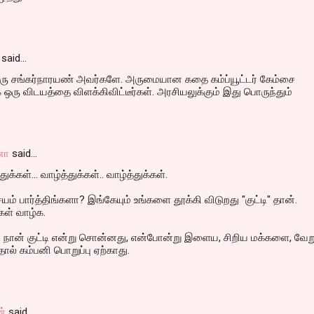
said…
திரு சங்கர்நாரயண் அவர்களே. அருமையான கதை கம்ப்யூட்டர் கேம்சை
ரு விடயத்தை விளக்கிவிட்டீர்கள். அரசியலுக்கும் இது பொருந்தும்
னா
said…
்கள்... வாழ்த்துக்கள்.. வாழ்த்துக்கள்.
சயம் பார்த்திங்களா? இங்கேயும் உங்களை தூக்கி விடுறது "குட்டி" தான்.
கள் வாழ்க.
ஸ், நான் குட்டி என்று சொன்னது, என்போன்று இளைய, சிறிய மக்களை, வேற
்தால் கம்பனி பொறுப்பு ஏற்காது.
ன்
said…