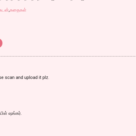
கடன்
,
கதைகள்
e scan and upload it plz.
பிள் ஷங்கர்.