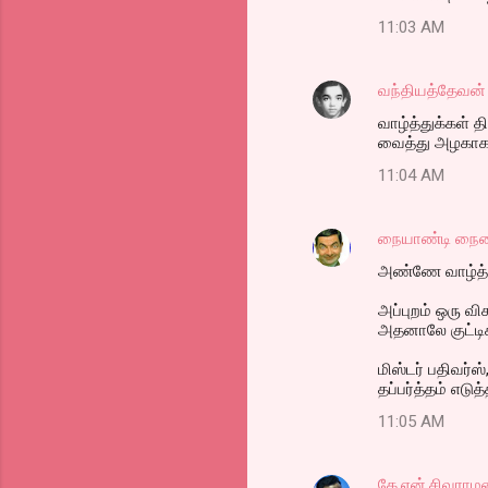
11:03 AM
வந்தியத்தேவன்
வாழ்த்துக்கள் 
வைத்து அழகாக ஒ
11:04 AM
நையாண்டி நை
அண்ணே வாழ்த்துக
அப்புறம் ஒரு வி
அதனாலே குட்டி
மிஸ்டர் பதிவர்
தப்பர்த்தம் எடுத
11:05 AM
கே.என்.சிவராம