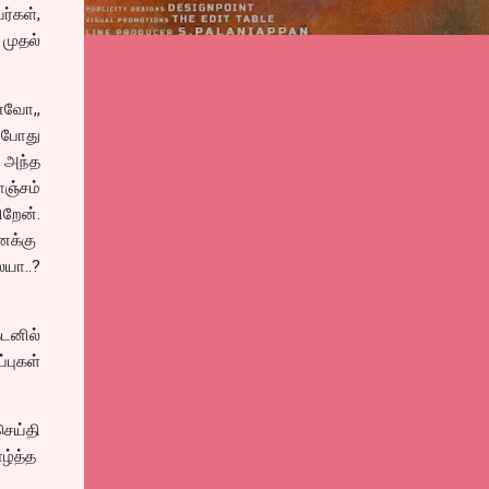
ர்கள்,
முதல்
னவோ,,
் போது
 அந்த
ொஞ்சம்
றேன்.
னக்கு
யா..?
டனில்
புகள்
செய்தி
ாழ்த்த