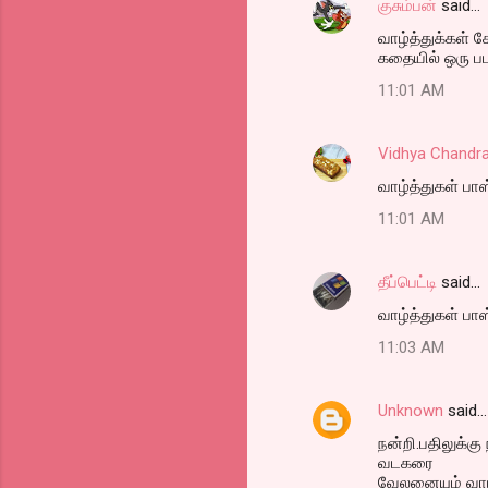
குசும்பன்
said…
வாழ்த்துக்கள் கே
கதையில் ஒரு பட
11:01 AM
Vidhya Chandr
வாழ்த்துகள் பாஸ
11:01 AM
தீப்பெட்டி
said…
வாழ்த்துகள் பாஸ்
11:03 AM
Unknown
said…
நன்றி.பதிலுக்கு
வடகரை
வேலனையும் வாழ