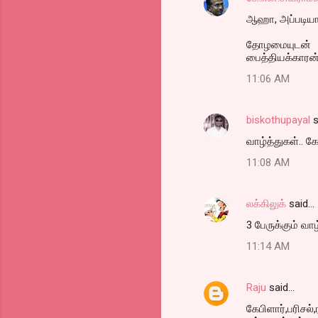
ஆஹா, அப்படியா 
தோழமையுடன்
பைத்தியக்காரன
11:06 AM
biskothupayal
s
வாழ்த்துகள்.. கே
11:08 AM
லக்கிலுக்
said…
3 பேருக்கும் வாழ
11:14 AM
Raju
said…
கேபிளார்,பரிசல