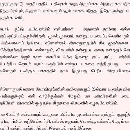
ு ஒரு குருட்டு தைரியத்தில் பதிவுகள் எழுத ஆரம்பிக்க, அதற்கு சக பதிவ
ுத்த அன்பும், ஆதரவும் என்னை மேலும் ஊக்க படுத்த.. இதோ என்னுடய 
்த விகடனில்.
ரகையால் குட்டு படவேண்டும் என்பார்கள். அதனால் தானோ என்
ய் குட்டு பட்டிருக்கிறேன். முதல் முதலாய் தன்னுடய படைப்பு வெளிவரும
ுள் அவ்வளவாய் இல்லை.. ஏனென்றால் திரைதுறையில் சில முதல்களை
பவித்திருந்ததினால் என்றாலும், விகடனில் என்னுடய கதை என்றதும் க
்னவோ நிஜம் தான்.. கையில் அந்த இதழை புரட்டி புரட்டி பார்க்கி
ஜபி பற்றிய தொடர் வரும் பகுதியில் என்னுடய கதை வந்திருப்பது எ
லோரும் படிக்கும் பக்கத்தில் நாம் இருப்பது பெரிய விஷயமில்லை
, இன்னொரு பதிவரான கே.ரவிஷங்கரின் கவிதைகளும் இவ்வார ஆனந்த விக
வர்களுக்கும் என் வாழ்த்துக்கள். மேலும் பல பதிவர்களின் படைப்
துகிறேன். விரைவில் ஒரு நல்ல சிறுகதை விகடனில் எழுத வேண்டும்.
வை போட்டு என்னையும் பெருமை படுத்திய முரளிகண்ணனுக்கும், குறுஞ்
ிய, நர்சிம், சஞ்செய்காந்தி, பரிசல், சுகுமார், வெண்பூ, டக்ளஸ், மேலும் வ
நன்றி நன்றி.. நன்றி. நீங்கள் இல்லாமல் நான் இல்லை..