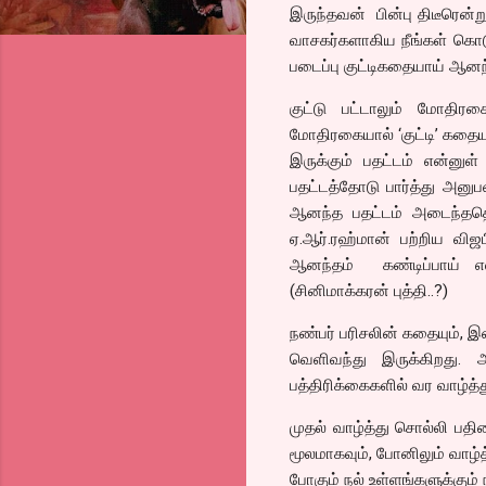
இருந்தவன் பின்பு திடீரென்ற
வாசகர்களாகிய நீங்கள் கொட
படைப்பு குட்டிகதையாய் ஆனந
குட்டு பட்டாலும் மோதி
மோதிரகையால் ‘குட்டி’ கதையா
இருக்கும் பதட்டம் என்ன
பதட்டத்தோடு பார்த்து அனு
ஆனந்த பதட்டம் அடைந்ததென
ஏ.ஆர்.ரஹ்மான் பற்றிய வி
ஆனந்தம் கண்டிப்பாய் எல்
(சினிமாக்கரன் புத்தி..?)
நண்பர் பரிசலின் கதையும்
வெளிவந்து இருக்கிறது. அ
பத்திரிக்கைகளில் வர வாழ்த்
முதல் வாழ்த்து சொல்லி பதி
மூலமாகவும், போனிலும் வாழ்த்த
போகும் நல் உள்ளங்களுக்கும் 