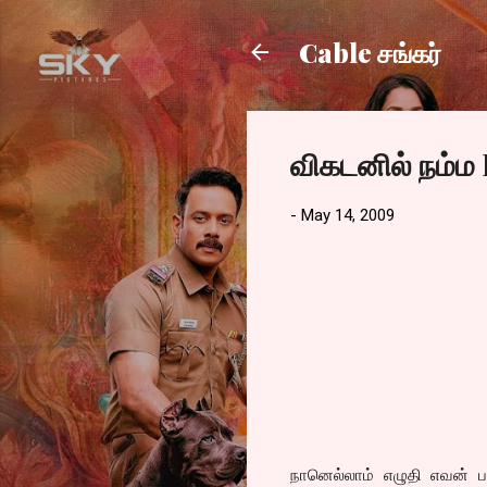
Cable சங்கர்
விகடனில் நம்ம
-
May 14, 2009
நானெல்லாம் எழுதி எவன் பட