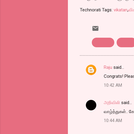
Technorati Tags:
vikatan
,
வி
சிறுகதை
விகடன்
Raju
said…
C
Congrats! Pleas
o
10:42 AM
m
m
அறிவிலி
said…
e
வாழ்த்துகள்.. கே
n
t
10:44 AM
s