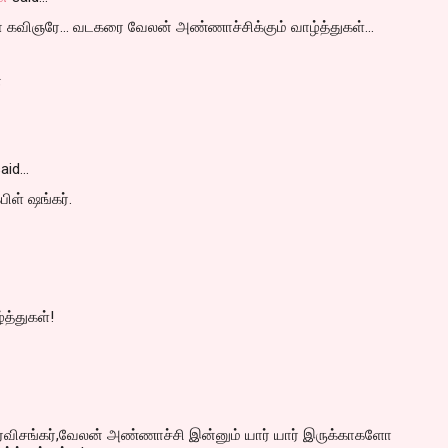
கவிஞரே... வடகரை வேலன் அண்ணாச்சிக்கும் வாழ்த்துகள்...
்
aid…
பிள் ஷங்கர்.
்த்துகள்!
்,ரவிசங்கர்,வேலன் அண்ணாச்சி இன்னும் யார் யார் இருக்காகளோ