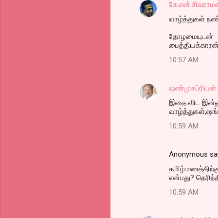
கே.என்.சிவராம
வாழ்த்துகள் நண்
தோழமையுடன்
பைத்தியக்காரன
10:57 AM
ஷண்முகப்ரியன்
இதை விட இன்னு
வாழ்த்துகள்,ஷங
10:59 AM
Anonymous sa
தமிழ்மணத்திற்க
என்பது? தெரிந்த
10:59 AM