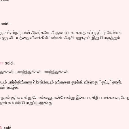
said…
திரு சங்கர்நாரயண் அவர்களே. அருமையான கதை கம்ப்யூட்டர் கேம்சை
ரு விடயத்தை விளக்கிவிட்டீர்கள். அரசியலுக்கும் இது பொருந்தும்
னா
said…
்கள்... வாழ்த்துக்கள்.. வாழ்த்துக்கள்.
சயம் பார்த்திங்களா? இங்கேயும் உங்களை தூக்கி விடுறது "குட்டி" தான்.
கள் வாழ்க.
ஸ், நான் குட்டி என்று சொன்னது, என்போன்று இளைய, சிறிய மக்களை, வேற
்தால் கம்பனி பொறுப்பு ஏற்காது.
ன்
said…