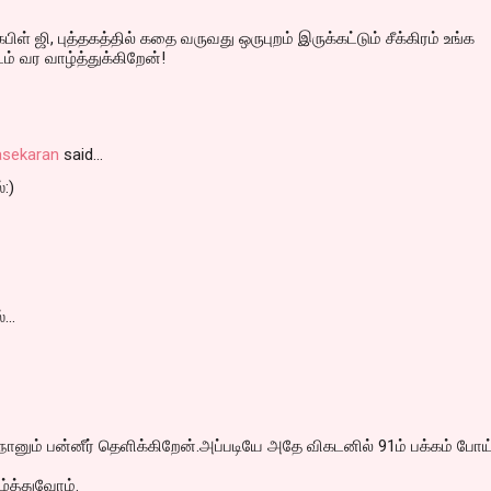
பிள் ஜி, புத்தகத்தில் கதை வருவது ஒருபுறம் இருக்கட்டும் சீக்கிரம் உங்க
ம் வர வாழ்த்துக்கிறேன்!
asekaran
said…
்:)
...
 நானும் பன்னீர் தெளிக்கிறேன்.அப்படியே அதே விகடனில் 91ம் பக்கம் போய
்த்துவோம்.